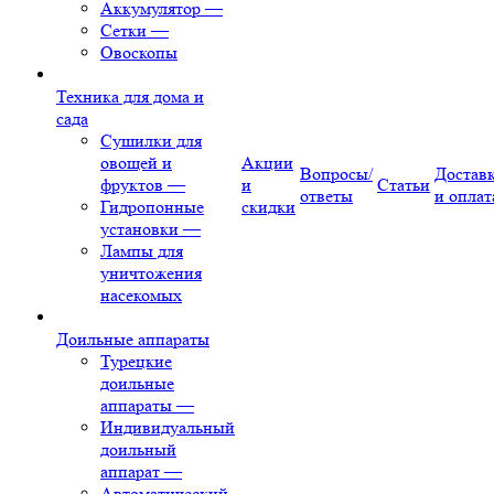
Аккумулятор
—
Сетки
—
Овоскопы
Техника для дома и
сада
Сушилки для
овощей и
Акции
Вопросы/
Достав
фруктов
—
и
Статьи
ответы
и оплат
Гидропонные
скидки
установки
—
Лампы для
уничтожения
насекомых
Доильные аппараты
Турецкие
доильные
аппараты
—
Индивидуальный
доильный
аппарат
—
Автоматический