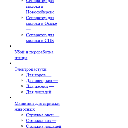
Сепаратор для
молока в
Новосибирске
—
Сепаратор для
молока в Омске
—
Сепаратор для
молока в СПБ
Убой и переработка
птицы
Электропастухи
Для коров
—
Для овец, коз
—
Для пасеки
—
Для лошадей
Машинки для стрижки
животных
Стрижка овец
—
Стрижка коз
—
Стрижка лошадей