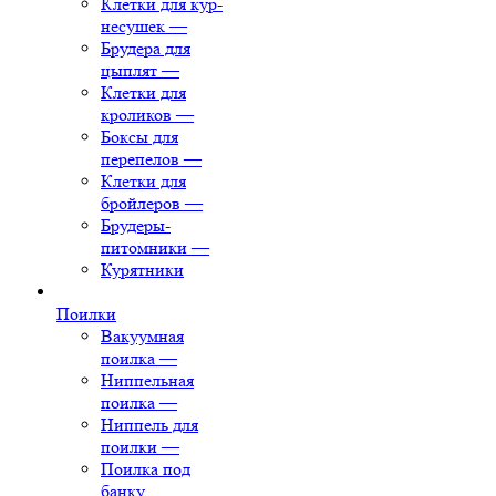
Клетки для кур-
несушек
—
Брудера для
цыплят
—
Клетки для
кроликов
—
Боксы для
перепелов
—
Клетки для
бройлеров
—
Брудеры-
питомники
—
Курятники
Поилки
Вакуумная
поилка
—
Ниппельная
поилка
—
Ниппель для
поилки
—
Поилка под
банку