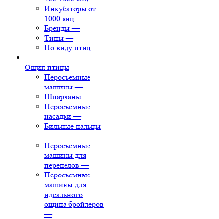
Инкубаторы от
1000 яиц
—
Бренды
—
Типы
—
По виду птиц
Ощип птицы
Перосъемные
машины
—
Шпарчаны
—
Перосъемные
насадки
—
Бильные пальцы
—
Перосъемные
машины для
перепелов
—
Перосъемные
машины для
идеального
ощипа бройлеров
—