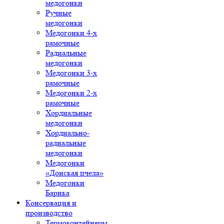
медогонки
Ручные
медогонки
Медогонки 4-х
рамочные
Радиальные
медогонки
Медогонки 3-х
рамочные
Медогонки 2-х
рамочные
Хордиальные
медогонки
Хордиально-
радиальные
медогонки
Медогонки
«Донская пчела»
Медогонки
Барика
Консервация и
производство
Термоконтейнеры