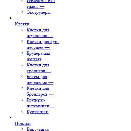
Измельчители
травы
—
Экструдеры
Клетки
Клетки для
перепелов
—
Клетки для кур-
несушек
—
Брудера для
цыплят
—
Клетки для
кроликов
—
Боксы для
перепелов
—
Клетки для
бройлеров
—
Брудеры-
питомники
—
Курятники
Поилки
Вакуумная