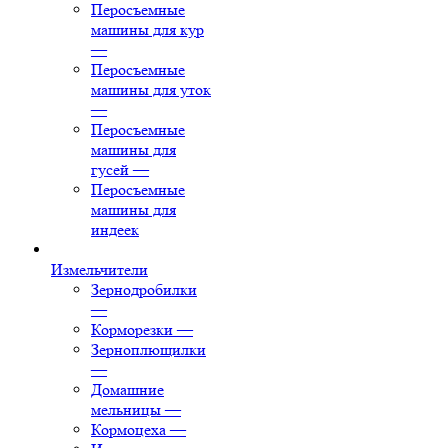
Перосъемные
машины для кур
—
Перосъемные
машины для уток
—
Перосъемные
машины для
гусей
—
Перосъемные
машины для
индеек
Измельчители
Зернодробилки
—
Корморезки
—
Зерноплющилки
—
Домашние
мельницы
—
Кормоцеха
—