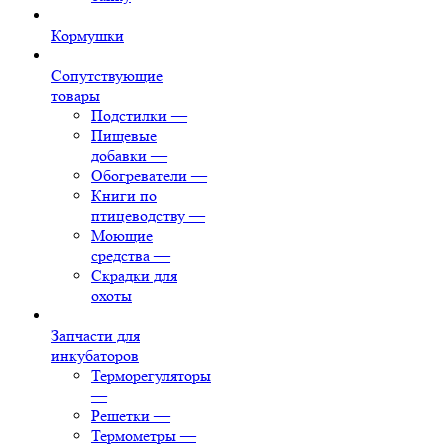
Кормушки
Сопутствующие
товары
Подстилки
—
Пищевые
добавки
—
Обогреватели
—
Книги по
птицеводству
—
Моющие
средства
—
Скрадки для
охоты
Запчасти для
инкубаторов
Терморегуляторы
—
Решетки
—
Термометры
—