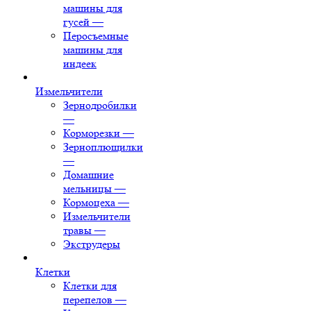
машины для
гусей
—
Перосъемные
машины для
индеек
Измельчители
Зернодробилки
—
Корморезки
—
Зерноплющилки
—
Домашние
мельницы
—
Кормоцеха
—
Измельчители
травы
—
Экструдеры
Клетки
Клетки для
перепелов
—