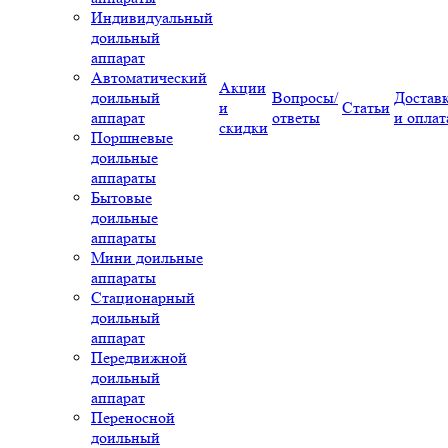
Индивидуальный
доильный
аппарат
Автоматический
Акции
доильный
Вопросы/
Достав
и
Статьи
аппарат
ответы
и оплат
скидки
Поршневые
доильные
аппараты
Бытовые
доильные
аппараты
Мини доильные
аппараты
Стационарный
доильный
аппарат
Передвижной
доильный
аппарат
Переносной
доильный