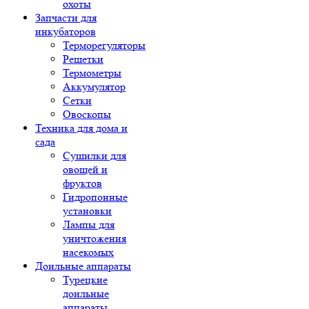
охоты
Запчасти для
инкубаторов
Терморегуляторы
Решетки
Термометры
Аккумулятор
Сетки
Овоскопы
Техника для дома и
сада
Сушилки для
овощей и
фруктов
Гидропонные
установки
Лампы для
уничтожения
насекомых
Доильные аппараты
Турецкие
доильные
аппараты