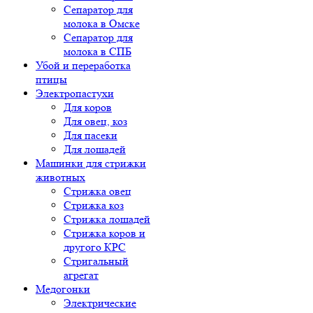
Сепаратор для
молока в Омске
Сепаратор для
молока в СПБ
Убой и переработка
птицы
Электропастухи
Для коров
Для овец, коз
Для пасеки
Для лошадей
Машинки для стрижки
животных
Стрижка овец
Стрижка коз
Стрижка лошадей
Стрижка коров и
другого КРС
Стригальный
агрегат
Медогонки
Электрические