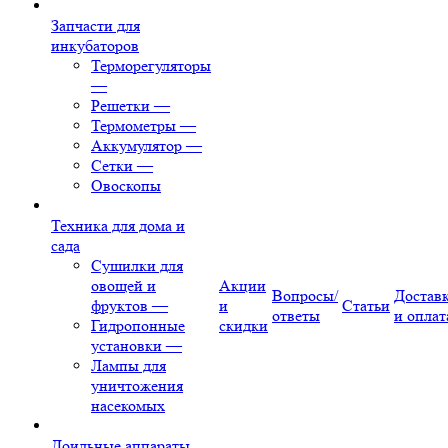
Запчасти для
инкубаторов
Терморегуляторы
—
Решетки
—
Термометры
—
Аккумулятор
—
Сетки
—
Овоскопы
Техника для дома и
сада
Сушилки для
овощей и
Акции
Вопросы/
Достав
фруктов
—
и
Статьи
ответы
и оплат
Гидропонные
скидки
установки
—
Лампы для
уничтожения
насекомых
Доильные аппараты