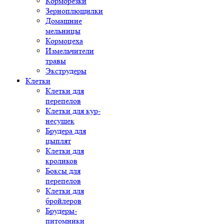
Корморезки
Зерноплющилки
Домашние
мельницы
Кормоцеха
Измельчители
травы
Экструдеры
Клетки
Клетки для
перепелов
Клетки для кур-
несушек
Брудера для
цыплят
Клетки для
кроликов
Боксы для
перепелов
Клетки для
бройлеров
Брудеры-
питомники