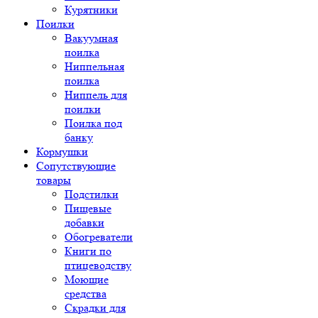
Курятники
Поилки
Вакуумная
поилка
Ниппельная
поилка
Ниппель для
поилки
Поилка под
банку
Кормушки
Сопутствующие
товары
Подстилки
Пищевые
добавки
Обогреватели
Книги по
птицеводству
Моющие
средства
Скрадки для