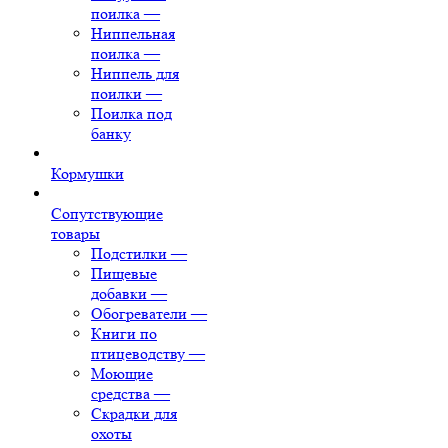
поилка
—
Ниппельная
поилка
—
Ниппель для
поилки
—
Поилка под
банку
Кормушки
Сопутствующие
товары
Подстилки
—
Пищевые
добавки
—
Обогреватели
—
Книги по
птицеводству
—
Моющие
средства
—
Скрадки для
охоты