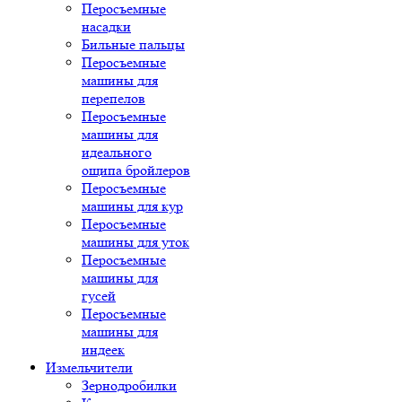
Перосъемные
насадки
Бильные пальцы
Перосъемные
машины для
перепелов
Перосъемные
машины для
идеального
ощипа бройлеров
Перосъемные
машины для кур
Перосъемные
машины для уток
Перосъемные
машины для
гусей
Перосъемные
машины для
индеек
Измельчители
Зернодробилки