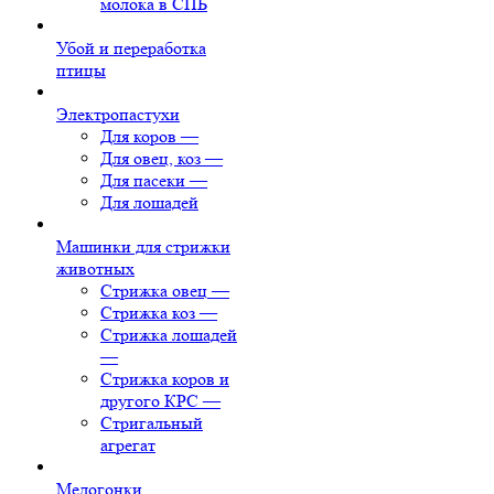
молока в СПБ
Убой и переработка
птицы
Электропастухи
Для коров
—
Для овец, коз
—
Для пасеки
—
Для лошадей
Машинки для стрижки
животных
Стрижка овец
—
Стрижка коз
—
Стрижка лошадей
—
Стрижка коров и
другого КРС
—
Стригальный
агрегат
Медогонки