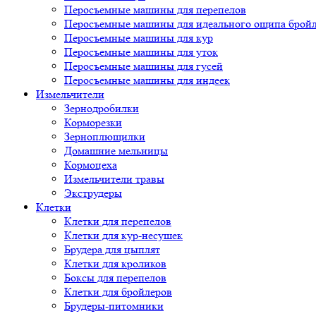
Перосъемные машины для перепелов
Перосъемные машины для идеального ощипа брой
Перосъемные машины для кур
Перосъемные машины для уток
Перосъемные машины для гусей
Перосъемные машины для индеек
Измельчители
Зернодробилки
Корморезки
Зерноплющилки
Домашние мельницы
Кормоцеха
Измельчители травы
Экструдеры
Клетки
Клетки для перепелов
Клетки для кур-несушек
Брудера для цыплят
Клетки для кроликов
Боксы для перепелов
Клетки для бройлеров
Брудеры-питомники