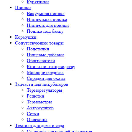
Курятники
Поилки
Вакуумная поилка
Ниппельная поилка
Ниппель для поилки
Поилка под банку
Кормушки
Сопутствующие товары
Подстилки
Пищевые добавки
Обогреватели
Книги по птицеводству
Моющие средства
Скрадки для охоты
Запчасти для инкубаторов
Терморегуляторы
Решетки
Термометры
Аккумулятор
Сетки
Овоскопы
Техника для дома и сада
Сушилки для овощей и фруктов