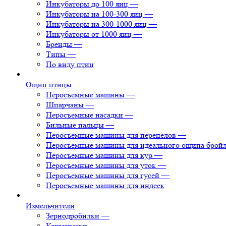
Инкубаторы до 100 яиц
—
Инкубаторы на 100-300 яиц
—
Инкубаторы на 300-1000 яиц
—
Инкубаторы от 1000 яиц
—
Бренды
—
Типы
—
По виду птиц
Ощип птицы
Перосъемные машины
—
Шпарчаны
—
Перосъемные насадки
—
Бильные пальцы
—
Перосъемные машины для перепелов
—
Перосъемные машины для идеального ощипа брой
Перосъемные машины для кур
—
Перосъемные машины для уток
—
Перосъемные машины для гусей
—
Перосъемные машины для индеек
Измельчители
Зернодробилки
—
Корморезки
—