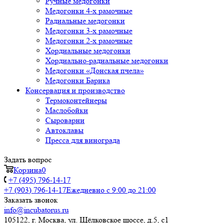
Ручные медогонки
Медогонки 4-х рамочные
Радиальные медогонки
Медогонки 3-х рамочные
Медогонки 2-х рамочные
Хордиальные медогонки
Хордиально-радиальные медогонки
Медогонки «Донская пчела»
Медогонки Барика
Консервация и производство
Термоконтейнеры
Маслобойки
Сыроварни
Автоклавы
Пресса для винограда
Задать вопрос
Корзина
0
+7 (495) 796-14-17
+7 (903) 796-14-17
Ежедневно с 9:00 до 21:00
Заказать звонок
info@incubatorus.ru
105122, г. Москва, ул. Щёлковское шоссе, д.5, с1