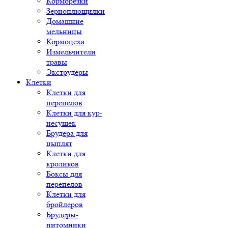
Корморезки
Зерноплющилки
Домашние
мельницы
Кормоцеха
Измельчители
травы
Экструдеры
Клетки
Клетки для
перепелов
Клетки для кур-
несушек
Брудера для
цыплят
Клетки для
кроликов
Боксы для
перепелов
Клетки для
бройлеров
Брудеры-
питомники