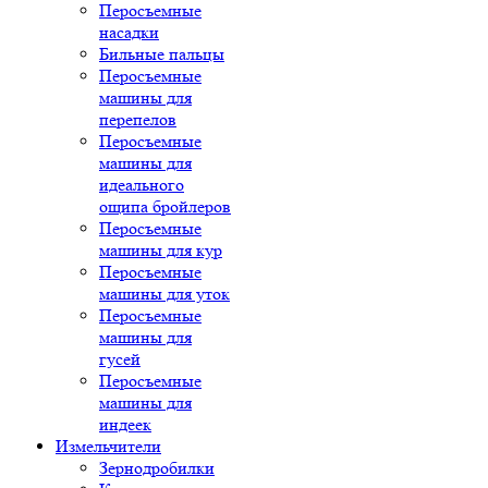
Перосъемные
насадки
Бильные пальцы
Перосъемные
машины для
перепелов
Перосъемные
машины для
идеального
ощипа бройлеров
Перосъемные
машины для кур
Перосъемные
машины для уток
Перосъемные
машины для
гусей
Перосъемные
машины для
индеек
Измельчители
Зернодробилки