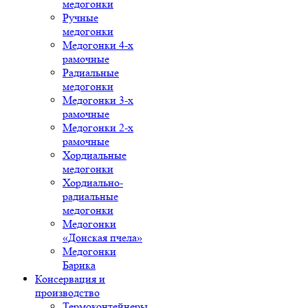
медогонки
Ручные
медогонки
Медогонки 4-х
рамочные
Радиальные
медогонки
Медогонки 3-х
рамочные
Медогонки 2-х
рамочные
Хордиальные
медогонки
Хордиально-
радиальные
медогонки
Медогонки
«Донская пчела»
Медогонки
Барика
Консервация и
производство
Термоконтейнеры