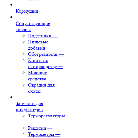
Кормушки
Сопутствующие
товары
Подстилки
—
Пищевые
добавки
—
Обогреватели
—
Книги по
птицеводству
—
Моющие
средства
—
Скрадки для
охоты
Запчасти для
инкубаторов
Терморегуляторы
—
Решетки
—
Термометры
—