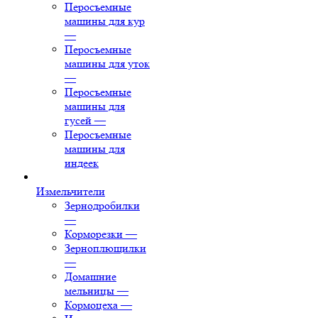
Перосъемные
машины для кур
—
Перосъемные
машины для уток
—
Перосъемные
машины для
гусей
—
Перосъемные
машины для
индеек
Измельчители
Зернодробилки
—
Корморезки
—
Зерноплющилки
—
Домашние
мельницы
—
Кормоцеха
—