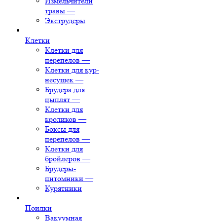
Измельчители
травы
—
Экструдеры
Клетки
Клетки для
перепелов
—
Клетки для кур-
несушек
—
Брудера для
цыплят
—
Клетки для
кроликов
—
Боксы для
перепелов
—
Клетки для
бройлеров
—
Брудеры-
питомники
—
Курятники
Поилки
Вакуумная