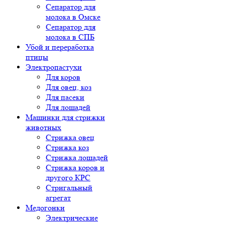
Сепаратор для
молока в Омске
Сепаратор для
молока в СПБ
Убой и переработка
птицы
Электропастухи
Для коров
Для овец, коз
Для пасеки
Для лошадей
Машинки для стрижки
животных
Стрижка овец
Стрижка коз
Стрижка лошадей
Стрижка коров и
другого КРС
Стригальный
агрегат
Медогонки
Электрические