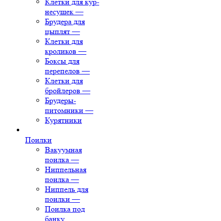
Клетки для кур-
несушек
—
Брудера для
цыплят
—
Клетки для
кроликов
—
Боксы для
перепелов
—
Клетки для
бройлеров
—
Брудеры-
питомники
—
Курятники
Поилки
Вакуумная
поилка
—
Ниппельная
поилка
—
Ниппель для
поилки
—
Поилка под
банку