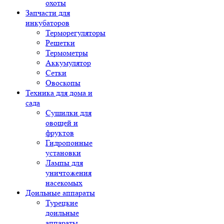
охоты
Запчасти для
инкубаторов
Терморегуляторы
Решетки
Термометры
Аккумулятор
Сетки
Овоскопы
Техника для дома и
сада
Сушилки для
овощей и
фруктов
Гидропонные
установки
Лампы для
уничтожения
насекомых
Доильные аппараты
Турецкие
доильные
аппараты