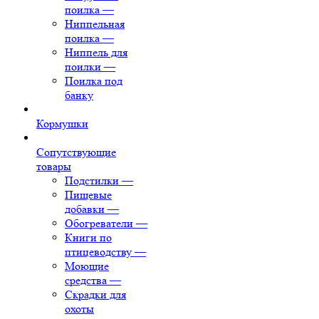
поилка
—
Ниппельная
поилка
—
Ниппель для
поилки
—
Поилка под
банку
Кормушки
Сопутствующие
товары
Подстилки
—
Пищевые
добавки
—
Обогреватели
—
Книги по
птицеводству
—
Моющие
средства
—
Скрадки для
охоты