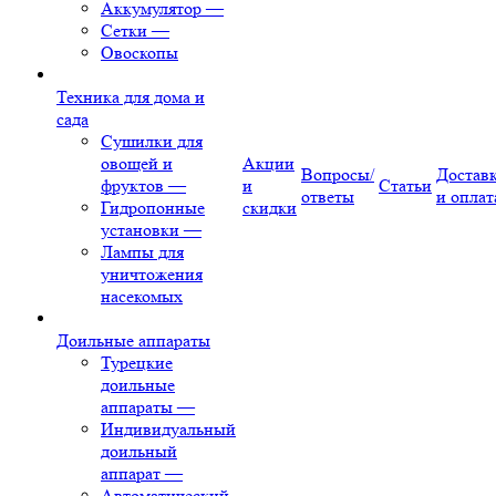
Аккумулятор
—
Сетки
—
Овоскопы
Техника для дома и
сада
Сушилки для
овощей и
Акции
Вопросы/
Достав
фруктов
—
и
Статьи
ответы
и оплат
Гидропонные
скидки
установки
—
Лампы для
уничтожения
насекомых
Доильные аппараты
Турецкие
доильные
аппараты
—
Индивидуальный
доильный
аппарат
—
Автоматический