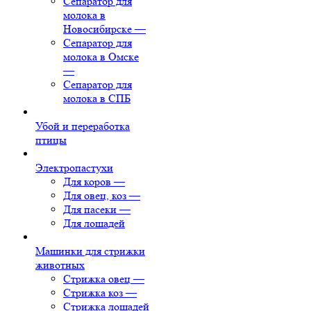
Сепаратор для
молока в
Новосибирске
—
Сепаратор для
молока в Омске
—
Сепаратор для
молока в СПБ
Убой и переработка
птицы
Электропастухи
Для коров
—
Для овец, коз
—
Для пасеки
—
Для лошадей
Машинки для стрижки
животных
Стрижка овец
—
Стрижка коз
—
Стрижка лошадей