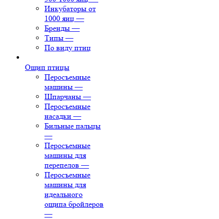
Инкубаторы от
1000 яиц
—
Бренды
—
Типы
—
По виду птиц
Ощип птицы
Перосъемные
машины
—
Шпарчаны
—
Перосъемные
насадки
—
Бильные пальцы
—
Перосъемные
машины для
перепелов
—
Перосъемные
машины для
идеального
ощипа бройлеров
—