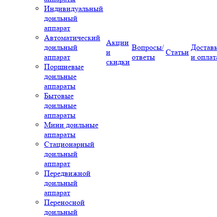
Индивидуальный
доильный
аппарат
Автоматический
Акции
доильный
Вопросы/
Достав
и
Статьи
аппарат
ответы
и оплат
скидки
Поршневые
доильные
аппараты
Бытовые
доильные
аппараты
Мини доильные
аппараты
Стационарный
доильный
аппарат
Передвижной
доильный
аппарат
Переносной
доильный