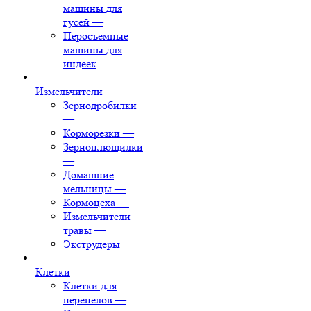
машины для
гусей
—
Перосъемные
машины для
индеек
Измельчители
Зернодробилки
—
Корморезки
—
Зерноплющилки
—
Домашние
мельницы
—
Кормоцеха
—
Измельчители
травы
—
Экструдеры
Клетки
Клетки для
перепелов
—