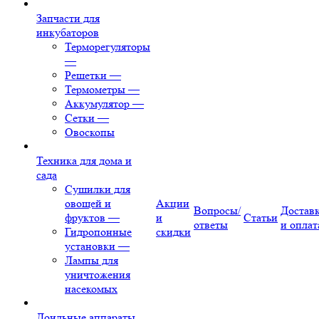
Запчасти для
инкубаторов
Терморегуляторы
—
Решетки
—
Термометры
—
Аккумулятор
—
Сетки
—
Овоскопы
Техника для дома и
сада
Сушилки для
овощей и
Акции
Вопросы/
Достав
фруктов
—
и
Статьи
ответы
и оплат
Гидропонные
скидки
установки
—
Лампы для
уничтожения
насекомых
Доильные аппараты