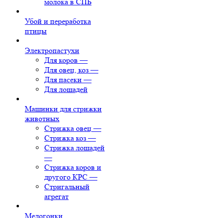
молока в СПБ
Убой и переработка
птицы
Электропастухи
Для коров
—
Для овец, коз
—
Для пасеки
—
Для лошадей
Машинки для стрижки
животных
Стрижка овец
—
Стрижка коз
—
Стрижка лошадей
—
Стрижка коров и
другого КРС
—
Стригальный
агрегат
Медогонки