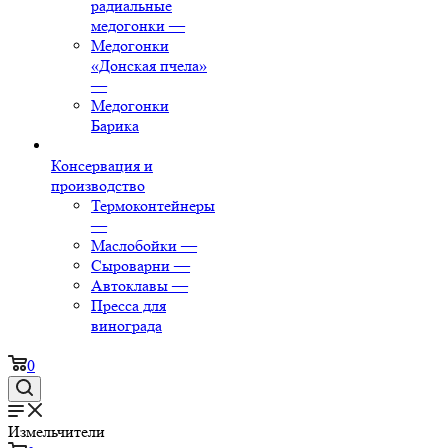
радиальные
медогонки
—
Медогонки
«Донская пчела»
—
Медогонки
Барика
Консервация и
производство
Термоконтейнеры
—
Маслобойки
—
Сыроварни
—
Автоклавы
—
Пресса для
винограда
0
Измельчители