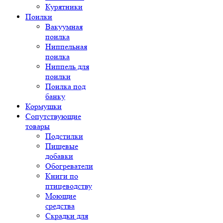
Курятники
Поилки
Вакуумная
поилка
Ниппельная
поилка
Ниппель для
поилки
Поилка под
банку
Кормушки
Сопутствующие
товары
Подстилки
Пищевые
добавки
Обогреватели
Книги по
птицеводству
Моющие
средства
Скрадки для