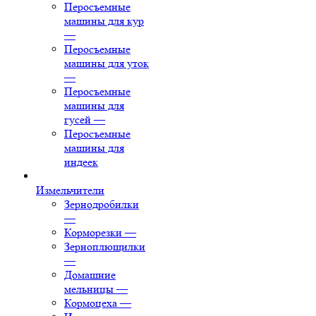
Перосъемные
машины для кур
—
Перосъемные
машины для уток
—
Перосъемные
машины для
гусей
—
Перосъемные
машины для
индеек
Измельчители
Зернодробилки
—
Корморезки
—
Зерноплющилки
—
Домашние
мельницы
—
Кормоцеха
—