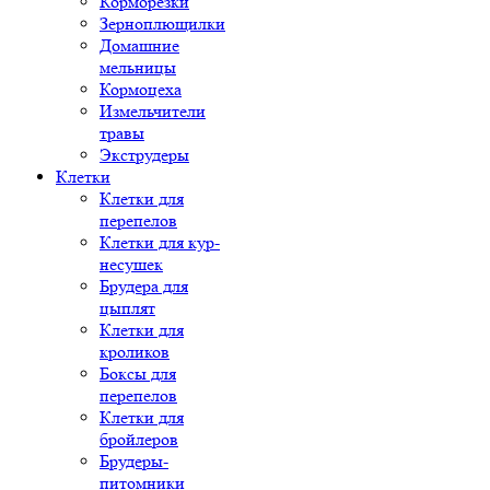
Корморезки
Зерноплющилки
Домашние
мельницы
Кормоцеха
Измельчители
травы
Экструдеры
Клетки
Клетки для
перепелов
Клетки для кур-
несушек
Брудера для
цыплят
Клетки для
кроликов
Боксы для
перепелов
Клетки для
бройлеров
Брудеры-
питомники