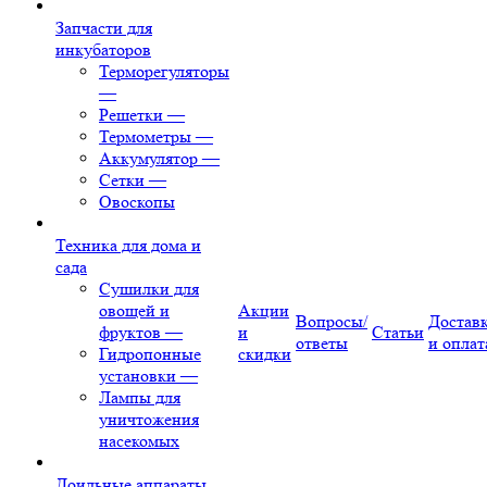
Запчасти для
инкубаторов
Терморегуляторы
—
Решетки
—
Термометры
—
Аккумулятор
—
Сетки
—
Овоскопы
Техника для дома и
сада
Сушилки для
овощей и
Акции
Вопросы/
Достав
фруктов
—
и
Статьи
ответы
и оплат
Гидропонные
скидки
установки
—
Лампы для
уничтожения
насекомых
Доильные аппараты