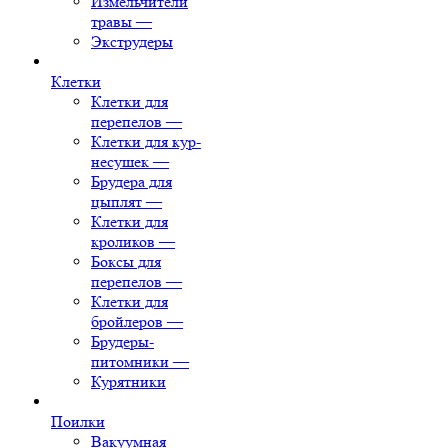
Измельчители
травы
—
Экструдеры
Клетки
Клетки для
перепелов
—
Клетки для кур-
несушек
—
Брудера для
цыплят
—
Клетки для
кроликов
—
Боксы для
перепелов
—
Клетки для
бройлеров
—
Брудеры-
питомники
—
Курятники
Поилки
Вакуумная