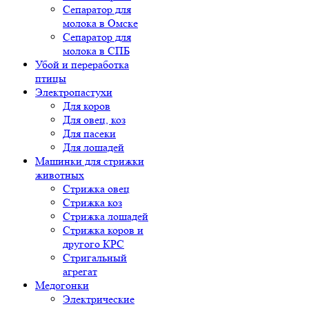
Сепаратор для
молока в Омске
Сепаратор для
молока в СПБ
Убой и переработка
птицы
Электропастухи
Для коров
Для овец, коз
Для пасеки
Для лошадей
Машинки для стрижки
животных
Стрижка овец
Стрижка коз
Стрижка лошадей
Стрижка коров и
другого КРС
Стригальный
агрегат
Медогонки
Электрические