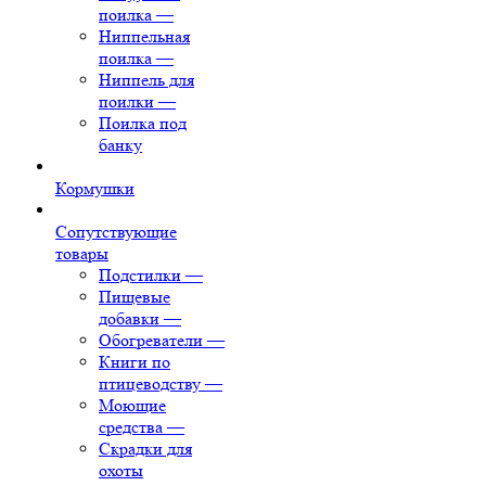
поилка
—
Ниппельная
поилка
—
Ниппель для
поилки
—
Поилка под
банку
Кормушки
Сопутствующие
товары
Подстилки
—
Пищевые
добавки
—
Обогреватели
—
Книги по
птицеводству
—
Моющие
средства
—
Скрадки для
охоты