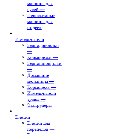
машины для
гусей
—
Перосъемные
машины для
индеек
Измельчители
Зернодробилки
—
Корморезки
—
Зерноплющилки
—
Домашние
мельницы
—
Кормоцеха
—
Измельчители
травы
—
Экструдеры
Клетки
Клетки для
перепелов
—