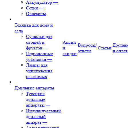
Аккумулятор
—
Сетки
—
Овоскопы
Техника для дома и
сада
Сушилки для
овощей и
Акции
Вопросы/
Достав
фруктов
—
и
Статьи
ответы
и оплат
Гидропонные
скидки
установки
—
Лампы для
уничтожения
насекомых
Доильные аппараты
Турецкие
доильные
аппараты
—
Индивидуальный
доильный
аппарат
—
Автоматический