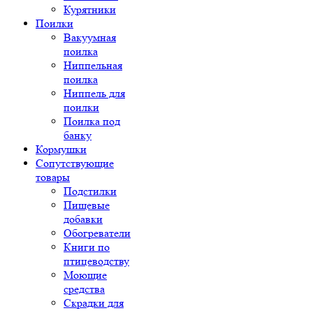
Курятники
Поилки
Вакуумная
поилка
Ниппельная
поилка
Ниппель для
поилки
Поилка под
банку
Кормушки
Сопутствующие
товары
Подстилки
Пищевые
добавки
Обогреватели
Книги по
птицеводству
Моющие
средства
Скрадки для