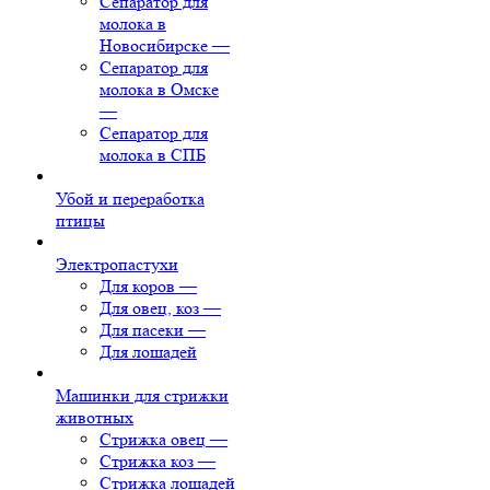
Сепаратор для
молока в
Новосибирске
—
Сепаратор для
молока в Омске
—
Сепаратор для
молока в СПБ
Убой и переработка
птицы
Электропастухи
Для коров
—
Для овец, коз
—
Для пасеки
—
Для лошадей
Машинки для стрижки
животных
Стрижка овец
—
Стрижка коз
—
Стрижка лошадей