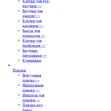
Клетки для кур-
несушек
—
Брудера для
цыплят
—
Клетки для
кроликов
—
Боксы для
перепелов
—
Клетки для
бройлеров
—
Брудеры-
питомники
—
Курятники
Поилки
Вакуумная
поилка
—
Ниппельная
поилка
—
Ниппель для
поилки
—
Поилка под
банку