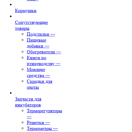
Кормушки
Сопутствующие
товары
Подстилки
—
Пищевые
добавки
—
Обогреватели
—
Книги по
птицеводству
—
Моющие
средства
—
Скрадки для
охоты
Запчасти для
инкубаторов
Терморегуляторы
—
Решетки
—
Термометры
—