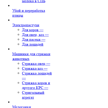
молока в СПБ
Убой и переработка
птицы
Электропастухи
Для коров
—
Для овец, коз
—
Для пасеки
—
Для лошадей
Машинки для стрижки
животных
Стрижка овец
—
Стрижка коз
—
Стрижка лошадей
—
Стрижка коров и
другого КРС
—
Стригальный
агрегат
Медогонки