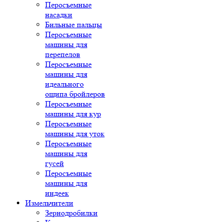
Перосъемные
насадки
Бильные пальцы
Перосъемные
машины для
перепелов
Перосъемные
машины для
идеального
ощипа бройлеров
Перосъемные
машины для кур
Перосъемные
машины для уток
Перосъемные
машины для
гусей
Перосъемные
машины для
индеек
Измельчители
Зернодробилки