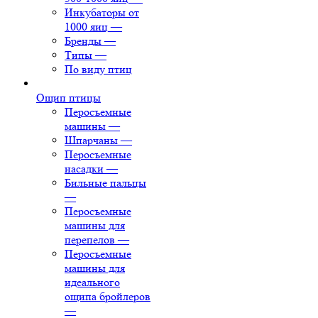
Инкубаторы от
1000 яиц
—
Бренды
—
Типы
—
По виду птиц
Ощип птицы
Перосъемные
машины
—
Шпарчаны
—
Перосъемные
насадки
—
Бильные пальцы
—
Перосъемные
машины для
перепелов
—
Перосъемные
машины для
идеального
ощипа бройлеров
—