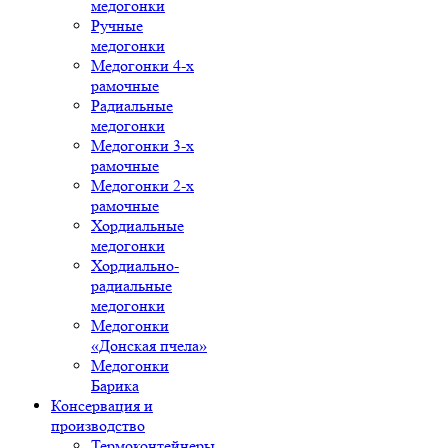
медогонки
Ручные
медогонки
Медогонки 4-х
рамочные
Радиальные
медогонки
Медогонки 3-х
рамочные
Медогонки 2-х
рамочные
Хордиальные
медогонки
Хордиально-
радиальные
медогонки
Медогонки
«Донская пчела»
Медогонки
Барика
Консервация и
производство
Термоконтейнеры