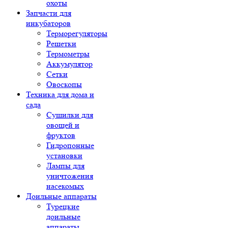
охоты
Запчасти для
инкубаторов
Терморегуляторы
Решетки
Термометры
Аккумулятор
Сетки
Овоскопы
Техника для дома и
сада
Сушилки для
овощей и
фруктов
Гидропонные
установки
Лампы для
уничтожения
насекомых
Доильные аппараты
Турецкие
доильные
аппараты