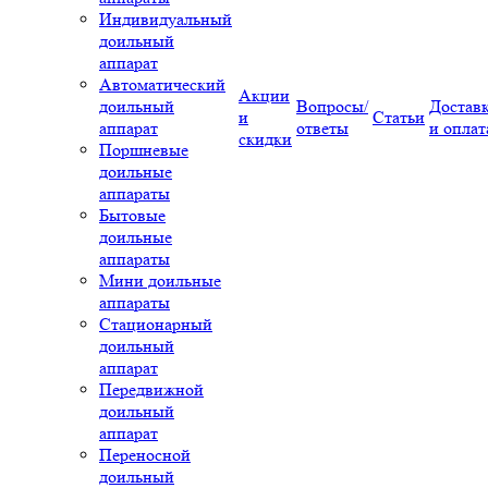
Индивидуальный
доильный
аппарат
Автоматический
Акции
доильный
Вопросы/
Достав
и
Статьи
аппарат
ответы
и оплат
скидки
Поршневые
доильные
аппараты
Бытовые
доильные
аппараты
Мини доильные
аппараты
Стационарный
доильный
аппарат
Передвижной
доильный
аппарат
Переносной
доильный