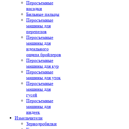
Перосъемные
насадки
Бильные пальцы
Перосъемные
машины для
перепелов
Перосъемные
машины для
идеального
ощипа бройлеров
Перосъемные
машины для кур
Перосъемные
машины для уток
Перосъемные
машины для
гусей
Перосъемные
машины для
индеек
Измельчители
Зернодробилки