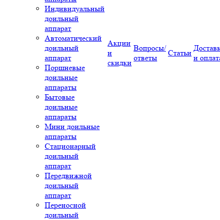
Индивидуальный
доильный
аппарат
Автоматический
Акции
доильный
Вопросы/
Достав
и
Статьи
аппарат
ответы
и оплат
скидки
Поршневые
доильные
аппараты
Бытовые
доильные
аппараты
Мини доильные
аппараты
Стационарный
доильный
аппарат
Передвижной
доильный
аппарат
Переносной
доильный