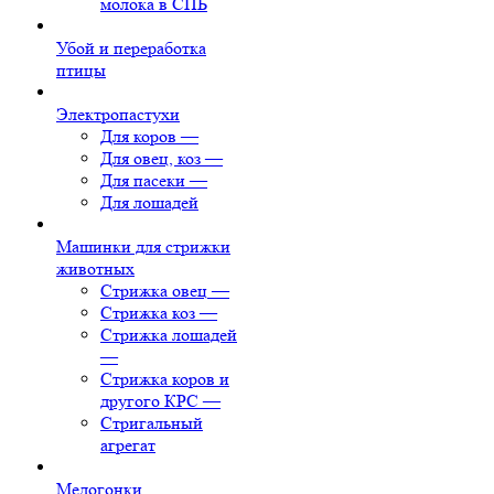
молока в СПБ
Убой и переработка
птицы
Электропастухи
Для коров
—
Для овец, коз
—
Для пасеки
—
Для лошадей
Машинки для стрижки
животных
Стрижка овец
—
Стрижка коз
—
Стрижка лошадей
—
Стрижка коров и
другого КРС
—
Стригальный
агрегат
Медогонки