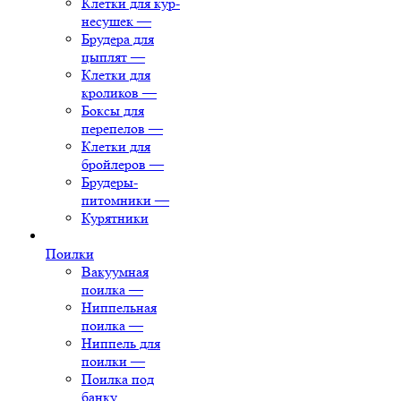
Клетки для кур-
несушек
—
Брудера для
цыплят
—
Клетки для
кроликов
—
Боксы для
перепелов
—
Клетки для
бройлеров
—
Брудеры-
питомники
—
Курятники
Поилки
Вакуумная
поилка
—
Ниппельная
поилка
—
Ниппель для
поилки
—
Поилка под
банку