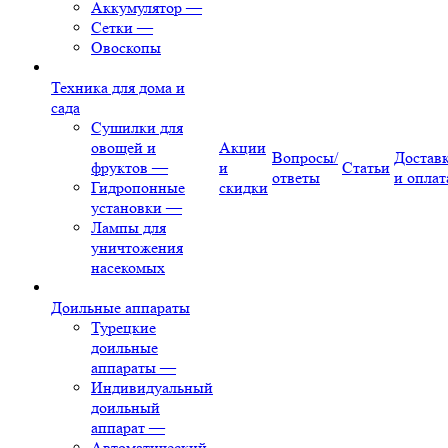
Аккумулятор
—
Сетки
—
Овоскопы
Техника для дома и
сада
Сушилки для
овощей и
Акции
Вопросы/
Достав
фруктов
—
и
Статьи
ответы
и оплат
Гидропонные
скидки
установки
—
Лампы для
уничтожения
насекомых
Доильные аппараты
Турецкие
доильные
аппараты
—
Индивидуальный
доильный
аппарат
—
Автоматический