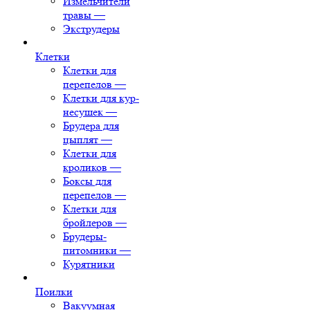
Измельчители
травы
—
Экструдеры
Клетки
Клетки для
перепелов
—
Клетки для кур-
несушек
—
Брудера для
цыплят
—
Клетки для
кроликов
—
Боксы для
перепелов
—
Клетки для
бройлеров
—
Брудеры-
питомники
—
Курятники
Поилки
Вакуумная