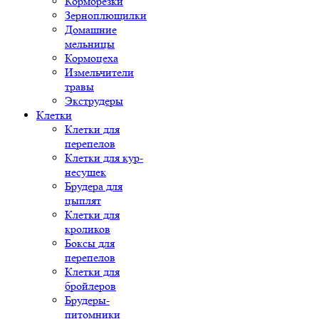
Корморезки
Зерноплющилки
Домашние
мельницы
Кормоцеха
Измельчители
травы
Экструдеры
Клетки
Клетки для
перепелов
Клетки для кур-
несушек
Брудера для
цыплят
Клетки для
кроликов
Боксы для
перепелов
Клетки для
бройлеров
Брудеры-
питомники