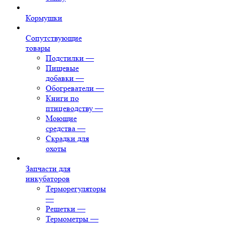
Кормушки
Сопутствующие
товары
Подстилки
—
Пищевые
добавки
—
Обогреватели
—
Книги по
птицеводству
—
Моющие
средства
—
Скрадки для
охоты
Запчасти для
инкубаторов
Терморегуляторы
—
Решетки
—
Термометры
—