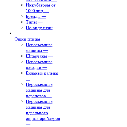
Инкубаторы от
1000 яиц
—
Бренды
—
Типы
—
По виду птиц
Ощип птицы
Перосъемные
машины
—
Шпарчаны
—
Перосъемные
насадки
—
Бильные пальцы
—
Перосъемные
машины для
перепелов
—
Перосъемные
машины для
идеального
ощипа бройлеров
—