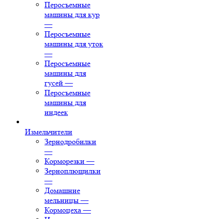
Перосъемные
машины для кур
—
Перосъемные
машины для уток
—
Перосъемные
машины для
гусей
—
Перосъемные
машины для
индеек
Измельчители
Зернодробилки
—
Корморезки
—
Зерноплющилки
—
Домашние
мельницы
—
Кормоцеха
—