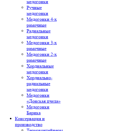
медогонки
Ручные
медогонки
Медогонки 4-х
рамочные
Радиальные
медогонки
Медогонки 3-х
рамочные
Медогонки 2-х
рамочные
Хордиальные
медогонки
Хордиально-
радиальные
медогонки
Медогонки
«Донская пчела»
Медогонки
Барика
Консервация и
производство
Термоконтейнеры