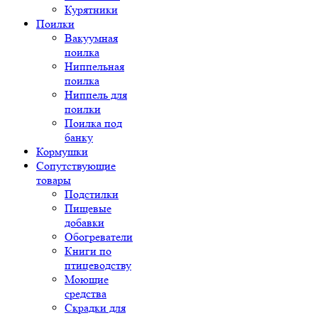
Курятники
Поилки
Вакуумная
поилка
Ниппельная
поилка
Ниппель для
поилки
Поилка под
банку
Кормушки
Сопутствующие
товары
Подстилки
Пищевые
добавки
Обогреватели
Книги по
птицеводству
Моющие
средства
Скрадки для