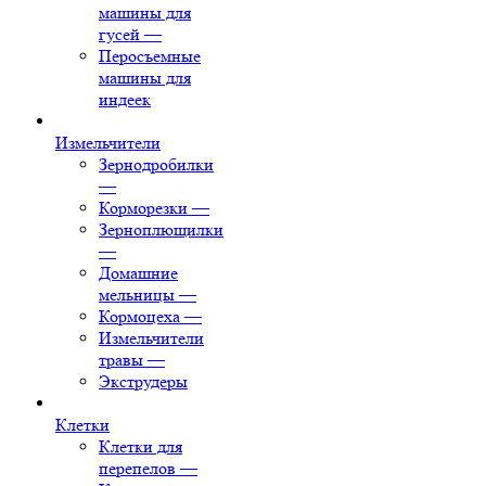
машины для
гусей
—
Перосъемные
машины для
индеек
Измельчители
Зернодробилки
—
Корморезки
—
Зерноплющилки
—
Домашние
мельницы
—
Кормоцеха
—
Измельчители
травы
—
Экструдеры
Клетки
Клетки для
перепелов
—