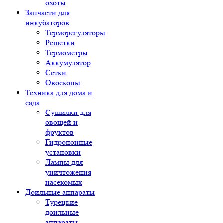
охоты
Запчасти для
инкубаторов
Терморегуляторы
Решетки
Термометры
Аккумулятор
Сетки
Овоскопы
Техника для дома и
сада
Сушилки для
овощей и
фруктов
Гидропонные
установки
Лампы для
уничтожения
насекомых
Доильные аппараты
Турецкие
доильные
аппараты