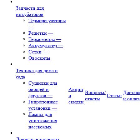
Запчасти для
инкубаторов
Терморегуляторы
—
Решетки
—
Термометры
—
Аккумулятор
—
Сетки
—
Овоскопы
Техника для дома и
сада
Сушилки для
овощей и
Акции
Вопросы/
Достав
фруктов
—
и
Статьи
ответы
и оплат
Гидропонные
скидки
установки
—
Лампы для
уничтожения
насекомых
Доильные аппараты