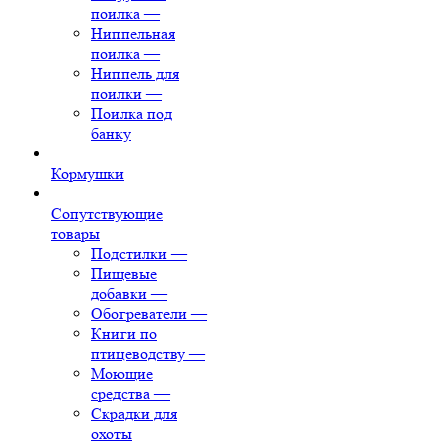
поилка
—
Ниппельная
поилка
—
Ниппель для
поилки
—
Поилка под
банку
Кормушки
Сопутствующие
товары
Подстилки
—
Пищевые
добавки
—
Обогреватели
—
Книги по
птицеводству
—
Моющие
средства
—
Скрадки для
охоты