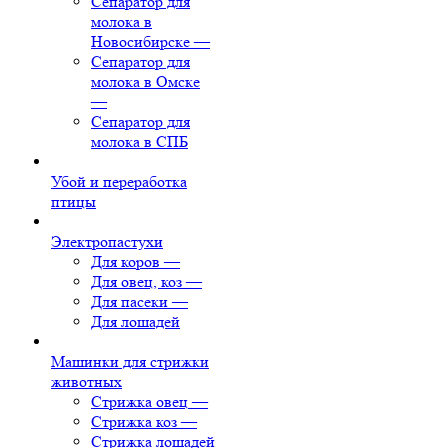
Сепаратор для
молока в
Новосибирске
—
Сепаратор для
молока в Омске
—
Сепаратор для
молока в СПБ
Убой и переработка
птицы
Электропастухи
Для коров
—
Для овец, коз
—
Для пасеки
—
Для лошадей
Машинки для стрижки
животных
Стрижка овец
—
Стрижка коз
—
Стрижка лошадей