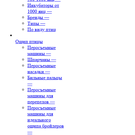
Инкубаторы от
1000 яиц
—
Бренды
—
Типы
—
По виду птиц
Ощип птицы
Перосъемные
машины
—
Шпарчаны
—
Перосъемные
насадки
—
Бильные пальцы
—
Перосъемные
машины для
перепелов
—
Перосъемные
машины для
идеального
ощипа бройлеров
—