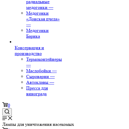
радиальные
медогонки
—
Медогонки
«Донская пчела»
—
Медогонки
Барика
Консервация и
производство
Термоконтейнеры
—
Маслобойки
—
Сыроварни
—
Автоклавы
—
Пресса для
винограда
0
Лампы для уничтожения насекомых