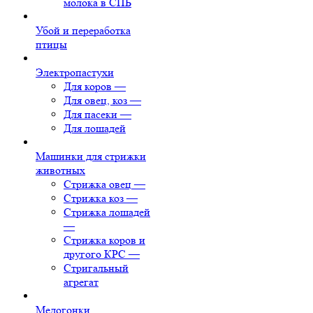
молока в СПБ
Убой и переработка
птицы
Электропастухи
Для коров
—
Для овец, коз
—
Для пасеки
—
Для лошадей
Машинки для стрижки
животных
Стрижка овец
—
Стрижка коз
—
Стрижка лошадей
—
Стрижка коров и
другого КРС
—
Стригальный
агрегат
Медогонки