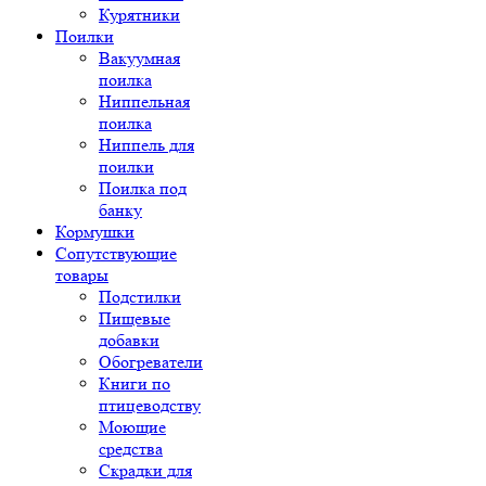
Курятники
Поилки
Вакуумная
поилка
Ниппельная
поилка
Ниппель для
поилки
Поилка под
банку
Кормушки
Сопутствующие
товары
Подстилки
Пищевые
добавки
Обогреватели
Книги по
птицеводству
Моющие
средства
Скрадки для