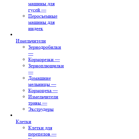
машины для
гусей
—
Перосъемные
машины для
индеек
Измельчители
Зернодробилки
—
Корморезки
—
Зерноплющилки
—
Домашние
мельницы
—
Кормоцеха
—
Измельчители
травы
—
Экструдеры
Клетки
Клетки для
перепелов
—