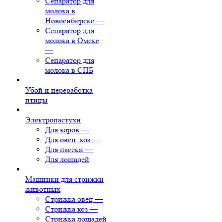
Сепаратор для
молока в
Новосибирске
—
Сепаратор для
молока в Омске
—
Сепаратор для
молока в СПБ
Убой и переработка
птицы
Электропастухи
Для коров
—
Для овец, коз
—
Для пасеки
—
Для лошадей
Машинки для стрижки
животных
Стрижка овец
—
Стрижка коз
—
Стрижка лошадей