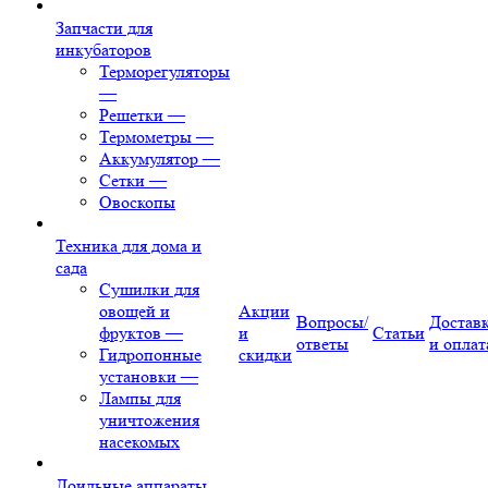
Запчасти для
инкубаторов
Терморегуляторы
—
Решетки
—
Термометры
—
Аккумулятор
—
Сетки
—
Овоскопы
Техника для дома и
сада
Сушилки для
овощей и
Акции
Вопросы/
Достав
фруктов
—
и
Статьи
ответы
и оплат
Гидропонные
скидки
установки
—
Лампы для
уничтожения
насекомых
Доильные аппараты