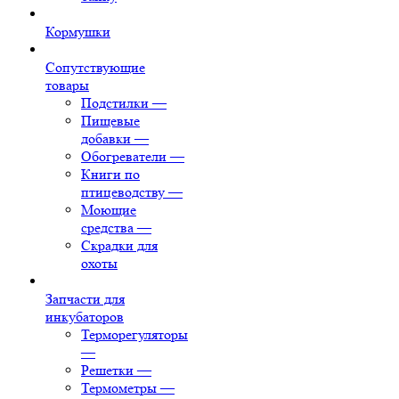
Кормушки
Сопутствующие
товары
Подстилки
—
Пищевые
добавки
—
Обогреватели
—
Книги по
птицеводству
—
Моющие
средства
—
Скрадки для
охоты
Запчасти для
инкубаторов
Терморегуляторы
—
Решетки
—
Термометры
—