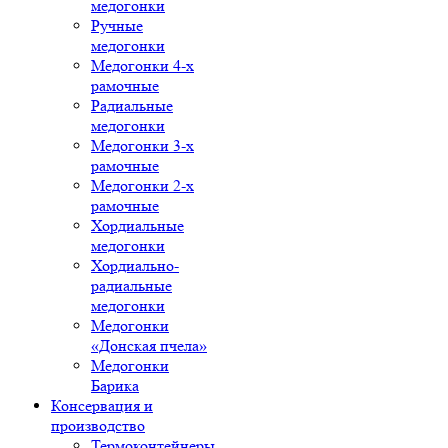
медогонки
Ручные
медогонки
Медогонки 4-х
рамочные
Радиальные
медогонки
Медогонки 3-х
рамочные
Медогонки 2-х
рамочные
Хордиальные
медогонки
Хордиально-
радиальные
медогонки
Медогонки
«Донская пчела»
Медогонки
Барика
Консервация и
производство
Термоконтейнеры