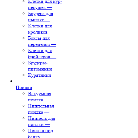
Клетки для кур-
несушек
—
Брудера для
цыплят
—
Клетки для
кроликов
—
Боксы для
перепелов
—
Клетки для
бройлеров
—
Брудеры-
питомники
—
Курятники
Поилки
Вакуумная
поилка
—
Ниппельная
поилка
—
Ниппель для
поилки
—
Поилка под
банку