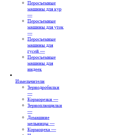
Перосъемные
машины для кур
—
Перосъемные
машины для уток
—
Перосъемные
машины для
гусей
—
Перосъемные
машины для
индеек
Измельчители
Зернодробилки
—
Корморезки
—
Зерноплющилки
—
Домашние
мельницы
—
Кормоцеха
—