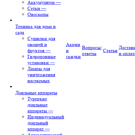
Аккумулятор
—
Сетки
—
Овоскопы
Техника для дома и
сада
Сушилки для
овощей и
Акции
Вопросы/
Достав
фруктов
—
и
Статьи
ответы
и оплат
Гидропонные
скидки
установки
—
Лампы для
уничтожения
насекомых
Доильные аппараты
Турецкие
доильные
аппараты
—
Индивидуальный
доильный
аппарат
—
Автоматический