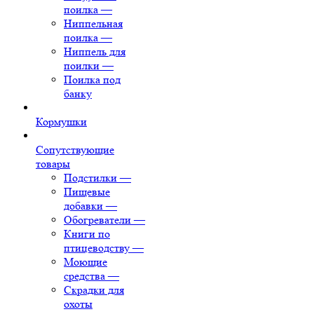
поилка
—
Ниппельная
поилка
—
Ниппель для
поилки
—
Поилка под
банку
Кормушки
Сопутствующие
товары
Подстилки
—
Пищевые
добавки
—
Обогреватели
—
Книги по
птицеводству
—
Моющие
средства
—
Скрадки для
охоты