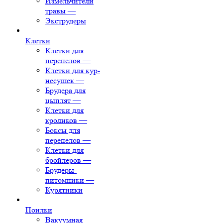
Измельчители
травы
—
Экструдеры
Клетки
Клетки для
перепелов
—
Клетки для кур-
несушек
—
Брудера для
цыплят
—
Клетки для
кроликов
—
Боксы для
перепелов
—
Клетки для
бройлеров
—
Брудеры-
питомники
—
Курятники
Поилки
Вакуумная