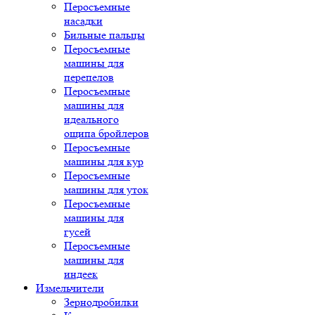
Перосъемные
насадки
Бильные пальцы
Перосъемные
машины для
перепелов
Перосъемные
машины для
идеального
ощипа бройлеров
Перосъемные
машины для кур
Перосъемные
машины для уток
Перосъемные
машины для
гусей
Перосъемные
машины для
индеек
Измельчители
Зернодробилки