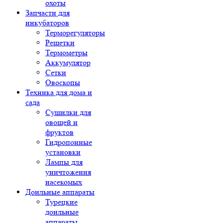
охоты
Запчасти для
инкубаторов
Терморегуляторы
Решетки
Термометры
Аккумулятор
Сетки
Овоскопы
Техника для дома и
сада
Сушилки для
овощей и
фруктов
Гидропонные
установки
Лампы для
уничтожения
насекомых
Доильные аппараты
Турецкие
доильные
аппараты