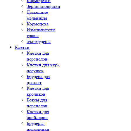
Корморезки
Зерноплющилки
Домашние
мельницы
Кормоцеха
Измельчители
травы
Экструдеры
Клетки
Клетки для
перепелов
Клетки для кур-
несушек
Брудера для
цыплят
Клетки для
кроликов
Боксы для
перепелов
Клетки для
бройлеров
Брудеры-
питомники