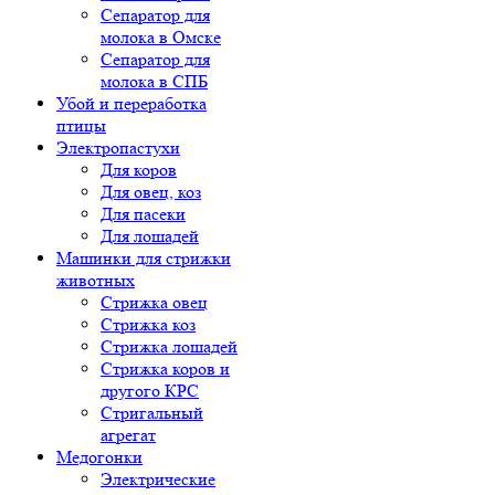
Сепаратор для
молока в Омске
Сепаратор для
молока в СПБ
Убой и переработка
птицы
Электропастухи
Для коров
Для овец, коз
Для пасеки
Для лошадей
Машинки для стрижки
животных
Стрижка овец
Стрижка коз
Стрижка лошадей
Стрижка коров и
другого КРС
Стригальный
агрегат
Медогонки
Электрические