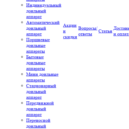
Индивидуальный
доильный
аппарат
Автоматический
Акции
доильный
Вопросы/
Достав
и
Статьи
аппарат
ответы
и оплат
скидки
Поршневые
доильные
аппараты
Бытовые
доильные
аппараты
Мини доильные
аппараты
Стационарный
доильный
аппарат
Передвижной
доильный
аппарат
Переносной
доильный