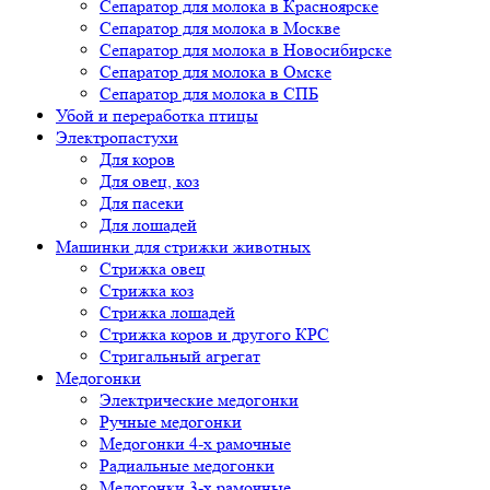
Сепаратор для молока в Красноярске
Сепаратор для молока в Москве
Сепаратор для молока в Новосибирске
Сепаратор для молока в Омске
Сепаратор для молока в СПБ
Убой и переработка птицы
Электропастухи
Для коров
Для овец, коз
Для пасеки
Для лошадей
Машинки для стрижки животных
Стрижка овец
Стрижка коз
Стрижка лошадей
Стрижка коров и другого КРС
Стригальный агрегат
Медогонки
Электрические медогонки
Ручные медогонки
Медогонки 4-х рамочные
Радиальные медогонки
Медогонки 3-х рамочные