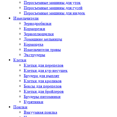
Перосъемные машины для уток
Перосъемные машины для гусей
Перосъемные машины для индеек
Измельчители
Зернодробилки
Корморезки
Зерноплющилки
Домашние мельницы
Кормоцеха
Измельчители травы
Экструдеры
Клетки
Клетки для перепелов
Клетки для кур-несушек
Брудера для цыплят
Клетки для кроликов
Боксы для перепелов
Клетки для бройлеров
Брудеры-питомники
Курятники
Поилки
Вакуумная поилка