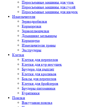
Перосъемные машины для уток
Перосъемные машины для гусей
Перосъемные машины для индеек
Измельчители
Зернодробилки
Корморезки
Зерноплющилки
Домашние мельницы
Кормоцеха
Измельчители травы
Экструдеры
Клетки
Клетки для перепелов
Клетки для кур-несушек
Брудера для цыплят
Клетки для кроликов
Боксы для перепелов
Клетки для бройлеров
Брудеры-питомники
Курятники
Поилки
Вакуумная поилка