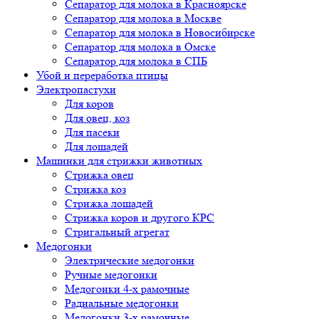
Сепаратор для молока в Красноярске
Сепаратор для молока в Москве
Сепаратор для молока в Новосибирске
Сепаратор для молока в Омске
Сепаратор для молока в СПБ
Убой и переработка птицы
Электропастухи
Для коров
Для овец, коз
Для пасеки
Для лошадей
Машинки для стрижки животных
Стрижка овец
Стрижка коз
Стрижка лошадей
Стрижка коров и другого КРС
Стригальный агрегат
Медогонки
Электрические медогонки
Ручные медогонки
Медогонки 4-х рамочные
Радиальные медогонки
Медогонки 3-х рамочные