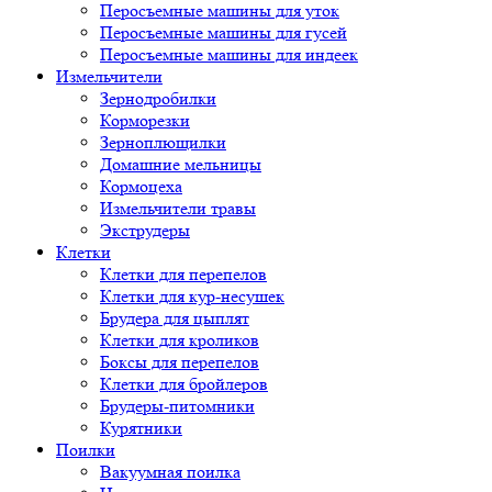
Перосъемные машины для уток
Перосъемные машины для гусей
Перосъемные машины для индеек
Измельчители
Зернодробилки
Корморезки
Зерноплющилки
Домашние мельницы
Кормоцеха
Измельчители травы
Экструдеры
Клетки
Клетки для перепелов
Клетки для кур-несушек
Брудера для цыплят
Клетки для кроликов
Боксы для перепелов
Клетки для бройлеров
Брудеры-питомники
Курятники
Поилки
Вакуумная поилка