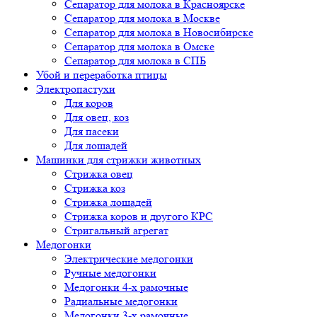
Сепаратор для молока в Красноярске
Сепаратор для молока в Москве
Сепаратор для молока в Новосибирске
Сепаратор для молока в Омске
Сепаратор для молока в СПБ
Убой и переработка птицы
Электропастухи
Для коров
Для овец, коз
Для пасеки
Для лошадей
Машинки для стрижки животных
Стрижка овец
Стрижка коз
Стрижка лошадей
Стрижка коров и другого КРС
Стригальный агрегат
Медогонки
Электрические медогонки
Ручные медогонки
Медогонки 4-х рамочные
Радиальные медогонки
Медогонки 3-х рамочные