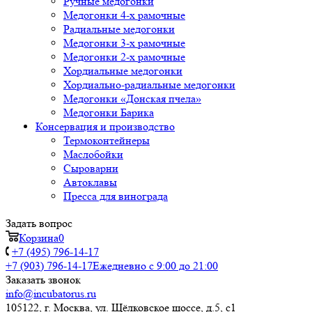
Ручные медогонки
Медогонки 4-х рамочные
Радиальные медогонки
Медогонки 3-х рамочные
Медогонки 2-х рамочные
Хордиальные медогонки
Хордиально-радиальные медогонки
Медогонки «Донская пчела»
Медогонки Барика
Консервация и производство
Термоконтейнеры
Маслобойки
Сыроварни
Автоклавы
Пресса для винограда
Задать вопрос
Корзина
0
+7 (495) 796-14-17
+7 (903) 796-14-17
Ежедневно с 9:00 до 21:00
Заказать звонок
info@incubatorus.ru
105122, г. Москва, ул. Щёлковское шоссе, д.5, с1