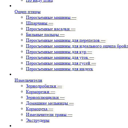
По виду птиц
Ощип птицы
Перосъемные машины
—
Шпарчаны
—
Перосъемные насадки
—
Бильные пальцы
—
Перосъемные машины для перепелов
—
Перосъемные машины для идеального ощипа брой
Перосъемные машины для кур
—
Перосъемные машины для уток
—
Перосъемные машины для гусей
—
Перосъемные машины для индеек
Измельчители
Зернодробилки
—
Корморезки
—
Зерноплющилки
—
Домашние мельницы
—
Кормоцеха
—
Измельчители травы
—
Экструдеры