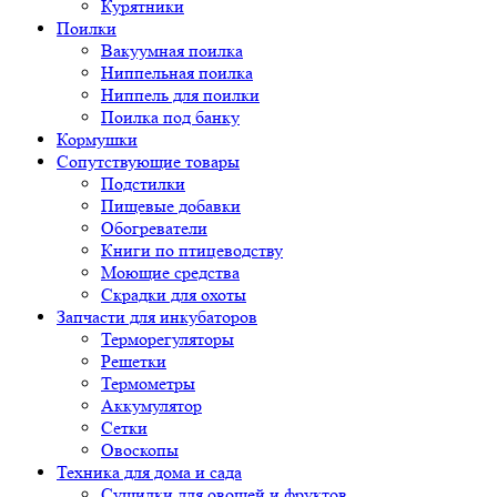
Курятники
Поилки
Вакуумная поилка
Ниппельная поилка
Ниппель для поилки
Поилка под банку
Кормушки
Сопутствующие товары
Подстилки
Пищевые добавки
Обогреватели
Книги по птицеводству
Моющие средства
Скрадки для охоты
Запчасти для инкубаторов
Терморегуляторы
Решетки
Термометры
Аккумулятор
Сетки
Овоскопы
Техника для дома и сада
Сушилки для овощей и фруктов