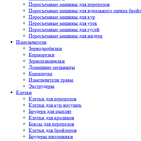
Перосъемные машины для перепелов
Перосъемные машины для идеального ощипа брой
Перосъемные машины для кур
Перосъемные машины для уток
Перосъемные машины для гусей
Перосъемные машины для индеек
Измельчители
Зернодробилки
Корморезки
Зерноплющилки
Домашние мельницы
Кормоцеха
Измельчители травы
Экструдеры
Клетки
Клетки для перепелов
Клетки для кур-несушек
Брудера для цыплят
Клетки для кроликов
Боксы для перепелов
Клетки для бройлеров
Брудеры-питомники