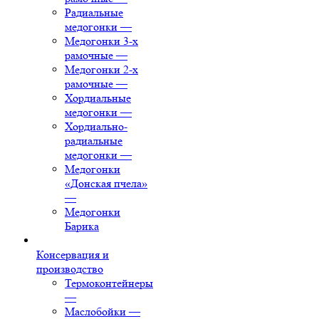
Радиальные
медогонки
—
Медогонки 3-х
рамочные
—
Медогонки 2-х
рамочные
—
Хордиальные
медогонки
—
Хордиально-
радиальные
медогонки
—
Медогонки
«Донская пчела»
—
Медогонки
Барика
Консервация и
производство
Термоконтейнеры
—
Маслобойки
—