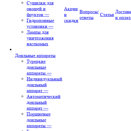
Сушилки для
овощей и
Акции
Вопросы/
Достав
фруктов
—
и
Статьи
ответы
и оплат
Гидропонные
скидки
установки
—
Лампы для
уничтожения
насекомых
Доильные аппараты
Турецкие
доильные
аппараты
—
Индивидуальный
доильный
аппарат
—
Автоматический
доильный
аппарат
—
Поршневые
доильные
аппараты
—