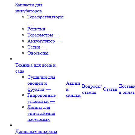
Запчасти для
инкубаторов
Терморегуляторы
—
Решетки
—
Термометры
—
Аккумулятор
—
Сетки
—
Овоскопы
Техника для дома и
сада
Сушилки для
овощей и
Акции
Вопросы/
Достав
фруктов
—
и
Статьи
ответы
и оплат
Гидропонные
скидки
установки
—
Лампы для
уничтожения
насекомых
Доильные аппараты