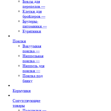
Боксы для
перепелов
—
Клетки для
бройлеров
—
Брудеры-
питомники
—
Курятники
Поилки
Вакуумная
поилка
—
Ниппельная
поилка
—
Ниппель для
поилки
—
Поилка под
банку
Кормушки
Сопутствующие
товары
Подстилки
—