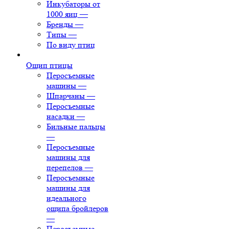
Инкубаторы от
1000 яиц
—
Бренды
—
Типы
—
По виду птиц
Ощип птицы
Перосъемные
машины
—
Шпарчаны
—
Перосъемные
насадки
—
Бильные пальцы
—
Перосъемные
машины для
перепелов
—
Перосъемные
машины для
идеального
ощипа бройлеров
—
Перосъемные