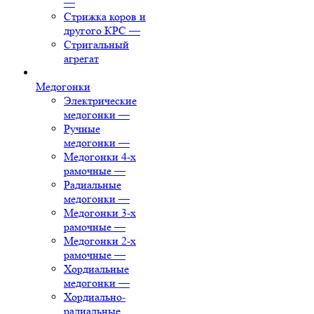
—
Стрижка коров и
другого КРС
—
Стригальный
агрегат
Медогонки
Электрические
медогонки
—
Ручные
медогонки
—
Медогонки 4-х
рамочные
—
Радиальные
медогонки
—
Медогонки 3-х
рамочные
—
Медогонки 2-х
рамочные
—
Хордиальные
медогонки
—
Хордиально-
радиальные