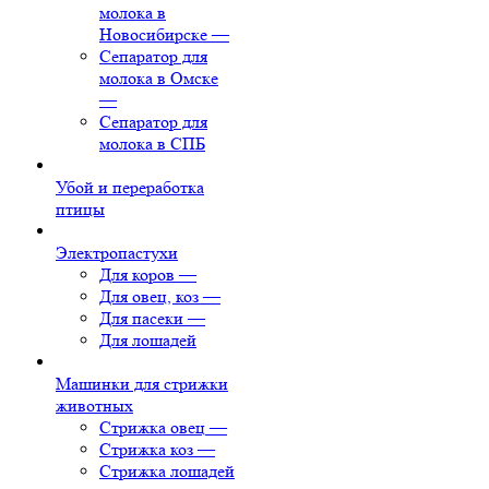
молока в
Новосибирске
—
Сепаратор для
молока в Омске
—
Сепаратор для
молока в СПБ
Убой и переработка
птицы
Электропастухи
Для коров
—
Для овец, коз
—
Для пасеки
—
Для лошадей
Машинки для стрижки
животных
Стрижка овец
—
Стрижка коз
—
Стрижка лошадей