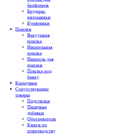
бройлеров
Брудеры-
питомники
Курятники
Поилки
Вакуумная
поилка
Ниппельная
поилка
Ниппель для
поилки
Поилка под
банку
Кормушки
Сопутствующие
товары
Подстилки
Пищевые
добавки
Обогреватели
Книги по
птицеводству