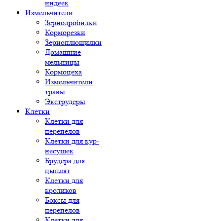
индеек
Измельчители
Зернодробилки
Корморезки
Зерноплющилки
Домашние
мельницы
Кормоцеха
Измельчители
травы
Экструдеры
Клетки
Клетки для
перепелов
Клетки для кур-
несушек
Брудера для
цыплят
Клетки для
кроликов
Боксы для
перепелов
Клетки для