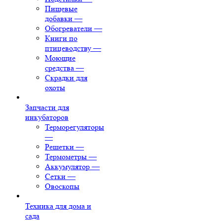
Пищевые
добавки
—
Обогреватели
—
Книги по
птицеводству
—
Моющие
средства
—
Скрадки для
охоты
Запчасти для
инкубаторов
Терморегуляторы
—
Решетки
—
Термометры
—
Аккумулятор
—
Сетки
—
Овоскопы
Техника для дома и
сада