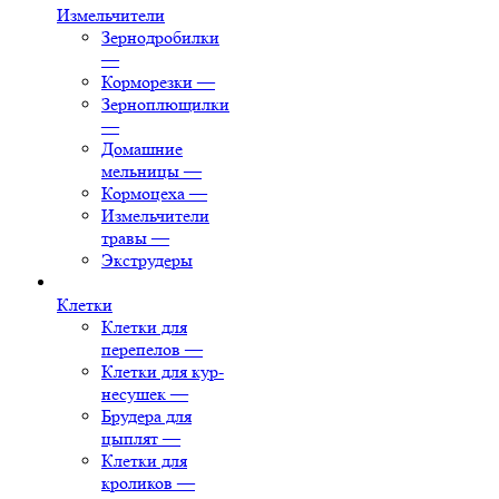
Измельчители
Зернодробилки
—
Корморезки
—
Зерноплющилки
—
Домашние
мельницы
—
Кормоцеха
—
Измельчители
травы
—
Экструдеры
Клетки
Клетки для
перепелов
—
Клетки для кур-
несушек
—
Брудера для
цыплят
—
Клетки для
кроликов
—