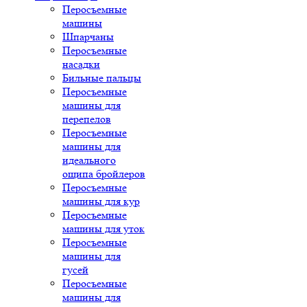
Перосъемные
машины
Шпарчаны
Перосъемные
насадки
Бильные пальцы
Перосъемные
машины для
перепелов
Перосъемные
машины для
идеального
ощипа бройлеров
Перосъемные
машины для кур
Перосъемные
машины для уток
Перосъемные
машины для
гусей
Перосъемные
машины для