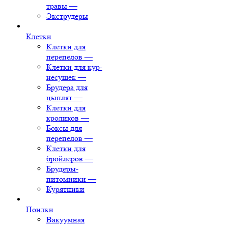
травы
—
Экструдеры
Клетки
Клетки для
перепелов
—
Клетки для кур-
несушек
—
Брудера для
цыплят
—
Клетки для
кроликов
—
Боксы для
перепелов
—
Клетки для
бройлеров
—
Брудеры-
питомники
—
Курятники
Поилки
Вакуумная