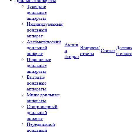
Доильные аппараты
Турецкие
доильные
аппараты
Индивидуальный
доильный
аппарат
Автоматический
Акции
доильный
Вопросы/
Достав
и
Статьи
аппарат
ответы
и оплат
скидки
Поршневые
доильные
аппараты
Бытовые
доильные
аппараты
Мини доильные
аппараты
Стационарный
доильный
аппарат
Передвижной
доильный