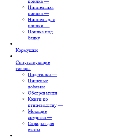
поилка
—
Ниппельная
поилка
—
Ниппель для
поилки
—
Поилка под
банку
Кормушки
Сопутствующие
товары
Подстилки
—
Пищевые
добавки
—
Обогреватели
—
Книги по
птицеводству
—
Моющие
средства
—
Скрадки для
охоты