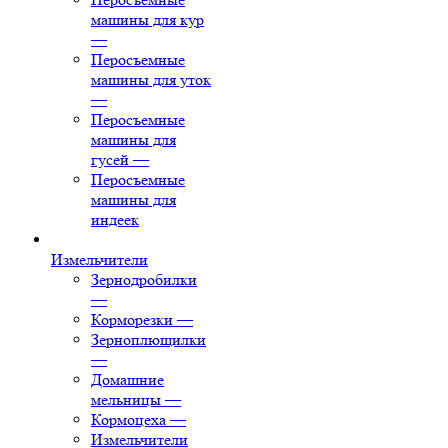
машины для кур
—
Перосъемные
машины для уток
—
Перосъемные
машины для
гусей
—
Перосъемные
машины для
индеек
Измельчители
Зернодробилки
—
Корморезки
—
Зерноплющилки
—
Домашние
мельницы
—
Кормоцеха
—
Измельчители