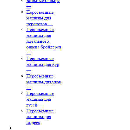
Бильные пальцы
—
Перосъемные
машины для
перепелов
—
Перосъемные
машины для
идеального
ощипа бройлеров
—
Перосъемные
машины для кур
—
Перосъемные
машины для уток
—
Перосъемные
машины для
гусей
—
Перосъемные
машины для
индеек