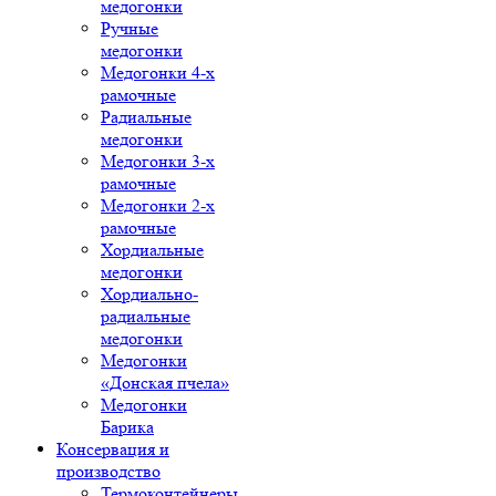
медогонки
Ручные
медогонки
Медогонки 4-х
рамочные
Радиальные
медогонки
Медогонки 3-х
рамочные
Медогонки 2-х
рамочные
Хордиальные
медогонки
Хордиально-
радиальные
медогонки
Медогонки
«Донская пчела»
Медогонки
Барика
Консервация и
производство
Термоконтейнеры