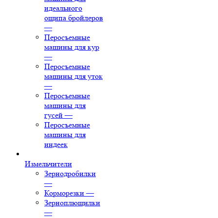
идеального
ощипа бройлеров
—
Перосъемные
машины для кур
—
Перосъемные
машины для уток
—
Перосъемные
машины для
гусей
—
Перосъемные
машины для
индеек
Измельчители
Зернодробилки
—
Корморезки
—
Зерноплющилки
—