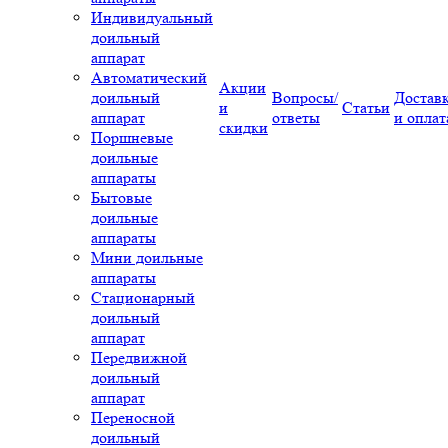
Индивидуальный
доильный
аппарат
Автоматический
Акции
доильный
Вопросы/
Достав
и
Статьи
аппарат
ответы
и оплат
скидки
Поршневые
доильные
аппараты
Бытовые
доильные
аппараты
Мини доильные
аппараты
Стационарный
доильный
аппарат
Передвижной
доильный
аппарат
Переносной
доильный