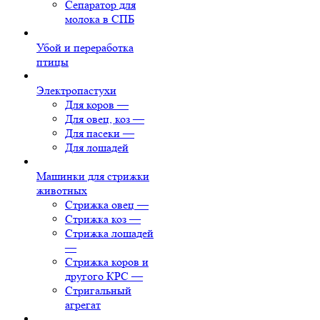
Сепаратор для
молока в СПБ
Убой и переработка
птицы
Электропастухи
Для коров
—
Для овец, коз
—
Для пасеки
—
Для лошадей
Машинки для стрижки
животных
Стрижка овец
—
Стрижка коз
—
Стрижка лошадей
—
Стрижка коров и
другого КРС
—
Стригальный
агрегат