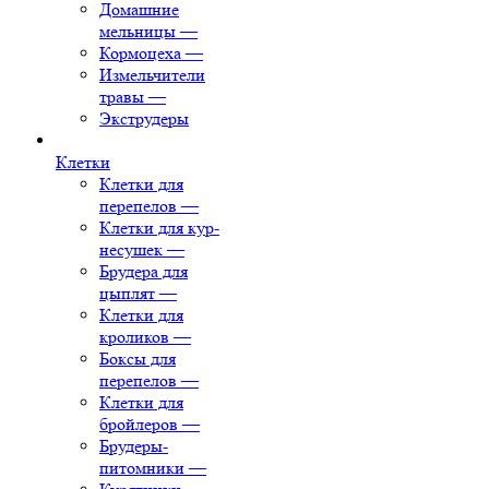
Домашние
мельницы
—
Кормоцеха
—
Измельчители
травы
—
Экструдеры
Клетки
Клетки для
перепелов
—
Клетки для кур-
несушек
—
Брудера для
цыплят
—
Клетки для
кроликов
—
Боксы для
перепелов
—
Клетки для
бройлеров
—
Брудеры-
питомники
—