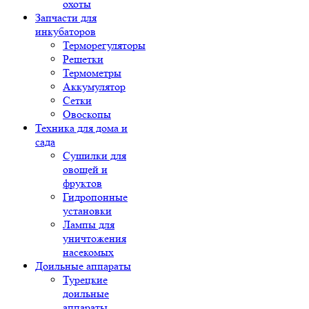
охоты
Запчасти для
инкубаторов
Терморегуляторы
Решетки
Термометры
Аккумулятор
Сетки
Овоскопы
Техника для дома и
сада
Сушилки для
овощей и
фруктов
Гидропонные
установки
Лампы для
уничтожения
насекомых
Доильные аппараты
Турецкие
доильные
аппараты