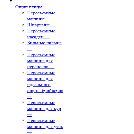
Ощип птицы
Перосъемные
машины
—
Шпарчаны
—
Перосъемные
насадки
—
Бильные пальцы
—
Перосъемные
машины для
перепелов
—
Перосъемные
машины для
идеального
ощипа бройлеров
—
Перосъемные
машины для кур
—
Перосъемные
машины для уток
—