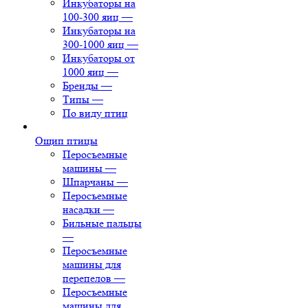
Инкубаторы на
100-300 яиц
—
Инкубаторы на
300-1000 яиц
—
Инкубаторы от
1000 яиц
—
Бренды
—
Типы
—
По виду птиц
Ощип птицы
Перосъемные
машины
—
Шпарчаны
—
Перосъемные
насадки
—
Бильные пальцы
—
Перосъемные
машины для
перепелов
—
Перосъемные
машины для