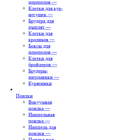
перепелов
—
Клетки для кур-
несушек
—
Брудера для
цыплят
—
Клетки для
кроликов
—
Боксы для
перепелов
—
Клетки для
бройлеров
—
Брудеры-
питомники
—
Курятники
Поилки
Вакуумная
поилка
—
Ниппельная
поилка
—
Ниппель для
поилки
—
Поилка под