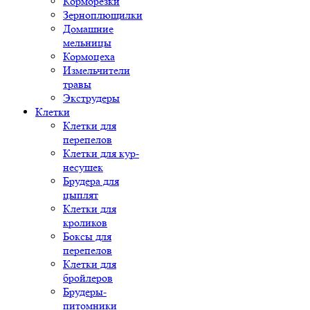
Корморезки
Зерноплющилки
Домашние
мельницы
Кормоцеха
Измельчители
травы
Экструдеры
Клетки
Клетки для
перепелов
Клетки для кур-
несушек
Брудера для
цыплят
Клетки для
кроликов
Боксы для
перепелов
Клетки для
бройлеров
Брудеры-
питомники