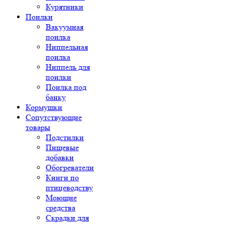
Курятники
Поилки
Вакуумная
поилка
Ниппельная
поилка
Ниппель для
поилки
Поилка под
банку
Кормушки
Сопутствующие
товары
Подстилки
Пищевые
добавки
Обогреватели
Книги по
птицеводству
Моющие
средства
Скрадки для