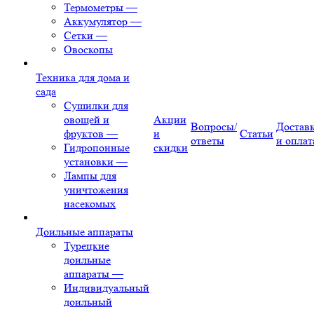
Термометры
—
Аккумулятор
—
Сетки
—
Овоскопы
Техника для дома и
сада
Сушилки для
овощей и
Акции
Вопросы/
Достав
фруктов
—
и
Статьи
ответы
и оплат
Гидропонные
скидки
установки
—
Лампы для
уничтожения
насекомых
Доильные аппараты
Турецкие
доильные
аппараты
—
Индивидуальный
доильный