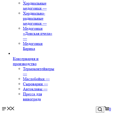
Хордиальные
медогонки
—
Хордиально-
радиальные
медогонки
—
Медогонки
«Донская пчела»
—
Медогонки
Барика
Консервация и
производство
Термоконтейнеры
—
Маслобойки
—
Сыроварни
—
Автоклавы
—
Пресса для
винограда
0