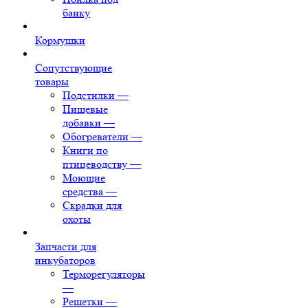
банку
Кормушки
Сопутствующие
товары
Подстилки
—
Пищевые
добавки
—
Обогреватели
—
Книги по
птицеводству
—
Моющие
средства
—
Скрадки для
охоты
Запчасти для
инкубаторов
Терморегуляторы
—
Решетки
—