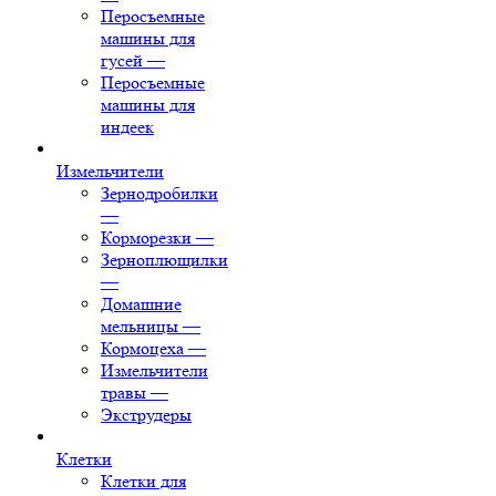
Перосъемные
машины для
гусей
—
Перосъемные
машины для
индеек
Измельчители
Зернодробилки
—
Корморезки
—
Зерноплющилки
—
Домашние
мельницы
—
Кормоцеха
—
Измельчители
травы
—
Экструдеры
Клетки
Клетки для