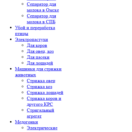
Сепаратор для
молока в Омске
Сепаратор для
молока в СПБ
Убой и переработка
птицы
Электропастухи
Для коров
Для овец, коз
Для пасеки
Для лошадей
Машинки для стрижки
животных
Стрижка овец
Стрижка коз
Стрижка лошадей
Стрижка коров и
другого КРС
Стригальный
агрегат
Медогонки
Электрические