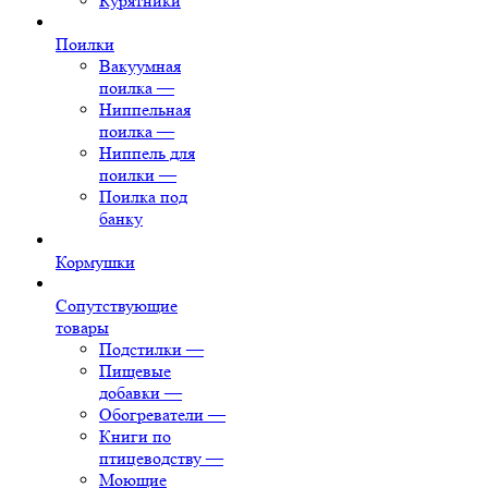
Курятники
Поилки
Вакуумная
поилка
—
Ниппельная
поилка
—
Ниппель для
поилки
—
Поилка под
банку
Кормушки
Сопутствующие
товары
Подстилки
—
Пищевые
добавки
—
Обогреватели
—
Книги по
птицеводству
—
Моющие