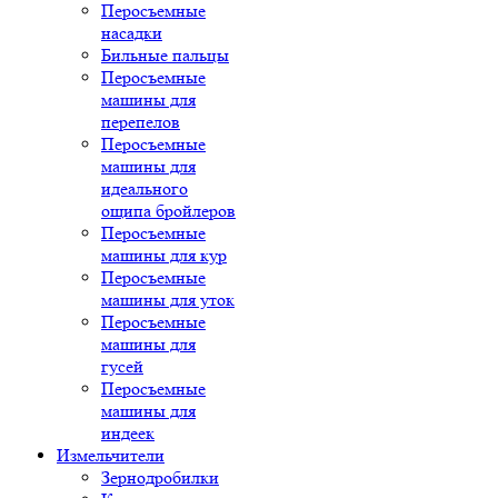
Перосъемные
насадки
Бильные пальцы
Перосъемные
машины для
перепелов
Перосъемные
машины для
идеального
ощипа бройлеров
Перосъемные
машины для кур
Перосъемные
машины для уток
Перосъемные
машины для
гусей
Перосъемные
машины для
индеек
Измельчители
Зернодробилки