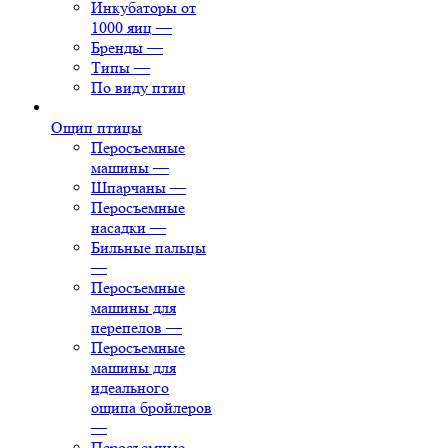
Инкубаторы от
1000 яиц
—
Бренды
—
Типы
—
По виду птиц
Ощип птицы
Перосъемные
машины
—
Шпарчаны
—
Перосъемные
насадки
—
Бильные пальцы
—
Перосъемные
машины для
перепелов
—
Перосъемные
машины для
идеального
ощипа бройлеров
—
Перосъемные