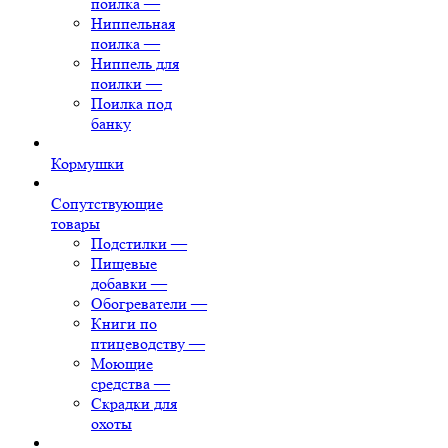
поилка
—
Ниппельная
поилка
—
Ниппель для
поилки
—
Поилка под
банку
Кормушки
Сопутствующие
товары
Подстилки
—
Пищевые
добавки
—
Обогреватели
—
Книги по
птицеводству
—
Моющие
средства
—
Скрадки для
охоты