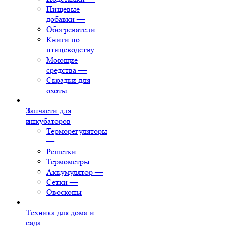
Пищевые
добавки
—
Обогреватели
—
Книги по
птицеводству
—
Моющие
средства
—
Скрадки для
охоты
Запчасти для
инкубаторов
Терморегуляторы
—
Решетки
—
Термометры
—
Аккумулятор
—
Сетки
—
Овоскопы
Техника для дома и
сада