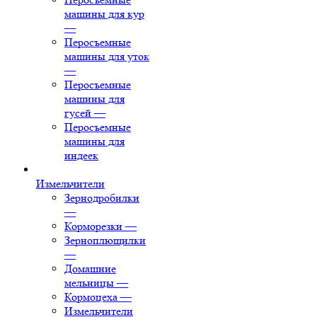
машины для кур
—
Перосъемные
машины для уток
—
Перосъемные
машины для
гусей
—
Перосъемные
машины для
индеек
Измельчители
Зернодробилки
—
Корморезки
—
Зерноплющилки
—
Домашние
мельницы
—
Кормоцеха
—
Измельчители