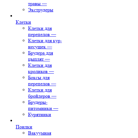
травы
—
Экструдеры
Клетки
Клетки для
перепелов
—
Клетки для кур-
несушек
—
Брудера для
цыплят
—
Клетки для
кроликов
—
Боксы для
перепелов
—
Клетки для
бройлеров
—
Брудеры-
питомники
—
Курятники
Поилки
Вакуумная