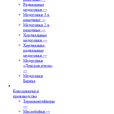
Радиальные
медогонки
—
Медогонки 3-х
рамочные
—
Медогонки 2-х
рамочные
—
Хордиальные
медогонки
—
Хордиально-
радиальные
медогонки
—
Медогонки
«Донская пчела»
—
Медогонки
Барика
Консервация и
производство
Термоконтейнеры
—
Маслобойки
—