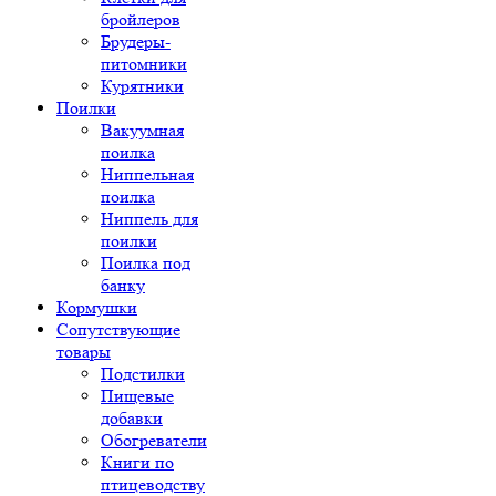
бройлеров
Брудеры-
питомники
Курятники
Поилки
Вакуумная
поилка
Ниппельная
поилка
Ниппель для
поилки
Поилка под
банку
Кормушки
Сопутствующие
товары
Подстилки
Пищевые
добавки
Обогреватели
Книги по
птицеводству