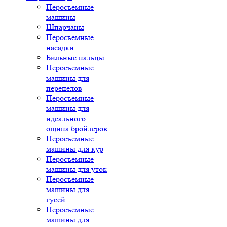
Перосъемные
машины
Шпарчаны
Перосъемные
насадки
Бильные пальцы
Перосъемные
машины для
перепелов
Перосъемные
машины для
идеального
ощипа бройлеров
Перосъемные
машины для кур
Перосъемные
машины для уток
Перосъемные
машины для
гусей
Перосъемные
машины для