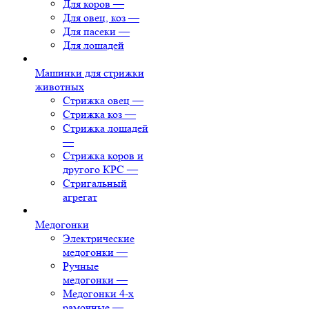
Для коров
—
Для овец, коз
—
Для пасеки
—
Для лошадей
Машинки для стрижки
животных
Стрижка овец
—
Стрижка коз
—
Стрижка лошадей
—
Стрижка коров и
другого КРС
—
Стригальный
агрегат
Медогонки
Электрические
медогонки
—
Ручные
медогонки
—
Медогонки 4-х
рамочные
—