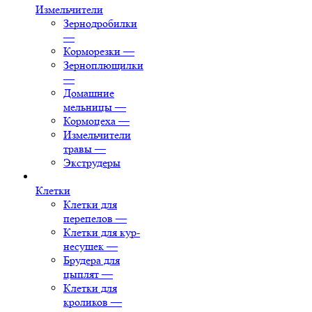
Измельчители
Зернодробилки
—
Корморезки
—
Зерноплющилки
—
Домашние
мельницы
—
Кормоцеха
—
Измельчители
травы
—
Экструдеры
Клетки
Клетки для
перепелов
—
Клетки для кур-
несушек
—
Брудера для
цыплят
—
Клетки для
кроликов
—