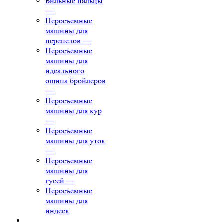
Бильные пальцы
—
Перосъемные
машины для
перепелов
—
Перосъемные
машины для
идеального
ощипа бройлеров
—
Перосъемные
машины для кур
—
Перосъемные
машины для уток
—
Перосъемные
машины для
гусей
—
Перосъемные
машины для
индеек