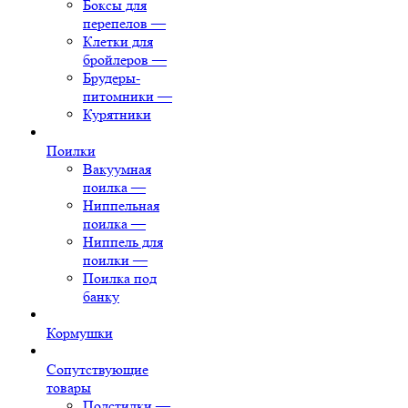
Боксы для
перепелов
—
Клетки для
бройлеров
—
Брудеры-
питомники
—
Курятники
Поилки
Вакуумная
поилка
—
Ниппельная
поилка
—
Ниппель для
поилки
—
Поилка под
банку
Кормушки
Сопутствующие
товары
Подстилки
—