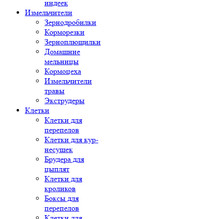
индеек
Измельчители
Зернодробилки
Корморезки
Зерноплющилки
Домашние
мельницы
Кормоцеха
Измельчители
травы
Экструдеры
Клетки
Клетки для
перепелов
Клетки для кур-
несушек
Брудера для
цыплят
Клетки для
кроликов
Боксы для
перепелов
Клетки для