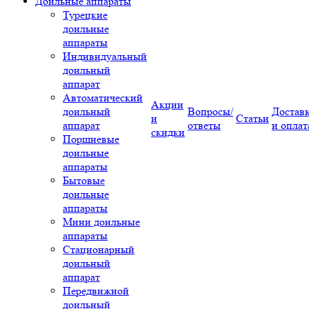
Доильные аппараты
Турецкие
доильные
аппараты
Индивидуальный
доильный
аппарат
Автоматический
Акции
доильный
Вопросы/
Достав
и
Статьи
аппарат
ответы
и оплат
скидки
Поршневые
доильные
аппараты
Бытовые
доильные
аппараты
Мини доильные
аппараты
Стационарный
доильный
аппарат
Передвижной
доильный