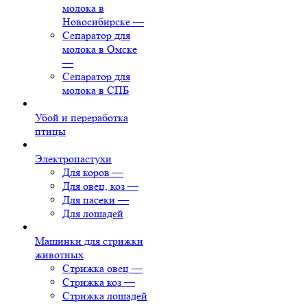
молока в
Новосибирске
—
Сепаратор для
молока в Омске
—
Сепаратор для
молока в СПБ
Убой и переработка
птицы
Электропастухи
Для коров
—
Для овец, коз
—
Для пасеки
—
Для лошадей
Машинки для стрижки
животных
Стрижка овец
—
Стрижка коз
—
Стрижка лошадей