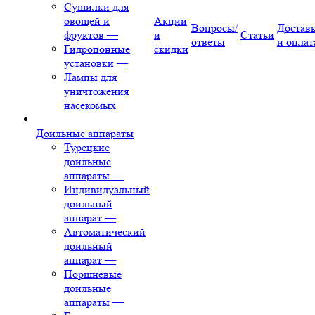
Сушилки для
овощей и
Акции
Вопросы/
Достав
фруктов
—
и
Статьи
ответы
и оплат
Гидропонные
скидки
установки
—
Лампы для
уничтожения
насекомых
Доильные аппараты
Турецкие
доильные
аппараты
—
Индивидуальный
доильный
аппарат
—
Автоматический
доильный
аппарат
—
Поршневые
доильные
аппараты
—