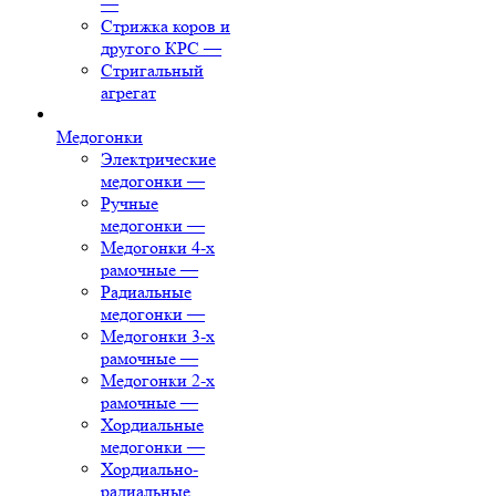
—
Стрижка коров и
другого КРС
—
Стригальный
агрегат
Медогонки
Электрические
медогонки
—
Ручные
медогонки
—
Медогонки 4-х
рамочные
—
Радиальные
медогонки
—
Медогонки 3-х
рамочные
—
Медогонки 2-х
рамочные
—
Хордиальные
медогонки
—
Хордиально-
радиальные