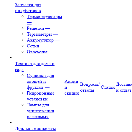
Запчасти для
инкубаторов
Терморегуляторы
—
Решетки
—
Термометры
—
Аккумулятор
—
Сетки
—
Овоскопы
Техника для дома и
сада
Сушилки для
овощей и
Акции
Вопросы/
Достав
фруктов
—
и
Статьи
ответы
и оплат
Гидропонные
скидки
установки
—
Лампы для
уничтожения
насекомых
Доильные аппараты