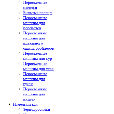
Перосъемные
насадки
Бильные пальцы
Перосъемные
машины для
перепелов
Перосъемные
машины для
идеального
ощипа бройлеров
Перосъемные
машины для кур
Перосъемные
машины для уток
Перосъемные
машины для
гусей
Перосъемные
машины для
индеек
Измельчители
Зернодробилки