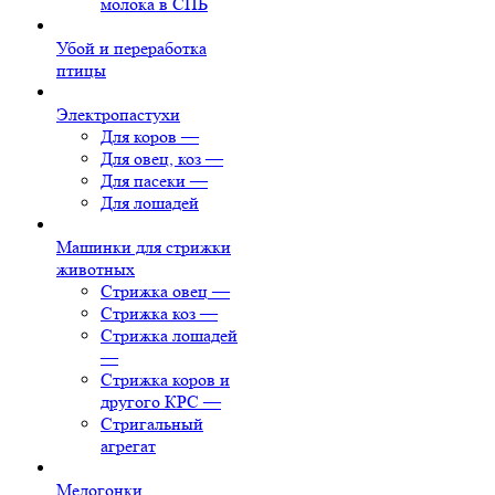
молока в СПБ
Убой и переработка
птицы
Электропастухи
Для коров
—
Для овец, коз
—
Для пасеки
—
Для лошадей
Машинки для стрижки
животных
Стрижка овец
—
Стрижка коз
—
Стрижка лошадей
—
Стрижка коров и
другого КРС
—
Стригальный
агрегат
Медогонки