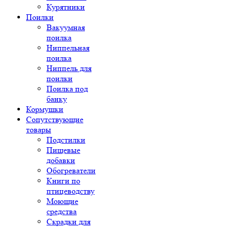
Курятники
Поилки
Вакуумная
поилка
Ниппельная
поилка
Ниппель для
поилки
Поилка под
банку
Кормушки
Сопутствующие
товары
Подстилки
Пищевые
добавки
Обогреватели
Книги по
птицеводству
Моющие
средства
Скрадки для