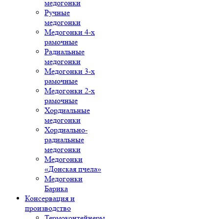
медогонки
Ручные
медогонки
Медогонки 4-х
рамочные
Радиальные
медогонки
Медогонки 3-х
рамочные
Медогонки 2-х
рамочные
Хордиальные
медогонки
Хордиально-
радиальные
медогонки
Медогонки
«Донская пчела»
Медогонки
Барика
Консервация и
производство
Термоконтейнеры