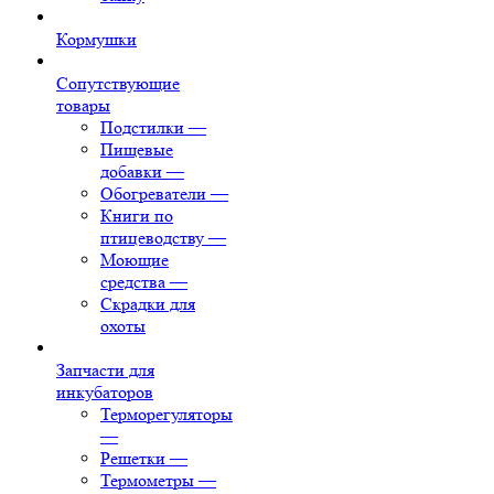
Кормушки
Сопутствующие
товары
Подстилки
—
Пищевые
добавки
—
Обогреватели
—
Книги по
птицеводству
—
Моющие
средства
—
Скрадки для
охоты
Запчасти для
инкубаторов
Терморегуляторы
—
Решетки
—
Термометры
—