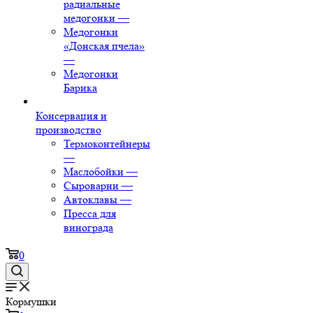
радиальные
медогонки
—
Медогонки
«Донская пчела»
—
Медогонки
Барика
Консервация и
производство
Термоконтейнеры
—
Маслобойки
—
Сыроварни
—
Автоклавы
—
Пресса для
винограда
0
Кормушки