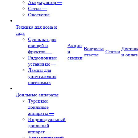
Аккумулятор
—
Сетки
—
Овоскопы
Техника для дома и
сада
Сушилки для
овощей и
Акции
Вопросы/
Достав
фруктов
—
и
Статьи
ответы
и оплат
Гидропонные
скидки
установки
—
Лампы для
уничтожения
насекомых
Доильные аппараты
Турецкие
доильные
аппараты
—
Индивидуальный
доильный
аппарат
—
Автоматический