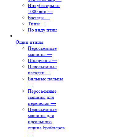
Инкубаторы от
1000 яиц
—
Бренды
—
Типы
—
По виду птиц
Ощип птицы
Перосъемные
машины
—
Шпарчаны
—
Перосъемные
насадки
—
Бильные пальцы
—
Перосъемные
машины для
перепелов
—
Перосъемные
машины для
идеального
ощипа бройлеров
—