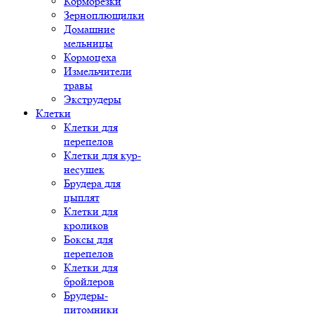
Корморезки
Зерноплющилки
Домашние
мельницы
Кормоцеха
Измельчители
травы
Экструдеры
Клетки
Клетки для
перепелов
Клетки для кур-
несушек
Брудера для
цыплят
Клетки для
кроликов
Боксы для
перепелов
Клетки для
бройлеров
Брудеры-
питомники