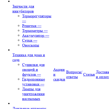
Запчасти для
инкубаторов
Терморегуляторы
—
Решетки
—
Термометры
—
Аккумулятор
—
Сетки
—
Овоскопы
Техника для дома и
сада
Сушилки для
овощей и
Акции
Вопросы/
Достав
фруктов
—
и
Статьи
ответы
и оплат
Гидропонные
скидки
установки
—
Лампы для
уничтожения
насекомых
Доильные аппараты