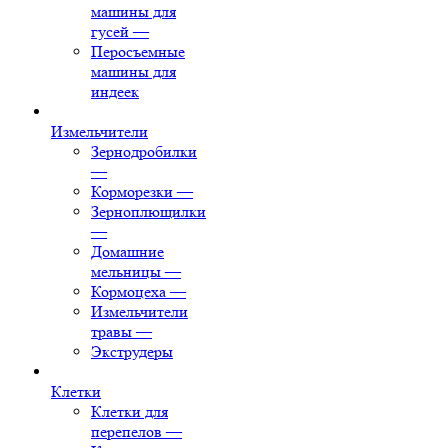
машины для
гусей
—
Перосъемные
машины для
индеек
Измельчители
Зернодробилки
—
Корморезки
—
Зерноплющилки
—
Домашние
мельницы
—
Кормоцеха
—
Измельчители
травы
—
Экструдеры
Клетки
Клетки для
перепелов
—