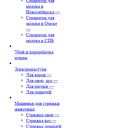
Сепаратор для
молока в
Новосибирске
—
Сепаратор для
молока в Омске
—
Сепаратор для
молока в СПБ
Убой и переработка
птицы
Электропастухи
Для коров
—
Для овец, коз
—
Для пасеки
—
Для лошадей
Машинки для стрижки
животных
Стрижка овец
—
Стрижка коз
—
Стрижка лошадей