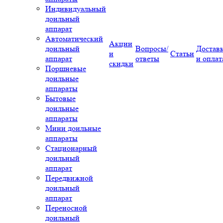
Индивидуальный
доильный
аппарат
Автоматический
Акции
доильный
Вопросы/
Достав
и
Статьи
аппарат
ответы
и оплат
скидки
Поршневые
доильные
аппараты
Бытовые
доильные
аппараты
Мини доильные
аппараты
Стационарный
доильный
аппарат
Передвижной
доильный
аппарат
Переносной
доильный