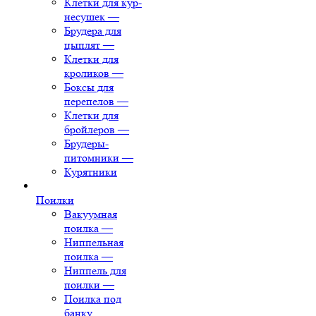
Клетки для кур-
несушек
—
Брудера для
цыплят
—
Клетки для
кроликов
—
Боксы для
перепелов
—
Клетки для
бройлеров
—
Брудеры-
питомники
—
Курятники
Поилки
Вакуумная
поилка
—
Ниппельная
поилка
—
Ниппель для
поилки
—
Поилка под
банку