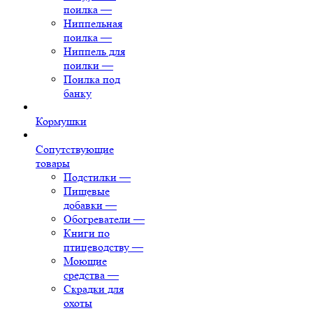
поилка
—
Ниппельная
поилка
—
Ниппель для
поилки
—
Поилка под
банку
Кормушки
Сопутствующие
товары
Подстилки
—
Пищевые
добавки
—
Обогреватели
—
Книги по
птицеводству
—
Моющие
средства
—
Скрадки для
охоты