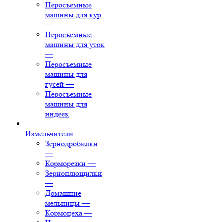
Перосъемные
машины для кур
—
Перосъемные
машины для уток
—
Перосъемные
машины для
гусей
—
Перосъемные
машины для
индеек
Измельчители
Зернодробилки
—
Корморезки
—
Зерноплющилки
—
Домашние
мельницы
—
Кормоцеха
—