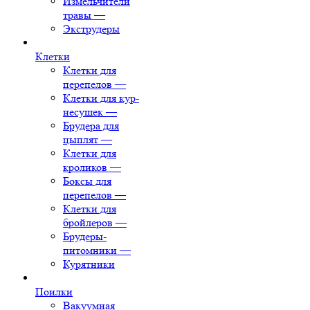
Измельчители
травы
—
Экструдеры
Клетки
Клетки для
перепелов
—
Клетки для кур-
несушек
—
Брудера для
цыплят
—
Клетки для
кроликов
—
Боксы для
перепелов
—
Клетки для
бройлеров
—
Брудеры-
питомники
—
Курятники
Поилки
Вакуумная