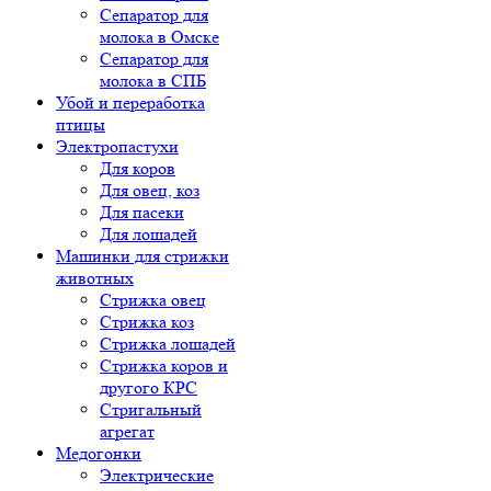
Сепаратор для
молока в Омске
Сепаратор для
молока в СПБ
Убой и переработка
птицы
Электропастухи
Для коров
Для овец, коз
Для пасеки
Для лошадей
Машинки для стрижки
животных
Стрижка овец
Стрижка коз
Стрижка лошадей
Стрижка коров и
другого КРС
Стригальный
агрегат
Медогонки
Электрические