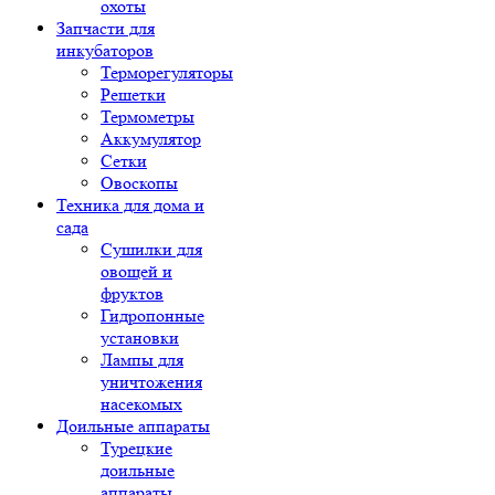
охоты
Запчасти для
инкубаторов
Терморегуляторы
Решетки
Термометры
Аккумулятор
Сетки
Овоскопы
Техника для дома и
сада
Сушилки для
овощей и
фруктов
Гидропонные
установки
Лампы для
уничтожения
насекомых
Доильные аппараты
Турецкие
доильные
аппараты