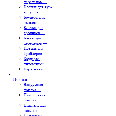
перепелов
—
Клетки для кур-
несушек
—
Брудера для
цыплят
—
Клетки для
кроликов
—
Боксы для
перепелов
—
Клетки для
бройлеров
—
Брудеры-
питомники
—
Курятники
Поилки
Вакуумная
поилка
—
Ниппельная
поилка
—
Ниппель для
поилки
—
Поилка под