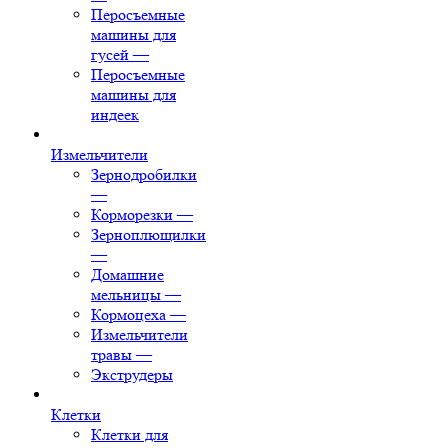
Перосъемные
машины для
гусей
—
Перосъемные
машины для
индеек
Измельчители
Зернодробилки
—
Корморезки
—
Зерноплющилки
—
Домашние
мельницы
—
Кормоцеха
—
Измельчители
травы
—
Экструдеры
Клетки
Клетки для