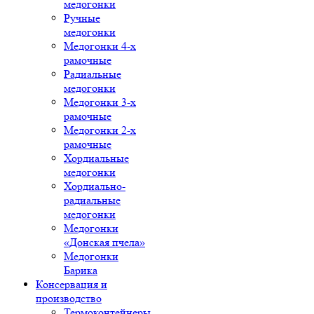
медогонки
Ручные
медогонки
Медогонки 4-х
рамочные
Радиальные
медогонки
Медогонки 3-х
рамочные
Медогонки 2-х
рамочные
Хордиальные
медогонки
Хордиально-
радиальные
медогонки
Медогонки
«Донская пчела»
Медогонки
Барика
Консервация и
производство
Термоконтейнеры