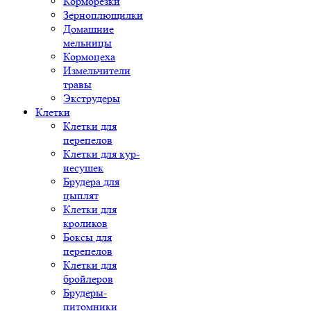
Корморезки
Зерноплющилки
Домашние
мельницы
Кормоцеха
Измельчители
травы
Экструдеры
Клетки
Клетки для
перепелов
Клетки для кур-
несушек
Брудера для
цыплят
Клетки для
кроликов
Боксы для
перепелов
Клетки для
бройлеров
Брудеры-
питомники