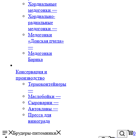
Хордиальные
медогонки
—
Хордиально-
радиальные
медогонки
—
Медогонки
«Донская пчела»
—
Медогонки
Барика
Консервация и
производство
Термоконтейнеры
—
Маслобойки
—
Сыроварни
—
Автоклавы
—
Пресса для
винограда
Брудеры-питомники
0