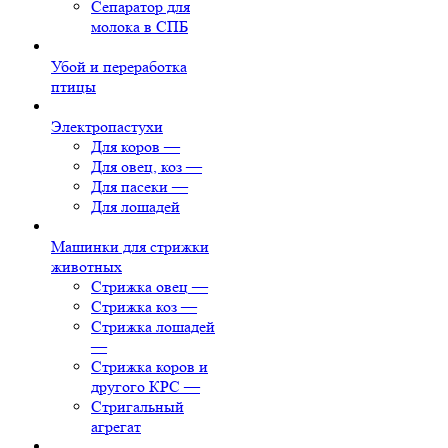
Сепаратор для
молока в СПБ
Убой и переработка
птицы
Электропастухи
Для коров
—
Для овец, коз
—
Для пасеки
—
Для лошадей
Машинки для стрижки
животных
Стрижка овец
—
Стрижка коз
—
Стрижка лошадей
—
Стрижка коров и
другого КРС
—
Стригальный
агрегат