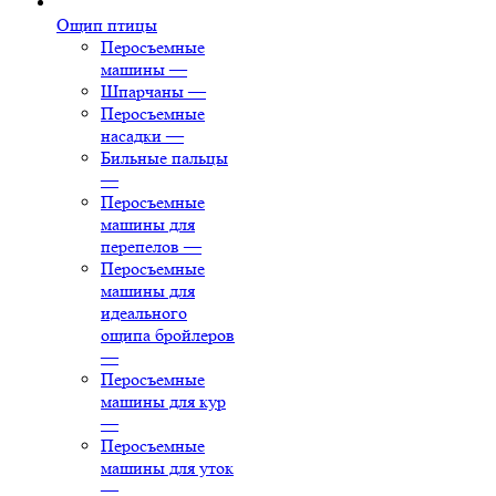
Ощип птицы
Перосъемные
машины
—
Шпарчаны
—
Перосъемные
насадки
—
Бильные пальцы
—
Перосъемные
машины для
перепелов
—
Перосъемные
машины для
идеального
ощипа бройлеров
—
Перосъемные
машины для кур
—
Перосъемные
машины для уток
—