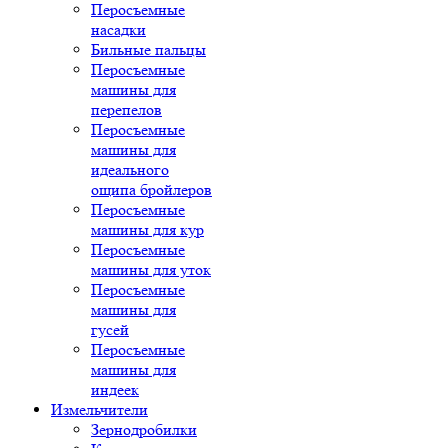
Перосъемные
насадки
Бильные пальцы
Перосъемные
машины для
перепелов
Перосъемные
машины для
идеального
ощипа бройлеров
Перосъемные
машины для кур
Перосъемные
машины для уток
Перосъемные
машины для
гусей
Перосъемные
машины для
индеек
Измельчители
Зернодробилки