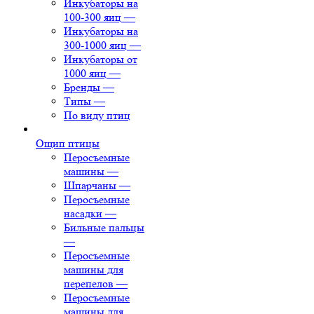
Инкубаторы на
100-300 яиц
—
Инкубаторы на
300-1000 яиц
—
Инкубаторы от
1000 яиц
—
Бренды
—
Типы
—
По виду птиц
Ощип птицы
Перосъемные
машины
—
Шпарчаны
—
Перосъемные
насадки
—
Бильные пальцы
—
Перосъемные
машины для
перепелов
—
Перосъемные
машины для