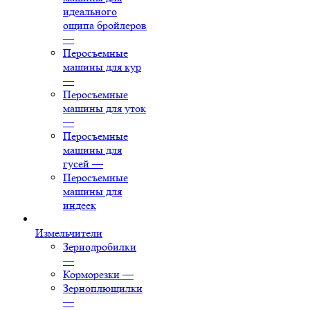
идеального
ощипа бройлеров
—
Перосъемные
машины для кур
—
Перосъемные
машины для уток
—
Перосъемные
машины для
гусей
—
Перосъемные
машины для
индеек
Измельчители
Зернодробилки
—
Корморезки
—
Зерноплющилки
—