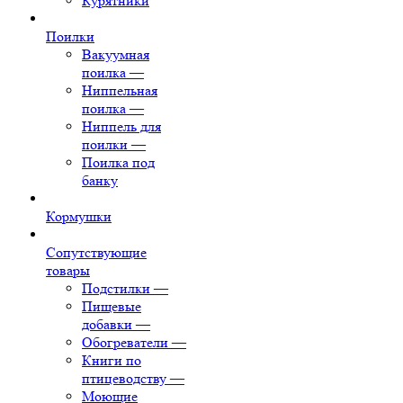
Курятники
Поилки
Вакуумная
поилка
—
Ниппельная
поилка
—
Ниппель для
поилки
—
Поилка под
банку
Кормушки
Сопутствующие
товары
Подстилки
—
Пищевые
добавки
—
Обогреватели
—
Книги по
птицеводству
—
Моющие