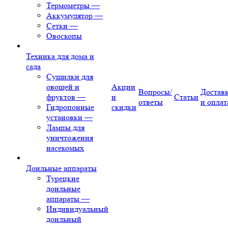
Термометры
—
Аккумулятор
—
Сетки
—
Овоскопы
Техника для дома и
сада
Сушилки для
овощей и
Акции
Вопросы/
Достав
фруктов
—
и
Статьи
ответы
и оплат
Гидропонные
скидки
установки
—
Лампы для
уничтожения
насекомых
Доильные аппараты
Турецкие
доильные
аппараты
—
Индивидуальный
доильный