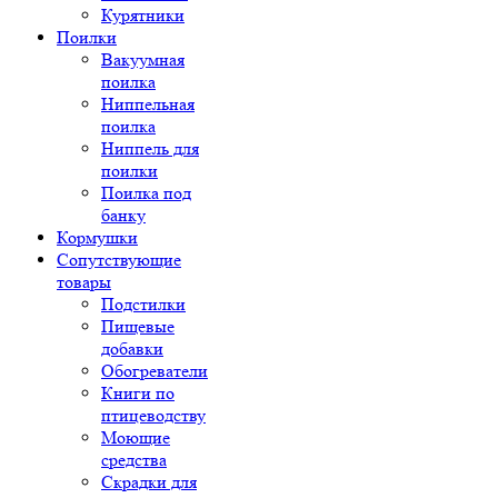
Курятники
Поилки
Вакуумная
поилка
Ниппельная
поилка
Ниппель для
поилки
Поилка под
банку
Кормушки
Сопутствующие
товары
Подстилки
Пищевые
добавки
Обогреватели
Книги по
птицеводству
Моющие
средства
Скрадки для