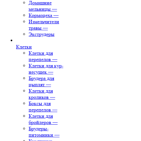
Домашние
мельницы
—
Кормоцеха
—
Измельчители
травы
—
Экструдеры
Клетки
Клетки для
перепелов
—
Клетки для кур-
несушек
—
Брудера для
цыплят
—
Клетки для
кроликов
—
Боксы для
перепелов
—
Клетки для
бройлеров
—
Брудеры-
питомники
—