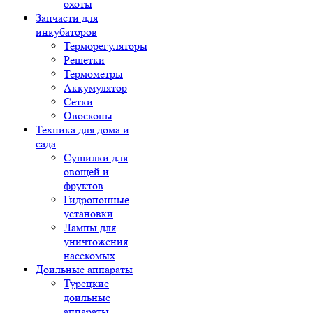
охоты
Запчасти для
инкубаторов
Терморегуляторы
Решетки
Термометры
Аккумулятор
Сетки
Овоскопы
Техника для дома и
сада
Сушилки для
овощей и
фруктов
Гидропонные
установки
Лампы для
уничтожения
насекомых
Доильные аппараты
Турецкие
доильные
аппараты