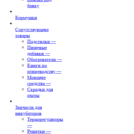
банку
Кормушки
Сопутствующие
товары
Подстилки
—
Пищевые
добавки
—
Обогреватели
—
Книги по
птицеводству
—
Моющие
средства
—
Скрадки для
охоты
Запчасти для
инкубаторов
Терморегуляторы
—
Решетки
—