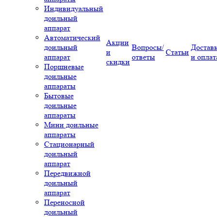
Индивидуальный
доильный
аппарат
Автоматический
Акции
доильный
Вопросы/
Достав
и
Статьи
аппарат
ответы
и оплат
скидки
Поршневые
доильные
аппараты
Бытовые
доильные
аппараты
Мини доильные
аппараты
Стационарный
доильный
аппарат
Передвижной
доильный
аппарат
Переносной
доильный