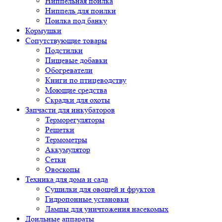
Ниппельная поилка
Ниппель для поилки
Поилка под банку
Кормушки
Сопутствующие товары
Подстилки
Пищевые добавки
Обогреватели
Книги по птицеводству
Моющие средства
Скрадки для охоты
Запчасти для инкубаторов
Терморегуляторы
Решетки
Термометры
Аккумулятор
Сетки
Овоскопы
Техника для дома и сада
Сушилки для овощей и фруктов
Гидропонные установки
Лампы для уничтожения насекомых
Доильные аппараты