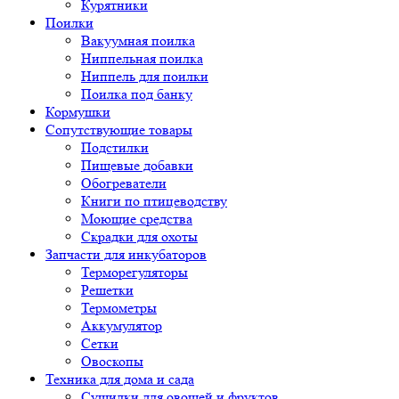
Курятники
Поилки
Вакуумная поилка
Ниппельная поилка
Ниппель для поилки
Поилка под банку
Кормушки
Сопутствующие товары
Подстилки
Пищевые добавки
Обогреватели
Книги по птицеводству
Моющие средства
Скрадки для охоты
Запчасти для инкубаторов
Терморегуляторы
Решетки
Термометры
Аккумулятор
Сетки
Овоскопы
Техника для дома и сада
Сушилки для овощей и фруктов