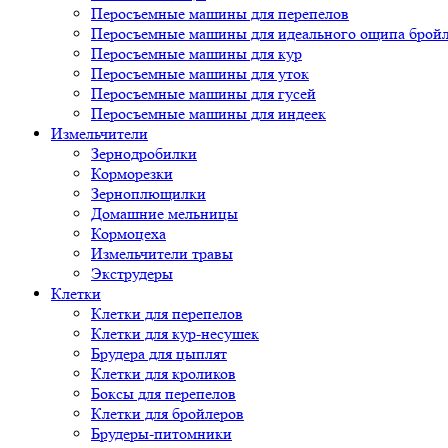
Перосъемные машины для перепелов
Перосъемные машины для идеального ощипа брой
Перосъемные машины для кур
Перосъемные машины для уток
Перосъемные машины для гусей
Перосъемные машины для индеек
Измельчители
Зернодробилки
Корморезки
Зерноплющилки
Домашние мельницы
Кормоцеха
Измельчители травы
Экструдеры
Клетки
Клетки для перепелов
Клетки для кур-несушек
Брудера для цыплят
Клетки для кроликов
Боксы для перепелов
Клетки для бройлеров
Брудеры-питомники