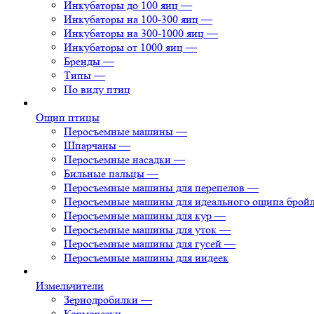
Инкубаторы до 100 яиц
—
Инкубаторы на 100-300 яиц
—
Инкубаторы на 300-1000 яиц
—
Инкубаторы от 1000 яиц
—
Бренды
—
Типы
—
По виду птиц
Ощип птицы
Перосъемные машины
—
Шпарчаны
—
Перосъемные насадки
—
Бильные пальцы
—
Перосъемные машины для перепелов
—
Перосъемные машины для идеального ощипа брой
Перосъемные машины для кур
—
Перосъемные машины для уток
—
Перосъемные машины для гусей
—
Перосъемные машины для индеек
Измельчители
Зернодробилки
—
Корморезки
—