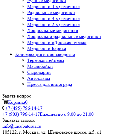
Ручные медогонки
Медогонки 4-х рамочные
Радиальные медогонки
Медогонки 3-х рамочные
Медогонки 2-х рамочные
Хордиальные медогонки
Хордиально-радиальные медогонки
Медогонки «Донская пчела»
Медогонки Барика
Консервация и производство
Термоконтейнеры
Маслобойки
Сыроварни
Автоклавы
Пресса для винограда
Задать вопрос
Корзина
0
+7 (495) 796-14-17
+7 (903) 796-14-17
Ежедневно с 9:00 до 21:00
Заказать звонок
info@incubatorus.ru
105122, г. Москва, ул. Щёлковское шоссе, д.5, с1