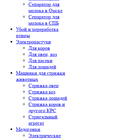
Сепаратор для
молока в Омске
Сепаратор для
молока в СПБ
Убой и переработка
птицы
Электропастухи
Для коров
Для овец, коз
Для пасеки
Для лошадей
Машинки для стрижки
животных
Стрижка овец
Стрижка коз
Стрижка лошадей
Стрижка коров и
другого КРС
Стригальный
агрегат
Медогонки
Электрические