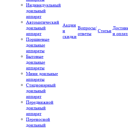
Индивидуальный
доильный
аппарат
Автоматический
Акции
доильный
Вопросы/
Достав
и
Статьи
аппарат
ответы
и оплат
скидки
Поршневые
доильные
аппараты
Бытовые
доильные
аппараты
Мини доильные
аппараты
Стационарный
доильный
аппарат
Передвижной
доильный
аппарат
Переносной
доильный