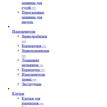
машины для
гусей
—
Перосъемные
машины для
индеек
Измельчители
Зернодробилки
—
Корморезки
—
Зерноплющилки
—
Домашние
мельницы
—
Кормоцеха
—
Измельчители
травы
—
Экструдеры
Клетки
Клетки для
перепелов
—