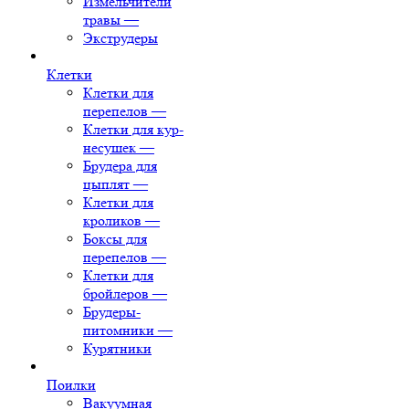
Измельчители
травы
—
Экструдеры
Клетки
Клетки для
перепелов
—
Клетки для кур-
несушек
—
Брудера для
цыплят
—
Клетки для
кроликов
—
Боксы для
перепелов
—
Клетки для
бройлеров
—
Брудеры-
питомники
—
Курятники
Поилки
Вакуумная