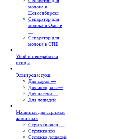
Сепаратор для
молока в
Новосибирске
—
Сепаратор для
молока в Омске
—
Сепаратор для
молока в СПБ
Убой и переработка
птицы
Электропастухи
Для коров
—
Для овец, коз
—
Для пасеки
—
Для лошадей
Машинки для стрижки
животных
Стрижка овец
—
Стрижка коз
—
Стрижка лошадей