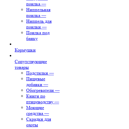
поилка
—
Ниппельная
поилка
—
Ниппель для
поилки
—
Поилка под
банку
Кормушки
Сопутствующие
товары
Подстилки
—
Пищевые
добавки
—
Обогреватели
—
Книги по
птицеводству
—
Моющие
средства
—
Скрадки для
охоты