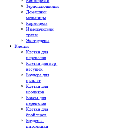
Корморезки
Зерноплющилки
Домашние
мельницы
Кормоцеха
Измельчители
травы
Экструдеры
Клетки
Клетки для
перепелов
Клетки для кур-
несушек
Брудера для
цыплят
Клетки для
кроликов
Боксы для
перепелов
Клетки для
бройлеров
Брудеры-
питомники