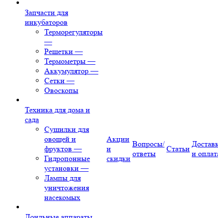
Запчасти для
инкубаторов
Терморегуляторы
—
Решетки
—
Термометры
—
Аккумулятор
—
Сетки
—
Овоскопы
Техника для дома и
сада
Сушилки для
овощей и
Акции
Вопросы/
Достав
фруктов
—
и
Статьи
ответы
и оплат
Гидропонные
скидки
установки
—
Лампы для
уничтожения
насекомых
Доильные аппараты