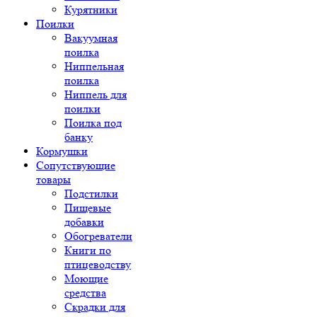
Курятники
Поилки
Вакуумная
поилка
Ниппельная
поилка
Ниппель для
поилки
Поилка под
банку
Кормушки
Сопутствующие
товары
Подстилки
Пищевые
добавки
Обогреватели
Книги по
птицеводству
Моющие
средства
Скрадки для