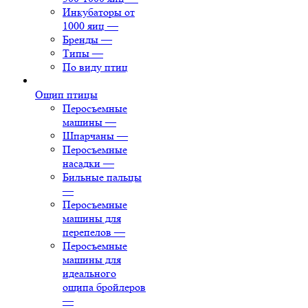
Инкубаторы от
1000 яиц
—
Бренды
—
Типы
—
По виду птиц
Ощип птицы
Перосъемные
машины
—
Шпарчаны
—
Перосъемные
насадки
—
Бильные пальцы
—
Перосъемные
машины для
перепелов
—
Перосъемные
машины для
идеального
ощипа бройлеров
—