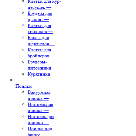
Клетки для кур-
несушек
—
Брудера для
цыплят
—
Клетки для
кроликов
—
Боксы для
перепелов
—
Клетки для
бройлеров
—
Брудеры-
питомники
—
Курятники
Поилки
Вакуумная
поилка
—
Ниппельная
поилка
—
Ниппель для
поилки
—
Поилка под
банку