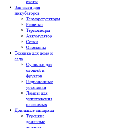
охоты
Запчасти для
инкубаторов
Терморегуляторы
Решетки
Термометры
Аккумулятор
Сетки
Овоскопы
Техника для дома и
сада
Сушилки для
овощей и
фруктов
Гидропонные
установки
Лампы для
уничтожения
насекомых
Доильные аппараты
Турецкие
доильные
аппараты