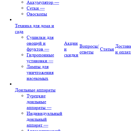
Аккумулятор
—
Сетки
—
Овоскопы
Техника для дома и
сада
Сушилки для
овощей и
Акции
Вопросы/
Достав
фруктов
—
и
Статьи
ответы
и оплат
Гидропонные
скидки
установки
—
Лампы для
уничтожения
насекомых
Доильные аппараты
Турецкие
доильные
аппараты
—
Индивидуальный
доильный
аппарат
—
Автоматический