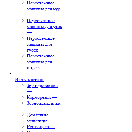
Перосъемные
машины для кур
—
Перосъемные
машины для уток
—
Перосъемные
машины для
гусей
—
Перосъемные
машины для
индеек
Измельчители
Зернодробилки
—
Корморезки
—
Зерноплющилки
—
Домашние
мельницы
—
Кормоцеха
—