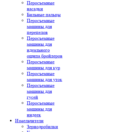
Перосъемные
насадки
Бильные пальцы
Перосъемные
машины для
перепелов
Перосъемные
машины для
идеального
ощипа бройлеров
Перосъемные
машины для кур
Перосъемные
машины для уток
Перосъемные
машины для
гусей
Перосъемные
машины для
индеек
Измельчители
Зернодробилки