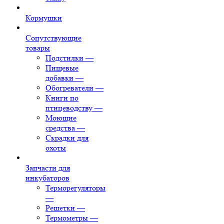
Кормушки
Сопутствующие
товары
Подстилки
—
Пищевые
добавки
—
Обогреватели
—
Книги по
птицеводству
—
Моющие
средства
—
Скрадки для
охоты
Запчасти для
инкубаторов
Терморегуляторы
—
Решетки
—
Термометры
—