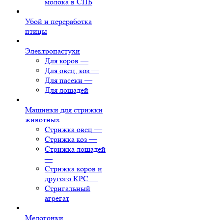
молока в СПБ
Убой и переработка
птицы
Электропастухи
Для коров
—
Для овец, коз
—
Для пасеки
—
Для лошадей
Машинки для стрижки
животных
Стрижка овец
—
Стрижка коз
—
Стрижка лошадей
—
Стрижка коров и
другого КРС
—
Стригальный
агрегат
Медогонки