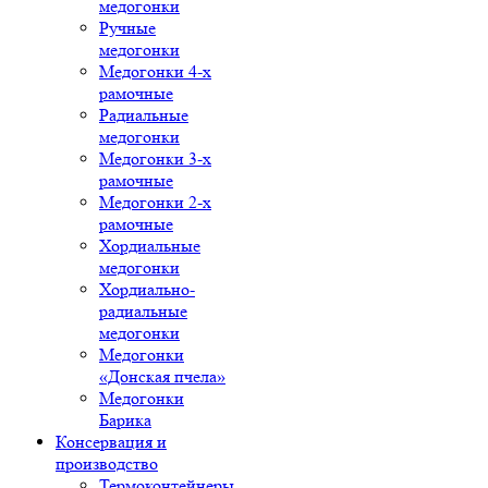
медогонки
Ручные
медогонки
Медогонки 4-х
рамочные
Радиальные
медогонки
Медогонки 3-х
рамочные
Медогонки 2-х
рамочные
Хордиальные
медогонки
Хордиально-
радиальные
медогонки
Медогонки
«Донская пчела»
Медогонки
Барика
Консервация и
производство
Термоконтейнеры