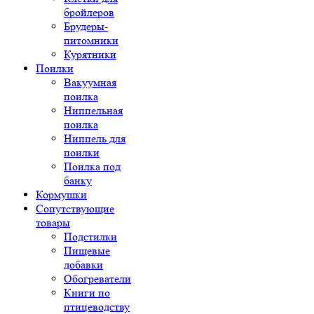
бройлеров
Брудеры-
питомники
Курятники
Поилки
Вакуумная
поилка
Ниппельная
поилка
Ниппель для
поилки
Поилка под
банку
Кормушки
Сопутствующие
товары
Подстилки
Пищевые
добавки
Обогреватели
Книги по
птицеводству