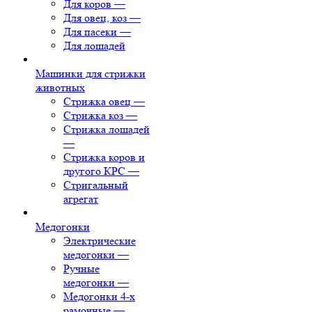
Для коров
—
Для овец, коз
—
Для пасеки
—
Для лошадей
Машинки для стрижки
животных
Стрижка овец
—
Стрижка коз
—
Стрижка лошадей
—
Стрижка коров и
другого КРС
—
Стригальный
агрегат
Медогонки
Электрические
медогонки
—
Ручные
медогонки
—
Медогонки 4-х
рамочные
—