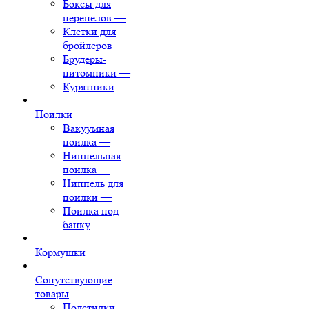
Боксы для
перепелов
—
Клетки для
бройлеров
—
Брудеры-
питомники
—
Курятники
Поилки
Вакуумная
поилка
—
Ниппельная
поилка
—
Ниппель для
поилки
—
Поилка под
банку
Кормушки
Сопутствующие
товары
Подстилки
—