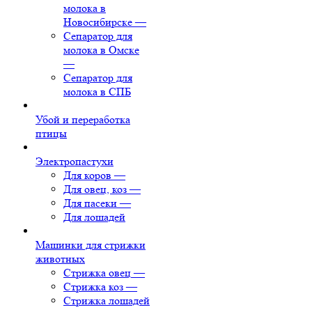
молока в
Новосибирске
—
Сепаратор для
молока в Омске
—
Сепаратор для
молока в СПБ
Убой и переработка
птицы
Электропастухи
Для коров
—
Для овец, коз
—
Для пасеки
—
Для лошадей
Машинки для стрижки
животных
Стрижка овец
—
Стрижка коз
—
Стрижка лошадей