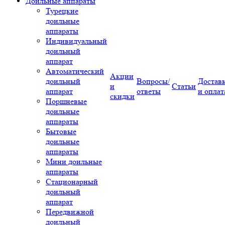
Доильные аппараты
Турецкие
доильные
аппараты
Индивидуальный
доильный
аппарат
Автоматический
Акции
доильный
Вопросы/
Достав
и
Статьи
аппарат
ответы
и оплат
скидки
Поршневые
доильные
аппараты
Бытовые
доильные
аппараты
Мини доильные
аппараты
Стационарный
доильный
аппарат
Передвижной
доильный