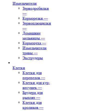
Измельчители
Зернодробилки
—
Корморезки
—
Зерноплющилки
—
Домашние
мельницы
—
Кормоцеха
—
Измельчители
травы
—
Экструдеры
Клетки
Клетки для
перепелов
—
Клетки для кур-
несушек
—
Брудера для
цыплят
—
Клетки для
кроликов
—