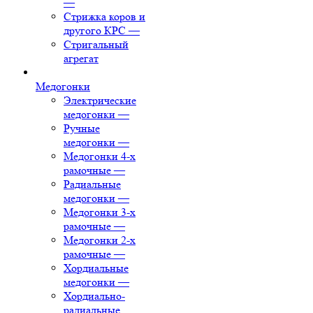
—
Стрижка коров и
другого КРС
—
Стригальный
агрегат
Медогонки
Электрические
медогонки
—
Ручные
медогонки
—
Медогонки 4-х
рамочные
—
Радиальные
медогонки
—
Медогонки 3-х
рамочные
—
Медогонки 2-х
рамочные
—
Хордиальные
медогонки
—
Хордиально-
радиальные