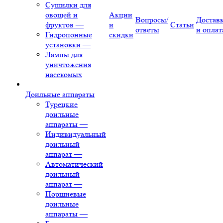
Сушилки для
овощей и
Акции
Вопросы/
Достав
фруктов
—
и
Статьи
ответы
и оплат
Гидропонные
скидки
установки
—
Лампы для
уничтожения
насекомых
Доильные аппараты
Турецкие
доильные
аппараты
—
Индивидуальный
доильный
аппарат
—
Автоматический
доильный
аппарат
—
Поршневые
доильные
аппараты
—