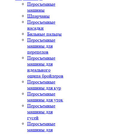
Перосъемные
машины
Шпарчаны
Перосъемные
насадки
Бильные пальцы
Перосъемные
машины для
перепелов
Перосъемные
машины для
идеального
ощипа бройлеров
Перосъемные
машины для кур
Перосъемные
машины для уток
Перосъемные
машины для
гусей
Перосъемные
машины для