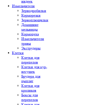
индеек
Измельчители
Зернодробилки
Корморезки
Зерноплющилки
Домашние
мельницы
Кормоцеха
Измельчители
травы
Экструдеры
Клетки
Клетки для
перепелов
Клетки для кур-
несушек
Брудера для
цыплят
Клетки для
кроликов
Боксы для
перепелов
Клетки для