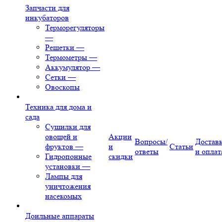
Запчасти для
инкубаторов
Терморегуляторы
—
Решетки
—
Термометры
—
Аккумулятор
—
Сетки
—
Овоскопы
Техника для дома и
сада
Сушилки для
овощей и
Акции
Вопросы/
Достав
фруктов
—
и
Статьи
ответы
и оплат
Гидропонные
скидки
установки
—
Лампы для
уничтожения
насекомых
Доильные аппараты