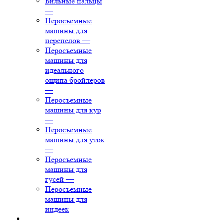
Бильные пальцы
—
Перосъемные
машины для
перепелов
—
Перосъемные
машины для
идеального
ощипа бройлеров
—
Перосъемные
машины для кур
—
Перосъемные
машины для уток
—
Перосъемные
машины для
гусей
—
Перосъемные
машины для
индеек