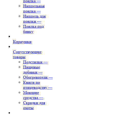
поилка
—
Ниппельная
поилка
—
Ниппель для
поилки
—
Поилка под
банку
Кормушки
Сопутствующие
товары
Подстилки
—
Пищевые
добавки
—
Обогреватели
—
Книги по
птицеводству
—
Моющие
средства
—
Скрадки для
охоты