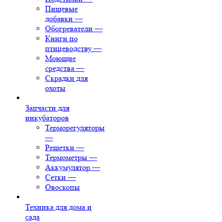
Пищевые
добавки
—
Обогреватели
—
Книги по
птицеводству
—
Моющие
средства
—
Скрадки для
охоты
Запчасти для
инкубаторов
Терморегуляторы
—
Решетки
—
Термометры
—
Аккумулятор
—
Сетки
—
Овоскопы
Техника для дома и
сада