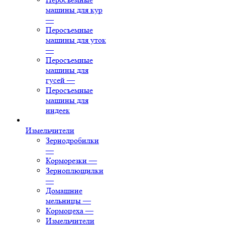
машины для кур
—
Перосъемные
машины для уток
—
Перосъемные
машины для
гусей
—
Перосъемные
машины для
индеек
Измельчители
Зернодробилки
—
Корморезки
—
Зерноплющилки
—
Домашние
мельницы
—
Кормоцеха
—
Измельчители