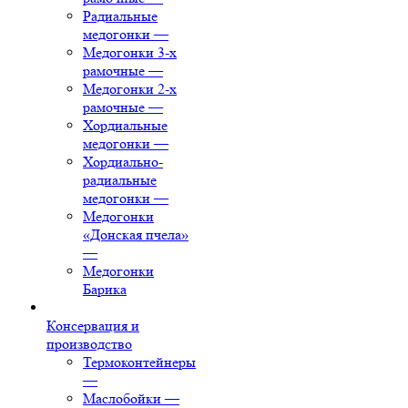
Радиальные
медогонки
—
Медогонки 3-х
рамочные
—
Медогонки 2-х
рамочные
—
Хордиальные
медогонки
—
Хордиально-
радиальные
медогонки
—
Медогонки
«Донская пчела»
—
Медогонки
Барика
Консервация и
производство
Термоконтейнеры
—
Маслобойки
—