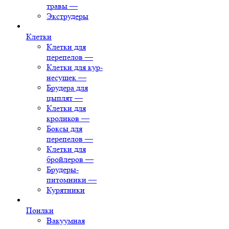
травы
—
Экструдеры
Клетки
Клетки для
перепелов
—
Клетки для кур-
несушек
—
Брудера для
цыплят
—
Клетки для
кроликов
—
Боксы для
перепелов
—
Клетки для
бройлеров
—
Брудеры-
питомники
—
Курятники
Поилки
Вакуумная