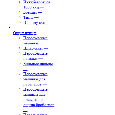
Инкубаторы от
1000 яиц
—
Бренды
—
Типы
—
По виду птиц
Ощип птицы
Перосъемные
машины
—
Шпарчаны
—
Перосъемные
насадки
—
Бильные пальцы
—
Перосъемные
машины для
перепелов
—
Перосъемные
машины для
идеального
ощипа бройлеров
—
Перосъемные