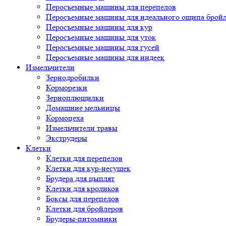
Перосъемные машины для перепелов
Перосъемные машины для идеального ощипа брой
Перосъемные машины для кур
Перосъемные машины для уток
Перосъемные машины для гусей
Перосъемные машины для индеек
Измельчители
Зернодробилки
Корморезки
Зерноплющилки
Домашние мельницы
Кормоцеха
Измельчители травы
Экструдеры
Клетки
Клетки для перепелов
Клетки для кур-несушек
Брудера для цыплят
Клетки для кроликов
Боксы для перепелов
Клетки для бройлеров
Брудеры-питомники