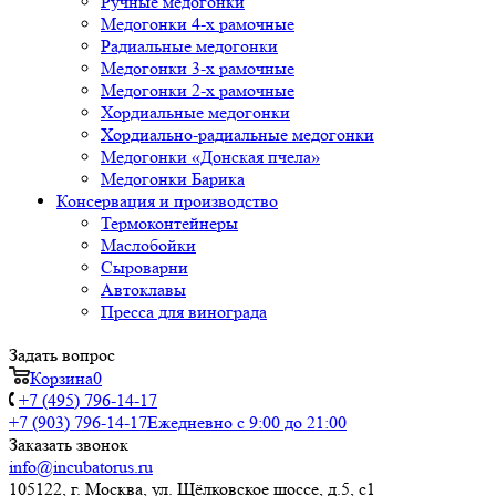
Ручные медогонки
Медогонки 4-х рамочные
Радиальные медогонки
Медогонки 3-х рамочные
Медогонки 2-х рамочные
Хордиальные медогонки
Хордиально-радиальные медогонки
Медогонки «Донская пчела»
Медогонки Барика
Консервация и производство
Термоконтейнеры
Маслобойки
Сыроварни
Автоклавы
Пресса для винограда
Задать вопрос
Корзина
0
+7 (495) 796-14-17
+7 (903) 796-14-17
Ежедневно с 9:00 до 21:00
Заказать звонок
info@incubatorus.ru
105122, г. Москва, ул. Щёлковское шоссе, д.5, с1