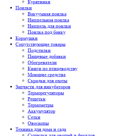
Курятники
Поилки
Вакуумная поилка
Ниппельная поилка
Ниппель для поилки
Поилка под банку
Кормушки
Сопутствующие товары
Подстилки
Пищевые добавки
Обогреватели
Книги по птицеводству
Моющие средства
Скрадки для охоты
Запчасти для инкубаторов
Терморегуляторы
Решетки
Термометры
Аккумулятор
Сетки
Овоскопы
Техника для дома и сада
Сушилки для овощей и фруктов