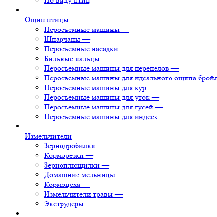
По виду птиц
Ощип птицы
Перосъемные машины
—
Шпарчаны
—
Перосъемные насадки
—
Бильные пальцы
—
Перосъемные машины для перепелов
—
Перосъемные машины для идеального ощипа брой
Перосъемные машины для кур
—
Перосъемные машины для уток
—
Перосъемные машины для гусей
—
Перосъемные машины для индеек
Измельчители
Зернодробилки
—
Корморезки
—
Зерноплющилки
—
Домашние мельницы
—
Кормоцеха
—
Измельчители травы
—
Экструдеры