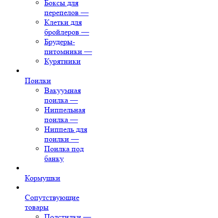
Боксы для
перепелов
—
Клетки для
бройлеров
—
Брудеры-
питомники
—
Курятники
Поилки
Вакуумная
поилка
—
Ниппельная
поилка
—
Ниппель для
поилки
—
Поилка под
банку
Кормушки
Сопутствующие
товары
Подстилки
—