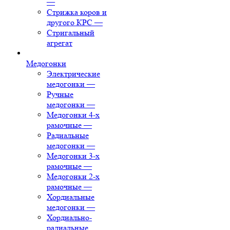
—
Стрижка коров и
другого КРС
—
Стригальный
агрегат
Медогонки
Электрические
медогонки
—
Ручные
медогонки
—
Медогонки 4-х
рамочные
—
Радиальные
медогонки
—
Медогонки 3-х
рамочные
—
Медогонки 2-х
рамочные
—
Хордиальные
медогонки
—
Хордиально-
радиальные