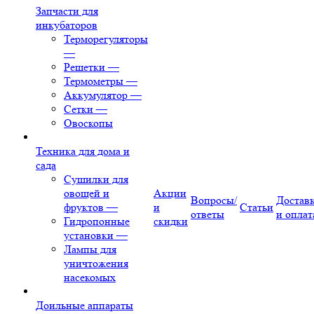
Запчасти для
инкубаторов
Терморегуляторы
—
Решетки
—
Термометры
—
Аккумулятор
—
Сетки
—
Овоскопы
Техника для дома и
сада
Сушилки для
овощей и
Акции
Вопросы/
Достав
фруктов
—
и
Статьи
ответы
и оплат
Гидропонные
скидки
установки
—
Лампы для
уничтожения
насекомых
Доильные аппараты