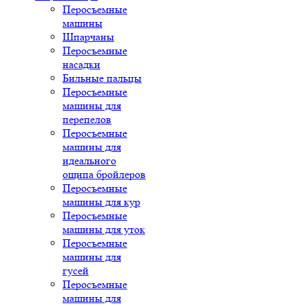
Перосъемные
машины
Шпарчаны
Перосъемные
насадки
Бильные пальцы
Перосъемные
машины для
перепелов
Перосъемные
машины для
идеального
ощипа бройлеров
Перосъемные
машины для кур
Перосъемные
машины для уток
Перосъемные
машины для
гусей
Перосъемные
машины для