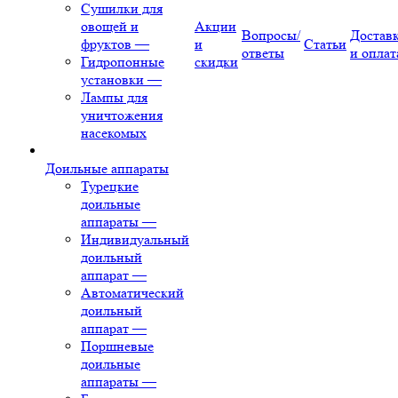
Сушилки для
овощей и
Акции
Вопросы/
Достав
фруктов
—
и
Статьи
ответы
и оплат
Гидропонные
скидки
установки
—
Лампы для
уничтожения
насекомых
Доильные аппараты
Турецкие
доильные
аппараты
—
Индивидуальный
доильный
аппарат
—
Автоматический
доильный
аппарат
—
Поршневые
доильные
аппараты
—