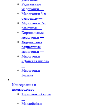
Радиальные
медогонки
—
Медогонки 3-х
рамочные
—
Медогонки 2-х
рамочные
—
Хордиальные
медогонки
—
Хордиально-
радиальные
медогонки
—
Медогонки
«Донская пчела»
—
Медогонки
Барика
Консервация и
производство
Термоконтейнеры
—
Маслобойки
—