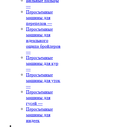
Бильные пальцы
—
Перосъемные
машины для
перепелов
—
Перосъемные
машины для
идеального
ощипа бройлеров
—
Перосъемные
машины для кур
—
Перосъемные
машины для уток
—
Перосъемные
машины для
гусей
—
Перосъемные
машины для
индеек