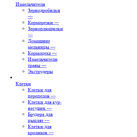
Измельчители
Зернодробилки
—
Корморезки
—
Зерноплющилки
—
Домашние
мельницы
—
Кормоцеха
—
Измельчители
травы
—
Экструдеры
Клетки
Клетки для
перепелов
—
Клетки для кур-
несушек
—
Брудера для
цыплят
—
Клетки для
кроликов
—