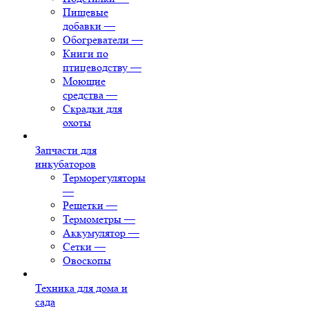
Пищевые
добавки
—
Обогреватели
—
Книги по
птицеводству
—
Моющие
средства
—
Скрадки для
охоты
Запчасти для
инкубаторов
Терморегуляторы
—
Решетки
—
Термометры
—
Аккумулятор
—
Сетки
—
Овоскопы
Техника для дома и
сада