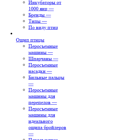
Инкубаторы от
1000 яиц
—
Бренды
—
Типы
—
По виду птиц
Ощип птицы
Перосъемные
машины
—
Шпарчаны
—
Перосъемные
насадки
—
Бильные пальцы
—
Перосъемные
машины для
перепелов
—
Перосъемные
машины для
идеального
ощипа бройлеров
—
Перосъемные