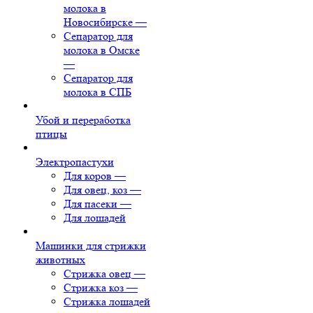
молока в
Новосибирске
—
Сепаратор для
молока в Омске
—
Сепаратор для
молока в СПБ
Убой и переработка
птицы
Электропастухи
Для коров
—
Для овец, коз
—
Для пасеки
—
Для лошадей
Машинки для стрижки
животных
Стрижка овец
—
Стрижка коз
—
Стрижка лошадей