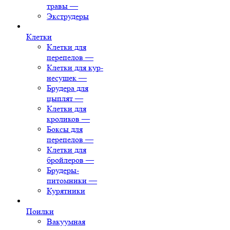
травы
—
Экструдеры
Клетки
Клетки для
перепелов
—
Клетки для кур-
несушек
—
Брудера для
цыплят
—
Клетки для
кроликов
—
Боксы для
перепелов
—
Клетки для
бройлеров
—
Брудеры-
питомники
—
Курятники
Поилки
Вакуумная