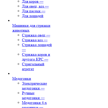
Для коров
—
Для овец, коз
—
Для пасеки
—
Для лошадей
Машинки для стрижки
животных
Стрижка овец
—
Стрижка коз
—
Стрижка лошадей
—
Стрижка коров и
другого КРС
—
Стригальный
агрегат
Медогонки
Электрические
медогонки
—
Ручные
медогонки
—
Медогонки 4-х
рамочные
—