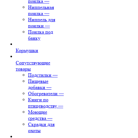
поилка
—
Ниппельная
поилка
—
Ниппель для
поилки
—
Поилка под
банку
Кормушки
Сопутствующие
товары
Подстилки
—
Пищевые
добавки
—
Обогреватели
—
Книги по
птицеводству
—
Моющие
средства
—
Скрадки для
охоты