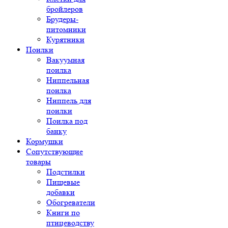
бройлеров
Брудеры-
питомники
Курятники
Поилки
Вакуумная
поилка
Ниппельная
поилка
Ниппель для
поилки
Поилка под
банку
Кормушки
Сопутствующие
товары
Подстилки
Пищевые
добавки
Обогреватели
Книги по
птицеводству