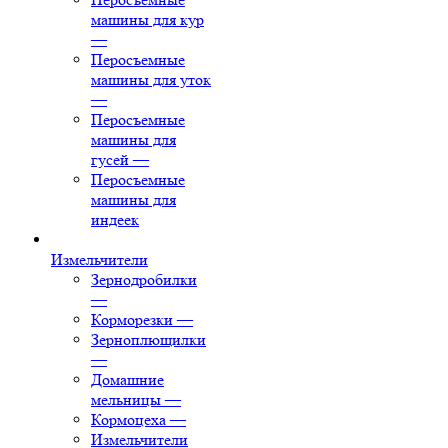
машины для кур
—
Перосъемные
машины для уток
—
Перосъемные
машины для
гусей
—
Перосъемные
машины для
индеек
Измельчители
Зернодробилки
—
Корморезки
—
Зерноплющилки
—
Домашние
мельницы
—
Кормоцеха
—
Измельчители