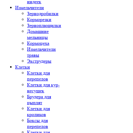
индеек
Измельчители
Зернодробилки
Корморезки
Зерноплющилки
Домашние
мельницы
Кормоцеха
Измельчители
травы
Экструдеры
Клетки
Клетки для
перепелов
Клетки для кур-
несушек
Брудера для
цыплят
Клетки для
кроликов
Боксы для
перепелов
Клетки для