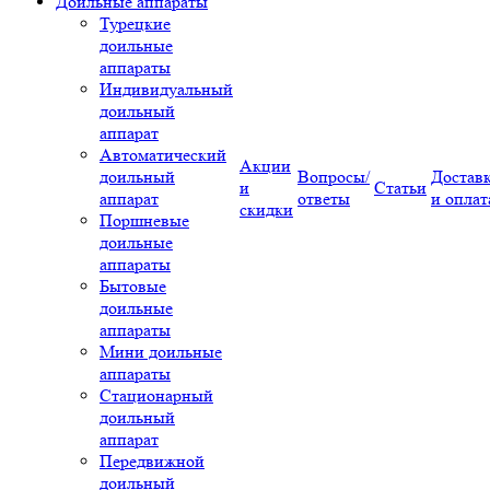
Доильные аппараты
Турецкие
доильные
аппараты
Индивидуальный
доильный
аппарат
Автоматический
Акции
доильный
Вопросы/
Достав
и
Статьи
аппарат
ответы
и оплат
скидки
Поршневые
доильные
аппараты
Бытовые
доильные
аппараты
Мини доильные
аппараты
Стационарный
доильный
аппарат
Передвижной
доильный