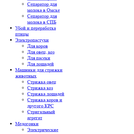
Сепаратор для
молока в Омске
Сепаратор для
молока в СПБ
Убой и переработка
птицы
Электропастухи
Для коров
Для овец, коз
Для пасеки
Для лошадей
Машинки для стрижки
животных
Стрижка овец
Стрижка коз
Стрижка лошадей
Стрижка коров и
другого КРС
Стригальный
агрегат
Медогонки
Электрические