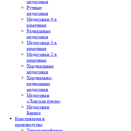
медогонки
Ручные
медогонки
Медогонки 4-х
рамочные
Радиальные
медогонки
Медогонки 3-х
рамочные
Медогонки 2-х
рамочные
Хордиальные
медогонки
Хордиально-
радиальные
медогонки
Медогонки
«Донская пчела»
Медогонки
Барика
Консервация и
производство
Термоконтейнеры