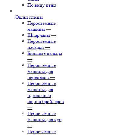
По виду птиц
Ощип птицы
Перосъемные
машины
—
Шпарчаны
—
Перосъемные
насадки
—
Бильные пальцы
—
Перосъемные
машины для
перепелов
—
Перосъемные
машины для
идеального
ощипа бройлеров
—
Перосъемные
машины для кур
—
Перосъемные