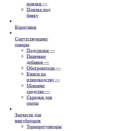
поилки
—
Поилка под
банку
Кормушки
Сопутствующие
товары
Подстилки
—
Пищевые
добавки
—
Обогреватели
—
Книги по
птицеводству
—
Моющие
средства
—
Скрадки для
охоты
Запчасти для
инкубаторов
Терморегуляторы