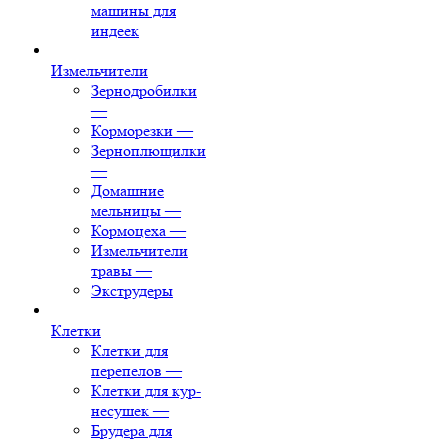
машины для
индеек
Измельчители
Зернодробилки
—
Корморезки
—
Зерноплющилки
—
Домашние
мельницы
—
Кормоцеха
—
Измельчители
травы
—
Экструдеры
Клетки
Клетки для
перепелов
—
Клетки для кур-
несушек
—
Брудера для