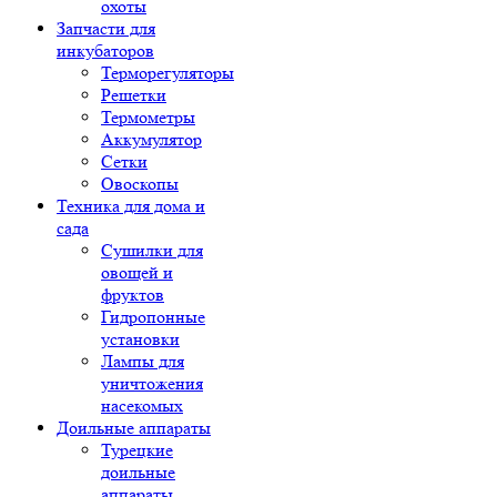
охоты
Запчасти для
инкубаторов
Терморегуляторы
Решетки
Термометры
Аккумулятор
Сетки
Овоскопы
Техника для дома и
сада
Сушилки для
овощей и
фруктов
Гидропонные
установки
Лампы для
уничтожения
насекомых
Доильные аппараты
Турецкие
доильные
аппараты