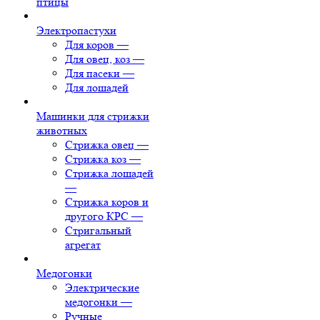
птицы
Электропастухи
Для коров
—
Для овец, коз
—
Для пасеки
—
Для лошадей
Машинки для стрижки
животных
Стрижка овец
—
Стрижка коз
—
Стрижка лошадей
—
Стрижка коров и
другого КРС
—
Стригальный
агрегат
Медогонки
Электрические
медогонки
—
Ручные