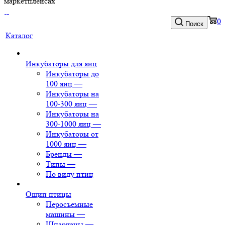
маркетплейсах
0
Поиск
Каталог
Инкубаторы для яиц
Инкубаторы до
100 яиц
—
Инкубаторы на
100-300 яиц
—
Инкубаторы на
300-1000 яиц
—
Инкубаторы от
1000 яиц
—
Бренды
—
Типы
—
По виду птиц
Ощип птицы
Перосъемные
машины
—
Шпарчаны
—