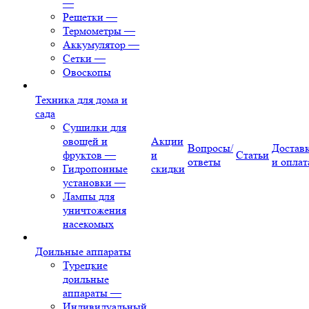
—
Решетки
—
Термометры
—
Аккумулятор
—
Сетки
—
Овоскопы
Техника для дома и
сада
Сушилки для
овощей и
Акции
Вопросы/
Достав
фруктов
—
и
Статьи
ответы
и оплат
Гидропонные
скидки
установки
—
Лампы для
уничтожения
насекомых
Доильные аппараты
Турецкие
доильные
аппараты
—
Индивидуальный