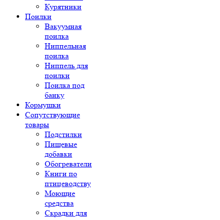
Курятники
Поилки
Вакуумная
поилка
Ниппельная
поилка
Ниппель для
поилки
Поилка под
банку
Кормушки
Сопутствующие
товары
Подстилки
Пищевые
добавки
Обогреватели
Книги по
птицеводству
Моющие
средства
Скрадки для