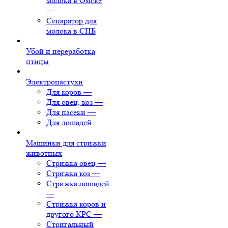
молока в Омске
—
Сепаратор для
молока в СПБ
Убой и переработка
птицы
Электропастухи
Для коров
—
Для овец, коз
—
Для пасеки
—
Для лошадей
Машинки для стрижки
животных
Стрижка овец
—
Стрижка коз
—
Стрижка лошадей
—
Стрижка коров и
другого КРС
—
Стригальный