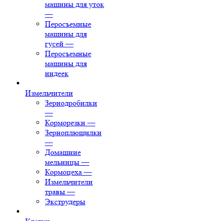
машины для уток
—
Перосъемные
машины для
гусей
—
Перосъемные
машины для
индеек
Измельчители
Зернодробилки
—
Корморезки
—
Зерноплющилки
—
Домашние
мельницы
—
Кормоцеха
—
Измельчители
травы
—
Экструдеры