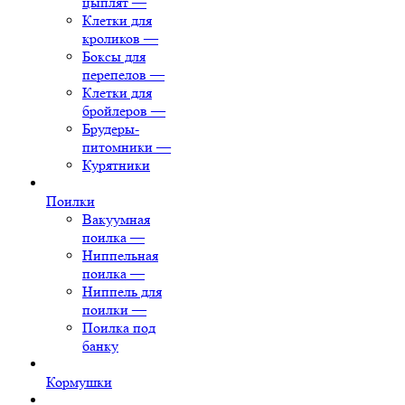
цыплят
—
Клетки для
кроликов
—
Боксы для
перепелов
—
Клетки для
бройлеров
—
Брудеры-
питомники
—
Курятники
Поилки
Вакуумная
поилка
—
Ниппельная
поилка
—
Ниппель для
поилки
—
Поилка под
банку
Кормушки