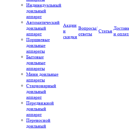
Индивидуальный
доильный
аппарат
Автоматический
Акции
доильный
Вопросы/
Достав
и
Статьи
аппарат
ответы
и оплат
скидки
Поршневые
доильные
аппараты
Бытовые
доильные
аппараты
Мини доильные
аппараты
Стационарный
доильный
аппарат
Передвижной
доильный
аппарат
Переносной
доильный