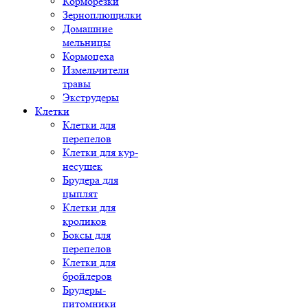
Корморезки
Зерноплющилки
Домашние
мельницы
Кормоцеха
Измельчители
травы
Экструдеры
Клетки
Клетки для
перепелов
Клетки для кур-
несушек
Брудера для
цыплят
Клетки для
кроликов
Боксы для
перепелов
Клетки для
бройлеров
Брудеры-
питомники