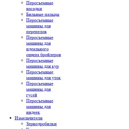
Перосъемные
насадки
Бильные пальцы
Перосъемные
машины для
перепелов
Перосъемные
машины для
идеального
ощипа бройлеров
Перосъемные
машины для кур
Перосъемные
машины для уток
Перосъемные
машины для
гусей
Перосъемные
машины для
индеек
Измельчители
Зернодробилки