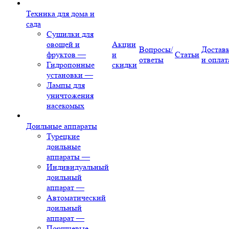
Техника для дома и
сада
Сушилки для
овощей и
Акции
Вопросы/
Достав
фруктов
—
и
Статьи
ответы
и оплат
Гидропонные
скидки
установки
—
Лампы для
уничтожения
насекомых
Доильные аппараты
Турецкие
доильные
аппараты
—
Индивидуальный
доильный
аппарат
—
Автоматический
доильный
аппарат
—
Поршневые