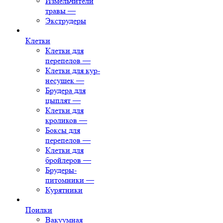
Измельчители
травы
—
Экструдеры
Клетки
Клетки для
перепелов
—
Клетки для кур-
несушек
—
Брудера для
цыплят
—
Клетки для
кроликов
—
Боксы для
перепелов
—
Клетки для
бройлеров
—
Брудеры-
питомники
—
Курятники
Поилки
Вакуумная