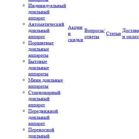
Индивидуальный
доильный
аппарат
Автоматический
Акции
доильный
Вопросы/
Достав
и
Статьи
аппарат
ответы
и оплат
скидки
Поршневые
доильные
аппараты
Бытовые
доильные
аппараты
Мини доильные
аппараты
Стационарный
доильный
аппарат
Передвижной
доильный
аппарат
Переносной
доильный