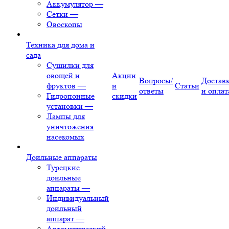
Аккумулятор
—
Сетки
—
Овоскопы
Техника для дома и
сада
Сушилки для
овощей и
Акции
Вопросы/
Достав
фруктов
—
и
Статьи
ответы
и оплат
Гидропонные
скидки
установки
—
Лампы для
уничтожения
насекомых
Доильные аппараты
Турецкие
доильные
аппараты
—
Индивидуальный
доильный
аппарат
—
Автоматический