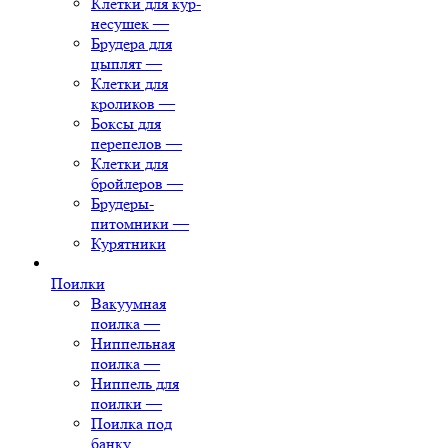
Клетки для кур-
несушек
—
Брудера для
цыплят
—
Клетки для
кроликов
—
Боксы для
перепелов
—
Клетки для
бройлеров
—
Брудеры-
питомники
—
Курятники
Поилки
Вакуумная
поилка
—
Ниппельная
поилка
—
Ниппель для
поилки
—
Поилка под
банку