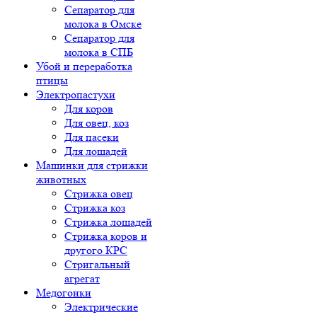
Сепаратор для
молока в Омске
Сепаратор для
молока в СПБ
Убой и переработка
птицы
Электропастухи
Для коров
Для овец, коз
Для пасеки
Для лошадей
Машинки для стрижки
животных
Стрижка овец
Стрижка коз
Стрижка лошадей
Стрижка коров и
другого КРС
Стригальный
агрегат
Медогонки
Электрические