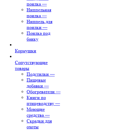
поилка
—
Ниппельная
поилка
—
Ниппель для
поилки
—
Поилка под
банку
Кормушки
Сопутствующие
товары
Подстилки
—
Пищевые
добавки
—
Обогреватели
—
Книги по
птицеводству
—
Моющие
средства
—
Скрадки для
охоты