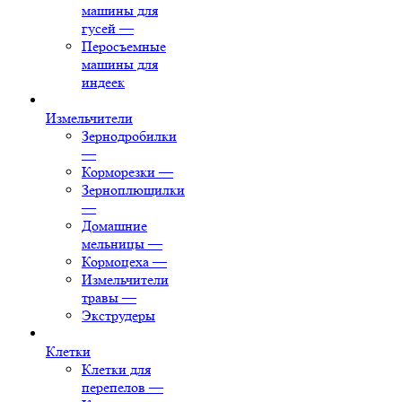
машины для
гусей
—
Перосъемные
машины для
индеек
Измельчители
Зернодробилки
—
Корморезки
—
Зерноплющилки
—
Домашние
мельницы
—
Кормоцеха
—
Измельчители
травы
—
Экструдеры
Клетки
Клетки для
перепелов
—