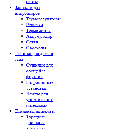
охоты
Запчасти для
инкубаторов
Терморегуляторы
Решетки
Термометры
Аккумулятор
Сетки
Овоскопы
Техника для дома и
сада
Сушилки для
овощей и
фруктов
Гидропонные
установки
Лампы для
уничтожения
насекомых
Доильные аппараты
Турецкие
доильные
аппараты