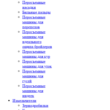
Перосъемные
насадки
Бильные пальцы
Перосъемные
машины для
перепелов
Перосъемные
машины для
идеального
ощипа бройлеров
Перосъемные
машины для кур
Перосъемные
машины для уток
Перосъемные
машины для
гусей
Перосъемные
машины для
индеек
Измельчители
Зернодробилки