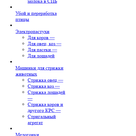
молока в СПБ
Убой и переработка
птицы
Электропастухи
Для коров
—
Для овец, коз
—
Для пасеки
—
Для лошадей
Машинки для стрижки
животных
Стрижка овец
—
Стрижка коз
—
Стрижка лошадей
—
Стрижка коров и
другого КРС
—
Стригальный
агрегат
Медогонки