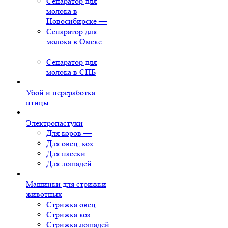
Сепаратор для
молока в
Новосибирске
—
Сепаратор для
молока в Омске
—
Сепаратор для
молока в СПБ
Убой и переработка
птицы
Электропастухи
Для коров
—
Для овец, коз
—
Для пасеки
—
Для лошадей
Машинки для стрижки
животных
Стрижка овец
—
Стрижка коз
—
Стрижка лошадей