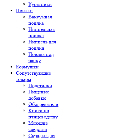
Курятники
Поилки
Вакуумная
поилка
Ниппельная
поилка
Ниппель для
поилки
Поилка под
банку
Кормушки
Сопутствующие
товары
Подстилки
Пищевые
добавки
Обогреватели
Книги по
птицеводству
Моющие
средства
Скрадки для