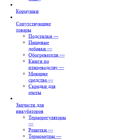
Кормушки
Сопутствующие
товары
Подстилки
—
Пищевые
добавки
—
Обогреватели
—
Книги по
птицеводству
—
Моющие
средства
—
Скрадки для
охоты
Запчасти для
инкубаторов
Терморегуляторы
—
Решетки
—
Термометры
—