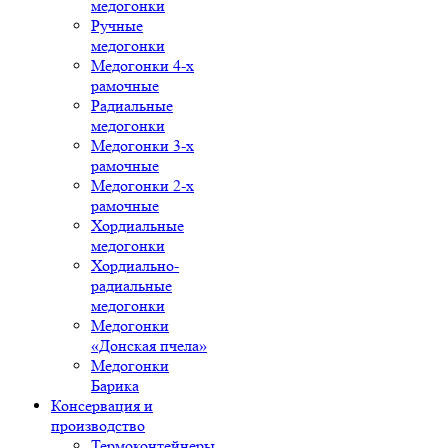
медогонки
Ручные
медогонки
Медогонки 4-х
рамочные
Радиальные
медогонки
Медогонки 3-х
рамочные
Медогонки 2-х
рамочные
Хордиальные
медогонки
Хордиально-
радиальные
медогонки
Медогонки
«Донская пчела»
Медогонки
Барика
Консервация и
производство
Термоконтейнеры