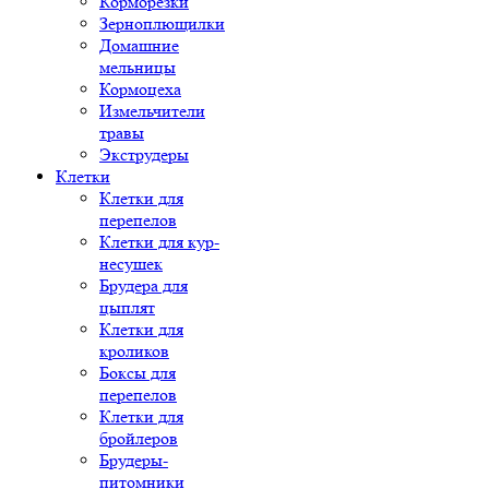
Корморезки
Зерноплющилки
Домашние
мельницы
Кормоцеха
Измельчители
травы
Экструдеры
Клетки
Клетки для
перепелов
Клетки для кур-
несушек
Брудера для
цыплят
Клетки для
кроликов
Боксы для
перепелов
Клетки для
бройлеров
Брудеры-
питомники