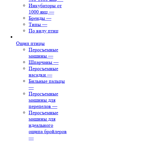
Инкубаторы от
1000 яиц
—
Бренды
—
Типы
—
По виду птиц
Ощип птицы
Перосъемные
машины
—
Шпарчаны
—
Перосъемные
насадки
—
Бильные пальцы
—
Перосъемные
машины для
перепелов
—
Перосъемные
машины для
идеального
ощипа бройлеров
—