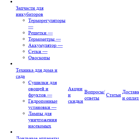
Запчасти для
инкубаторов
Терморегуляторы
—
Решетки
—
Термометры
—
Аккумулятор
—
Сетки
—
Овоскопы
Техника для дома и
сада
Сушилки для
овощей и
Акции
Вопросы/
Достав
фруктов
—
и
Статьи
ответы
и оплат
Гидропонные
скидки
установки
—
Лампы для
уничтожения
насекомых
Доильные аппараты