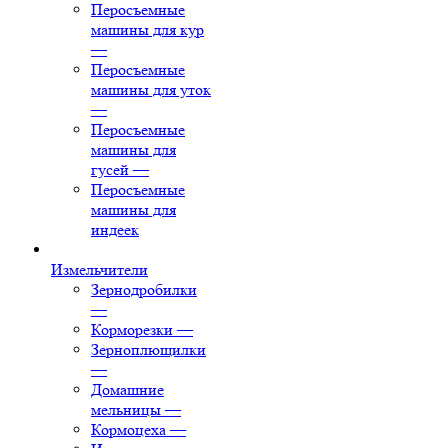
Перосъемные
машины для кур
—
Перосъемные
машины для уток
—
Перосъемные
машины для
гусей
—
Перосъемные
машины для
индеек
Измельчители
Зернодробилки
—
Корморезки
—
Зерноплющилки
—
Домашние
мельницы
—
Кормоцеха
—