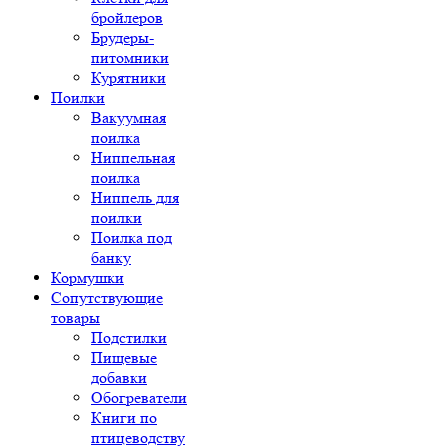
бройлеров
Брудеры-
питомники
Курятники
Поилки
Вакуумная
поилка
Ниппельная
поилка
Ниппель для
поилки
Поилка под
банку
Кормушки
Сопутствующие
товары
Подстилки
Пищевые
добавки
Обогреватели
Книги по
птицеводству