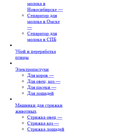
молока в
Новосибирске
—
Сепаратор для
молока в Омске
—
Сепаратор для
молока в СПБ
Убой и переработка
птицы
Электропастухи
Для коров
—
Для овец, коз
—
Для пасеки
—
Для лошадей
Машинки для стрижки
животных
Стрижка овец
—
Стрижка коз
—
Стрижка лошадей