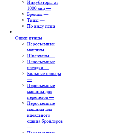
Инкубаторы от
1000 яиц
—
Бренды
—
Типы
—
По виду птиц
Ощип птицы
Перосъемные
машины
—
Шпарчаны
—
Перосъемные
насадки
—
Бильные пальцы
—
Перосъемные
машины для
перепелов
—
Перосъемные
машины для
идеального
ощипа бройлеров
—
Перосъемные