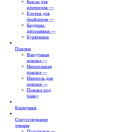
Боксы для
перепелов
—
Клетки для
бройлеров
—
Брудеры-
питомники
—
Курятники
Поилки
Вакуумная
поилка
—
Ниппельная
поилка
—
Ниппель для
поилки
—
Поилка под
банку
Кормушки
Сопутствующие
товары
Подстилки
—