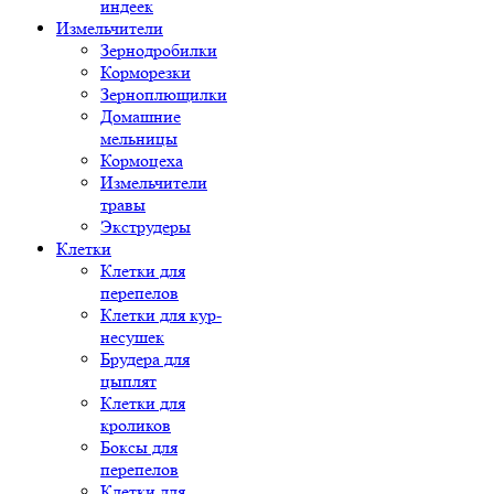
индеек
Измельчители
Зернодробилки
Корморезки
Зерноплющилки
Домашние
мельницы
Кормоцеха
Измельчители
травы
Экструдеры
Клетки
Клетки для
перепелов
Клетки для кур-
несушек
Брудера для
цыплят
Клетки для
кроликов
Боксы для
перепелов
Клетки для