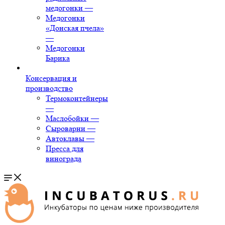
медогонки
—
Медогонки
«Донская пчела»
—
Медогонки
Барика
Консервация и
производство
Термоконтейнеры
—
Маслобойки
—
Сыроварни
—
Автоклавы
—
Пресса для
винограда