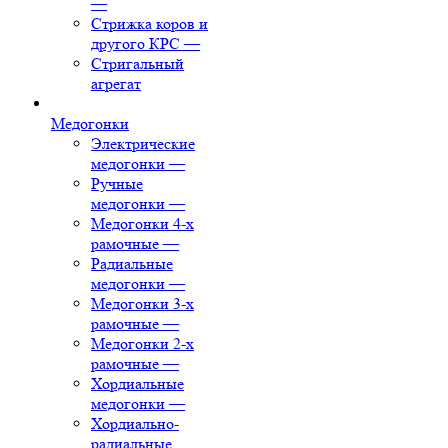
—
Стрижка коров и
другого КРС
—
Стригальный
агрегат
Медогонки
Электрические
медогонки
—
Ручные
медогонки
—
Медогонки 4-х
рамочные
—
Радиальные
медогонки
—
Медогонки 3-х
рамочные
—
Медогонки 2-х
рамочные
—
Хордиальные
медогонки
—
Хордиально-
радиальные