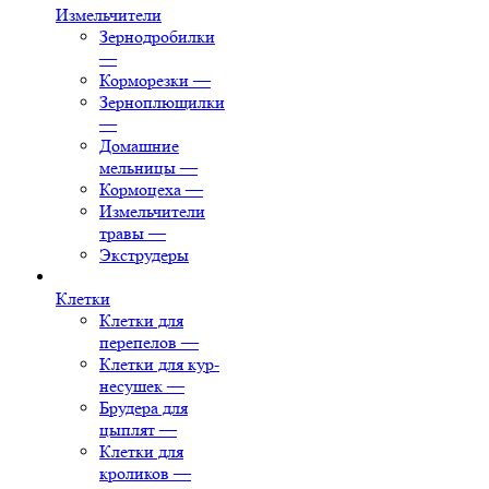
Измельчители
Зернодробилки
—
Корморезки
—
Зерноплющилки
—
Домашние
мельницы
—
Кормоцеха
—
Измельчители
травы
—
Экструдеры
Клетки
Клетки для
перепелов
—
Клетки для кур-
несушек
—
Брудера для
цыплят
—
Клетки для
кроликов
—