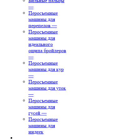
Бильные пальцы
—
Перосъемные
машины для
перепелов
—
Перосъемные
машины для
идеального
ощипа бройлеров
—
Перосъемные
машины для кур
—
Перосъемные
машины для уток
—
Перосъемные
машины для
гусей
—
Перосъемные
машины для
индеек