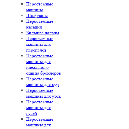
Перосъемные
машины
Шпарчаны
Перосъемные
насадки
Бильные пальцы
Перосъемные
машины для
перепелов
Перосъемные
машины для
идеального
ощипа бройлеров
Перосъемные
машины для кур
Перосъемные
машины для уток
Перосъемные
машины для
гусей
Перосъемные
машины для