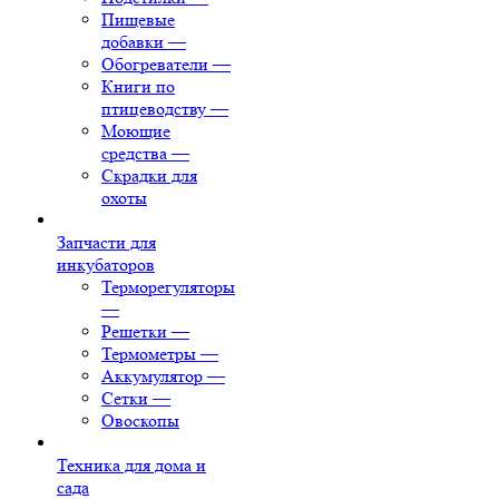
Пищевые
добавки
—
Обогреватели
—
Книги по
птицеводству
—
Моющие
средства
—
Скрадки для
охоты
Запчасти для
инкубаторов
Терморегуляторы
—
Решетки
—
Термометры
—
Аккумулятор
—
Сетки
—
Овоскопы
Техника для дома и
сада