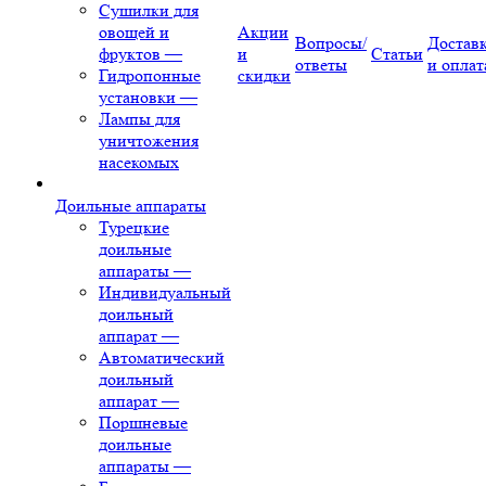
Сушилки для
овощей и
Акции
Вопросы/
Достав
фруктов
—
и
Статьи
ответы
и оплат
Гидропонные
скидки
установки
—
Лампы для
уничтожения
насекомых
Доильные аппараты
Турецкие
доильные
аппараты
—
Индивидуальный
доильный
аппарат
—
Автоматический
доильный
аппарат
—
Поршневые
доильные
аппараты
—