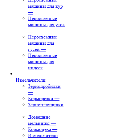
машины для кур
—
Перосъемные
машины для уток
—
Перосъемные
машины для
гусей
—
Перосъемные
машины для
индеек
Измельчители
Зернодробилки
—
Корморезки
—
Зерноплющилки
—
Домашние
мельницы
—
Кормоцеха
—
Измельчители