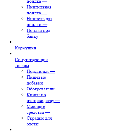
поилка
—
Ниппельная
поилка
—
Ниппель для
поилки
—
Поилка под
банку
Кормушки
Сопутствующие
товары
Подстилки
—
Пищевые
добавки
—
Обогреватели
—
Книги по
птицеводству
—
Моющие
средства
—
Скрадки для
охоты