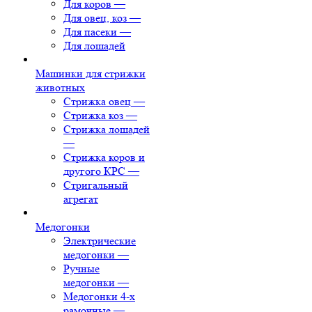
Для коров
—
Для овец, коз
—
Для пасеки
—
Для лошадей
Машинки для стрижки
животных
Стрижка овец
—
Стрижка коз
—
Стрижка лошадей
—
Стрижка коров и
другого КРС
—
Стригальный
агрегат
Медогонки
Электрические
медогонки
—
Ручные
медогонки
—
Медогонки 4-х
рамочные
—