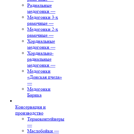
Радиальные
медогонки
—
Медогонки 3-х
рамочные
—
Медогонки 2-х
рамочные
—
Хордиальные
медогонки
—
Хордиально-
радиальные
медогонки
—
Медогонки
«Донская пчела»
—
Медогонки
Барика
Консервация и
производство
Термоконтейнеры
—
Маслобойки
—