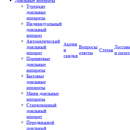
Доильные аппараты
Турецкие
доильные
аппараты
Индивидуальный
доильный
аппарат
Автоматический
Акции
доильный
Вопросы/
Достав
и
Статьи
аппарат
ответы
и оплат
скидки
Поршневые
доильные
аппараты
Бытовые
доильные
аппараты
Мини доильные
аппараты
Стационарный
доильный
аппарат
Передвижной
доильный