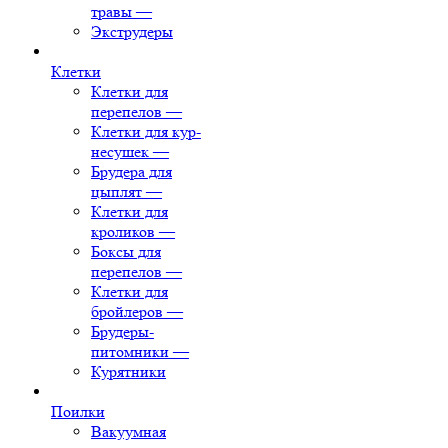
травы
—
Экструдеры
Клетки
Клетки для
перепелов
—
Клетки для кур-
несушек
—
Брудера для
цыплят
—
Клетки для
кроликов
—
Боксы для
перепелов
—
Клетки для
бройлеров
—
Брудеры-
питомники
—
Курятники
Поилки
Вакуумная