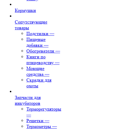
Кормушки
Сопутствующие
товары
Подстилки
—
Пищевые
добавки
—
Обогреватели
—
Книги по
птицеводству
—
Моющие
средства
—
Скрадки для
охоты
Запчасти для
инкубаторов
Терморегуляторы
—
Решетки
—
Термометры
—