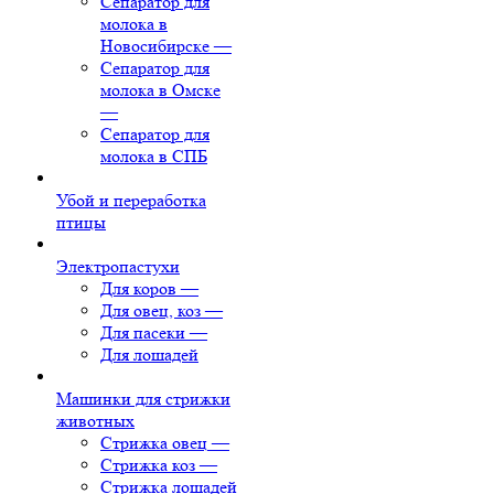
Сепаратор для
молока в
Новосибирске
—
Сепаратор для
молока в Омске
—
Сепаратор для
молока в СПБ
Убой и переработка
птицы
Электропастухи
Для коров
—
Для овец, коз
—
Для пасеки
—
Для лошадей
Машинки для стрижки
животных
Стрижка овец
—
Стрижка коз
—
Стрижка лошадей