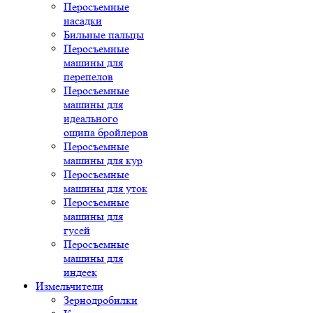
Перосъемные
насадки
Бильные пальцы
Перосъемные
машины для
перепелов
Перосъемные
машины для
идеального
ощипа бройлеров
Перосъемные
машины для кур
Перосъемные
машины для уток
Перосъемные
машины для
гусей
Перосъемные
машины для
индеек
Измельчители
Зернодробилки