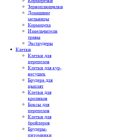
Корморезки
Зерноплющилки
Домашние
мельницы
Кормоцеха
Измельчители
травы
Экструдеры
Клетки
Клетки для
перепелов
Клетки для кур-
несушек
Брудера для
цыплят
Клетки для
кроликов
Боксы для
перепелов
Клетки для
бройлеров
Брудеры-
питомники