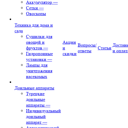
Аккумулятор
—
Сетки
—
Овоскопы
Техника для дома и
сада
Сушилки для
овощей и
Акции
Вопросы/
Достав
фруктов
—
и
Статьи
ответы
и оплат
Гидропонные
скидки
установки
—
Лампы для
уничтожения
насекомых
Доильные аппараты
Турецкие
доильные
аппараты
—
Индивидуальный
доильный
аппарат
—
Автоматический