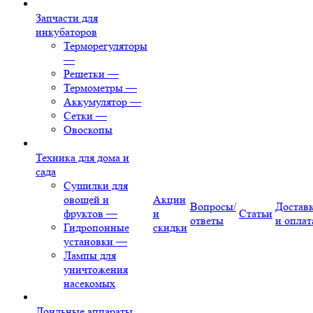
Запчасти для
инкубаторов
Терморегуляторы
—
Решетки
—
Термометры
—
Аккумулятор
—
Сетки
—
Овоскопы
Техника для дома и
сада
Сушилки для
овощей и
Акции
Вопросы/
Достав
фруктов
—
и
Статьи
ответы
и оплат
Гидропонные
скидки
установки
—
Лампы для
уничтожения
насекомых
Доильные аппараты