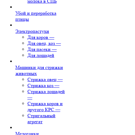
молока в СПБ
Убой и переработка
птицы
Электропастухи
Для коров
—
Для овец, коз
—
Для пасеки
—
Для лошадей
Машинки для стрижки
животных
Стрижка овец
—
Стрижка коз
—
Стрижка лошадей
—
Стрижка коров и
другого КРС
—
Стригальный
агрегат
Медогонки