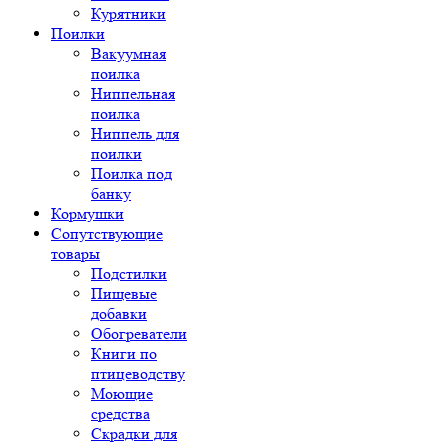
Курятники
Поилки
Вакуумная
поилка
Ниппельная
поилка
Ниппель для
поилки
Поилка под
банку
Кормушки
Сопутствующие
товары
Подстилки
Пищевые
добавки
Обогреватели
Книги по
птицеводству
Моющие
средства
Скрадки для