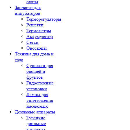
охоты
Запчасти для
инкубаторов
Терморегуляторы
Решетки
Термометры
Аккумулятор
Сетки
Овоскопы
Техника для дома и
сада
Сушилки для
овощей и
фруктов
Гидропонные
установки
Лампы для
уничтожения
насекомых
Доильные аппараты
Турецкие
доильные
аппараты