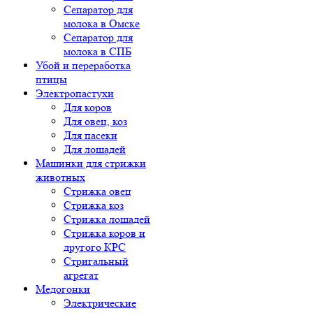
Сепаратор для
молока в Омске
Сепаратор для
молока в СПБ
Убой и переработка
птицы
Электропастухи
Для коров
Для овец, коз
Для пасеки
Для лошадей
Машинки для стрижки
животных
Стрижка овец
Стрижка коз
Стрижка лошадей
Стрижка коров и
другого КРС
Стригальный
агрегат
Медогонки
Электрические