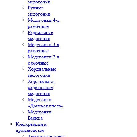
медогонки
Ручные
медогонки
Медогонки 4-х
рамочные
Радиальные
медогонки
Медогонки 3-х
рамочные
Медогонки 2-х
рамочные
Хордиальные
медогонки
Хордиально-
радиальные
медогонки
Медогонки
«Донская пчела»
Медогонки
Барика
Консервация и
производство
Термоконтейнеры