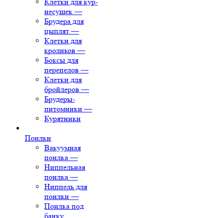
Клетки для кур-
несушек
—
Брудера для
цыплят
—
Клетки для
кроликов
—
Боксы для
перепелов
—
Клетки для
бройлеров
—
Брудеры-
питомники
—
Курятники
Поилки
Вакуумная
поилка
—
Ниппельная
поилка
—
Ниппель для
поилки
—
Поилка под
банку