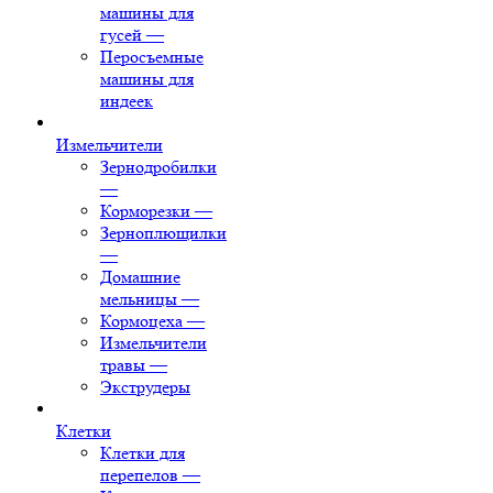
машины для
гусей
—
Перосъемные
машины для
индеек
Измельчители
Зернодробилки
—
Корморезки
—
Зерноплющилки
—
Домашние
мельницы
—
Кормоцеха
—
Измельчители
травы
—
Экструдеры
Клетки
Клетки для
перепелов
—