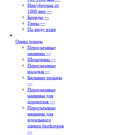
Инкубаторы от
1000 яиц
—
Бренды
—
Типы
—
По виду птиц
Ощип птицы
Перосъемные
машины
—
Шпарчаны
—
Перосъемные
насадки
—
Бильные пальцы
—
Перосъемные
машины для
перепелов
—
Перосъемные
машины для
идеального
ощипа бройлеров
—