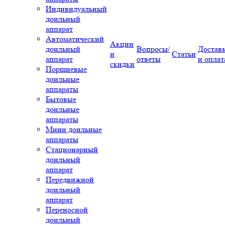
Индивидуальный
доильный
аппарат
Автоматический
Акции
доильный
Вопросы/
Достав
и
Статьи
аппарат
ответы
и оплат
скидки
Поршневые
доильные
аппараты
Бытовые
доильные
аппараты
Мини доильные
аппараты
Стационарный
доильный
аппарат
Передвижной
доильный
аппарат
Переносной
доильный