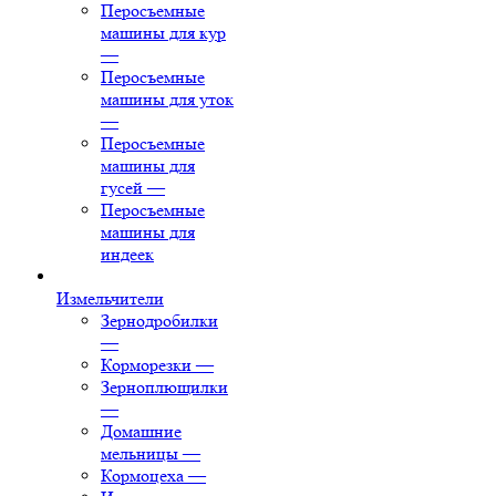
Перосъемные
машины для кур
—
Перосъемные
машины для уток
—
Перосъемные
машины для
гусей
—
Перосъемные
машины для
индеек
Измельчители
Зернодробилки
—
Корморезки
—
Зерноплющилки
—
Домашние
мельницы
—
Кормоцеха
—