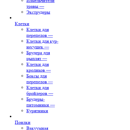
Измельчители
травы
—
Экструдеры
Клетки
Клетки для
перепелов
—
Клетки для кур-
несушек
—
Брудера для
цыплят
—
Клетки для
кроликов
—
Боксы для
перепелов
—
Клетки для
бройлеров
—
Брудеры-
питомники
—
Курятники
Поилки
Вакуумная