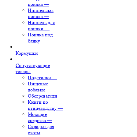
поилка
—
Ниппельная
поилка
—
Ниппель для
поилки
—
Поилка под
банку
Кормушки
Сопутствующие
товары
Подстилки
—
Пищевые
добавки
—
Обогреватели
—
Книги по
птицеводству
—
Моющие
средства
—
Скрадки для
охоты