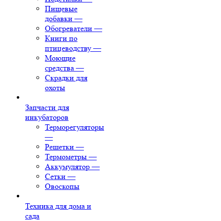
Пищевые
добавки
—
Обогреватели
—
Книги по
птицеводству
—
Моющие
средства
—
Скрадки для
охоты
Запчасти для
инкубаторов
Терморегуляторы
—
Решетки
—
Термометры
—
Аккумулятор
—
Сетки
—
Овоскопы
Техника для дома и
сада