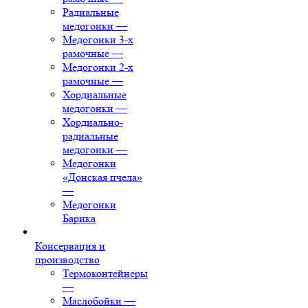
Радиальные
медогонки
—
Медогонки 3-х
рамочные
—
Медогонки 2-х
рамочные
—
Хордиальные
медогонки
—
Хордиально-
радиальные
медогонки
—
Медогонки
«Донская пчела»
—
Медогонки
Барика
Консервация и
производство
Термоконтейнеры
—
Маслобойки
—