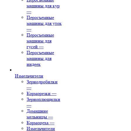
машины для кур
—
Перосъемные
машины для уток
—
Перосъемные
машины для
гусей
—
Перосъемные
машины для
индеек
Измельчители
Зернодробилки
—
Корморезки
—
Зерноплющилки
—
Домашние
мельницы
—
Кормоцеха
—
Измельчители