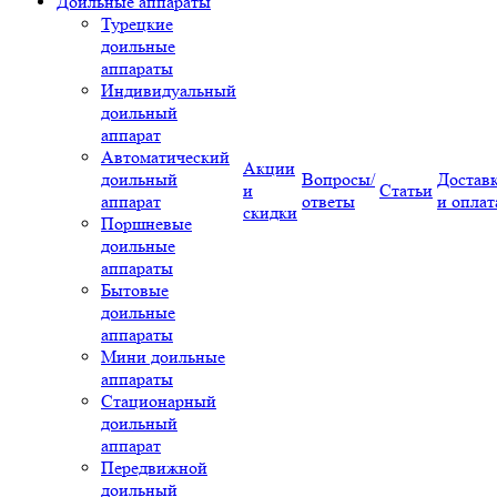
Доильные аппараты
Турецкие
доильные
аппараты
Индивидуальный
доильный
аппарат
Автоматический
Акции
доильный
Вопросы/
Достав
и
Статьи
аппарат
ответы
и оплат
скидки
Поршневые
доильные
аппараты
Бытовые
доильные
аппараты
Мини доильные
аппараты
Стационарный
доильный
аппарат
Передвижной
доильный