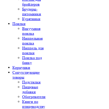
бройлеров
Брудеры-
питомники
Курятники
Поилки
Вакуумная
поилка
Ниппельная
поилка
Ниппель для
поилки
Поилка под
банку
Кормушки
Сопутствующие
товары
Подстилки
Пищевые
добавки
Обогреватели
Книги по
птицеводству