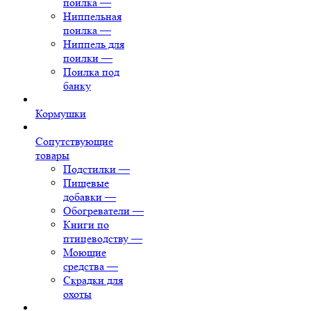
поилка
—
Ниппельная
поилка
—
Ниппель для
поилки
—
Поилка под
банку
Кормушки
Сопутствующие
товары
Подстилки
—
Пищевые
добавки
—
Обогреватели
—
Книги по
птицеводству
—
Моющие
средства
—
Скрадки для
охоты