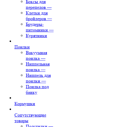
Боксы для
перепелов
—
Клетки для
бройлеров
—
Брудеры-
питомники
—
Курятники
Поилки
Вакуумная
поилка
—
Ниппельная
поилка
—
Ниппель для
поилки
—
Поилка под
банку
Кормушки
Сопутствующие
товары
Подстилки
—