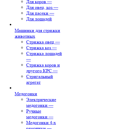
Для коров
—
Для овец, коз
—
Для пасеки
—
Для лошадей
Машинки для стрижки
животных
Стрижка овец
—
Стрижка коз
—
Стрижка лошадей
—
Стрижка коров и
другого КРС
—
Стригальный
агрегат
Медогонки
Электрические
медогонки
—
Ручные
медогонки
—
Медогонки 4-х
рамочные
—