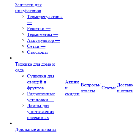
Запчасти для
инкубаторов
Терморегуляторы
—
Решетки
—
Термометры
—
Аккумулятор
—
Сетки
—
Овоскопы
Техника для дома и
сада
Сушилки для
овощей и
Акции
Вопросы/
Достав
фруктов
—
и
Статьи
ответы
и оплат
Гидропонные
скидки
установки
—
Лампы для
уничтожения
насекомых
Доильные аппараты