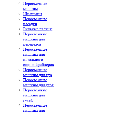
Перосъемные
машины
Шпарчаны
Перосъемные
насадки
Бильные пальцы
Перосъемные
машины для
перепелов
Перосъемные
машины для
идеального
ощипа бройлеров
Перосъемные
машины для кур
Перосъемные
машины для уток
Перосъемные
машины для
гусей
Перосъемные
машины для