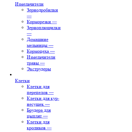
Измельчители
Зернодробилки
—
Корморезки
—
Зерноплющилки
—
Домашние
мельницы
—
Кормоцеха
—
Измельчители
травы
—
Экструдеры
Клетки
Клетки для
перепелов
—
Клетки для кур-
несушек
—
Брудера для
цыплят
—
Клетки для
кроликов
—