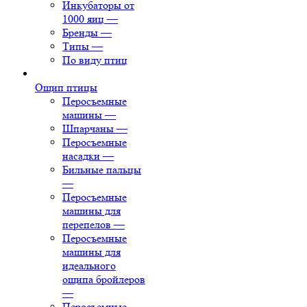
Инкубаторы от
1000 яиц
—
Бренды
—
Типы
—
По виду птиц
Ощип птицы
Перосъемные
машины
—
Шпарчаны
—
Перосъемные
насадки
—
Бильные пальцы
—
Перосъемные
машины для
перепелов
—
Перосъемные
машины для
идеального
ощипа бройлеров
—
Перосъемные