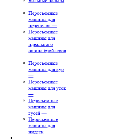
Бильные пальцы
—
Перосъемные
машины для
перепелов
—
Перосъемные
машины для
идеального
ощипа бройлеров
—
Перосъемные
машины для кур
—
Перосъемные
машины для уток
—
Перосъемные
машины для
гусей
—
Перосъемные
машины для
индеек