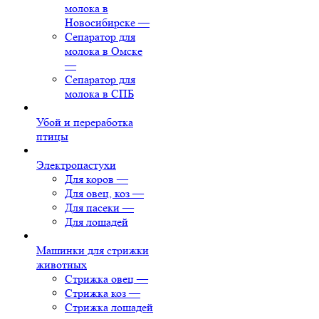
молока в
Новосибирске
—
Сепаратор для
молока в Омске
—
Сепаратор для
молока в СПБ
Убой и переработка
птицы
Электропастухи
Для коров
—
Для овец, коз
—
Для пасеки
—
Для лошадей
Машинки для стрижки
животных
Стрижка овец
—
Стрижка коз
—
Стрижка лошадей