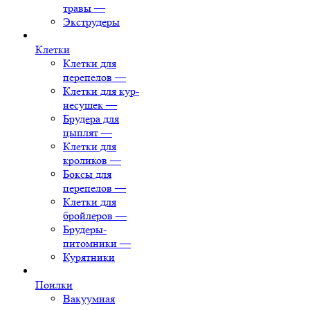
травы
—
Экструдеры
Клетки
Клетки для
перепелов
—
Клетки для кур-
несушек
—
Брудера для
цыплят
—
Клетки для
кроликов
—
Боксы для
перепелов
—
Клетки для
бройлеров
—
Брудеры-
питомники
—
Курятники
Поилки
Вакуумная