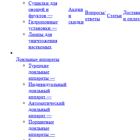
Сушилки для
овощей и
Акции
Вопросы/
Достав
фруктов
—
и
Статьи
ответы
и оплат
Гидропонные
скидки
установки
—
Лампы для
уничтожения
насекомых
Доильные аппараты
Турецкие
доильные
аппараты
—
Индивидуальный
доильный
аппарат
—
Автоматический
доильный
аппарат
—
Поршневые
доильные
аппараты
—