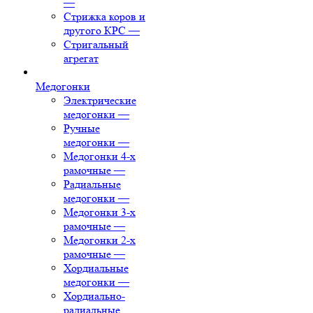
—
Стрижка коров и
другого КРС
—
Стригальный
агрегат
Медогонки
Электрические
медогонки
—
Ручные
медогонки
—
Медогонки 4-х
рамочные
—
Радиальные
медогонки
—
Медогонки 3-х
рамочные
—
Медогонки 2-х
рамочные
—
Хордиальные
медогонки
—
Хордиально-
радиальные