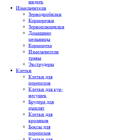
индеек
Измельчители
Зернодробилки
Корморезки
Зерноплющилки
Домашние
мельницы
Кормоцеха
Измельчители
травы
Экструдеры
Клетки
Клетки для
перепелов
Клетки для кур-
несушек
Брудера для
цыплят
Клетки для
кроликов
Боксы для
перепелов
Клетки для