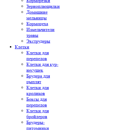
Корморезки
Зерноплющилки
Домашние
мельницы
Кормоцеха
Измельчители
травы
Экструдеры
Клетки
Клетки для
перепелов
Клетки для кур-
несушек
Брудера для
цыплят
Клетки для
кроликов
Боксы для
перепелов
Клетки для
бройлеров
Брудеры-
питомники