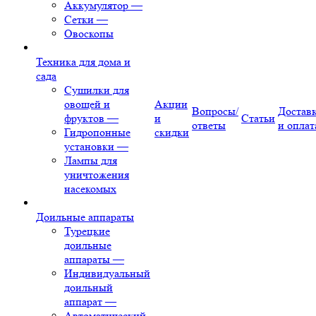
Аккумулятор
—
Сетки
—
Овоскопы
Техника для дома и
сада
Сушилки для
овощей и
Акции
Вопросы/
Достав
фруктов
—
и
Статьи
ответы
и оплат
Гидропонные
скидки
установки
—
Лампы для
уничтожения
насекомых
Доильные аппараты
Турецкие
доильные
аппараты
—
Индивидуальный
доильный
аппарат
—
Автоматический