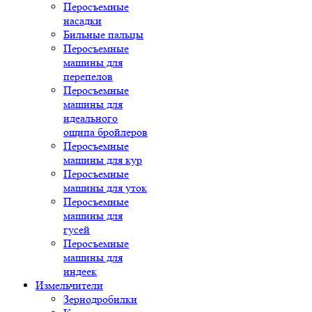
Перосъемные
насадки
Бильные пальцы
Перосъемные
машины для
перепелов
Перосъемные
машины для
идеального
ощипа бройлеров
Перосъемные
машины для кур
Перосъемные
машины для уток
Перосъемные
машины для
гусей
Перосъемные
машины для
индеек
Измельчители
Зернодробилки