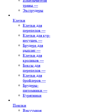
Измельчители
травы
—
Экструдеры
Клетки
Клетки для
перепелов
—
Клетки для кур-
несушек
—
Брудера для
цыплят
—
Клетки для
кроликов
—
Боксы для
перепелов
—
Клетки для
бройлеров
—
Брудеры-
питомники
—
Курятники
Поилки
Вакуумная