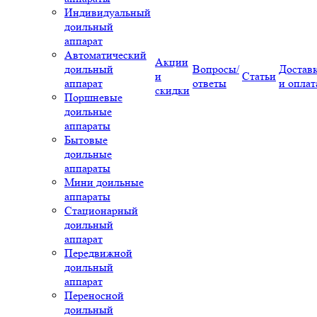
Индивидуальный
доильный
аппарат
Автоматический
Акции
доильный
Вопросы/
Достав
и
Статьи
аппарат
ответы
и оплат
скидки
Поршневые
доильные
аппараты
Бытовые
доильные
аппараты
Мини доильные
аппараты
Стационарный
доильный
аппарат
Передвижной
доильный
аппарат
Переносной
доильный