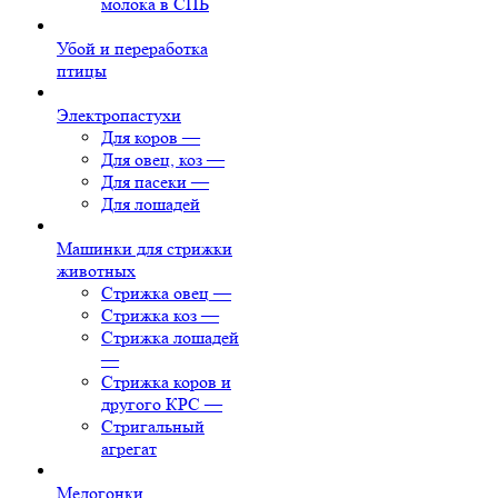
молока в СПБ
Убой и переработка
птицы
Электропастухи
Для коров
—
Для овец, коз
—
Для пасеки
—
Для лошадей
Машинки для стрижки
животных
Стрижка овец
—
Стрижка коз
—
Стрижка лошадей
—
Стрижка коров и
другого КРС
—
Стригальный
агрегат
Медогонки