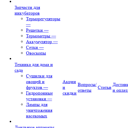
Запчасти для
инкубаторов
Терморегуляторы
—
Решетки
—
Термометры
—
Аккумулятор
—
Сетки
—
Овоскопы
Техника для дома и
сада
Сушилки для
овощей и
Акции
Вопросы/
Достав
фруктов
—
и
Статьи
ответы
и оплат
Гидропонные
скидки
установки
—
Лампы для
уничтожения
насекомых
Доильные аппараты