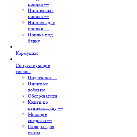
поилка
—
Ниппельная
поилка
—
Ниппель для
поилки
—
Поилка под
банку
Кормушки
Сопутствующие
товары
Подстилки
—
Пищевые
добавки
—
Обогреватели
—
Книги по
птицеводству
—
Моющие
средства
—
Скрадки для
охоты