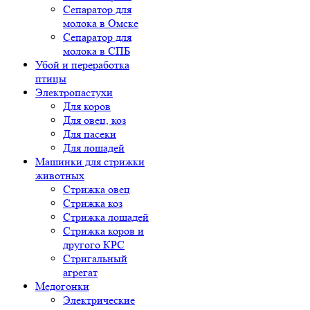
Сепаратор для
молока в Омске
Сепаратор для
молока в СПБ
Убой и переработка
птицы
Электропастухи
Для коров
Для овец, коз
Для пасеки
Для лошадей
Машинки для стрижки
животных
Стрижка овец
Стрижка коз
Стрижка лошадей
Стрижка коров и
другого КРС
Стригальный
агрегат
Медогонки
Электрические