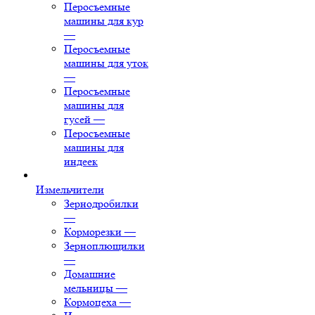
Перосъемные
машины для кур
—
Перосъемные
машины для уток
—
Перосъемные
машины для
гусей
—
Перосъемные
машины для
индеек
Измельчители
Зернодробилки
—
Корморезки
—
Зерноплющилки
—
Домашние
мельницы
—
Кормоцеха
—