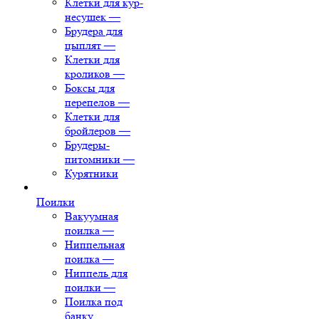
Клетки для кур-
несушек
—
Брудера для
цыплят
—
Клетки для
кроликов
—
Боксы для
перепелов
—
Клетки для
бройлеров
—
Брудеры-
питомники
—
Курятники
Поилки
Вакуумная
поилка
—
Ниппельная
поилка
—
Ниппель для
поилки
—
Поилка под
банку