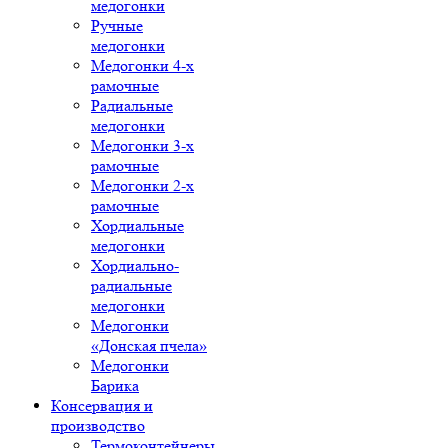
медогонки
Ручные
медогонки
Медогонки 4-х
рамочные
Радиальные
медогонки
Медогонки 3-х
рамочные
Медогонки 2-х
рамочные
Хордиальные
медогонки
Хордиально-
радиальные
медогонки
Медогонки
«Донская пчела»
Медогонки
Барика
Консервация и
производство
Термоконтейнеры