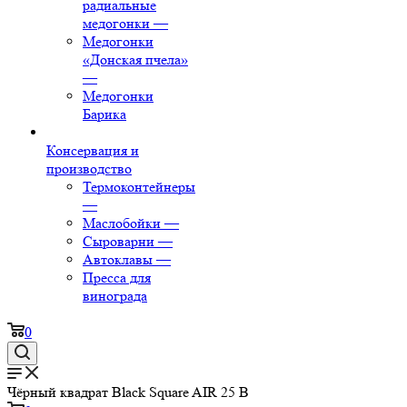
радиальные
медогонки
—
Медогонки
«Донская пчела»
—
Медогонки
Барика
Консервация и
производство
Термоконтейнеры
—
Маслобойки
—
Сыроварни
—
Автоклавы
—
Пресса для
винограда
0
Чёрный квадрат Black Square AIR 25 B