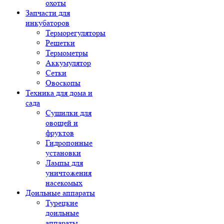
охоты
Запчасти для
инкубаторов
Терморегуляторы
Решетки
Термометры
Аккумулятор
Сетки
Овоскопы
Техника для дома и
сада
Сушилки для
овощей и
фруктов
Гидропонные
установки
Лампы для
уничтожения
насекомых
Доильные аппараты
Турецкие
доильные
аппараты