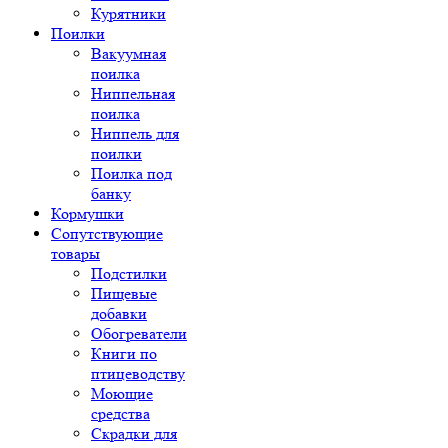
Курятники
Поилки
Вакуумная
поилка
Ниппельная
поилка
Ниппель для
поилки
Поилка под
банку
Кормушки
Сопутствующие
товары
Подстилки
Пищевые
добавки
Обогреватели
Книги по
птицеводству
Моющие
средства
Скрадки для