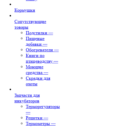
Кормушки
Сопутствующие
товары
Подстилки
—
Пищевые
добавки
—
Обогреватели
—
Книги по
птицеводству
—
Моющие
средства
—
Скрадки для
охоты
Запчасти для
инкубаторов
Терморегуляторы
—
Решетки
—
Термометры
—