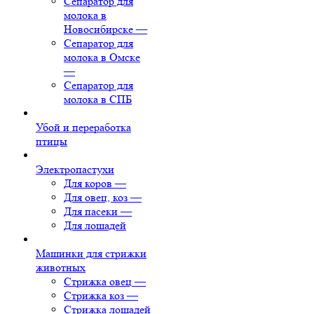
Сепаратор для
молока в
Новосибирске
—
Сепаратор для
молока в Омске
—
Сепаратор для
молока в СПБ
Убой и переработка
птицы
Электропастухи
Для коров
—
Для овец, коз
—
Для пасеки
—
Для лошадей
Машинки для стрижки
животных
Стрижка овец
—
Стрижка коз
—
Стрижка лошадей