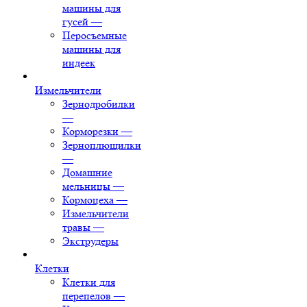
машины для
гусей
—
Перосъемные
машины для
индеек
Измельчители
Зернодробилки
—
Корморезки
—
Зерноплющилки
—
Домашние
мельницы
—
Кормоцеха
—
Измельчители
травы
—
Экструдеры
Клетки
Клетки для
перепелов
—