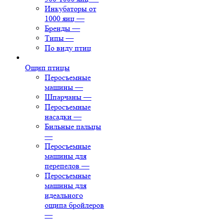
Инкубаторы от
1000 яиц
—
Бренды
—
Типы
—
По виду птиц
Ощип птицы
Перосъемные
машины
—
Шпарчаны
—
Перосъемные
насадки
—
Бильные пальцы
—
Перосъемные
машины для
перепелов
—
Перосъемные
машины для
идеального
ощипа бройлеров
—