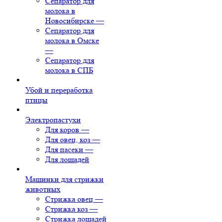
Сепаратор для
молока в
Новосибирске
—
Сепаратор для
молока в Омске
—
Сепаратор для
молока в СПБ
Убой и переработка
птицы
Электропастухи
Для коров
—
Для овец, коз
—
Для пасеки
—
Для лошадей
Машинки для стрижки
животных
Стрижка овец
—
Стрижка коз
—
Стрижка лошадей