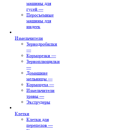
машины для
гусей
—
Перосъемные
машины для
индеек
Измельчители
Зернодробилки
—
Корморезки
—
Зерноплющилки
—
Домашние
мельницы
—
Кормоцеха
—
Измельчители
травы
—
Экструдеры
Клетки
Клетки для
перепелов
—