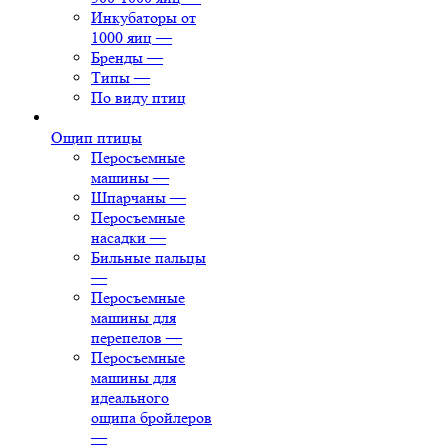
Инкубаторы от
1000 яиц
—
Бренды
—
Типы
—
По виду птиц
Ощип птицы
Перосъемные
машины
—
Шпарчаны
—
Перосъемные
насадки
—
Бильные пальцы
—
Перосъемные
машины для
перепелов
—
Перосъемные
машины для
идеального
ощипа бройлеров
—