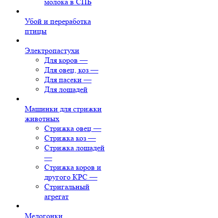
молока в СПБ
Убой и переработка
птицы
Электропастухи
Для коров
—
Для овец, коз
—
Для пасеки
—
Для лошадей
Машинки для стрижки
животных
Стрижка овец
—
Стрижка коз
—
Стрижка лошадей
—
Стрижка коров и
другого КРС
—
Стригальный
агрегат
Медогонки