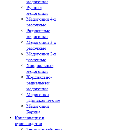
медогонки
Ручные
медогонки
Медогонки 4-х
рамочные
Радиальные
медогонки
Медогонки 3-х
рамочные
Медогонки 2-х
рамочные
Хордиальные
медогонки
Хордиально-
радиальные
медогонки
Медогонки
«Донская пчела»
Медогонки
Барика
Консервация и
производство
Термоконтейнеры