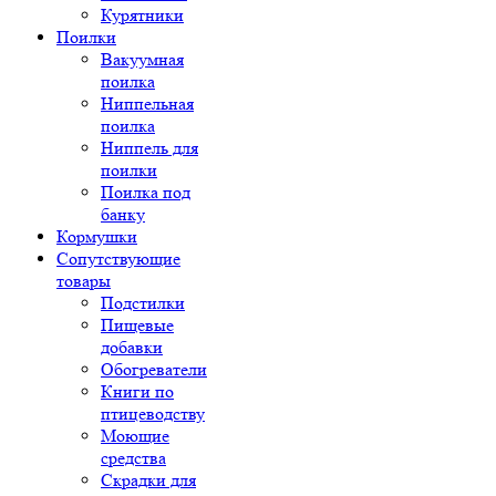
Курятники
Поилки
Вакуумная
поилка
Ниппельная
поилка
Ниппель для
поилки
Поилка под
банку
Кормушки
Сопутствующие
товары
Подстилки
Пищевые
добавки
Обогреватели
Книги по
птицеводству
Моющие
средства
Скрадки для