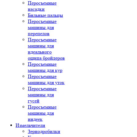
Перосъемные
насадки
Бильные пальцы
Перосъемные
машины для
перепелов
Перосъемные
машины для
идеального
ощипа бройлеров
Перосъемные
машины для кур
Перосъемные
машины для уток
Перосъемные
машины для
гусей
Перосъемные
машины для
индеек
Измельчители
Зернодробилки