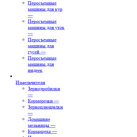
Перосъемные
машины для кур
—
Перосъемные
машины для уток
—
Перосъемные
машины для
гусей
—
Перосъемные
машины для
индеек
Измельчители
Зернодробилки
—
Корморезки
—
Зерноплющилки
—
Домашние
мельницы
—
Кормоцеха
—