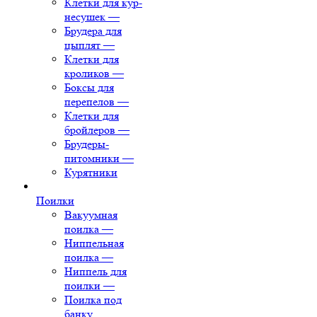
Клетки для кур-
несушек
—
Брудера для
цыплят
—
Клетки для
кроликов
—
Боксы для
перепелов
—
Клетки для
бройлеров
—
Брудеры-
питомники
—
Курятники
Поилки
Вакуумная
поилка
—
Ниппельная
поилка
—
Ниппель для
поилки
—
Поилка под
банку