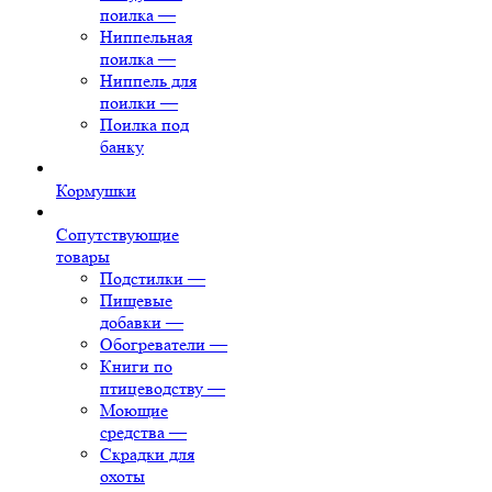
поилка
—
Ниппельная
поилка
—
Ниппель для
поилки
—
Поилка под
банку
Кормушки
Сопутствующие
товары
Подстилки
—
Пищевые
добавки
—
Обогреватели
—
Книги по
птицеводству
—
Моющие
средства
—
Скрадки для
охоты