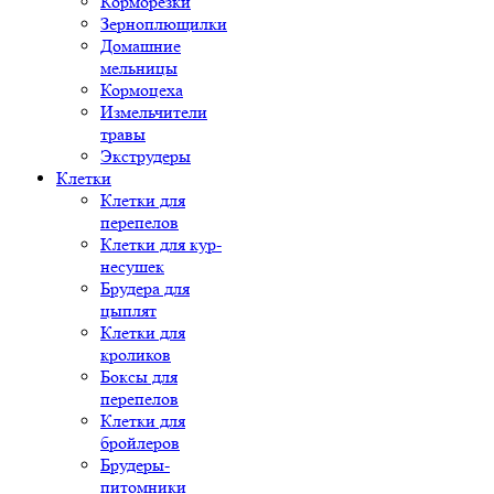
Корморезки
Зерноплющилки
Домашние
мельницы
Кормоцеха
Измельчители
травы
Экструдеры
Клетки
Клетки для
перепелов
Клетки для кур-
несушек
Брудера для
цыплят
Клетки для
кроликов
Боксы для
перепелов
Клетки для
бройлеров
Брудеры-
питомники