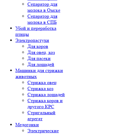
Сепаратор для
молока в Омске
Сепаратор для
молока в СПБ
Убой и переработка
птицы
Электропастухи
Для коров
Для овец, коз
Для пасеки
Для лошадей
Машинки для стрижки
животных
Стрижка овец
Стрижка коз
Стрижка лошадей
Стрижка коров и
другого КРС
Стригальный
агрегат
Медогонки
Электрические