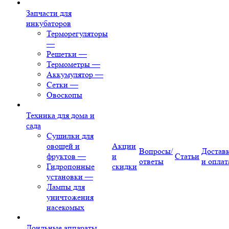
Запчасти для
инкубаторов
Терморегуляторы
—
Решетки
—
Термометры
—
Аккумулятор
—
Сетки
—
Овоскопы
Техника для дома и
сада
Сушилки для
овощей и
Акции
Вопросы/
Достав
фруктов
—
и
Статьи
ответы
и оплат
Гидропонные
скидки
установки
—
Лампы для
уничтожения
насекомых
Доильные аппараты