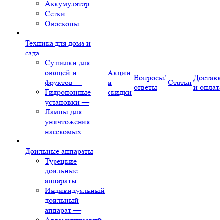
Аккумулятор
—
Сетки
—
Овоскопы
Техника для дома и
сада
Сушилки для
овощей и
Акции
Вопросы/
Достав
фруктов
—
и
Статьи
ответы
и оплат
Гидропонные
скидки
установки
—
Лампы для
уничтожения
насекомых
Доильные аппараты
Турецкие
доильные
аппараты
—
Индивидуальный
доильный
аппарат
—
Автоматический