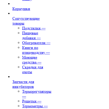
Кормушки
Сопутствующие
товары
Подстилки
—
Пищевые
добавки
—
Обогреватели
—
Книги по
птицеводству
—
Моющие
средства
—
Скрадки для
охоты
Запчасти для
инкубаторов
Терморегуляторы
—
Решетки
—
Термометры
—