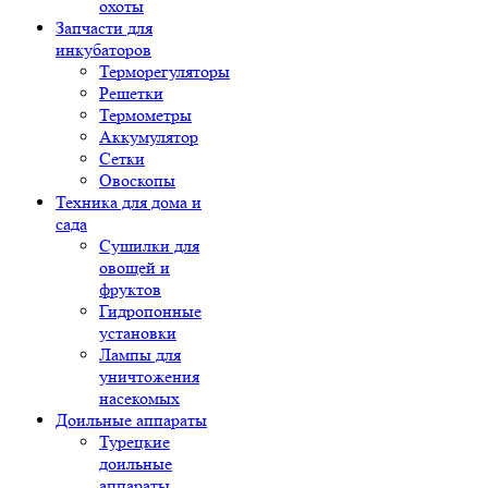
охоты
Запчасти для
инкубаторов
Терморегуляторы
Решетки
Термометры
Аккумулятор
Сетки
Овоскопы
Техника для дома и
сада
Сушилки для
овощей и
фруктов
Гидропонные
установки
Лампы для
уничтожения
насекомых
Доильные аппараты
Турецкие
доильные
аппараты