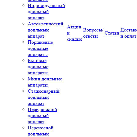
Индивидуальный
доильный
аппарат
Автоматический
Акции
доильный
Вопросы/
Достав
и
Статьи
аппарат
ответы
и оплат
скидки
Поршневые
доильные
аппараты
Бытовые
доильные
аппараты
Мини доильные
аппараты
Стационарный
доильный
аппарат
Передвижной
доильный
аппарат
Переносной
доильный