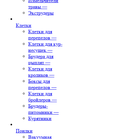
Измельчители
травы
—
Экструдеры
Клетки
Клетки для
перепелов
—
Клетки для кур-
несушек
—
Брудера для
цыплят
—
Клетки для
кроликов
—
Боксы для
перепелов
—
Клетки для
бройлеров
—
Брудеры-
питомники
—
Курятники
Поилки
Вакуумная