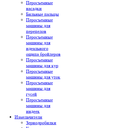
Перосъемные
насадки
Бильные пальцы
Перосъемные
машины для
перепелов
Перосъемные
машины для
идеального
ощипа бройлеров
Перосъемные
машины для кур
Перосъемные
машины для уток
Перосъемные
машины для
гусей
Перосъемные
машины для
индеек
Измельчители
Зернодробилки