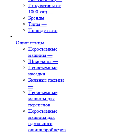
Инкубаторы от
1000 яиц
—
Бренды
—
Типы
—
По виду птиц
Ощип птицы
Перосъемные
машины
—
Шпарчаны
—
Перосъемные
насадки
—
Бильные пальцы
—
Перосъемные
машины для
перепелов
—
Перосъемные
машины для
идеального
ощипа бройлеров
—