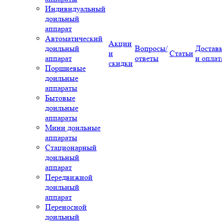
Индивидуальный
доильный
аппарат
Автоматический
Акции
доильный
Вопросы/
Достав
и
Статьи
аппарат
ответы
и оплат
скидки
Поршневые
доильные
аппараты
Бытовые
доильные
аппараты
Мини доильные
аппараты
Стационарный
доильный
аппарат
Передвижной
доильный
аппарат
Переносной
доильный