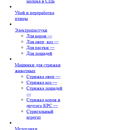
молока в СПБ
Убой и переработка
птицы
Электропастухи
Для коров
—
Для овец, коз
—
Для пасеки
—
Для лошадей
Машинки для стрижки
животных
Стрижка овец
—
Стрижка коз
—
Стрижка лошадей
—
Стрижка коров и
другого КРС
—
Стригальный
агрегат
Медогонки