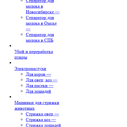
Сепаратор для
молока в
Новосибирске
—
Сепаратор для
молока в Омске
—
Сепаратор для
молока в СПБ
Убой и переработка
птицы
Электропастухи
Для коров
—
Для овец, коз
—
Для пасеки
—
Для лошадей
Машинки для стрижки
животных
Стрижка овец
—
Стрижка коз
—
Стрижка лошадей