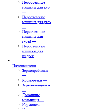
Перосъемные
машины для кур
—
Перосъемные
машины для уток
—
Перосъемные
машины для
гусей
—
Перосъемные
машины для
индеек
Измельчители
Зернодробилки
—
Корморезки
—
Зерноплющилки
—
Домашние
мельницы
—
Кормоцеха
—