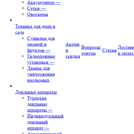
Аккумулятор
—
Сетки
—
Овоскопы
Техника для дома и
сада
Сушилки для
овощей и
Акции
Вопросы/
Достав
фруктов
—
и
Статьи
ответы
и оплат
Гидропонные
скидки
установки
—
Лампы для
уничтожения
насекомых
Доильные аппараты
Турецкие
доильные
аппараты
—
Индивидуальный
доильный
аппарат
—
Автоматический