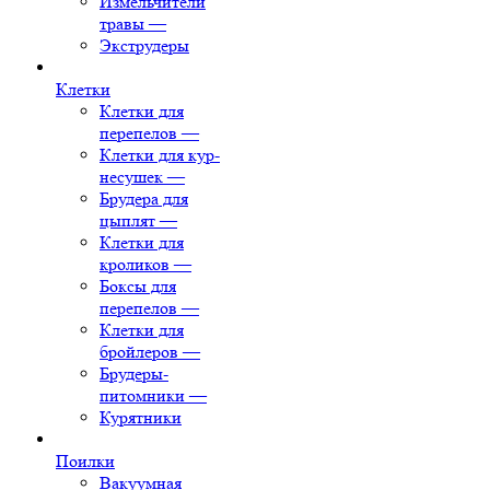
Измельчители
травы
—
Экструдеры
Клетки
Клетки для
перепелов
—
Клетки для кур-
несушек
—
Брудера для
цыплят
—
Клетки для
кроликов
—
Боксы для
перепелов
—
Клетки для
бройлеров
—
Брудеры-
питомники
—
Курятники
Поилки
Вакуумная