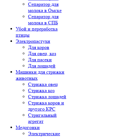
Сепаратор для
молока в Омске
Сепаратор для
молока в СПБ
Убой и переработка
птицы
Электропастухи
Для коров
Для овец, коз
Для пасеки
Для лошадей
Машинки для стрижки
животных
Стрижка овец
Стрижка коз
Стрижка лошадей
Стрижка коров и
другого КРС
Стригальный
агрегат
Медогонки
Электрические