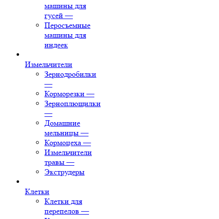
машины для
гусей
—
Перосъемные
машины для
индеек
Измельчители
Зернодробилки
—
Корморезки
—
Зерноплющилки
—
Домашние
мельницы
—
Кормоцеха
—
Измельчители
травы
—
Экструдеры
Клетки
Клетки для
перепелов
—