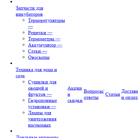
Запчасти для
инкубаторов
Терморегуляторы
—
Решетки
—
Термометры
—
Аккумулятор
—
Сетки
—
Овоскопы
Техника для дома и
сада
Сушилки для
овощей и
Акции
Вопросы/
Достав
фруктов
—
и
Статьи
ответы
и оплат
Гидропонные
скидки
установки
—
Лампы для
уничтожения
насекомых
Доильные аппараты