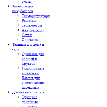
охоты
Запчасти для
инкубаторов
Терморегуляторы
Решетки
Термометры
Аккумулятор
Сетки
Овоскопы
Техника для дома и
сада
Сушилки для
овощей и
фруктов
Гидропонные
установки
Лампы для
уничтожения
насекомых
Доильные аппараты
Турецкие
доильные
аппараты