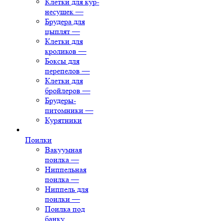
Клетки для кур-
несушек
—
Брудера для
цыплят
—
Клетки для
кроликов
—
Боксы для
перепелов
—
Клетки для
бройлеров
—
Брудеры-
питомники
—
Курятники
Поилки
Вакуумная
поилка
—
Ниппельная
поилка
—
Ниппель для
поилки
—
Поилка под
банку