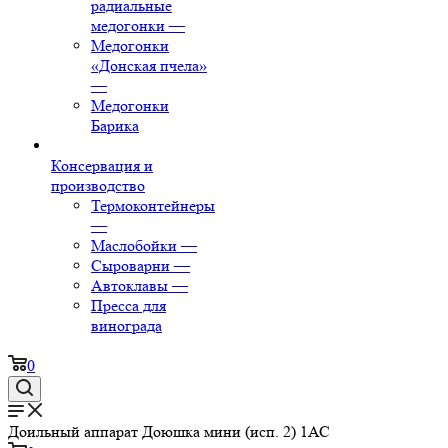
радиальные
медогонки
—
Медогонки
«Донская пчела»
—
Медогонки
Барика
Консервация и
производство
Термоконтейнеры
—
Маслобойки
—
Сыроварни
—
Автоклавы
—
Пресса для
винограда
0
Доильный аппарат Доюшка мини (исп. 2) 1АС