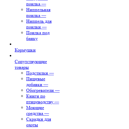
поилка
—
Ниппельная
поилка
—
Ниппель для
поилки
—
Поилка под
банку
Кормушки
Сопутствующие
товары
Подстилки
—
Пищевые
добавки
—
Обогреватели
—
Книги по
птицеводству
—
Моющие
средства
—
Скрадки для
охоты