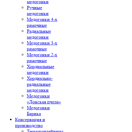
медогонки
Ручные
медогонки
Медогонки 4-х
рамочные
Радиальные
медогонки
Медогонки 3-х
рамочные
Медогонки 2-х
рамочные
Хордиальные
медогонки
Хордиально-
радиальные
медогонки
Медогонки
«Донская пчела»
Медогонки
Барика
Консервация и
производство
Термоконтейнеры