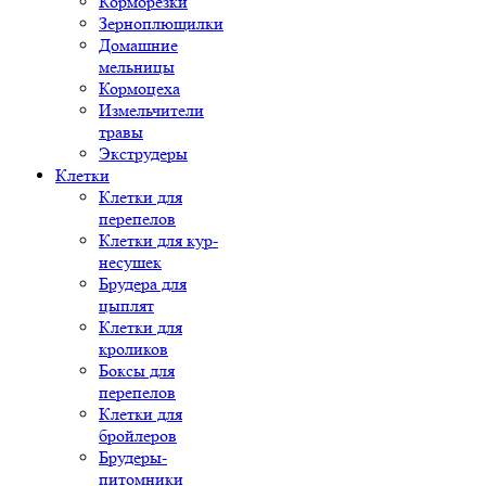
Корморезки
Зерноплющилки
Домашние
мельницы
Кормоцеха
Измельчители
травы
Экструдеры
Клетки
Клетки для
перепелов
Клетки для кур-
несушек
Брудера для
цыплят
Клетки для
кроликов
Боксы для
перепелов
Клетки для
бройлеров
Брудеры-
питомники