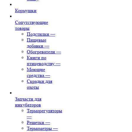
Кормушки
Сопутствующие
товары
Подстилки
—
Пищевые
добавки
—
Обогреватели
—
Книги по
птицеводству
—
Моющие
средства
—
Скрадки для
охоты
Запчасти для
инкубаторов
Терморегуляторы
—
Решетки
—
Термометры
—