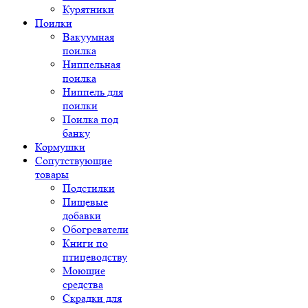
Курятники
Поилки
Вакуумная
поилка
Ниппельная
поилка
Ниппель для
поилки
Поилка под
банку
Кормушки
Сопутствующие
товары
Подстилки
Пищевые
добавки
Обогреватели
Книги по
птицеводству
Моющие
средства
Скрадки для