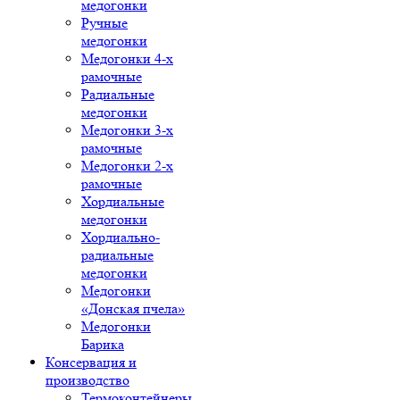
медогонки
Ручные
медогонки
Медогонки 4-х
рамочные
Радиальные
медогонки
Медогонки 3-х
рамочные
Медогонки 2-х
рамочные
Хордиальные
медогонки
Хордиально-
радиальные
медогонки
Медогонки
«Донская пчела»
Медогонки
Барика
Консервация и
производство
Термоконтейнеры