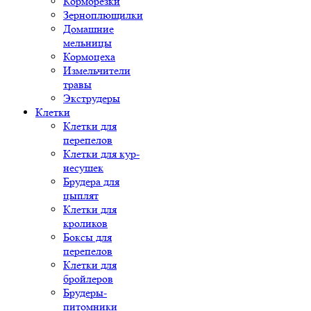
Корморезки
Зерноплющилки
Домашние
мельницы
Кормоцеха
Измельчители
травы
Экструдеры
Клетки
Клетки для
перепелов
Клетки для кур-
несушек
Брудера для
цыплят
Клетки для
кроликов
Боксы для
перепелов
Клетки для
бройлеров
Брудеры-
питомники