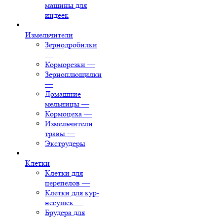
машины для
индеек
Измельчители
Зернодробилки
—
Корморезки
—
Зерноплющилки
—
Домашние
мельницы
—
Кормоцеха
—
Измельчители
травы
—
Экструдеры
Клетки
Клетки для
перепелов
—
Клетки для кур-
несушек
—
Брудера для