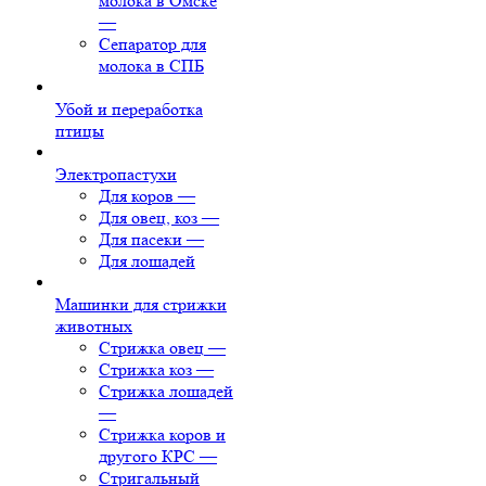
молока в Омске
—
Сепаратор для
молока в СПБ
Убой и переработка
птицы
Электропастухи
Для коров
—
Для овец, коз
—
Для пасеки
—
Для лошадей
Машинки для стрижки
животных
Стрижка овец
—
Стрижка коз
—
Стрижка лошадей
—
Стрижка коров и
другого КРС
—
Стригальный