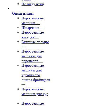
По виду птиц
Ощип птицы
Перосъемные
машины
—
Шпарчаны
—
Перосъемные
насадки
—
Бильные пальцы
—
Перосъемные
машины для
перепелов
—
Перосъемные
машины для
идеального
ощипа бройлеров
—
Перосъемные
машины для кур
—
Перосъемные