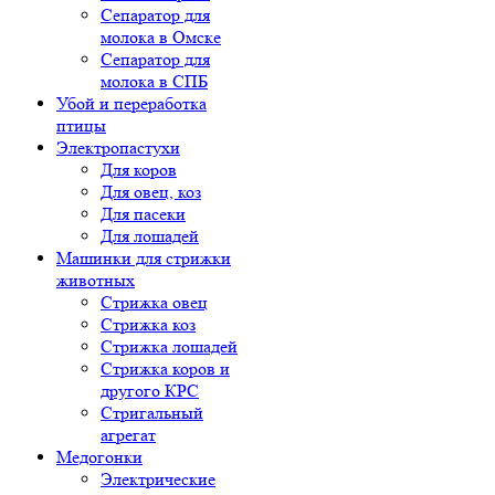
Сепаратор для
молока в Омске
Сепаратор для
молока в СПБ
Убой и переработка
птицы
Электропастухи
Для коров
Для овец, коз
Для пасеки
Для лошадей
Машинки для стрижки
животных
Стрижка овец
Стрижка коз
Стрижка лошадей
Стрижка коров и
другого КРС
Стригальный
агрегат
Медогонки
Электрические