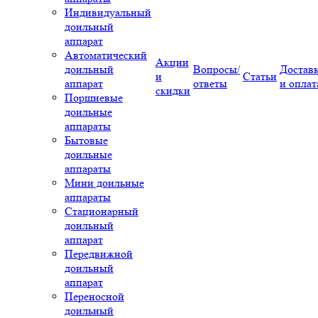
Индивидуальный
доильный
аппарат
Автоматический
Акции
доильный
Вопросы/
Достав
и
Статьи
аппарат
ответы
и оплат
скидки
Поршневые
доильные
аппараты
Бытовые
доильные
аппараты
Мини доильные
аппараты
Стационарный
доильный
аппарат
Передвижной
доильный
аппарат
Переносной
доильный