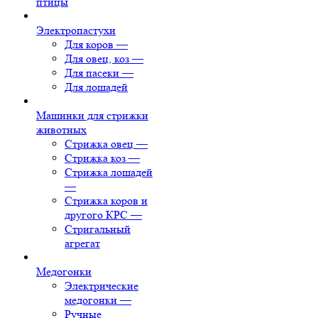
птицы
Электропастухи
Для коров
—
Для овец, коз
—
Для пасеки
—
Для лошадей
Машинки для стрижки
животных
Стрижка овец
—
Стрижка коз
—
Стрижка лошадей
—
Стрижка коров и
другого КРС
—
Стригальный
агрегат
Медогонки
Электрические
медогонки
—
Ручные