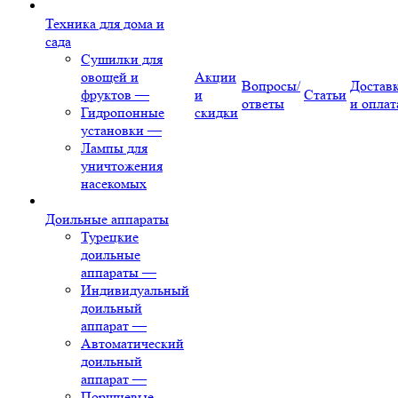
Техника для дома и
сада
Сушилки для
овощей и
Акции
Вопросы/
Достав
фруктов
—
и
Статьи
ответы
и оплат
Гидропонные
скидки
установки
—
Лампы для
уничтожения
насекомых
Доильные аппараты
Турецкие
доильные
аппараты
—
Индивидуальный
доильный
аппарат
—
Автоматический
доильный
аппарат
—
Поршневые