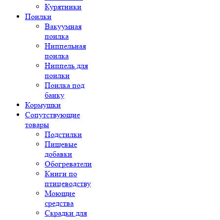
Курятники
Поилки
Вакуумная
поилка
Ниппельная
поилка
Ниппель для
поилки
Поилка под
банку
Кормушки
Сопутствующие
товары
Подстилки
Пищевые
добавки
Обогреватели
Книги по
птицеводству
Моющие
средства
Скрадки для