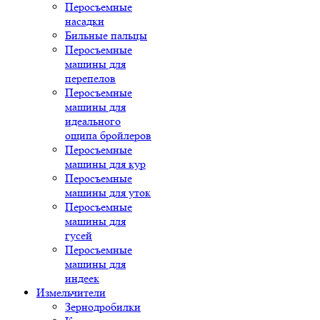
Перосъемные
насадки
Бильные пальцы
Перосъемные
машины для
перепелов
Перосъемные
машины для
идеального
ощипа бройлеров
Перосъемные
машины для кур
Перосъемные
машины для уток
Перосъемные
машины для
гусей
Перосъемные
машины для
индеек
Измельчители
Зернодробилки