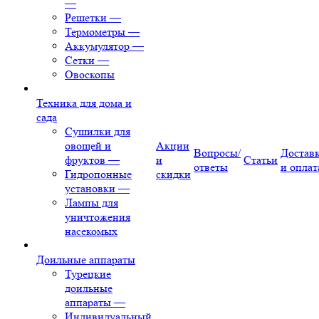
—
Решетки
—
Термометры
—
Аккумулятор
—
Сетки
—
Овоскопы
Техника для дома и
сада
Сушилки для
овощей и
Акции
Вопросы/
Достав
фруктов
—
и
Статьи
ответы
и оплат
Гидропонные
скидки
установки
—
Лампы для
уничтожения
насекомых
Доильные аппараты
Турецкие
доильные
аппараты
—
Индивидуальный