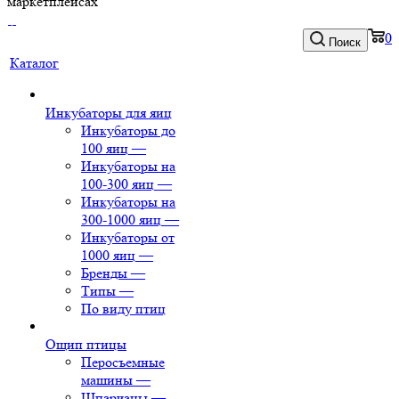
маркетплейсах
0
Поиск
Каталог
Инкубаторы для яиц
Инкубаторы до
100 яиц
—
Инкубаторы на
100-300 яиц
—
Инкубаторы на
300-1000 яиц
—
Инкубаторы от
1000 яиц
—
Бренды
—
Типы
—
По виду птиц
Ощип птицы
Перосъемные
машины
—
Шпарчаны
—