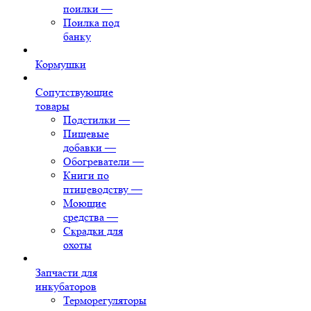
поилки
—
Поилка под
банку
Кормушки
Сопутствующие
товары
Подстилки
—
Пищевые
добавки
—
Обогреватели
—
Книги по
птицеводству
—
Моющие
средства
—
Скрадки для
охоты
Запчасти для
инкубаторов
Терморегуляторы