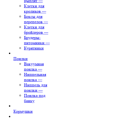
цыплят
—
Клетки для
кроликов
—
Боксы для
перепелов
—
Клетки для
бройлеров
—
Брудеры-
питомники
—
Курятники
Поилки
Вакуумная
поилка
—
Ниппельная
поилка
—
Ниппель для
поилки
—
Поилка под
банку
Кормушки