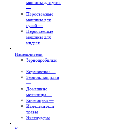
машины для уток
—
Перосъемные
машины для
гусей
—
Перосъемные
машины для
индеек
Измельчители
Зернодробилки
—
Корморезки
—
Зерноплющилки
—
Домашние
мельницы
—
Кормоцеха
—
Измельчители
травы
—
Экструдеры