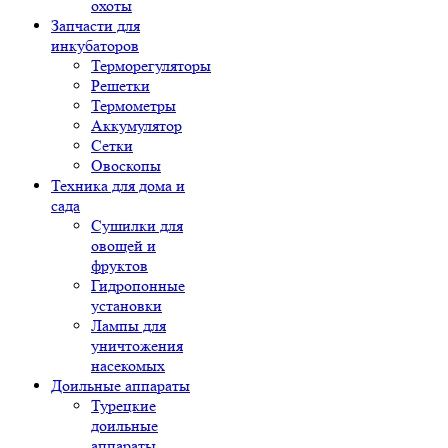
охоты
Запчасти для
инкубаторов
Терморегуляторы
Решетки
Термометры
Аккумулятор
Сетки
Овоскопы
Техника для дома и
сада
Сушилки для
овощей и
фруктов
Гидропонные
установки
Лампы для
уничтожения
насекомых
Доильные аппараты
Турецкие
доильные
аппараты