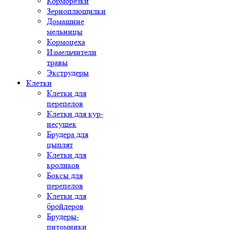
Корморезки
Зерноплющилки
Домашние
мельницы
Кормоцеха
Измельчители
травы
Экструдеры
Клетки
Клетки для
перепелов
Клетки для кур-
несушек
Брудера для
цыплят
Клетки для
кроликов
Боксы для
перепелов
Клетки для
бройлеров
Брудеры-
питомники