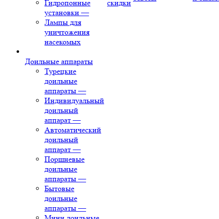
Гидропонные
скидки
установки
—
Лампы для
уничтожения
насекомых
Доильные аппараты
Турецкие
доильные
аппараты
—
Индивидуальный
доильный
аппарат
—
Автоматический
доильный
аппарат
—
Поршневые
доильные
аппараты
—
Бытовые
доильные
аппараты
—
Мини доильные