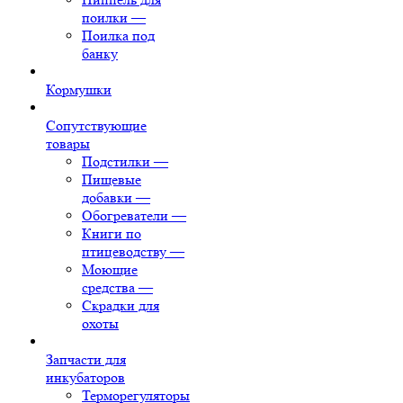
поилки
—
Поилка под
банку
Кормушки
Сопутствующие
товары
Подстилки
—
Пищевые
добавки
—
Обогреватели
—
Книги по
птицеводству
—
Моющие
средства
—
Скрадки для
охоты
Запчасти для
инкубаторов
Терморегуляторы