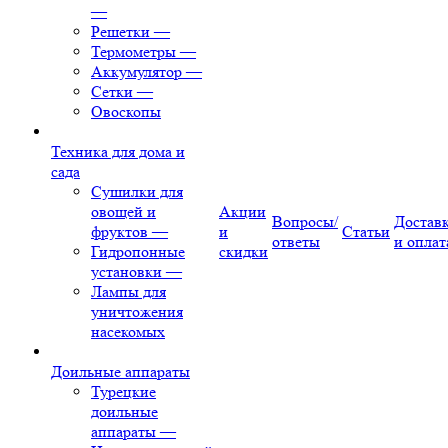
—
Решетки
—
Термометры
—
Аккумулятор
—
Сетки
—
Овоскопы
Техника для дома и
сада
Сушилки для
овощей и
Акции
Вопросы/
Достав
фруктов
—
и
Статьи
ответы
и оплат
Гидропонные
скидки
установки
—
Лампы для
уничтожения
насекомых
Доильные аппараты
Турецкие
доильные
аппараты
—