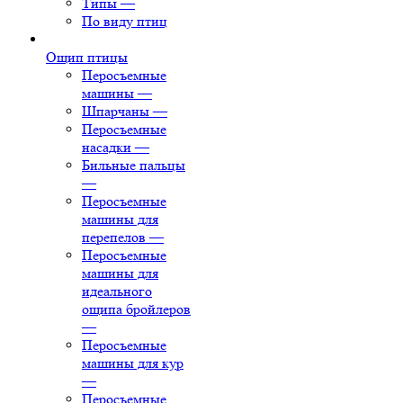
Типы
—
По виду птиц
Ощип птицы
Перосъемные
машины
—
Шпарчаны
—
Перосъемные
насадки
—
Бильные пальцы
—
Перосъемные
машины для
перепелов
—
Перосъемные
машины для
идеального
ощипа бройлеров
—
Перосъемные
машины для кур
—
Перосъемные