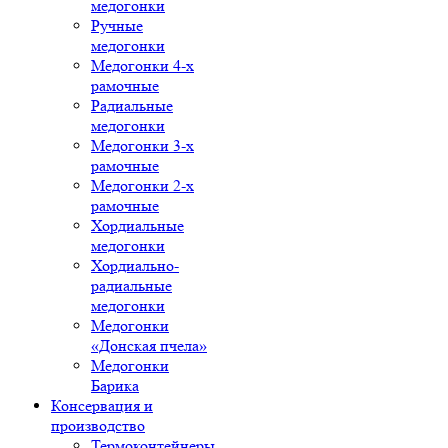
медогонки
Ручные
медогонки
Медогонки 4-х
рамочные
Радиальные
медогонки
Медогонки 3-х
рамочные
Медогонки 2-х
рамочные
Хордиальные
медогонки
Хордиально-
радиальные
медогонки
Медогонки
«Донская пчела»
Медогонки
Барика
Консервация и
производство
Термоконтейнеры