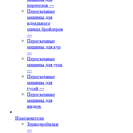
перепелов
—
Перосъемные
машины для
идеального
ощипа бройлеров
—
Перосъемные
машины для кур
—
Перосъемные
машины для уток
—
Перосъемные
машины для
гусей
—
Перосъемные
машины для
индеек
Измельчители
Зернодробилки
—