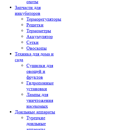
охоты
Запчасти для
инкубаторов
Терморегуляторы
Решетки
Термометры
Аккумулятор
Сетки
Овоскопы
Техника для дома и
сада
Сушилки для
овощей и
фруктов
Гидропонные
установки
Лампы для
уничтожения
насекомых
Доильные аппараты
Турецкие
доильные
аппараты