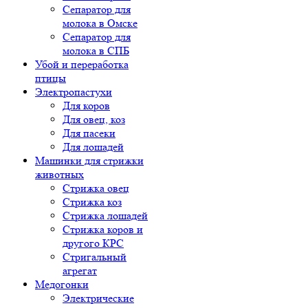
Сепаратор для
молока в Омске
Сепаратор для
молока в СПБ
Убой и переработка
птицы
Электропастухи
Для коров
Для овец, коз
Для пасеки
Для лошадей
Машинки для стрижки
животных
Стрижка овец
Стрижка коз
Стрижка лошадей
Стрижка коров и
другого КРС
Стригальный
агрегат
Медогонки
Электрические