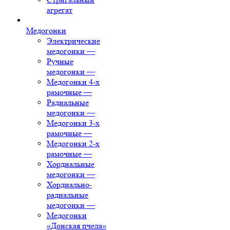
агрегат
Медогонки
Электрические
медогонки
—
Ручные
медогонки
—
Медогонки 4-х
рамочные
—
Радиальные
медогонки
—
Медогонки 3-х
рамочные
—
Медогонки 2-х
рамочные
—
Хордиальные
медогонки
—
Хордиально-
радиальные
медогонки
—
Медогонки
«Донская пчела»