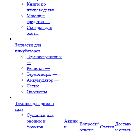
Книги по
птицеводству
—
Моющие
средства
—
Скрадки для
охоты
Запчасти для
инкубаторов
Терморегуляторы
—
Решетки
—
Термометры
—
Аккумулятор
—
Сетки
—
Овоскопы
Техника для дома и
сада
Сушилки для
овощей и
Акции
Вопросы/
Достав
фруктов
—
и
Статьи
ответы
и оплат