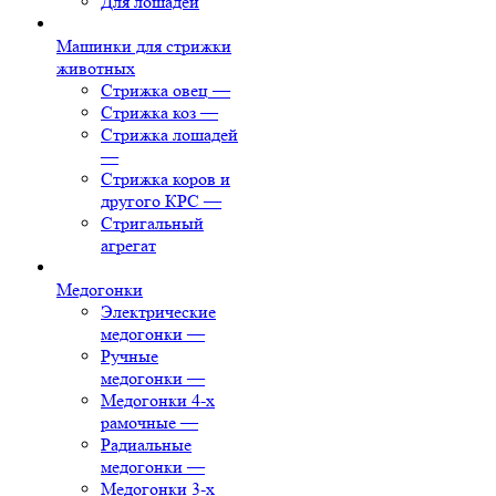
Для лошадей
Машинки для стрижки
животных
Стрижка овец
—
Стрижка коз
—
Стрижка лошадей
—
Стрижка коров и
другого КРС
—
Стригальный
агрегат
Медогонки
Электрические
медогонки
—
Ручные
медогонки
—
Медогонки 4-х
рамочные
—
Радиальные
медогонки
—
Медогонки 3-х