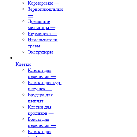
Корморезки
—
Зерноплющилки
—
Домашние
мельницы
—
Кормоцеха
—
Измельчители
травы
—
Экструдеры
Клетки
Клетки для
перепелов
—
Клетки для кур-
несушек
—
Брудера для
цыплят
—
Клетки для
кроликов
—
Боксы для
перепелов
—
Клетки для