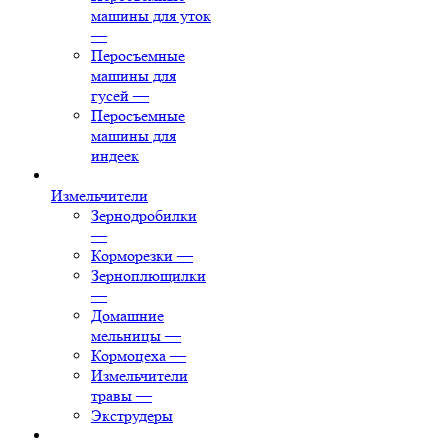
машины для уток
—
Перосъемные
машины для
гусей
—
Перосъемные
машины для
индеек
Измельчители
Зернодробилки
—
Корморезки
—
Зерноплющилки
—
Домашние
мельницы
—
Кормоцеха
—
Измельчители
травы
—
Экструдеры