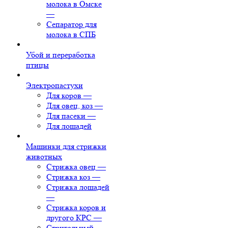
молока в Омске
—
Сепаратор для
молока в СПБ
Убой и переработка
птицы
Электропастухи
Для коров
—
Для овец, коз
—
Для пасеки
—
Для лошадей
Машинки для стрижки
животных
Стрижка овец
—
Стрижка коз
—
Стрижка лошадей
—
Стрижка коров и
другого КРС
—
Стригальный