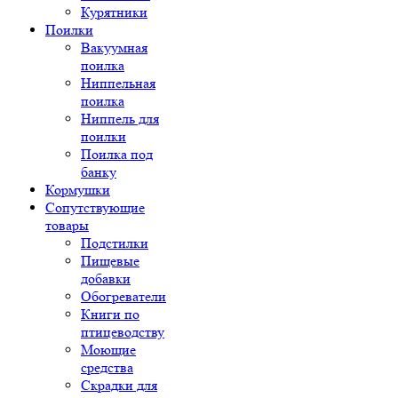
Курятники
Поилки
Вакуумная
поилка
Ниппельная
поилка
Ниппель для
поилки
Поилка под
банку
Кормушки
Сопутствующие
товары
Подстилки
Пищевые
добавки
Обогреватели
Книги по
птицеводству
Моющие
средства
Скрадки для