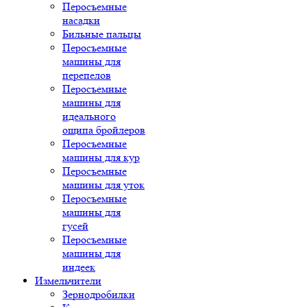
Перосъемные
насадки
Бильные пальцы
Перосъемные
машины для
перепелов
Перосъемные
машины для
идеального
ощипа бройлеров
Перосъемные
машины для кур
Перосъемные
машины для уток
Перосъемные
машины для
гусей
Перосъемные
машины для
индеек
Измельчители
Зернодробилки