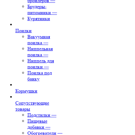
бройлеров
—
Брудеры-
питомники
—
Курятники
Поилки
Вакуумная
поилка
—
Ниппельная
поилка
—
Ниппель для
поилки
—
Поилка под
банку
Кормушки
Сопутствующие
товары
Подстилки
—
Пищевые
добавки
—
Обогреватели
—