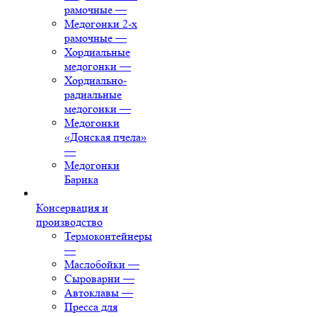
рамочные
—
Медогонки 2-х
рамочные
—
Хордиальные
медогонки
—
Хордиально-
радиальные
медогонки
—
Медогонки
«Донская пчела»
—
Медогонки
Барика
Консервация и
производство
Термоконтейнеры
—
Маслобойки
—
Сыроварни
—
Автоклавы
—
Пресса для