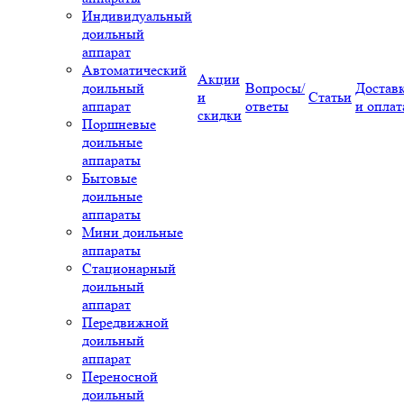
Индивидуальный
доильный
аппарат
Автоматический
Акции
доильный
Вопросы/
Достав
и
Статьи
аппарат
ответы
и оплат
скидки
Поршневые
доильные
аппараты
Бытовые
доильные
аппараты
Мини доильные
аппараты
Стационарный
доильный
аппарат
Передвижной
доильный
аппарат
Переносной
доильный