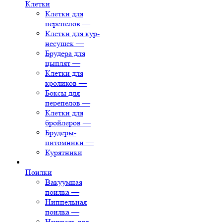
Клетки
Клетки для
перепелов
—
Клетки для кур-
несушек
—
Брудера для
цыплят
—
Клетки для
кроликов
—
Боксы для
перепелов
—
Клетки для
бройлеров
—
Брудеры-
питомники
—
Курятники
Поилки
Вакуумная
поилка
—
Ниппельная
поилка
—
Ниппель для