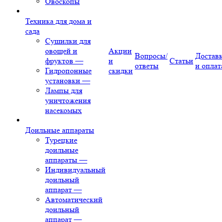
Овоскопы
Техника для дома и
сада
Сушилки для
овощей и
Акции
Вопросы/
Достав
фруктов
—
и
Статьи
ответы
и оплат
Гидропонные
скидки
установки
—
Лампы для
уничтожения
насекомых
Доильные аппараты
Турецкие
доильные
аппараты
—
Индивидуальный
доильный
аппарат
—
Автоматический
доильный
аппарат
—