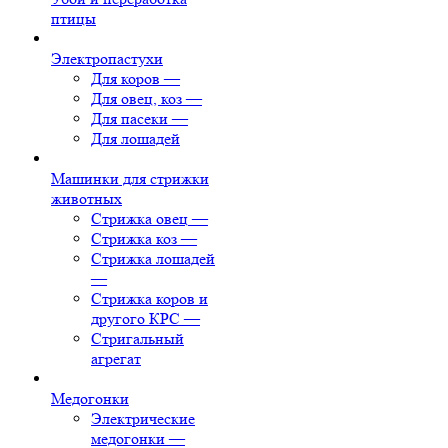
птицы
Электропастухи
Для коров
—
Для овец, коз
—
Для пасеки
—
Для лошадей
Машинки для стрижки
животных
Стрижка овец
—
Стрижка коз
—
Стрижка лошадей
—
Стрижка коров и
другого КРС
—
Стригальный
агрегат
Медогонки
Электрические
медогонки
—