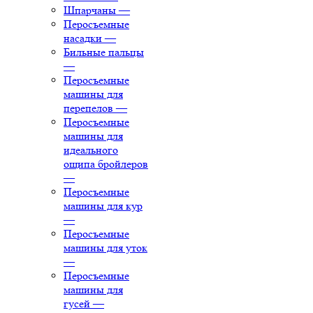
Шпарчаны
—
Перосъемные
насадки
—
Бильные пальцы
—
Перосъемные
машины для
перепелов
—
Перосъемные
машины для
идеального
ощипа бройлеров
—
Перосъемные
машины для кур
—
Перосъемные
машины для уток
—
Перосъемные
машины для
гусей
—