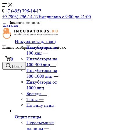
+7 (495) 796-14-17
+7 (903) 796-14-17
Ежедневно с 9:00 до 21:00
Заказать звонок
Каталог
Инкубаторы для яиц
Наши товары на маркетплейсах
Инкубаторы до
100 яиц
—
Инкубаторы на
0
100-300 яиц
—
Поиск
Инкубаторы на
300-1000 яиц
—
Инкубаторы от
1000 яиц
—
Бренды
—
Типы
—
По виду птиц
Ощип птицы
Перосъемные
машины
—