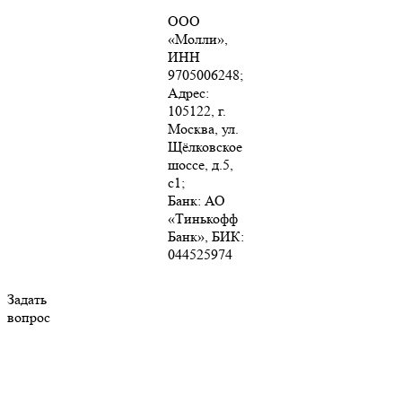
ООО
«Молли»,
ИНН
9705006248;
Адрес:
105122, г.
Москва, ул.
Щёлковское
шоссе, д.5,
с1;
Банк: АО
«Тинькофф
Банк», БИК:
044525974
Задать
вопрос