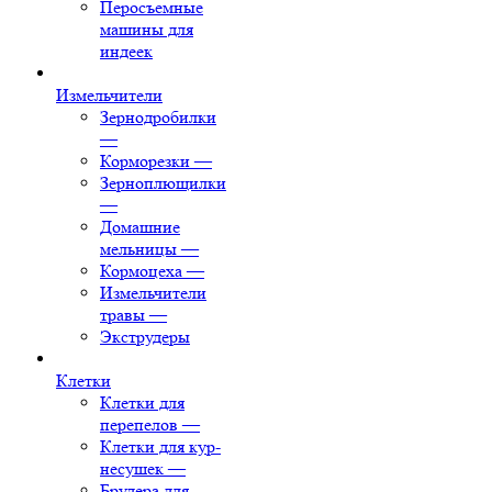
Перосъемные
машины для
индеек
Измельчители
Зернодробилки
—
Корморезки
—
Зерноплющилки
—
Домашние
мельницы
—
Кормоцеха
—
Измельчители
травы
—
Экструдеры
Клетки
Клетки для
перепелов
—
Клетки для кур-
несушек
—
Брудера для