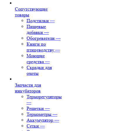
Сопутствующие
товары
Подстилки
—
Пищевые
добавки
—
Обогреватели
—
Книги по
птицеводству
—
Моющие
средства
—
Скрадки для
охоты
Запчасти для
инкубаторов
Терморегуляторы
—
Решетки
—
Термометры
—
Аккумулятор
—
Сетки
—