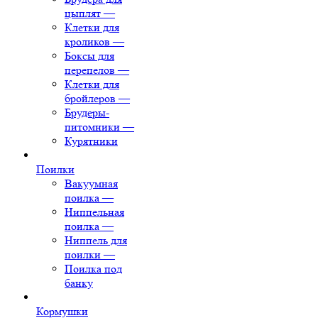
цыплят
—
Клетки для
кроликов
—
Боксы для
перепелов
—
Клетки для
бройлеров
—
Брудеры-
питомники
—
Курятники
Поилки
Вакуумная
поилка
—
Ниппельная
поилка
—
Ниппель для
поилки
—
Поилка под
банку
Кормушки