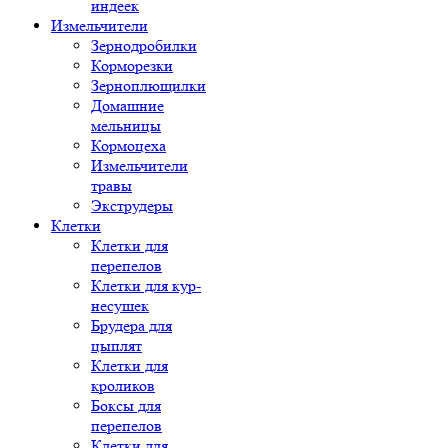
индеек
Измельчители
Зернодробилки
Корморезки
Зерноплющилки
Домашние
мельницы
Кормоцеха
Измельчители
травы
Экструдеры
Клетки
Клетки для
перепелов
Клетки для кур-
несушек
Брудера для
цыплят
Клетки для
кроликов
Боксы для
перепелов
Клетки для