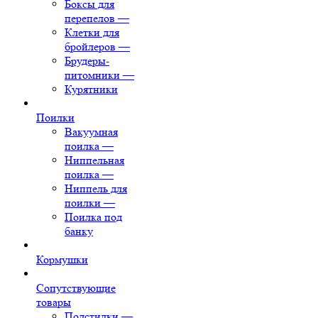
Боксы для
перепелов
—
Клетки для
бройлеров
—
Брудеры-
питомники
—
Курятники
Поилки
Вакуумная
поилка
—
Ниппельная
поилка
—
Ниппель для
поилки
—
Поилка под
банку
Кормушки
Сопутствующие
товары
Подстилки
—