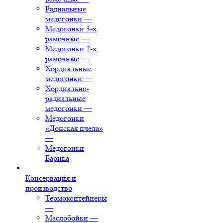
Радиальные
медогонки
—
Медогонки 3-х
рамочные
—
Медогонки 2-х
рамочные
—
Хордиальные
медогонки
—
Хордиально-
радиальные
медогонки
—
Медогонки
«Донская пчела»
—
Медогонки
Барика
Консервация и
производство
Термоконтейнеры
—
Маслобойки
—