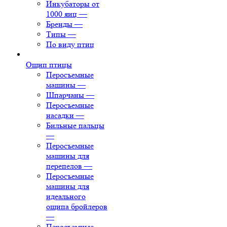
Инкубаторы от
1000 яиц
—
Бренды
—
Типы
—
По виду птиц
Ощип птицы
Перосъемные
машины
—
Шпарчаны
—
Перосъемные
насадки
—
Бильные пальцы
—
Перосъемные
машины для
перепелов
—
Перосъемные
машины для
идеального
ощипа бройлеров
—
Перосъемные