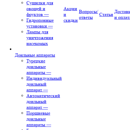
Сушилки для
овощей и
Акции
Вопросы/
Достав
фруктов
—
и
Статьи
ответы
и оплат
Гидропонные
скидки
установки
—
Лампы для
уничтожения
насекомых
Доильные аппараты
Турецкие
доильные
аппараты
—
Индивидуальный
доильный
аппарат
—
Автоматический
доильный
аппарат
—
Поршневые
доильные
аппараты
—