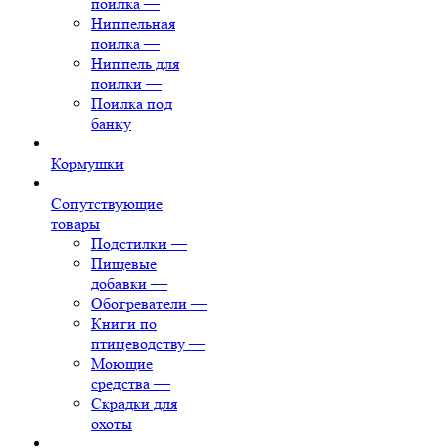
поилка
—
Ниппельная
поилка
—
Ниппель для
поилки
—
Поилка под
банку
Кормушки
Сопутствующие
товары
Подстилки
—
Пищевые
добавки
—
Обогреватели
—
Книги по
птицеводству
—
Моющие
средства
—
Скрадки для
охоты