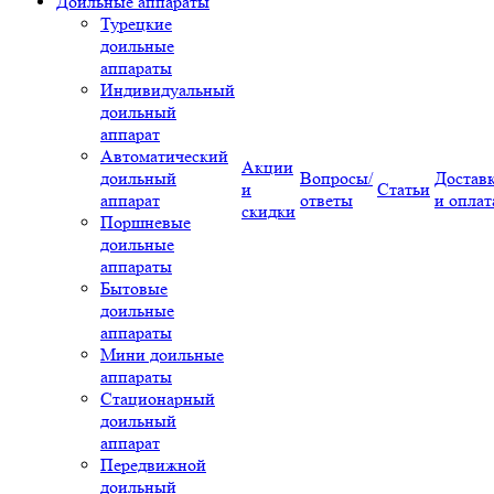
Доильные аппараты
Турецкие
доильные
аппараты
Индивидуальный
доильный
аппарат
Автоматический
Акции
доильный
Вопросы/
Достав
и
Статьи
аппарат
ответы
и оплат
скидки
Поршневые
доильные
аппараты
Бытовые
доильные
аппараты
Мини доильные
аппараты
Стационарный
доильный
аппарат
Передвижной
доильный