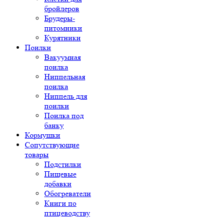
бройлеров
Брудеры-
питомники
Курятники
Поилки
Вакуумная
поилка
Ниппельная
поилка
Ниппель для
поилки
Поилка под
банку
Кормушки
Сопутствующие
товары
Подстилки
Пищевые
добавки
Обогреватели
Книги по
птицеводству