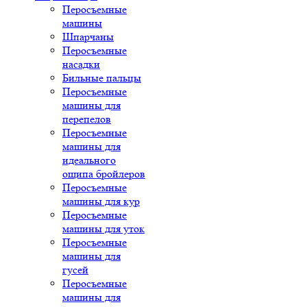
Перосъемные
машины
Шпарчаны
Перосъемные
насадки
Бильные пальцы
Перосъемные
машины для
перепелов
Перосъемные
машины для
идеального
ощипа бройлеров
Перосъемные
машины для кур
Перосъемные
машины для уток
Перосъемные
машины для
гусей
Перосъемные
машины для