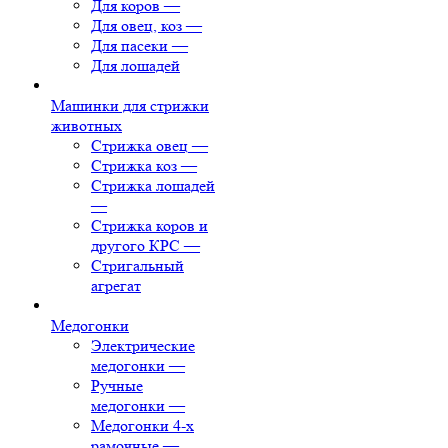
Для коров
—
Для овец, коз
—
Для пасеки
—
Для лошадей
Машинки для стрижки
животных
Стрижка овец
—
Стрижка коз
—
Стрижка лошадей
—
Стрижка коров и
другого КРС
—
Стригальный
агрегат
Медогонки
Электрические
медогонки
—
Ручные
медогонки
—
Медогонки 4-х
рамочные
—