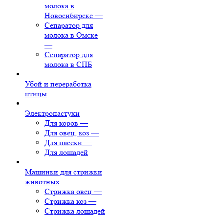
молока в
Новосибирске
—
Сепаратор для
молока в Омске
—
Сепаратор для
молока в СПБ
Убой и переработка
птицы
Электропастухи
Для коров
—
Для овец, коз
—
Для пасеки
—
Для лошадей
Машинки для стрижки
животных
Стрижка овец
—
Стрижка коз
—
Стрижка лошадей