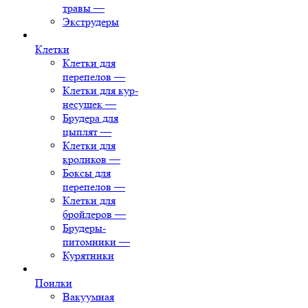
травы
—
Экструдеры
Клетки
Клетки для
перепелов
—
Клетки для кур-
несушек
—
Брудера для
цыплят
—
Клетки для
кроликов
—
Боксы для
перепелов
—
Клетки для
бройлеров
—
Брудеры-
питомники
—
Курятники
Поилки
Вакуумная