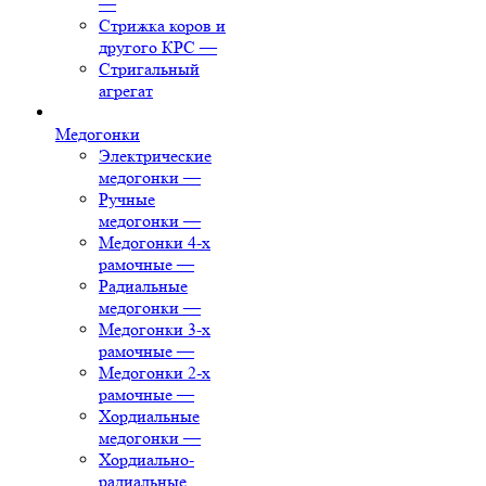
—
Стрижка коров и
другого КРС
—
Стригальный
агрегат
Медогонки
Электрические
медогонки
—
Ручные
медогонки
—
Медогонки 4-х
рамочные
—
Радиальные
медогонки
—
Медогонки 3-х
рамочные
—
Медогонки 2-х
рамочные
—
Хордиальные
медогонки
—
Хордиально-
радиальные