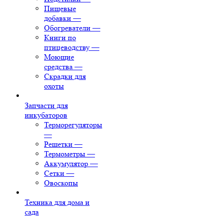
Пищевые
добавки
—
Обогреватели
—
Книги по
птицеводству
—
Моющие
средства
—
Скрадки для
охоты
Запчасти для
инкубаторов
Терморегуляторы
—
Решетки
—
Термометры
—
Аккумулятор
—
Сетки
—
Овоскопы
Техника для дома и
сада