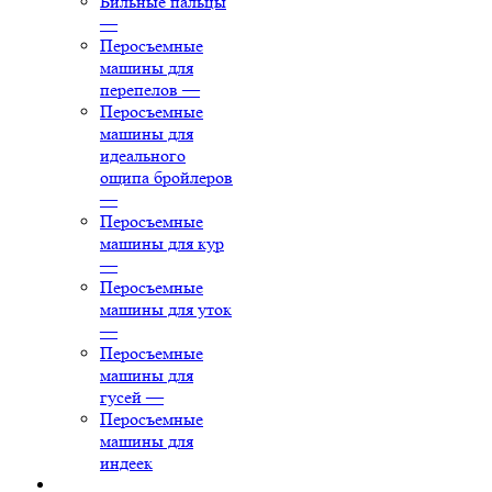
Бильные пальцы
—
Перосъемные
машины для
перепелов
—
Перосъемные
машины для
идеального
ощипа бройлеров
—
Перосъемные
машины для кур
—
Перосъемные
машины для уток
—
Перосъемные
машины для
гусей
—
Перосъемные
машины для
индеек