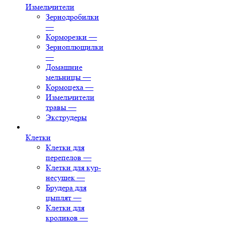
Измельчители
Зернодробилки
—
Корморезки
—
Зерноплющилки
—
Домашние
мельницы
—
Кормоцеха
—
Измельчители
травы
—
Экструдеры
Клетки
Клетки для
перепелов
—
Клетки для кур-
несушек
—
Брудера для
цыплят
—
Клетки для
кроликов
—