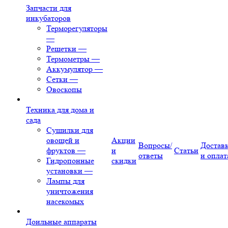
Запчасти для
инкубаторов
Терморегуляторы
—
Решетки
—
Термометры
—
Аккумулятор
—
Сетки
—
Овоскопы
Техника для дома и
сада
Сушилки для
овощей и
Акции
Вопросы/
Достав
фруктов
—
и
Статьи
ответы
и оплат
Гидропонные
скидки
установки
—
Лампы для
уничтожения
насекомых
Доильные аппараты