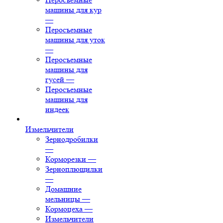
машины для кур
—
Перосъемные
машины для уток
—
Перосъемные
машины для
гусей
—
Перосъемные
машины для
индеек
Измельчители
Зернодробилки
—
Корморезки
—
Зерноплющилки
—
Домашние
мельницы
—
Кормоцеха
—
Измельчители