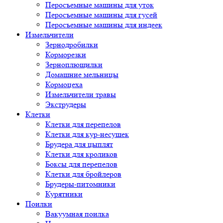
Перосъемные машины для уток
Перосъемные машины для гусей
Перосъемные машины для индеек
Измельчители
Зернодробилки
Корморезки
Зерноплющилки
Домашние мельницы
Кормоцеха
Измельчители травы
Экструдеры
Клетки
Клетки для перепелов
Клетки для кур-несушек
Брудера для цыплят
Клетки для кроликов
Боксы для перепелов
Клетки для бройлеров
Брудеры-питомники
Курятники
Поилки
Вакуумная поилка