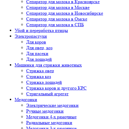
Сепаратор для молока в Красноярске
Сепаратор для молока в Москве
Сепаратор для молока в Новосибирске
Сепаратор для молока в Омске
Сепаратор для молока в СПБ
Убой и переработка птицы
Электропастухи
Для коров
Для овец, коз
Для пасеки
Для лошадей
Машинки для стрижки животных
Стрижка овец
Стрижка коз
Стрижка лошадей
Стрижка коров и другого КРС
Стригальный агрегат
Медогонки
Электрические медогонки
Ручные медогонки
Медогонки 4-х рамочные
Радиальные медогонки
Медогонки 3-х рамочные