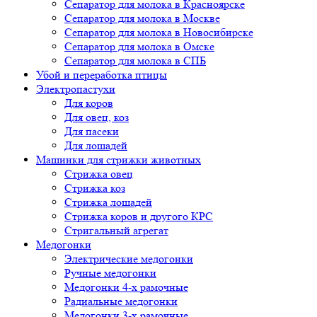
Сепаратор для молока в Красноярске
Сепаратор для молока в Москве
Сепаратор для молока в Новосибирске
Сепаратор для молока в Омске
Сепаратор для молока в СПБ
Убой и переработка птицы
Электропастухи
Для коров
Для овец, коз
Для пасеки
Для лошадей
Машинки для стрижки животных
Стрижка овец
Стрижка коз
Стрижка лошадей
Стрижка коров и другого КРС
Стригальный агрегат
Медогонки
Электрические медогонки
Ручные медогонки
Медогонки 4-х рамочные
Радиальные медогонки
Медогонки 3-х рамочные