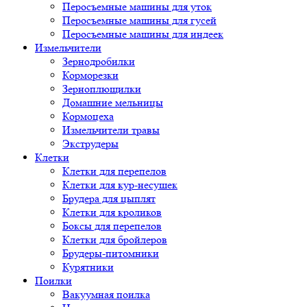
Перосъемные машины для уток
Перосъемные машины для гусей
Перосъемные машины для индеек
Измельчители
Зернодробилки
Корморезки
Зерноплющилки
Домашние мельницы
Кормоцеха
Измельчители травы
Экструдеры
Клетки
Клетки для перепелов
Клетки для кур-несушек
Брудера для цыплят
Клетки для кроликов
Боксы для перепелов
Клетки для бройлеров
Брудеры-питомники
Курятники
Поилки
Вакуумная поилка