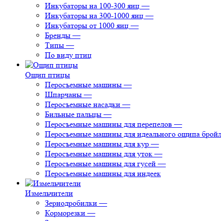
Инкубаторы на 100-300 яиц
—
Инкубаторы на 300-1000 яиц
—
Инкубаторы от 1000 яиц
—
Бренды
—
Типы
—
По виду птиц
Ощип птицы
Перосъемные машины
—
Шпарчаны
—
Перосъемные насадки
—
Бильные пальцы
—
Перосъемные машины для перепелов
—
Перосъемные машины для идеального ощипа брой
Перосъемные машины для кур
—
Перосъемные машины для уток
—
Перосъемные машины для гусей
—
Перосъемные машины для индеек
Измельчители
Зернодробилки
—
Корморезки
—