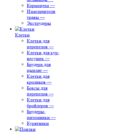
Кормоцеха
—
Измельчители
травы
—
Экструдеры
Клетки
Клетки для
перепелов
—
Клетки для кур-
несушек
—
Брудера для
цыплят
—
Клетки для
кроликов
—
Боксы для
перепелов
—
Клетки для
бройлеров
—
Брудеры-
питомники
—
Курятники