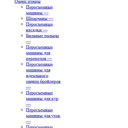
Ощип птицы
Перосъемные
машины
—
Шпарчаны
—
Перосъемные
насадки
—
Бильные пальцы
—
Перосъемные
машины для
перепелов
—
Перосъемные
машины для
идеального
ощипа бройлеров
—
Перосъемные
машины для кур
—
Перосъемные
машины для уток
—
Перосъемные