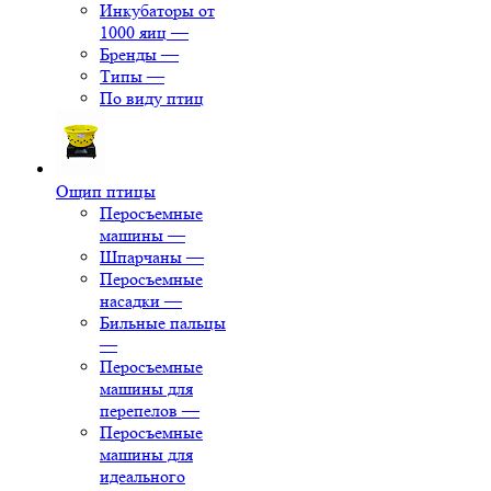
Инкубаторы от
1000 яиц
—
Бренды
—
Типы
—
По виду птиц
Ощип птицы
Перосъемные
машины
—
Шпарчаны
—
Перосъемные
насадки
—
Бильные пальцы
—
Перосъемные
машины для
перепелов
—
Перосъемные
машины для
идеального