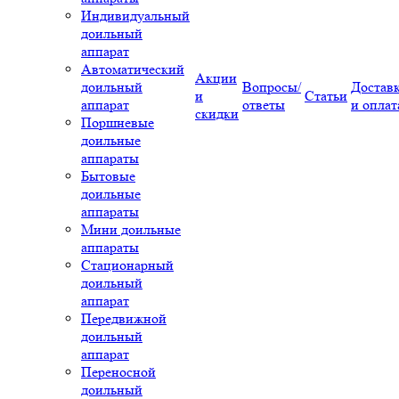
Индивидуальный
доильный
аппарат
Автоматический
Акции
доильный
Вопросы/
Достав
и
Статьи
аппарат
ответы
и оплат
скидки
Поршневые
доильные
аппараты
Бытовые
доильные
аппараты
Мини доильные
аппараты
Стационарный
доильный
аппарат
Передвижной
доильный
аппарат
Переносной
доильный