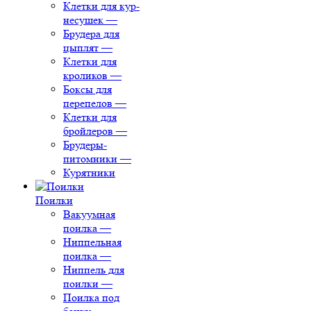
Клетки для кур-
несушек
—
Брудера для
цыплят
—
Клетки для
кроликов
—
Боксы для
перепелов
—
Клетки для
бройлеров
—
Брудеры-
питомники
—
Курятники
Поилки
Вакуумная
поилка
—
Ниппельная
поилка
—
Ниппель для
поилки
—
Поилка под