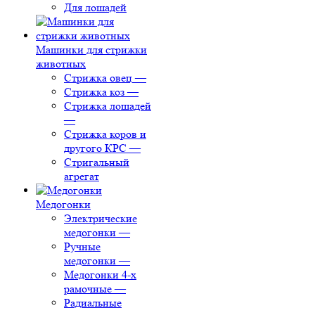
Для лошадей
Машинки для стрижки
животных
Стрижка овец
—
Стрижка коз
—
Стрижка лошадей
—
Стрижка коров и
другого КРС
—
Стригальный
агрегат
Медогонки
Электрические
медогонки
—
Ручные
медогонки
—
Медогонки 4-х
рамочные
—
Радиальные