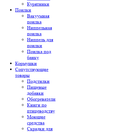
Курятники
Поилки
Вакуумная
поилка
Ниппельная
поилка
Ниппель для
поилки
Поилка под
банку
Кормушки
Сопутствующие
товары
Подстилки
Пищевые
добавки
Обогреватели
Книги по
птицеводству
Моющие
средства
Скрадки для