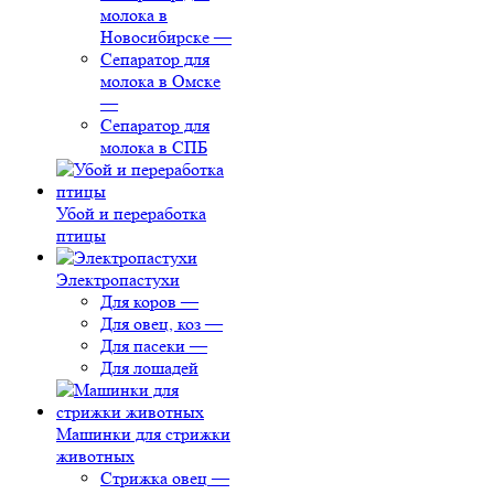
молока в
Новосибирске
—
Сепаратор для
молока в Омске
—
Сепаратор для
молока в СПБ
Убой и переработка
птицы
Электропастухи
Для коров
—
Для овец, коз
—
Для пасеки
—
Для лошадей
Машинки для стрижки
животных
Стрижка овец
—