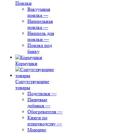
Поилки
Вакуумная
поилка
—
Ниппельная
поилка
—
Ниппель для
поилки
—
Поилка под
банку
Кормушки
Сопутствующие
товары
Подстилки
—
Пищевые
добавки
—
Обогреватели
—
Книги по
птицеводству
—
Моющие