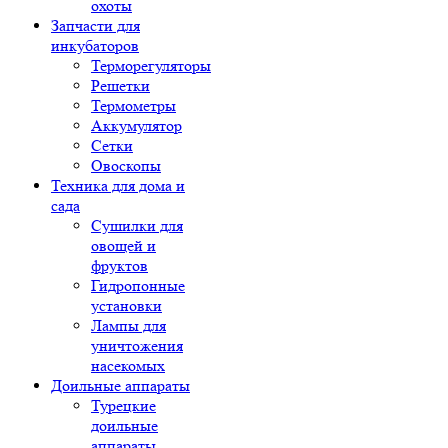
охоты
Запчасти для
инкубаторов
Терморегуляторы
Решетки
Термометры
Аккумулятор
Сетки
Овоскопы
Техника для дома и
сада
Сушилки для
овощей и
фруктов
Гидропонные
установки
Лампы для
уничтожения
насекомых
Доильные аппараты
Турецкие
доильные
аппараты