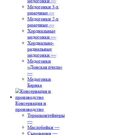
медогонки
—
Медогонки 3-х
рамочные
—
Медогонки 2-х
рамочные
—
Хордиальные
медогонки
—
Хордиально-
радиальные
медогонки
—
Медогонки
«Донская пчела»
—
Медогонки
Барика
Консервация и
производство
Термоконтейнеры
—
Маслобойки
—
Сыроварни
—