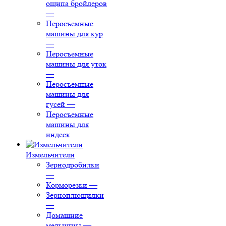
ощипа бройлеров
—
Перосъемные
машины для кур
—
Перосъемные
машины для уток
—
Перосъемные
машины для
гусей
—
Перосъемные
машины для
индеек
Измельчители
Зернодробилки
—
Корморезки
—
Зерноплющилки
—
Домашние
мельницы
—