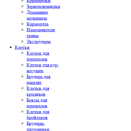
Корморезки
Зерноплющилки
Домашние
мельницы
Кормоцеха
Измельчители
травы
Экструдеры
Клетки
Клетки для
перепелов
Клетки для кур-
несушек
Брудера для
цыплят
Клетки для
кроликов
Боксы для
перепелов
Клетки для
бройлеров
Брудеры-
питомники