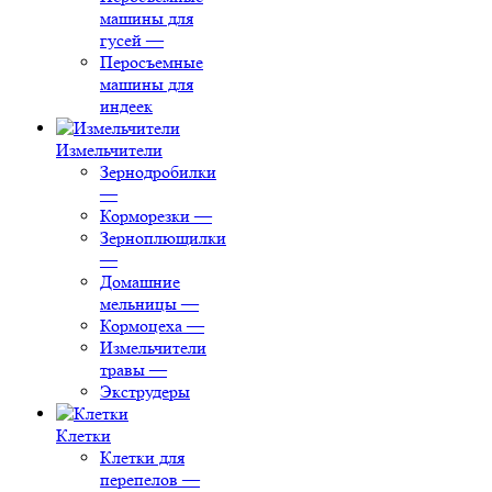
машины для
гусей
—
Перосъемные
машины для
индеек
Измельчители
Зернодробилки
—
Корморезки
—
Зерноплющилки
—
Домашние
мельницы
—
Кормоцеха
—
Измельчители
травы
—
Экструдеры
Клетки
Клетки для
перепелов
—