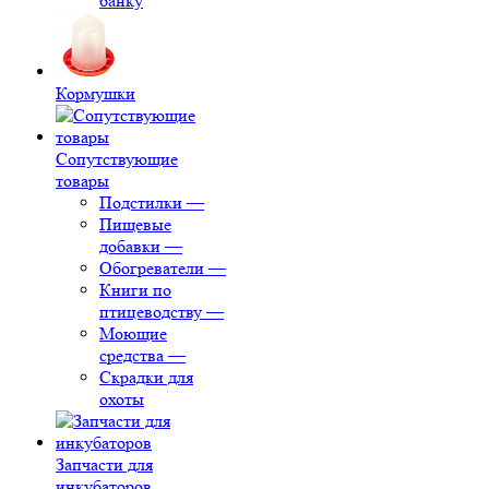
банку
Кормушки
Сопутствующие
товары
Подстилки
—
Пищевые
добавки
—
Обогреватели
—
Книги по
птицеводству
—
Моющие
средства
—
Скрадки для
охоты
Запчасти для
инкубаторов