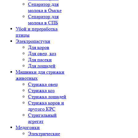
Сепаратор для
молока в Омске
Сепаратор для
молока в СПБ
Убой и переработка
птицы
Электропастухи
Для коров
Для овец, коз
Для пасеки
Для лошадей
Машинки для стрижки
животных
Стрижка овец
Стрижка коз
Стрижка лошадей
Стрижка коров и
другого КРС
Стригальный
агрегат
Медогонки
Электрические