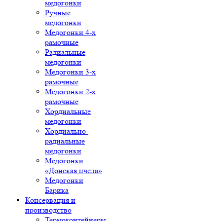
медогонки
Ручные
медогонки
Медогонки 4-х
рамочные
Радиальные
медогонки
Медогонки 3-х
рамочные
Медогонки 2-х
рамочные
Хордиальные
медогонки
Хордиально-
радиальные
медогонки
Медогонки
«Донская пчела»
Медогонки
Барика
Консервация и
производство
Термоконтейнеры