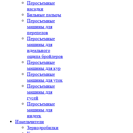
Перосъемные
насадки
Бильные пальцы
Перосъемные
машины для
перепелов
Перосъемные
машины для
идеального
ощипа бройлеров
Перосъемные
машины для кур
Перосъемные
машины для уток
Перосъемные
машины для
гусей
Перосъемные
машины для
индеек
Измельчители
Зернодробилки