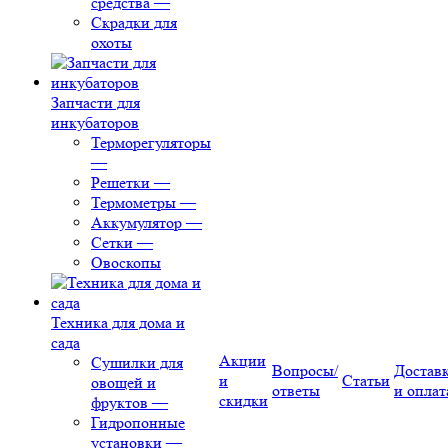
средства
—
Скрадки для
охоты
Запчасти для
инкубаторов
Терморегуляторы
—
Решетки
—
Термометры
—
Аккумулятор
—
Сетки
—
Овоскопы
Техника для дома и
сада
Акции
Сушилки для
Вопросы/
Достав
и
Статьи
овощей и
ответы
и оплат
скидки
фруктов
—
Гидропонные
установки
—