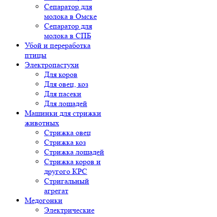
Сепаратор для
молока в Омске
Сепаратор для
молока в СПБ
Убой и переработка
птицы
Электропастухи
Для коров
Для овец, коз
Для пасеки
Для лошадей
Машинки для стрижки
животных
Стрижка овец
Стрижка коз
Стрижка лошадей
Стрижка коров и
другого КРС
Стригальный
агрегат
Медогонки
Электрические