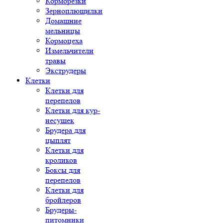
Корморезки
Зерноплющилки
Домашние
мельницы
Кормоцеха
Измельчители
травы
Экструдеры
Клетки
Клетки для
перепелов
Клетки для кур-
несушек
Брудера для
цыплят
Клетки для
кроликов
Боксы для
перепелов
Клетки для
бройлеров
Брудеры-
питомники