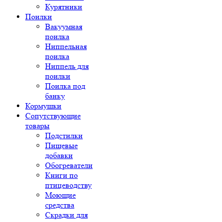
Курятники
Поилки
Вакуумная
поилка
Ниппельная
поилка
Ниппель для
поилки
Поилка под
банку
Кормушки
Сопутствующие
товары
Подстилки
Пищевые
добавки
Обогреватели
Книги по
птицеводству
Моющие
средства
Скрадки для