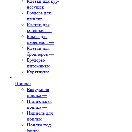
Клетки для кур-
несушек
—
Брудера для
цыплят
—
Клетки для
кроликов
—
Боксы для
перепелов
—
Клетки для
бройлеров
—
Брудеры-
питомники
—
Курятники
Поилки
Вакуумная
поилка
—
Ниппельная
поилка
—
Ниппель для
поилки
—
Поилка под
банку