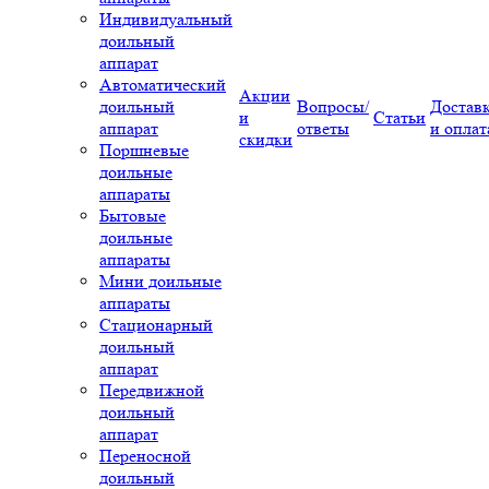
Индивидуальный
доильный
аппарат
Автоматический
Акции
доильный
Вопросы/
Достав
и
Статьи
аппарат
ответы
и оплат
скидки
Поршневые
доильные
аппараты
Бытовые
доильные
аппараты
Мини доильные
аппараты
Стационарный
доильный
аппарат
Передвижной
доильный
аппарат
Переносной
доильный