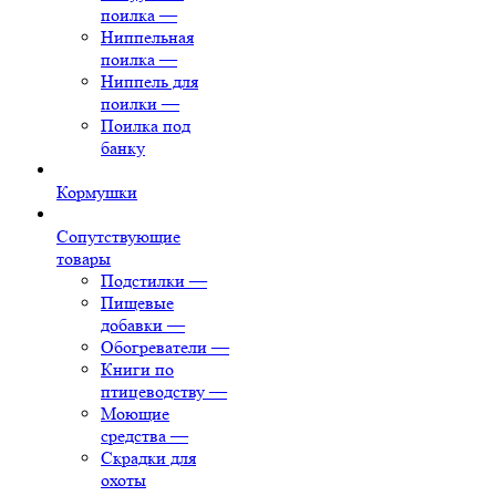
поилка
—
Ниппельная
поилка
—
Ниппель для
поилки
—
Поилка под
банку
Кормушки
Сопутствующие
товары
Подстилки
—
Пищевые
добавки
—
Обогреватели
—
Книги по
птицеводству
—
Моющие
средства
—
Скрадки для
охоты