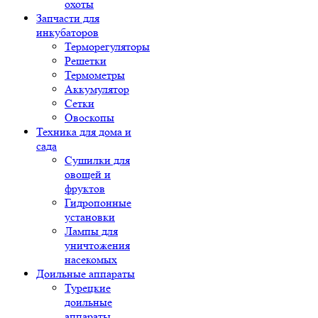
охоты
Запчасти для
инкубаторов
Терморегуляторы
Решетки
Термометры
Аккумулятор
Сетки
Овоскопы
Техника для дома и
сада
Сушилки для
овощей и
фруктов
Гидропонные
установки
Лампы для
уничтожения
насекомых
Доильные аппараты
Турецкие
доильные
аппараты