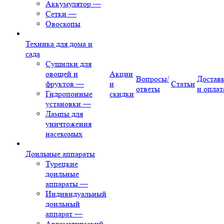
Аккумулятор
—
Сетки
—
Овоскопы
Техника для дома и
сада
Сушилки для
овощей и
Акции
Вопросы/
Достав
фруктов
—
и
Статьи
ответы
и оплат
Гидропонные
скидки
установки
—
Лампы для
уничтожения
насекомых
Доильные аппараты
Турецкие
доильные
аппараты
—
Индивидуальный
доильный
аппарат
—
Автоматический