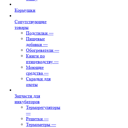
Кормушки
Сопутствующие
товары
Подстилки
—
Пищевые
добавки
—
Обогреватели
—
Книги по
птицеводству
—
Моющие
средства
—
Скрадки для
охоты
Запчасти для
инкубаторов
Терморегуляторы
—
Решетки
—
Термометры
—