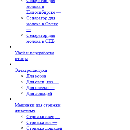
Сепаратор для
молока в
Новосибирске
—
Сепаратор для
молока в Омске
—
Сепаратор для
молока в СПБ
Убой и переработка
птицы
Электропастухи
Для коров
—
Для овец, коз
—
Для пасеки
—
Для лошадей
Машинки для стрижки
животных
Стрижка овец
—
Стрижка коз
—
Стрижка лошадей