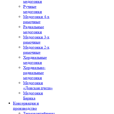
медогонки
Ручные
медогонки
Медогонки 4-х
рамочные
Радиальные
медогонки
Медогонки 3-х
рамочные
Медогонки 2-х
рамочные
Хордиальные
медогонки
Хордиально-
радиальные
медогонки
Медогонки
«Донская пчела»
Медогонки
Барика
Консервация и
производство
Термоконтейнеры