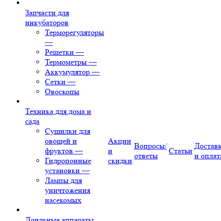
Запчасти для
инкубаторов
Терморегуляторы
—
Решетки
—
Термометры
—
Аккумулятор
—
Сетки
—
Овоскопы
Техника для дома и
сада
Сушилки для
овощей и
Акции
Вопросы/
Достав
фруктов
—
и
Статьи
ответы
и оплат
Гидропонные
скидки
установки
—
Лампы для
уничтожения
насекомых
Доильные аппараты