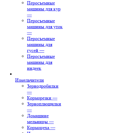
Перосъемные
машины для кур
—
Перосъемные
машины для уток
—
Перосъемные
машины для
гусей
—
Перосъемные
машины для
индеек
Измельчители
Зернодробилки
—
Корморезки
—
Зерноплющилки
—
Домашние
мельницы
—
Кормоцеха
—