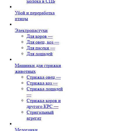
молока в СПБ
Убой и переработка
птицы
Электропастухи
Для коров
—
Для овец, коз
—
Для пасеки
—
Для лошадей
Машинки для стрижки
животных
Стрижка овец
—
Стрижка коз
—
Стрижка лошадей
—
Стрижка коров и
другого КРС
—
Стригальный
агрегат
Медогонки