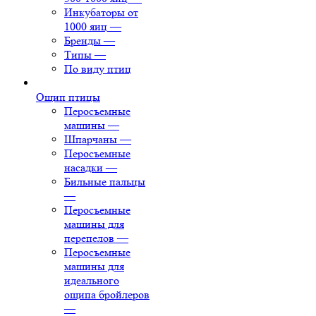
Инкубаторы от
1000 яиц
—
Бренды
—
Типы
—
По виду птиц
Ощип птицы
Перосъемные
машины
—
Шпарчаны
—
Перосъемные
насадки
—
Бильные пальцы
—
Перосъемные
машины для
перепелов
—
Перосъемные
машины для
идеального
ощипа бройлеров
—