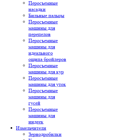
Перосъемные
насадки
Бильные пальцы
Перосъемные
машины для
перепелов
Перосъемные
машины для
идеального
ощипа бройлеров
Перосъемные
машины для кур
Перосъемные
машины для уток
Перосъемные
машины для
гусей
Перосъемные
машины для
индеек
Измельчители
Зернодробилки