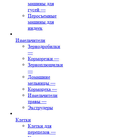
машины для
гусей
—
Перосъемные
машины для
индеек
Измельчители
Зернодробилки
—
Корморезки
—
Зерноплющилки
—
Домашние
мельницы
—
Кормоцеха
—
Измельчители
травы
—
Экструдеры
Клетки
Клетки для
перепелов
—