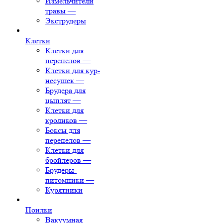
Измельчители
травы
—
Экструдеры
Клетки
Клетки для
перепелов
—
Клетки для кур-
несушек
—
Брудера для
цыплят
—
Клетки для
кроликов
—
Боксы для
перепелов
—
Клетки для
бройлеров
—
Брудеры-
питомники
—
Курятники
Поилки
Вакуумная