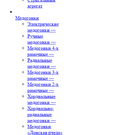
агрегат
Медогонки
Электрические
медогонки
—
Ручные
медогонки
—
Медогонки 4-х
рамочные
—
Радиальные
медогонки
—
Медогонки 3-х
рамочные
—
Медогонки 2-х
рамочные
—
Хордиальные
медогонки
—
Хордиально-
радиальные
медогонки
—
Медогонки
«Донская пчела»