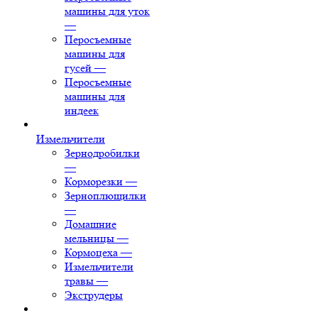
машины для уток
—
Перосъемные
машины для
гусей
—
Перосъемные
машины для
индеек
Измельчители
Зернодробилки
—
Корморезки
—
Зерноплющилки
—
Домашние
мельницы
—
Кормоцеха
—
Измельчители
травы
—
Экструдеры