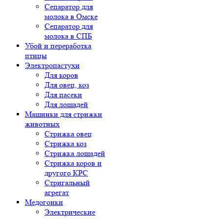
Сепаратор для
молока в Омске
Сепаратор для
молока в СПБ
Убой и переработка
птицы
Электропастухи
Для коров
Для овец, коз
Для пасеки
Для лошадей
Машинки для стрижки
животных
Стрижка овец
Стрижка коз
Стрижка лошадей
Стрижка коров и
другого КРС
Стригальный
агрегат
Медогонки
Электрические