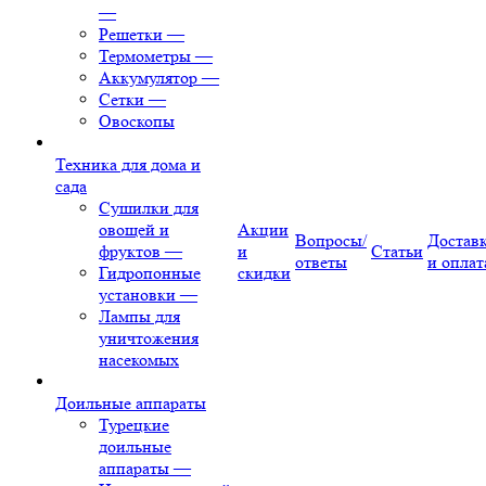
—
Решетки
—
Термометры
—
Аккумулятор
—
Сетки
—
Овоскопы
Техника для дома и
сада
Сушилки для
овощей и
Акции
Вопросы/
Достав
фруктов
—
и
Статьи
ответы
и оплат
Гидропонные
скидки
установки
—
Лампы для
уничтожения
насекомых
Доильные аппараты
Турецкие
доильные
аппараты
—