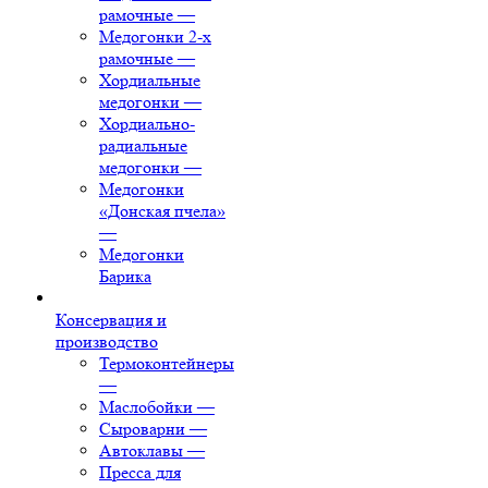
рамочные
—
Медогонки 2-х
рамочные
—
Хордиальные
медогонки
—
Хордиально-
радиальные
медогонки
—
Медогонки
«Донская пчела»
—
Медогонки
Барика
Консервация и
производство
Термоконтейнеры
—
Маслобойки
—
Сыроварни
—
Автоклавы
—
Пресса для