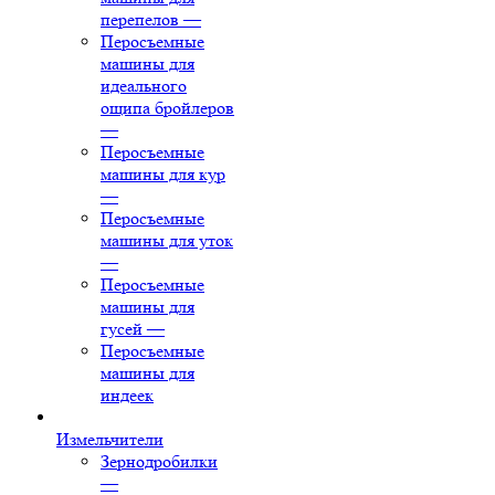
перепелов
—
Перосъемные
машины для
идеального
ощипа бройлеров
—
Перосъемные
машины для кур
—
Перосъемные
машины для уток
—
Перосъемные
машины для
гусей
—
Перосъемные
машины для
индеек
Измельчители
Зернодробилки
—