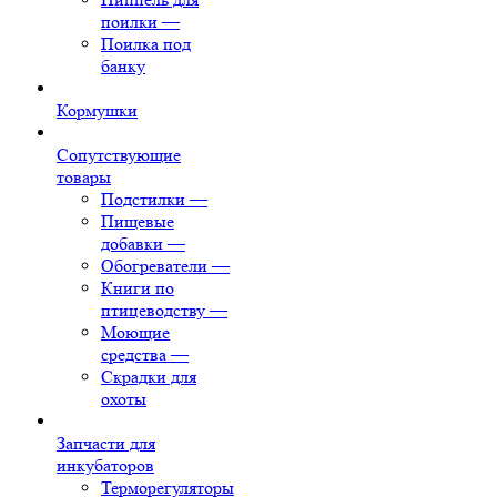
поилки
—
Поилка под
банку
Кормушки
Сопутствующие
товары
Подстилки
—
Пищевые
добавки
—
Обогреватели
—
Книги по
птицеводству
—
Моющие
средства
—
Скрадки для
охоты
Запчасти для
инкубаторов
Терморегуляторы