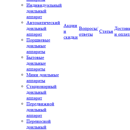
Индивидуальный
доильный
аппарат
Автоматический
Акции
доильный
Вопросы/
Достав
и
Статьи
аппарат
ответы
и оплат
скидки
Поршневые
доильные
аппараты
Бытовые
доильные
аппараты
Мини доильные
аппараты
Стационарный
доильный
аппарат
Передвижной
доильный
аппарат
Переносной
доильный