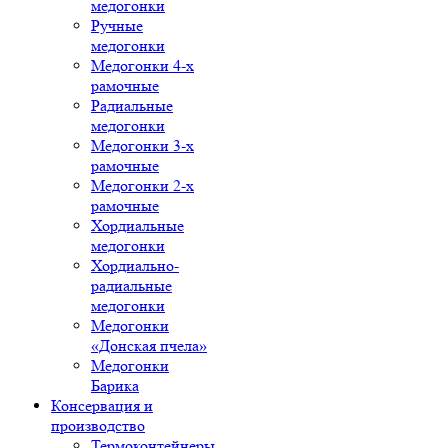
медогонки
Ручные
медогонки
Медогонки 4-х
рамочные
Радиальные
медогонки
Медогонки 3-х
рамочные
Медогонки 2-х
рамочные
Хордиальные
медогонки
Хордиально-
радиальные
медогонки
Медогонки
«Донская пчела»
Медогонки
Барика
Консервация и
производство
Термоконтейнеры