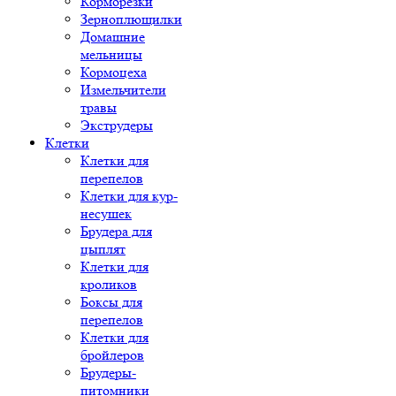
Корморезки
Зерноплющилки
Домашние
мельницы
Кормоцеха
Измельчители
травы
Экструдеры
Клетки
Клетки для
перепелов
Клетки для кур-
несушек
Брудера для
цыплят
Клетки для
кроликов
Боксы для
перепелов
Клетки для
бройлеров
Брудеры-
питомники