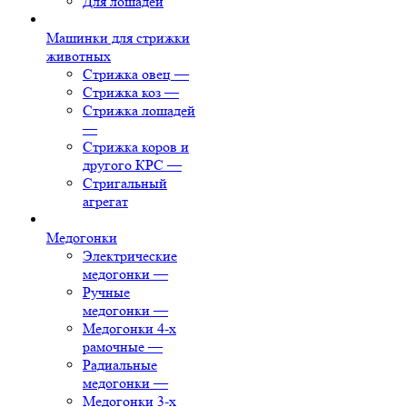
Для лошадей
Машинки для стрижки
животных
Стрижка овец
—
Стрижка коз
—
Стрижка лошадей
—
Стрижка коров и
другого КРС
—
Стригальный
агрегат
Медогонки
Электрические
медогонки
—
Ручные
медогонки
—
Медогонки 4-х
рамочные
—
Радиальные
медогонки
—
Медогонки 3-х