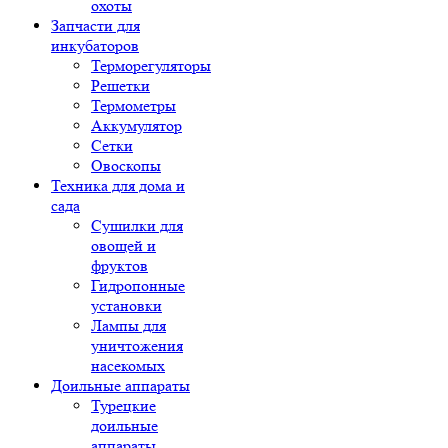
охоты
Запчасти для
инкубаторов
Терморегуляторы
Решетки
Термометры
Аккумулятор
Сетки
Овоскопы
Техника для дома и
сада
Сушилки для
овощей и
фруктов
Гидропонные
установки
Лампы для
уничтожения
насекомых
Доильные аппараты
Турецкие
доильные
аппараты