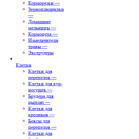
Корморезки
—
Зерноплющилки
—
Домашние
мельницы
—
Кормоцеха
—
Измельчители
травы
—
Экструдеры
Клетки
Клетки для
перепелов
—
Клетки для кур-
несушек
—
Брудера для
цыплят
—
Клетки для
кроликов
—
Боксы для
перепелов
—
Клетки для