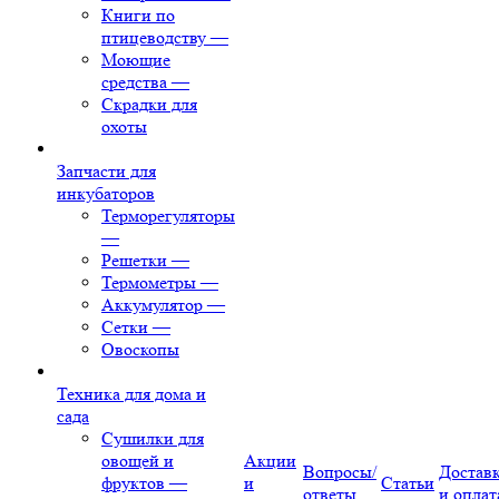
Книги по
птицеводству
—
Моющие
средства
—
Скрадки для
охоты
Запчасти для
инкубаторов
Терморегуляторы
—
Решетки
—
Термометры
—
Аккумулятор
—
Сетки
—
Овоскопы
Техника для дома и
сада
Сушилки для
овощей и
Акции
Вопросы/
Достав
фруктов
—
и
Статьи
ответы
и оплат