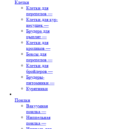
Клетки
Клетки для
перепелов
—
Клетки для кур-
несушек
—
Брудера для
цыплят
—
Клетки для
кроликов
—
Боксы для
перепелов
—
Клетки для
бройлеров
—
Брудеры-
питомники
—
Курятники
Поилки
Вакуумная
поилка
—
Ниппельная
поилка
—
Ниппель для