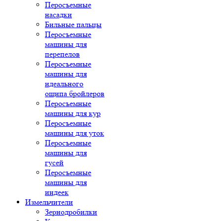
Перосъемные
насадки
Бильные пальцы
Перосъемные
машины для
перепелов
Перосъемные
машины для
идеального
ощипа бройлеров
Перосъемные
машины для кур
Перосъемные
машины для уток
Перосъемные
машины для
гусей
Перосъемные
машины для
индеек
Измельчители
Зернодробилки