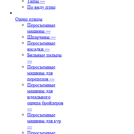
Типы
—
По виду птиц
Ощип птицы
Перосъемные
машины
—
Шпарчаны
—
Перосъемные
насадки
—
Бильные пальцы
—
Перосъемные
машины для
перепелов
—
Перосъемные
машины для
идеального
ощипа бройлеров
—
Перосъемные
машины для кур
—
Перосъемные