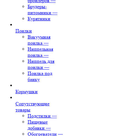
бройлеров
—
Брудеры-
питомники
—
Курятники
Поилки
Вакуумная
поилка
—
Ниппельная
поилка
—
Ниппель для
поилки
—
Поилка под
банку
Кормушки
Сопутствующие
товары
Подстилки
—
Пищевые
добавки
—
Обогреватели
—