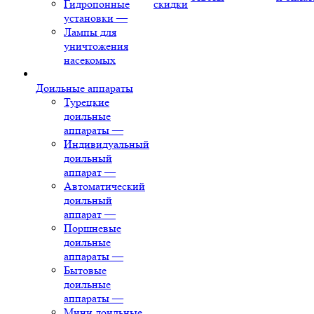
Гидропонные
скидки
установки
—
Лампы для
уничтожения
насекомых
Доильные аппараты
Турецкие
доильные
аппараты
—
Индивидуальный
доильный
аппарат
—
Автоматический
доильный
аппарат
—
Поршневые
доильные
аппараты
—
Бытовые
доильные
аппараты
—
Мини доильные