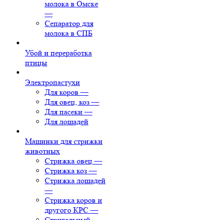
молока в Омске
—
Сепаратор для
молока в СПБ
Убой и переработка
птицы
Электропастухи
Для коров
—
Для овец, коз
—
Для пасеки
—
Для лошадей
Машинки для стрижки
животных
Стрижка овец
—
Стрижка коз
—
Стрижка лошадей
—
Стрижка коров и
другого КРС
—
Стригальный