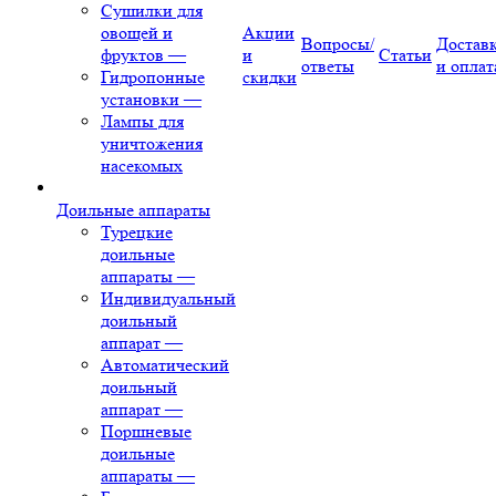
Сушилки для
овощей и
Акции
Вопросы/
Достав
фруктов
—
и
Статьи
ответы
и оплат
Гидропонные
скидки
установки
—
Лампы для
уничтожения
насекомых
Доильные аппараты
Турецкие
доильные
аппараты
—
Индивидуальный
доильный
аппарат
—
Автоматический
доильный
аппарат
—
Поршневые
доильные
аппараты
—