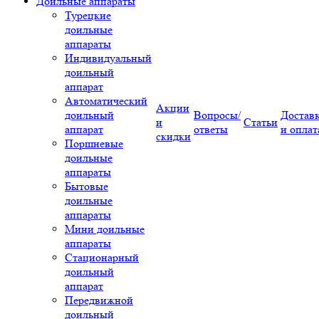
Доильные аппараты
Турецкие
доильные
аппараты
Индивидуальный
доильный
аппарат
Автоматический
Акции
доильный
Вопросы/
Достав
и
Статьи
аппарат
ответы
и оплат
скидки
Поршневые
доильные
аппараты
Бытовые
доильные
аппараты
Мини доильные
аппараты
Стационарный
доильный
аппарат
Передвижной
доильный