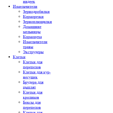
индеек
Измельчители
Зернодробилки
Корморезки
Зерноплющилки
Домашние
мельницы
Кормоцеха
Измельчители
травы
Экструдеры
Клетки
Клетки для
перепелов
Клетки для кур-
несушек
Брудера для
цыплят
Клетки для
кроликов
Боксы для
перепелов
Клетки для