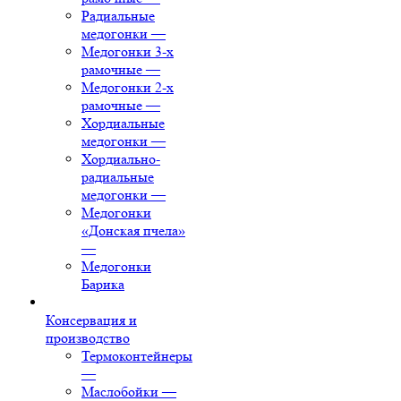
Радиальные
медогонки
—
Медогонки 3-х
рамочные
—
Медогонки 2-х
рамочные
—
Хордиальные
медогонки
—
Хордиально-
радиальные
медогонки
—
Медогонки
«Донская пчела»
—
Медогонки
Барика
Консервация и
производство
Термоконтейнеры
—
Маслобойки
—