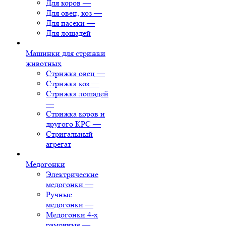
Для коров
—
Для овец, коз
—
Для пасеки
—
Для лошадей
Машинки для стрижки
животных
Стрижка овец
—
Стрижка коз
—
Стрижка лошадей
—
Стрижка коров и
другого КРС
—
Стригальный
агрегат
Медогонки
Электрические
медогонки
—
Ручные
медогонки
—
Медогонки 4-х
рамочные
—