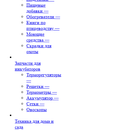
Пищевые
добавки
—
Обогреватели
—
Книги по
птицеводству
—
Моющие
средства
—
Скрадки для
охоты
Запчасти для
инкубаторов
Терморегуляторы
—
Решетки
—
Термометры
—
Аккумулятор
—
Сетки
—
Овоскопы
Техника для дома и
сада