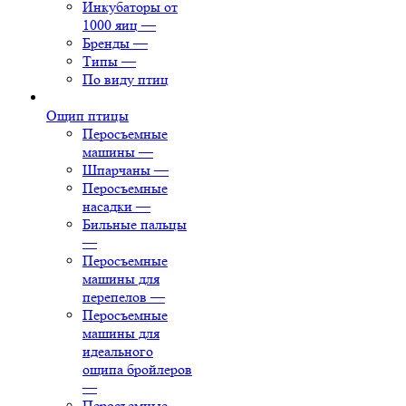
Инкубаторы от
1000 яиц
—
Бренды
—
Типы
—
По виду птиц
Ощип птицы
Перосъемные
машины
—
Шпарчаны
—
Перосъемные
насадки
—
Бильные пальцы
—
Перосъемные
машины для
перепелов
—
Перосъемные
машины для
идеального
ощипа бройлеров
—
Перосъемные