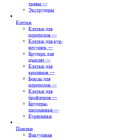
травы
—
Экструдеры
Клетки
Клетки для
перепелов
—
Клетки для кур-
несушек
—
Брудера для
цыплят
—
Клетки для
кроликов
—
Боксы для
перепелов
—
Клетки для
бройлеров
—
Брудеры-
питомники
—
Курятники
Поилки
Вакуумная