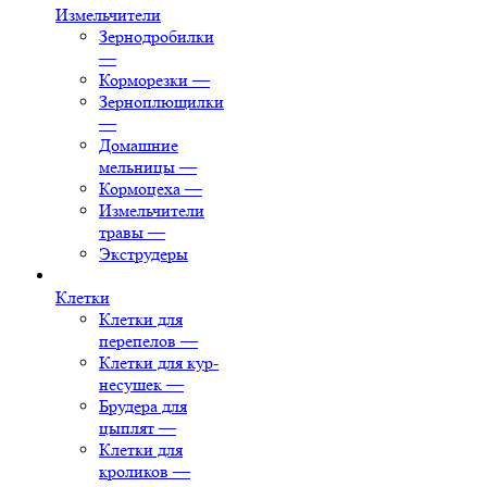
Измельчители
Зернодробилки
—
Корморезки
—
Зерноплющилки
—
Домашние
мельницы
—
Кормоцеха
—
Измельчители
травы
—
Экструдеры
Клетки
Клетки для
перепелов
—
Клетки для кур-
несушек
—
Брудера для
цыплят
—
Клетки для
кроликов
—