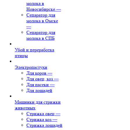
молока в
Новосибирске
—
Сепаратор для
молока в Омске
—
Сепаратор для
молока в СПБ
Убой и переработка
птицы
Электропастухи
Для коров
—
Для овец, коз
—
Для пасеки
—
Для лошадей
Машинки для стрижки
животных
Стрижка овец
—
Стрижка коз
—
Стрижка лошадей