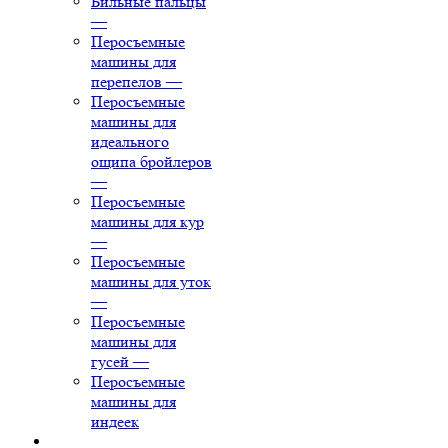
Бильные пальцы
—
Перосъемные
машины для
перепелов
—
Перосъемные
машины для
идеального
ощипа бройлеров
—
Перосъемные
машины для кур
—
Перосъемные
машины для уток
—
Перосъемные
машины для
гусей
—
Перосъемные
машины для
индеек