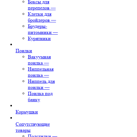
Боксы для
перепелов
—
Клетки для
бройлеров
—
Брудеры-
питомники
—
Курятники
Поилки
Вакуумная
поилка
—
Ниппельная
поилка
—
Ниппель для
поилки
—
Поилка под
банку
Кормушки
Сопутствующие
товары
Подстилки
—