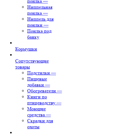
поилка
—
Ниппельная
поилка
—
Ниппель для
поилки
—
Поилка под
банку
Кормушки
Сопутствующие
товары
Подстилки
—
Пищевые
добавки
—
Обогреватели
—
Книги по
птицеводству
—
Моющие
средства
—
Скрадки для
охоты