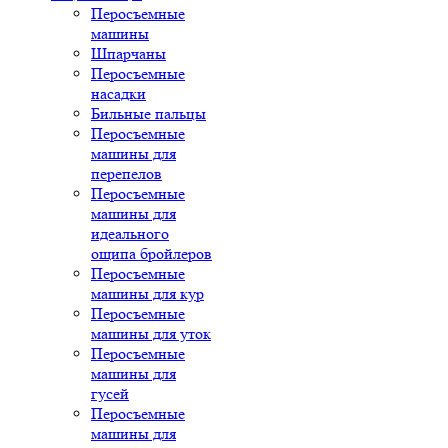
Перосъемные
машины
Шпарчаны
Перосъемные
насадки
Бильные пальцы
Перосъемные
машины для
перепелов
Перосъемные
машины для
идеального
ощипа бройлеров
Перосъемные
машины для кур
Перосъемные
машины для уток
Перосъемные
машины для
гусей
Перосъемные
машины для