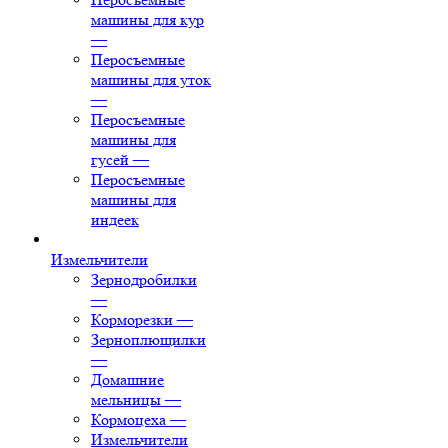
машины для кур
—
Перосъемные
машины для уток
—
Перосъемные
машины для
гусей
—
Перосъемные
машины для
индеек
Измельчители
Зернодробилки
—
Корморезки
—
Зерноплющилки
—
Домашние
мельницы
—
Кормоцеха
—
Измельчители