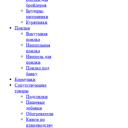
бройлеров
Брудеры-
питомники
Курятники
Поилки
Вакуумная
поилка
Ниппельная
поилка
Ниппель для
поилки
Поилка под
банку
Кормушки
Сопутствующие
товары
Подстилки
Пищевые
добавки
Обогреватели
Книги по
птицеводству