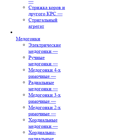
—
Стрижка коров и
другого КРС
—
Стригальный
агрегат
Медогонки
Электрические
медогонки
—
Ручные
медогонки
—
Медогонки 4-х
рамочные
—
Радиальные
медогонки
—
Медогонки 3-х
рамочные
—
Медогонки 2-х
рамочные
—
Хордиальные
медогонки
—
Хордиально-
радиальные