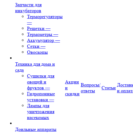
Запчасти для
инкубаторов
Терморегуляторы
—
Решетки
—
Термометры
—
Аккумулятор
—
Сетки
—
Овоскопы
Техника для дома и
сада
Сушилки для
овощей и
Акции
Вопросы/
Достав
фруктов
—
и
Статьи
ответы
и оплат
Гидропонные
скидки
установки
—
Лампы для
уничтожения
насекомых
Доильные аппараты