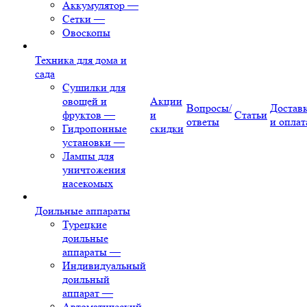
Аккумулятор
—
Сетки
—
Овоскопы
Техника для дома и
сада
Сушилки для
овощей и
Акции
Вопросы/
Достав
фруктов
—
и
Статьи
ответы
и оплат
Гидропонные
скидки
установки
—
Лампы для
уничтожения
насекомых
Доильные аппараты
Турецкие
доильные
аппараты
—
Индивидуальный
доильный
аппарат
—
Автоматический