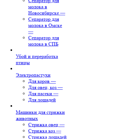
Сепаратор для
молока в
Новосибирске
—
Сепаратор для
молока в Омске
—
Сепаратор для
молока в СПБ
Убой и переработка
птицы
Электропастухи
Для коров
—
Для овец, коз
—
Для пасеки
—
Для лошадей
Машинки для стрижки
животных
Стрижка овец
—
Стрижка коз
—
Стрижка лошадей