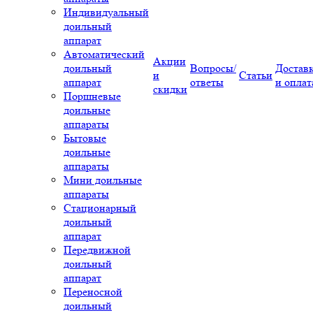
Индивидуальный
доильный
аппарат
Автоматический
Акции
доильный
Вопросы/
Достав
и
Статьи
аппарат
ответы
и оплат
скидки
Поршневые
доильные
аппараты
Бытовые
доильные
аппараты
Мини доильные
аппараты
Стационарный
доильный
аппарат
Передвижной
доильный
аппарат
Переносной
доильный