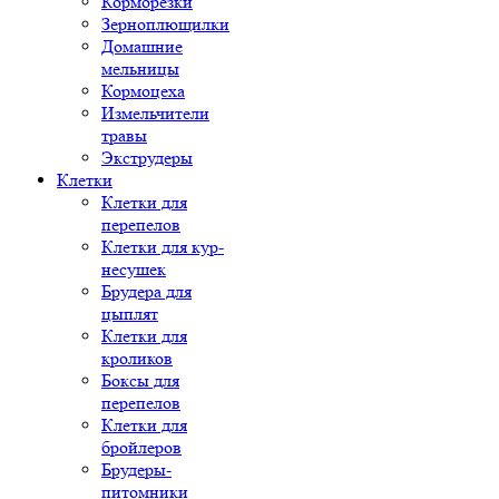
Корморезки
Зерноплющилки
Домашние
мельницы
Кормоцеха
Измельчители
травы
Экструдеры
Клетки
Клетки для
перепелов
Клетки для кур-
несушек
Брудера для
цыплят
Клетки для
кроликов
Боксы для
перепелов
Клетки для
бройлеров
Брудеры-
питомники