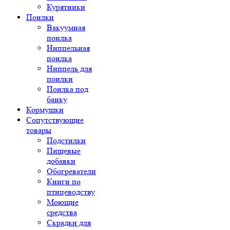
Курятники
Поилки
Вакуумная
поилка
Ниппельная
поилка
Ниппель для
поилки
Поилка под
банку
Кормушки
Сопутствующие
товары
Подстилки
Пищевые
добавки
Обогреватели
Книги по
птицеводству
Моющие
средства
Скрадки для