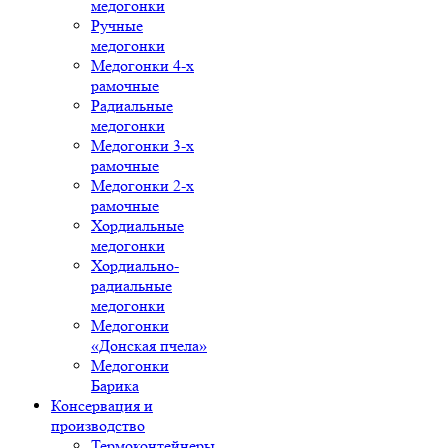
медогонки
Ручные
медогонки
Медогонки 4-х
рамочные
Радиальные
медогонки
Медогонки 3-х
рамочные
Медогонки 2-х
рамочные
Хордиальные
медогонки
Хордиально-
радиальные
медогонки
Медогонки
«Донская пчела»
Медогонки
Барика
Консервация и
производство
Термоконтейнеры