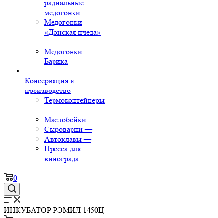
радиальные
медогонки
—
Медогонки
«Донская пчела»
—
Медогонки
Барика
Консервация и
производство
Термоконтейнеры
—
Маслобойки
—
Сыроварни
—
Автоклавы
—
Пресса для
винограда
0
ИНКУБАТОР РЭМИЛ 1450Ц