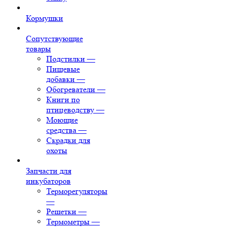
Кормушки
Сопутствующие
товары
Подстилки
—
Пищевые
добавки
—
Обогреватели
—
Книги по
птицеводству
—
Моющие
средства
—
Скрадки для
охоты
Запчасти для
инкубаторов
Терморегуляторы
—
Решетки
—
Термометры
—