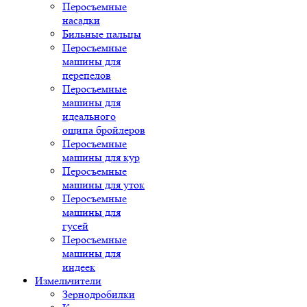
Перосъемные
насадки
Бильные пальцы
Перосъемные
машины для
перепелов
Перосъемные
машины для
идеального
ощипа бройлеров
Перосъемные
машины для кур
Перосъемные
машины для уток
Перосъемные
машины для
гусей
Перосъемные
машины для
индеек
Измельчители
Зернодробилки