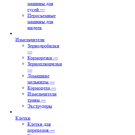
машины для
гусей
—
Перосъемные
машины для
индеек
Измельчители
Зернодробилки
—
Корморезки
—
Зерноплющилки
—
Домашние
мельницы
—
Кормоцеха
—
Измельчители
травы
—
Экструдеры
Клетки
Клетки для
перепелов
—