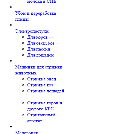
молока в СПБ
Убой и переработка
птицы
Электропастухи
Для коров
—
Для овец, коз
—
Для пасеки
—
Для лошадей
Машинки для стрижки
животных
Стрижка овец
—
Стрижка коз
—
Стрижка лошадей
—
Стрижка коров и
другого КРС
—
Стригальный
агрегат
Медогонки