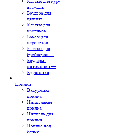
Клетки для кур-
несушек
—
Брудера для
цыплят
—
Клетки для
кроликов
—
Боксы для
перепелов
—
Клетки для
бройлеров
—
Брудеры-
питомники
—
Курятники
Поилки
Вакуумная
поилка
—
Ниппельная
поилка
—
Ниппель для
поилки
—
Поилка под
банку