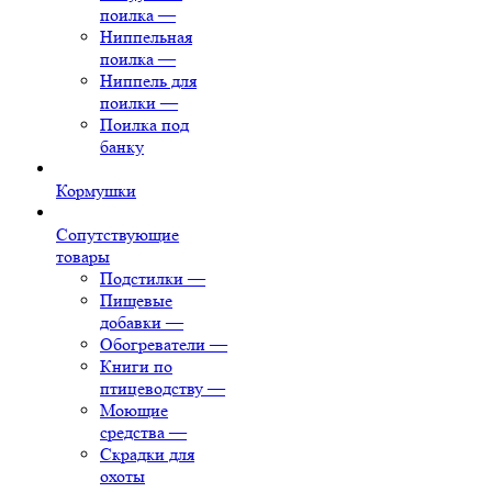
поилка
—
Ниппельная
поилка
—
Ниппель для
поилки
—
Поилка под
банку
Кормушки
Сопутствующие
товары
Подстилки
—
Пищевые
добавки
—
Обогреватели
—
Книги по
птицеводству
—
Моющие
средства
—
Скрадки для
охоты