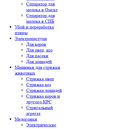
Сепаратор для
молока в Омске
Сепаратор для
молока в СПБ
Убой и переработка
птицы
Электропастухи
Для коров
Для овец, коз
Для пасеки
Для лошадей
Машинки для стрижки
животных
Стрижка овец
Стрижка коз
Стрижка лошадей
Стрижка коров и
другого КРС
Стригальный
агрегат
Медогонки
Электрические