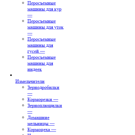
Перосъемные
машины для кур
—
Перосъемные
машины для уток
—
Перосъемные
машины для
гусей
—
Перосъемные
машины для
индеек
Измельчители
Зернодробилки
—
Корморезки
—
Зерноплющилки
—
Домашние
мельницы
—
Кормоцеха
—