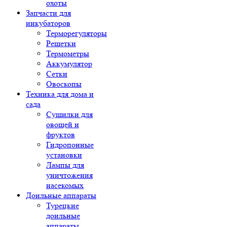
охоты
Запчасти для
инкубаторов
Терморегуляторы
Решетки
Термометры
Аккумулятор
Сетки
Овоскопы
Техника для дома и
сада
Сушилки для
овощей и
фруктов
Гидропонные
установки
Лампы для
уничтожения
насекомых
Доильные аппараты
Турецкие
доильные
аппараты