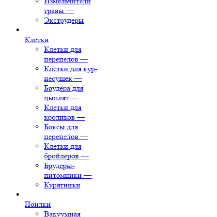
Измельчители
травы
—
Экструдеры
Клетки
Клетки для
перепелов
—
Клетки для кур-
несушек
—
Брудера для
цыплят
—
Клетки для
кроликов
—
Боксы для
перепелов
—
Клетки для
бройлеров
—
Брудеры-
питомники
—
Курятники
Поилки
Вакуумная