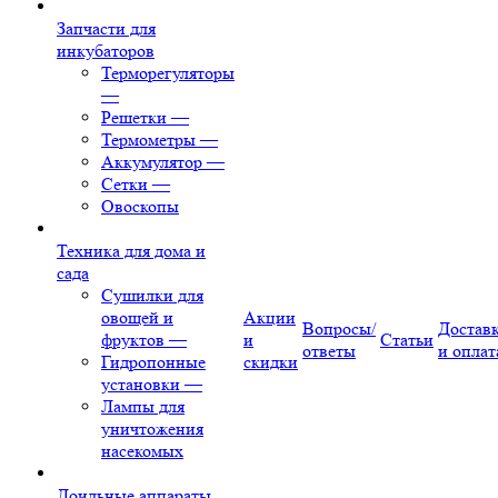
Запчасти для
инкубаторов
Терморегуляторы
—
Решетки
—
Термометры
—
Аккумулятор
—
Сетки
—
Овоскопы
Техника для дома и
сада
Сушилки для
овощей и
Акции
Вопросы/
Достав
фруктов
—
и
Статьи
ответы
и оплат
Гидропонные
скидки
установки
—
Лампы для
уничтожения
насекомых
Доильные аппараты