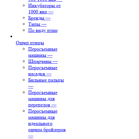
Инкубаторы от
1000 яиц
—
Бренды
—
Типы
—
По виду птиц
Ощип птицы
Перосъемные
машины
—
Шпарчаны
—
Перосъемные
насадки
—
Бильные пальцы
—
Перосъемные
машины для
перепелов
—
Перосъемные
машины для
идеального
ощипа бройлеров
—