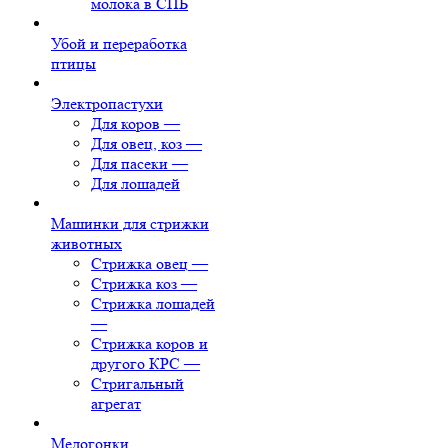
молока в СПБ
Убой и переработка
птицы
Электропастухи
Для коров
—
Для овец, коз
—
Для пасеки
—
Для лошадей
Машинки для стрижки
животных
Стрижка овец
—
Стрижка коз
—
Стрижка лошадей
—
Стрижка коров и
другого КРС
—
Стригальный
агрегат
Медогонки