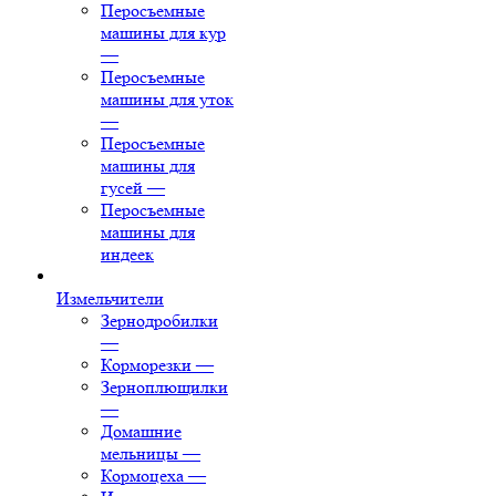
Перосъемные
машины для кур
—
Перосъемные
машины для уток
—
Перосъемные
машины для
гусей
—
Перосъемные
машины для
индеек
Измельчители
Зернодробилки
—
Корморезки
—
Зерноплющилки
—
Домашние
мельницы
—
Кормоцеха
—