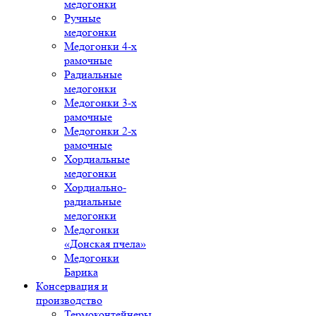
медогонки
Ручные
медогонки
Медогонки 4-х
рамочные
Радиальные
медогонки
Медогонки 3-х
рамочные
Медогонки 2-х
рамочные
Хордиальные
медогонки
Хордиально-
радиальные
медогонки
Медогонки
«Донская пчела»
Медогонки
Барика
Консервация и
производство
Термоконтейнеры