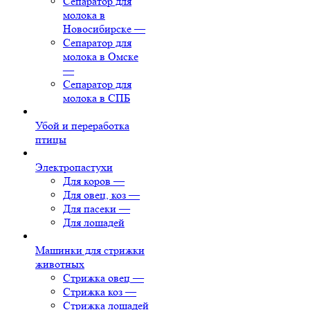
Сепаратор для
молока в
Новосибирске
—
Сепаратор для
молока в Омске
—
Сепаратор для
молока в СПБ
Убой и переработка
птицы
Электропастухи
Для коров
—
Для овец, коз
—
Для пасеки
—
Для лошадей
Машинки для стрижки
животных
Стрижка овец
—
Стрижка коз
—
Стрижка лошадей