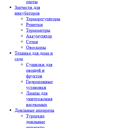
охоты
Запчасти для
инкубаторов
Терморегуляторы
Решетки
Термометры
Аккумулятор
Сетки
Овоскопы
Техника для дома и
сада
Сушилки для
овощей и
фруктов
Гидропонные
установки
Лампы для
уничтожения
насекомых
Доильные аппараты
Турецкие
доильные
аппараты