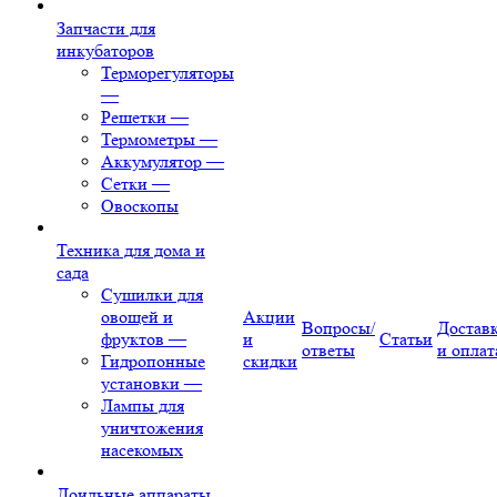
Запчасти для
инкубаторов
Терморегуляторы
—
Решетки
—
Термометры
—
Аккумулятор
—
Сетки
—
Овоскопы
Техника для дома и
сада
Сушилки для
овощей и
Акции
Вопросы/
Достав
фруктов
—
и
Статьи
ответы
и оплат
Гидропонные
скидки
установки
—
Лампы для
уничтожения
насекомых
Доильные аппараты