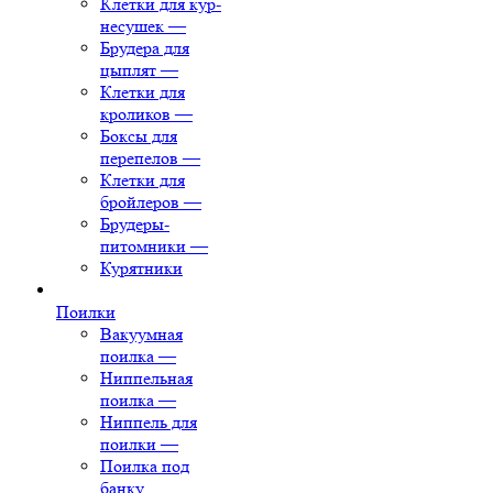
Клетки для кур-
несушек
—
Брудера для
цыплят
—
Клетки для
кроликов
—
Боксы для
перепелов
—
Клетки для
бройлеров
—
Брудеры-
питомники
—
Курятники
Поилки
Вакуумная
поилка
—
Ниппельная
поилка
—
Ниппель для
поилки
—
Поилка под
банку