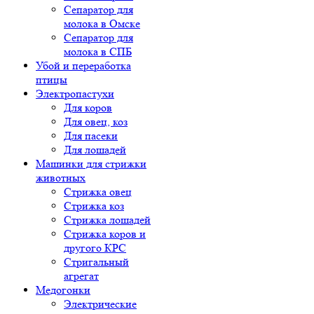
Сепаратор для
молока в Омске
Сепаратор для
молока в СПБ
Убой и переработка
птицы
Электропастухи
Для коров
Для овец, коз
Для пасеки
Для лошадей
Машинки для стрижки
животных
Стрижка овец
Стрижка коз
Стрижка лошадей
Стрижка коров и
другого КРС
Стригальный
агрегат
Медогонки
Электрические