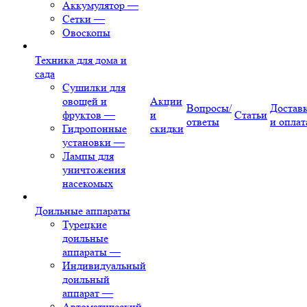
Аккумулятор
—
Сетки
—
Овоскопы
Техника для дома и
сада
Сушилки для
овощей и
Акции
Вопросы/
Достав
фруктов
—
и
Статьи
ответы
и оплат
Гидропонные
скидки
установки
—
Лампы для
уничтожения
насекомых
Доильные аппараты
Турецкие
доильные
аппараты
—
Индивидуальный
доильный
аппарат
—
Автоматический