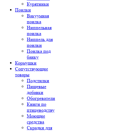
Курятники
Поилки
Вакуумная
поилка
Ниппельная
поилка
Ниппель для
поилки
Поилка под
банку
Кормушки
Сопутствующие
товары
Подстилки
Пищевые
добавки
Обогреватели
Книги по
птицеводству
Моющие
средства
Скрадки для