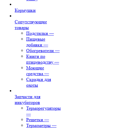
Кормушки
Сопутствующие
товары
Подстилки
—
Пищевые
добавки
—
Обогреватели
—
Книги по
птицеводству
—
Моющие
средства
—
Скрадки для
охоты
Запчасти для
инкубаторов
Терморегуляторы
—
Решетки
—
Термометры
—