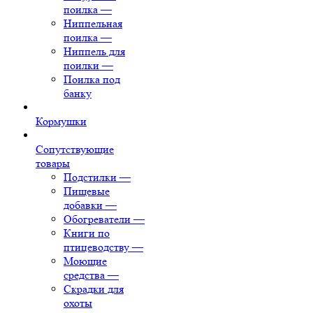
поилка
—
Ниппельная
поилка
—
Ниппель для
поилки
—
Поилка под
банку
Кормушки
Сопутствующие
товары
Подстилки
—
Пищевые
добавки
—
Обогреватели
—
Книги по
птицеводству
—
Моющие
средства
—
Скрадки для
охоты