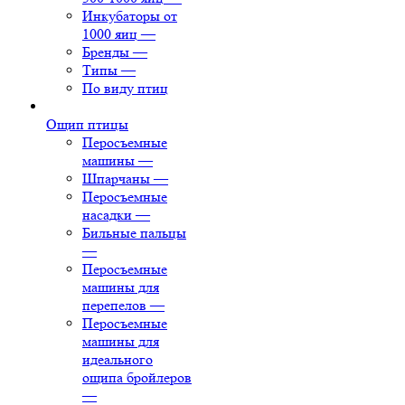
Инкубаторы от
1000 яиц
—
Бренды
—
Типы
—
По виду птиц
Ощип птицы
Перосъемные
машины
—
Шпарчаны
—
Перосъемные
насадки
—
Бильные пальцы
—
Перосъемные
машины для
перепелов
—
Перосъемные
машины для
идеального
ощипа бройлеров
—