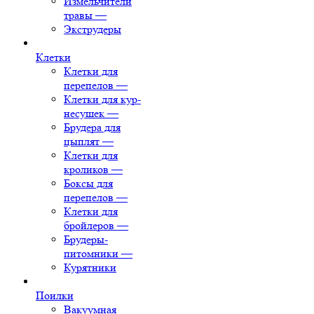
Измельчители
травы
—
Экструдеры
Клетки
Клетки для
перепелов
—
Клетки для кур-
несушек
—
Брудера для
цыплят
—
Клетки для
кроликов
—
Боксы для
перепелов
—
Клетки для
бройлеров
—
Брудеры-
питомники
—
Курятники
Поилки
Вакуумная