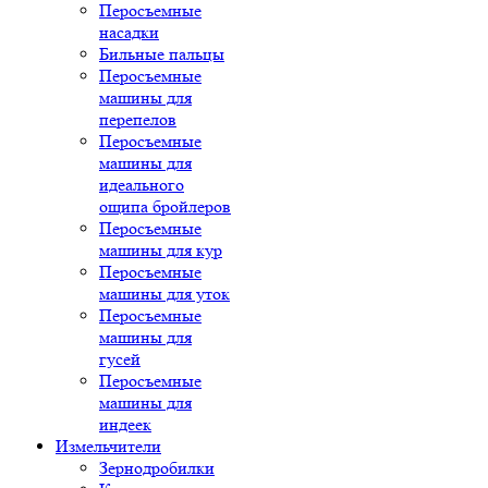
Перосъемные
насадки
Бильные пальцы
Перосъемные
машины для
перепелов
Перосъемные
машины для
идеального
ощипа бройлеров
Перосъемные
машины для кур
Перосъемные
машины для уток
Перосъемные
машины для
гусей
Перосъемные
машины для
индеек
Измельчители
Зернодробилки