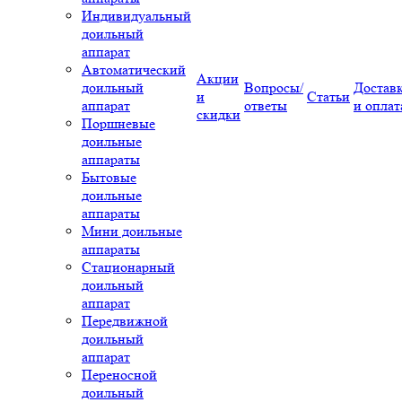
Индивидуальный
доильный
аппарат
Автоматический
Акции
доильный
Вопросы/
Достав
и
Статьи
аппарат
ответы
и оплат
скидки
Поршневые
доильные
аппараты
Бытовые
доильные
аппараты
Мини доильные
аппараты
Стационарный
доильный
аппарат
Передвижной
доильный
аппарат
Переносной
доильный