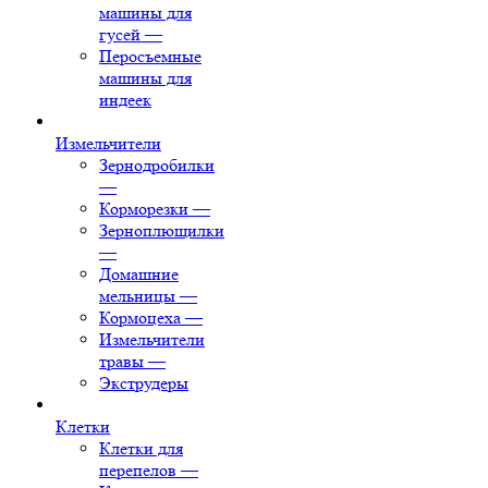
машины для
гусей
—
Перосъемные
машины для
индеек
Измельчители
Зернодробилки
—
Корморезки
—
Зерноплющилки
—
Домашние
мельницы
—
Кормоцеха
—
Измельчители
травы
—
Экструдеры
Клетки
Клетки для
перепелов
—