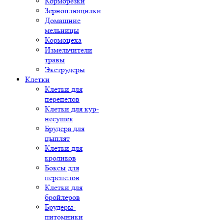
Корморезки
Зерноплющилки
Домашние
мельницы
Кормоцеха
Измельчители
травы
Экструдеры
Клетки
Клетки для
перепелов
Клетки для кур-
несушек
Брудера для
цыплят
Клетки для
кроликов
Боксы для
перепелов
Клетки для
бройлеров
Брудеры-
питомники