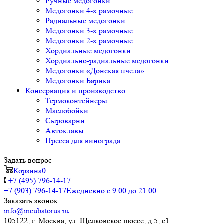
Ручные медогонки
Медогонки 4-х рамочные
Радиальные медогонки
Медогонки 3-х рамочные
Медогонки 2-х рамочные
Хордиальные медогонки
Хордиально-радиальные медогонки
Медогонки «Донская пчела»
Медогонки Барика
Консервация и производство
Термоконтейнеры
Маслобойки
Сыроварни
Автоклавы
Пресса для винограда
Задать вопрос
Корзина
0
+7 (495) 796-14-17
+7 (903) 796-14-17
Ежедневно с 9:00 до 21:00
Заказать звонок
info@incubatorus.ru
105122, г. Москва, ул. Щёлковское шоссе, д.5, с1