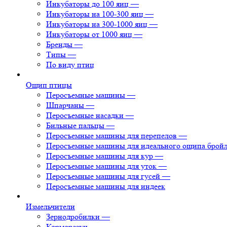
Инкубаторы до 100 яиц
—
Инкубаторы на 100-300 яиц
—
Инкубаторы на 300-1000 яиц
—
Инкубаторы от 1000 яиц
—
Бренды
—
Типы
—
По виду птиц
Ощип птицы
Перосъемные машины
—
Шпарчаны
—
Перосъемные насадки
—
Бильные пальцы
—
Перосъемные машины для перепелов
—
Перосъемные машины для идеального ощипа брой
Перосъемные машины для кур
—
Перосъемные машины для уток
—
Перосъемные машины для гусей
—
Перосъемные машины для индеек
Измельчители
Зернодробилки
—
Корморезки
—