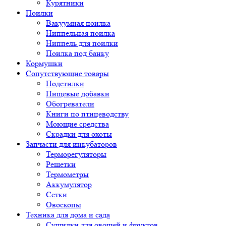
Курятники
Поилки
Вакуумная поилка
Ниппельная поилка
Ниппель для поилки
Поилка под банку
Кормушки
Сопутствующие товары
Подстилки
Пищевые добавки
Обогреватели
Книги по птицеводству
Моющие средства
Скрадки для охоты
Запчасти для инкубаторов
Терморегуляторы
Решетки
Термометры
Аккумулятор
Сетки
Овоскопы
Техника для дома и сада
Сушилки для овощей и фруктов