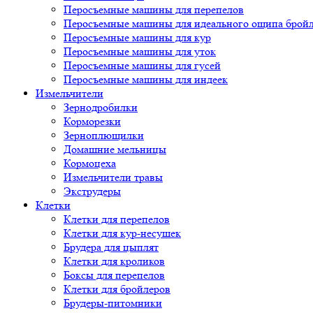
Перосъемные машины для перепелов
Перосъемные машины для идеального ощипа брой
Перосъемные машины для кур
Перосъемные машины для уток
Перосъемные машины для гусей
Перосъемные машины для индеек
Измельчители
Зернодробилки
Корморезки
Зерноплющилки
Домашние мельницы
Кормоцеха
Измельчители травы
Экструдеры
Клетки
Клетки для перепелов
Клетки для кур-несушек
Брудера для цыплят
Клетки для кроликов
Боксы для перепелов
Клетки для бройлеров
Брудеры-питомники