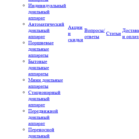
Индивидуальный
доильный
аппарат
Автоматический
Акции
доильный
Вопросы/
Достав
и
Статьи
аппарат
ответы
и оплат
скидки
Поршневые
доильные
аппараты
Бытовые
доильные
аппараты
Мини доильные
аппараты
Стационарный
доильный
аппарат
Передвижной
доильный
аппарат
Переносной
доильный