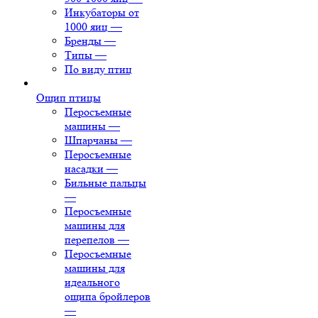
Инкубаторы от
1000 яиц
—
Бренды
—
Типы
—
По виду птиц
Ощип птицы
Перосъемные
машины
—
Шпарчаны
—
Перосъемные
насадки
—
Бильные пальцы
—
Перосъемные
машины для
перепелов
—
Перосъемные
машины для
идеального
ощипа бройлеров
—