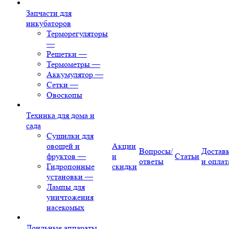
Запчасти для
инкубаторов
Терморегуляторы
—
Решетки
—
Термометры
—
Аккумулятор
—
Сетки
—
Овоскопы
Техника для дома и
сада
Сушилки для
овощей и
Акции
Вопросы/
Достав
фруктов
—
и
Статьи
ответы
и оплат
Гидропонные
скидки
установки
—
Лампы для
уничтожения
насекомых
Доильные аппараты