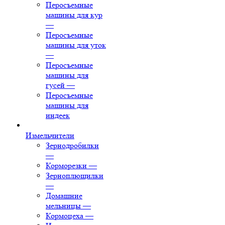
Перосъемные
машины для кур
—
Перосъемные
машины для уток
—
Перосъемные
машины для
гусей
—
Перосъемные
машины для
индеек
Измельчители
Зернодробилки
—
Корморезки
—
Зерноплющилки
—
Домашние
мельницы
—
Кормоцеха
—