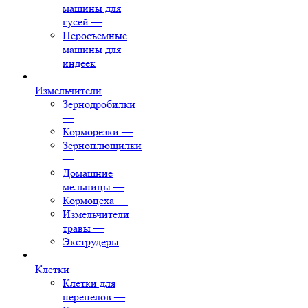
машины для
гусей
—
Перосъемные
машины для
индеек
Измельчители
Зернодробилки
—
Корморезки
—
Зерноплющилки
—
Домашние
мельницы
—
Кормоцеха
—
Измельчители
травы
—
Экструдеры
Клетки
Клетки для
перепелов
—