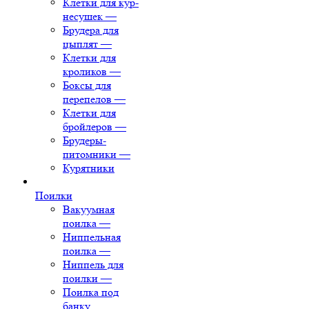
Клетки для кур-
несушек
—
Брудера для
цыплят
—
Клетки для
кроликов
—
Боксы для
перепелов
—
Клетки для
бройлеров
—
Брудеры-
питомники
—
Курятники
Поилки
Вакуумная
поилка
—
Ниппельная
поилка
—
Ниппель для
поилки
—
Поилка под
банку