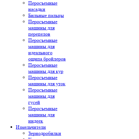
Перосъемные
насадки
Бильные пальцы
Перосъемные
машины для
перепелов
Перосъемные
машины для
идеального
ощипа бройлеров
Перосъемные
машины для кур
Перосъемные
машины для уток
Перосъемные
машины для
гусей
Перосъемные
машины для
индеек
Измельчители
Зернодробилки