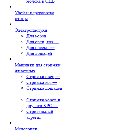
молока в СПБ
Убой и переработка
птицы
Электропастухи
Для коров
—
Для овец, коз
—
Для пасеки
—
Для лошадей
Машинки для стрижки
животных
Стрижка овец
—
Стрижка коз
—
Стрижка лошадей
—
Стрижка коров и
другого КРС
—
Стригальный
агрегат
Медогонки