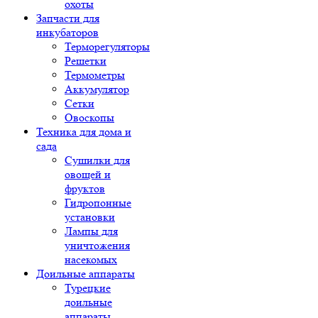
охоты
Запчасти для
инкубаторов
Терморегуляторы
Решетки
Термометры
Аккумулятор
Сетки
Овоскопы
Техника для дома и
сада
Сушилки для
овощей и
фруктов
Гидропонные
установки
Лампы для
уничтожения
насекомых
Доильные аппараты
Турецкие
доильные
аппараты