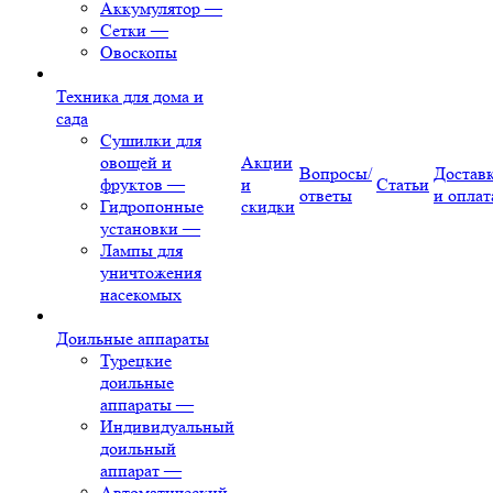
Аккумулятор
—
Сетки
—
Овоскопы
Техника для дома и
сада
Сушилки для
овощей и
Акции
Вопросы/
Достав
фруктов
—
и
Статьи
ответы
и оплат
Гидропонные
скидки
установки
—
Лампы для
уничтожения
насекомых
Доильные аппараты
Турецкие
доильные
аппараты
—
Индивидуальный
доильный
аппарат
—
Автоматический