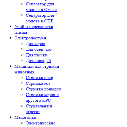
Сепаратор для
молока в Омске
Сепаратор для
молока в СПБ
Убой и переработка
птицы
Электропастухи
Для коров
Для овец, коз
Для пасеки
Для лошадей
Машинки для стрижки
животных
Стрижка овец
Стрижка коз
Стрижка лошадей
Стрижка коров и
другого КРС
Стригальный
агрегат
Медогонки
Электрические