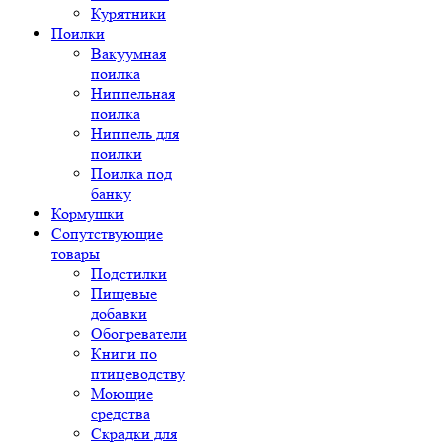
Курятники
Поилки
Вакуумная
поилка
Ниппельная
поилка
Ниппель для
поилки
Поилка под
банку
Кормушки
Сопутствующие
товары
Подстилки
Пищевые
добавки
Обогреватели
Книги по
птицеводству
Моющие
средства
Скрадки для