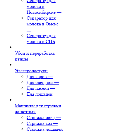
Сепаратор для
молока в
Новосибирске
—
Сепаратор для
молока в Омске
—
Сепаратор для
молока в СПБ
Убой и переработка
птицы
Электропастухи
Для коров
—
Для овец, коз
—
Для пасеки
—
Для лошадей
Машинки для стрижки
животных
Стрижка овец
—
Стрижка коз
—
Стрижка лошадей