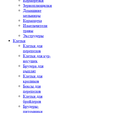
Корморезки
Зерноплющилки
Домашние
мельницы
Кормоцеха
Измельчители
травы
Экструдеры
Клетки
Клетки для
перепелов
Клетки для кур-
несушек
Брудера для
цыплят
Клетки для
кроликов
Боксы для
перепелов
Клетки для
бройлеров
Брудеры-
питомники