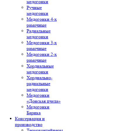
медогонки
Ручные
медогонки
Медогонки 4-х
рамочные
Радиальные
медогонки
Медогонки 3-х
рамочные
Медогонки 2-х
рамочные
Хордиальные
медогонки
Хордиально-
радиальные
медогонки
Медогонки
«Донская пчела»
Медогонки
Барика
Консервация и
производство
Термоконтейнеры