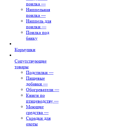
поилка
—
Ниппельная
поилка
—
Ниппель для
поилки
—
Поилка под
банку
Кормушки
Сопутствующие
товары
Подстилки
—
Пищевые
добавки
—
Обогреватели
—
Книги по
птицеводству
—
Моющие
средства
—
Скрадки для
охоты