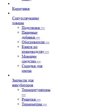
Кормушки
Сопутствующие
товары
Подстилки
—
Пищевые
добавки
—
Обогреватели
—
Книги по
птицеводству
—
Моющие
средства
—
Скрадки для
охоты
Запчасти для
инкубаторов
Терморегуляторы
—
Решетки
—
Термометры
—