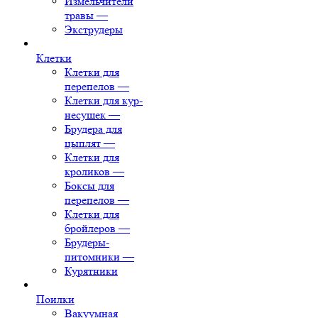
Измельчители
травы
—
Экструдеры
Клетки
Клетки для
перепелов
—
Клетки для кур-
несушек
—
Брудера для
цыплят
—
Клетки для
кроликов
—
Боксы для
перепелов
—
Клетки для
бройлеров
—
Брудеры-
питомники
—
Курятники
Поилки
Вакуумная