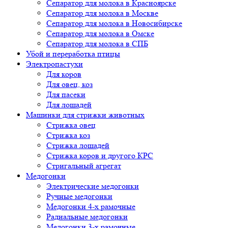
Сепаратор для молока в Красноярске
Сепаратор для молока в Москве
Сепаратор для молока в Новосибирске
Сепаратор для молока в Омске
Сепаратор для молока в СПБ
Убой и переработка птицы
Электропастухи
Для коров
Для овец, коз
Для пасеки
Для лошадей
Машинки для стрижки животных
Стрижка овец
Стрижка коз
Стрижка лошадей
Стрижка коров и другого КРС
Стригальный агрегат
Медогонки
Электрические медогонки
Ручные медогонки
Медогонки 4-х рамочные
Радиальные медогонки
Медогонки 3-х рамочные