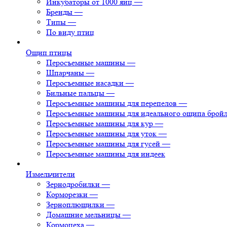
Инкубаторы от 1000 яиц
—
Бренды
—
Типы
—
По виду птиц
Ощип птицы
Перосъемные машины
—
Шпарчаны
—
Перосъемные насадки
—
Бильные пальцы
—
Перосъемные машины для перепелов
—
Перосъемные машины для идеального ощипа брой
Перосъемные машины для кур
—
Перосъемные машины для уток
—
Перосъемные машины для гусей
—
Перосъемные машины для индеек
Измельчители
Зернодробилки
—
Корморезки
—
Зерноплющилки
—
Домашние мельницы
—
Кормоцеха
—