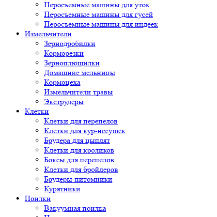
Перосъемные машины для уток
Перосъемные машины для гусей
Перосъемные машины для индеек
Измельчители
Зернодробилки
Корморезки
Зерноплющилки
Домашние мельницы
Кормоцеха
Измельчители травы
Экструдеры
Клетки
Клетки для перепелов
Клетки для кур-несушек
Брудера для цыплят
Клетки для кроликов
Боксы для перепелов
Клетки для бройлеров
Брудеры-питомники
Курятники
Поилки
Вакуумная поилка