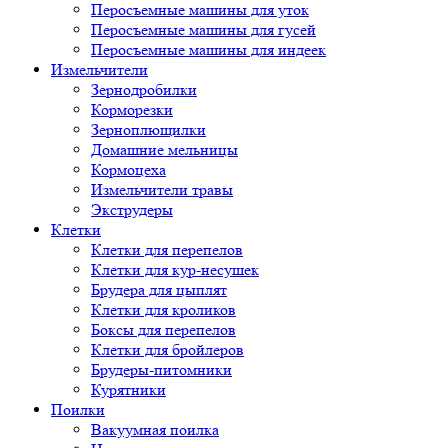
Перосъемные машины для уток
Перосъемные машины для гусей
Перосъемные машины для индеек
Измельчители
Зернодробилки
Корморезки
Зерноплющилки
Домашние мельницы
Кормоцеха
Измельчители травы
Экструдеры
Клетки
Клетки для перепелов
Клетки для кур-несушек
Брудера для цыплят
Клетки для кроликов
Боксы для перепелов
Клетки для бройлеров
Брудеры-питомники
Курятники
Поилки
Вакуумная поилка