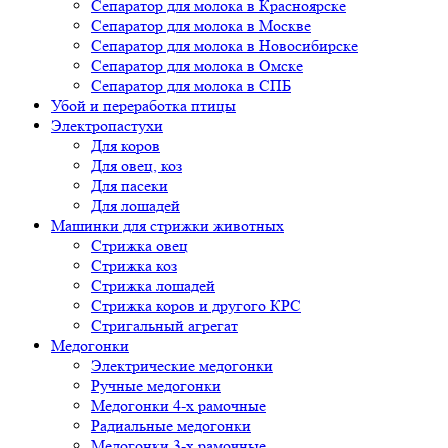
Сепаратор для молока в Красноярске
Сепаратор для молока в Москве
Сепаратор для молока в Новосибирске
Сепаратор для молока в Омске
Сепаратор для молока в СПБ
Убой и переработка птицы
Электропастухи
Для коров
Для овец, коз
Для пасеки
Для лошадей
Машинки для стрижки животных
Стрижка овец
Стрижка коз
Стрижка лошадей
Стрижка коров и другого КРС
Стригальный агрегат
Медогонки
Электрические медогонки
Ручные медогонки
Медогонки 4-х рамочные
Радиальные медогонки
Медогонки 3-х рамочные