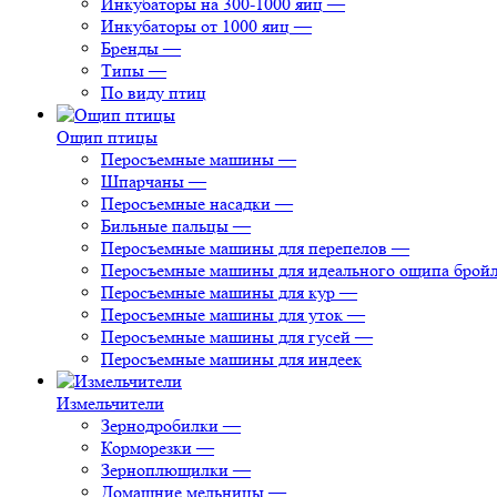
Инкубаторы на 300-1000 яиц
—
Инкубаторы от 1000 яиц
—
Бренды
—
Типы
—
По виду птиц
Ощип птицы
Перосъемные машины
—
Шпарчаны
—
Перосъемные насадки
—
Бильные пальцы
—
Перосъемные машины для перепелов
—
Перосъемные машины для идеального ощипа брой
Перосъемные машины для кур
—
Перосъемные машины для уток
—
Перосъемные машины для гусей
—
Перосъемные машины для индеек
Измельчители
Зернодробилки
—
Корморезки
—
Зерноплющилки
—
Домашние мельницы
—