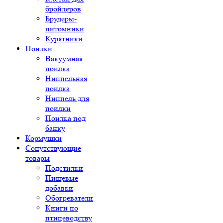
бройлеров
Брудеры-
питомники
Курятники
Поилки
Вакуумная
поилка
Ниппельная
поилка
Ниппель для
поилки
Поилка под
банку
Кормушки
Сопутствующие
товары
Подстилки
Пищевые
добавки
Обогреватели
Книги по
птицеводству