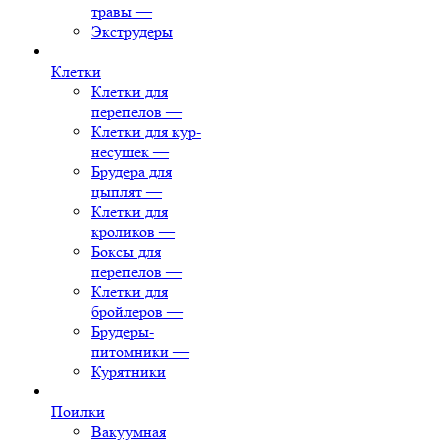
травы
—
Экструдеры
Клетки
Клетки для
перепелов
—
Клетки для кур-
несушек
—
Брудера для
цыплят
—
Клетки для
кроликов
—
Боксы для
перепелов
—
Клетки для
бройлеров
—
Брудеры-
питомники
—
Курятники
Поилки
Вакуумная