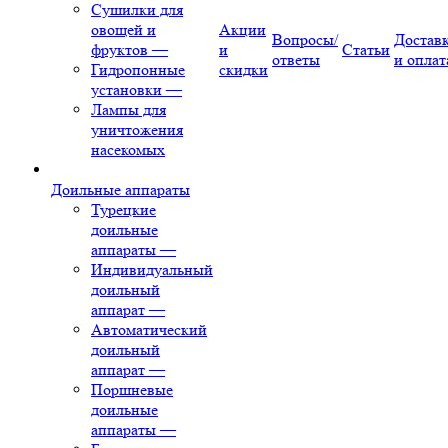
Сушилки для
овощей и
Акции
Вопросы/
Достав
фруктов
—
и
Статьи
ответы
и оплат
Гидропонные
скидки
установки
—
Лампы для
уничтожения
насекомых
Доильные аппараты
Турецкие
доильные
аппараты
—
Индивидуальный
доильный
аппарат
—
Автоматический
доильный
аппарат
—
Поршневые
доильные
аппараты
—