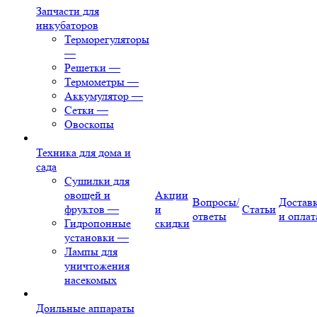
Запчасти для
инкубаторов
Терморегуляторы
—
Решетки
—
Термометры
—
Аккумулятор
—
Сетки
—
Овоскопы
Техника для дома и
сада
Сушилки для
овощей и
Акции
Вопросы/
Достав
фруктов
—
и
Статьи
ответы
и оплат
Гидропонные
скидки
установки
—
Лампы для
уничтожения
насекомых
Доильные аппараты