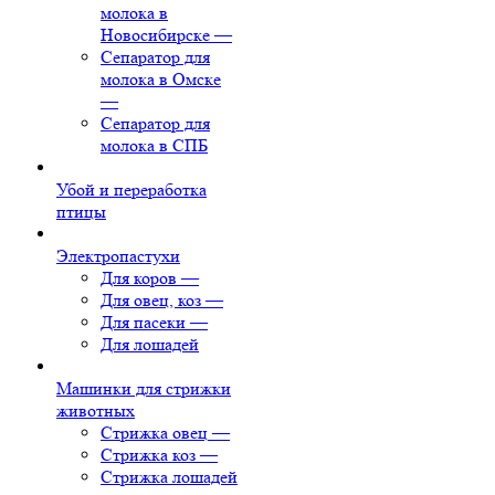
молока в
Новосибирске
—
Сепаратор для
молока в Омске
—
Сепаратор для
молока в СПБ
Убой и переработка
птицы
Электропастухи
Для коров
—
Для овец, коз
—
Для пасеки
—
Для лошадей
Машинки для стрижки
животных
Стрижка овец
—
Стрижка коз
—
Стрижка лошадей