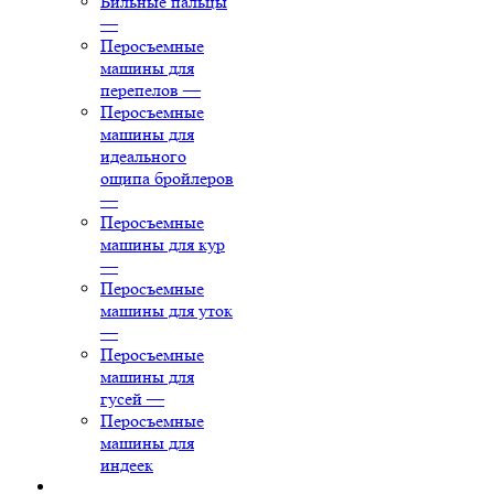
Бильные пальцы
—
Перосъемные
машины для
перепелов
—
Перосъемные
машины для
идеального
ощипа бройлеров
—
Перосъемные
машины для кур
—
Перосъемные
машины для уток
—
Перосъемные
машины для
гусей
—
Перосъемные
машины для
индеек