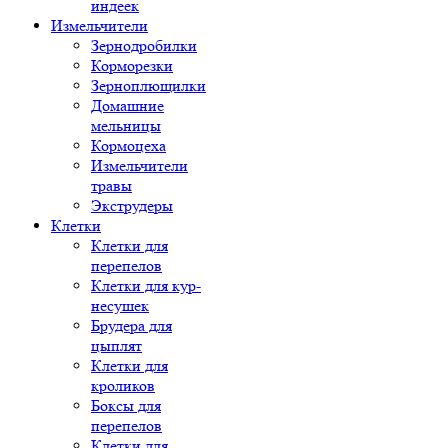
индеек
Измельчители
Зернодробилки
Корморезки
Зерноплющилки
Домашние
мельницы
Кормоцеха
Измельчители
травы
Экструдеры
Клетки
Клетки для
перепелов
Клетки для кур-
несушек
Брудера для
цыплят
Клетки для
кроликов
Боксы для
перепелов
Клетки для