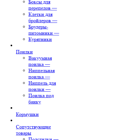
Боксы для
перепелов
—
Клетки для
бройлеров
—
Брудеры-
питомники
—
Курятники
Поилки
Вакуумная
поилка
—
Ниппельная
поилка
—
Ниппель для
поилки
—
Поилка под
банку
Кормушки
Сопутствующие
товары
Подстилки
—