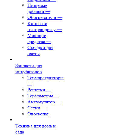
Пищевые
добавки
—
Обогреватели
—
Книги по
птицеводству
—
Моющие
средства
—
Скрадки для
охоты
Запчасти для
инкубаторов
Терморегуляторы
—
Решетки
—
Термометры
—
Аккумулятор
—
Сетки
—
Овоскопы
Техника для дома и
сада