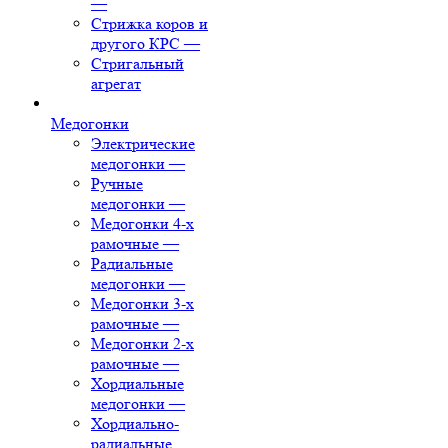
—
Стрижка коров и
другого КРС
—
Стригальный
агрегат
Медогонки
Электрические
медогонки
—
Ручные
медогонки
—
Медогонки 4-х
рамочные
—
Радиальные
медогонки
—
Медогонки 3-х
рамочные
—
Медогонки 2-х
рамочные
—
Хордиальные
медогонки
—
Хордиально-
радиальные