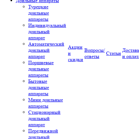
Доильные аппараты
Турецкие
доильные
аппараты
Индивидуальный
доильный
аппарат
Автоматический
Акции
доильный
Вопросы/
Достав
и
Статьи
аппарат
ответы
и оплат
скидки
Поршневые
доильные
аппараты
Бытовые
доильные
аппараты
Мини доильные
аппараты
Стационарный
доильный
аппарат
Передвижной
доильный