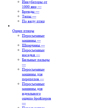
Инкубаторы от
1000 яиц
—
Бренды
—
Типы
—
По виду птиц
Ощип птицы
Перосъемные
машины
—
Шпарчаны
—
Перосъемные
насадки
—
Бильные пальцы
—
Перосъемные
машины для
перепелов
—
Перосъемные
машины для
идеального
ощипа бройлеров
—
Перосъемные