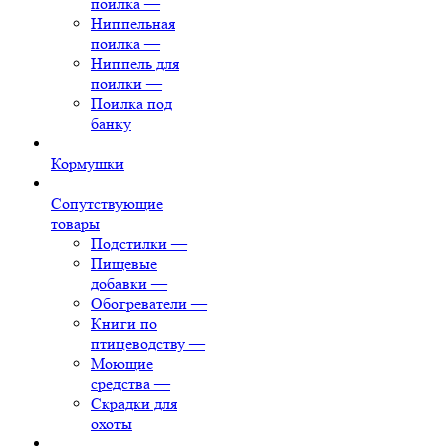
поилка
—
Ниппельная
поилка
—
Ниппель для
поилки
—
Поилка под
банку
Кормушки
Сопутствующие
товары
Подстилки
—
Пищевые
добавки
—
Обогреватели
—
Книги по
птицеводству
—
Моющие
средства
—
Скрадки для
охоты