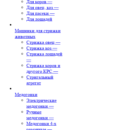
Для коров
—
Для овец, коз
—
Для пасеки
—
Для лошадей
Машинки для стрижки
животных
Стрижка овец
—
Стрижка коз
—
Стрижка лошадей
—
Стрижка коров и
другого КРС
—
Стригальный
агрегат
Медогонки
Электрические
медогонки
—
Ручные
медогонки
—
Медогонки 4-х
рамочные
—