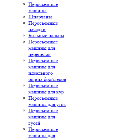
Перосъемные
машины
Шпарчаны
Перосъемные
насадки
Бильные пальцы
Перосъемные
машины для
перепелов
Перосъемные
машины для
идеального
ощипа бройлеров
Перосъемные
машины для кур
Перосъемные
машины для уток
Перосъемные
машины для
гусей
Перосъемные
машины для