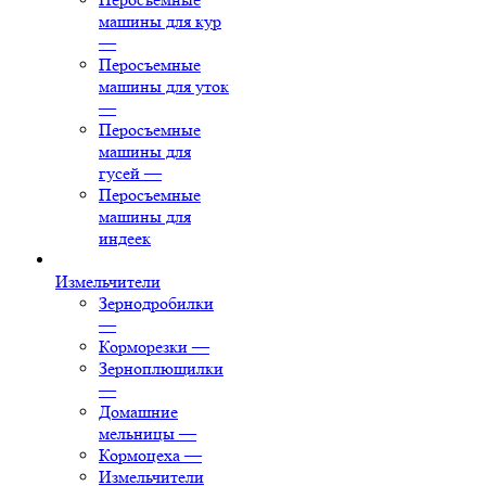
машины для кур
—
Перосъемные
машины для уток
—
Перосъемные
машины для
гусей
—
Перосъемные
машины для
индеек
Измельчители
Зернодробилки
—
Корморезки
—
Зерноплющилки
—
Домашние
мельницы
—
Кормоцеха
—
Измельчители