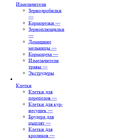
Измельчители
Зернодробилки
—
Корморезки
—
Зерноплющилки
—
Домашние
мельницы
—
Кормоцеха
—
Измельчители
травы
—
Экструдеры
Клетки
Клетки для
перепелов
—
Клетки для кур-
несушек
—
Брудера для
цыплят
—
Клетки для
кроликов
—