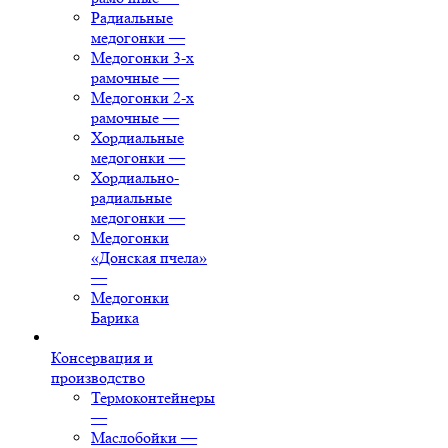
Радиальные
медогонки
—
Медогонки 3-х
рамочные
—
Медогонки 2-х
рамочные
—
Хордиальные
медогонки
—
Хордиально-
радиальные
медогонки
—
Медогонки
«Донская пчела»
—
Медогонки
Барика
Консервация и
производство
Термоконтейнеры
—
Маслобойки
—