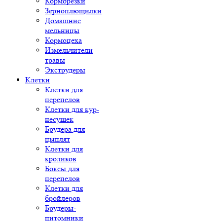
Корморезки
Зерноплющилки
Домашние
мельницы
Кормоцеха
Измельчители
травы
Экструдеры
Клетки
Клетки для
перепелов
Клетки для кур-
несушек
Брудера для
цыплят
Клетки для
кроликов
Боксы для
перепелов
Клетки для
бройлеров
Брудеры-
питомники