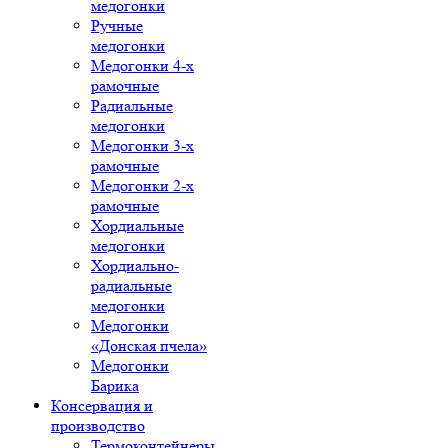
медогонки
Ручные
медогонки
Медогонки 4-х
рамочные
Радиальные
медогонки
Медогонки 3-х
рамочные
Медогонки 2-х
рамочные
Хордиальные
медогонки
Хордиально-
радиальные
медогонки
Медогонки
«Донская пчела»
Медогонки
Барика
Консервация и
производство
Термоконтейнеры