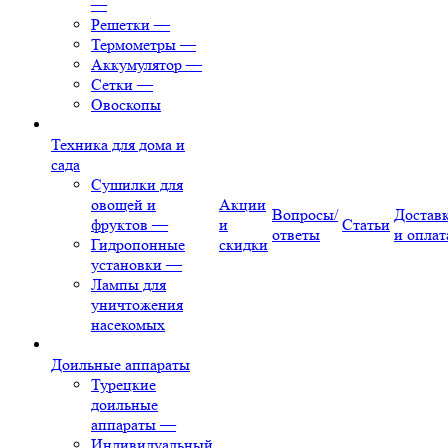
—
Решетки
—
Термометры
—
Аккумулятор
—
Сетки
—
Овоскопы
Техника для дома и
сада
Сушилки для
овощей и
Акции
Вопросы/
Достав
фруктов
—
и
Статьи
ответы
и оплат
Гидропонные
скидки
установки
—
Лампы для
уничтожения
насекомых
Доильные аппараты
Турецкие
доильные
аппараты
—
Индивидуальный