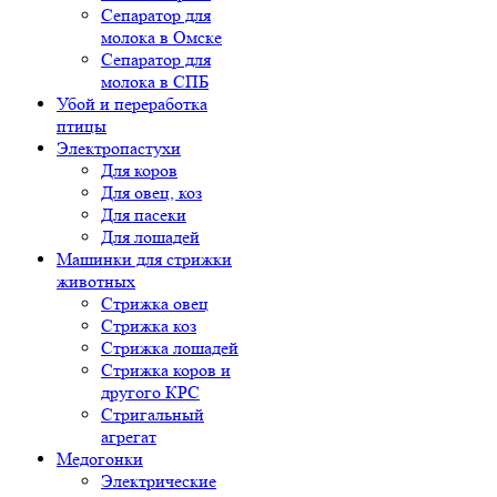
Сепаратор для
молока в Омске
Сепаратор для
молока в СПБ
Убой и переработка
птицы
Электропастухи
Для коров
Для овец, коз
Для пасеки
Для лошадей
Машинки для стрижки
животных
Стрижка овец
Стрижка коз
Стрижка лошадей
Стрижка коров и
другого КРС
Стригальный
агрегат
Медогонки
Электрические