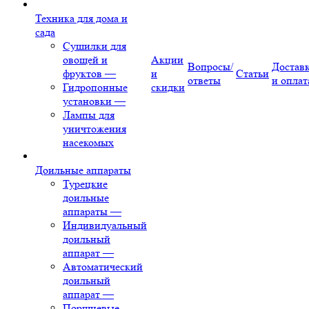
Техника для дома и
сада
Сушилки для
овощей и
Акции
Вопросы/
Достав
фруктов
—
и
Статьи
ответы
и оплат
Гидропонные
скидки
установки
—
Лампы для
уничтожения
насекомых
Доильные аппараты
Турецкие
доильные
аппараты
—
Индивидуальный
доильный
аппарат
—
Автоматический
доильный
аппарат
—
Поршневые