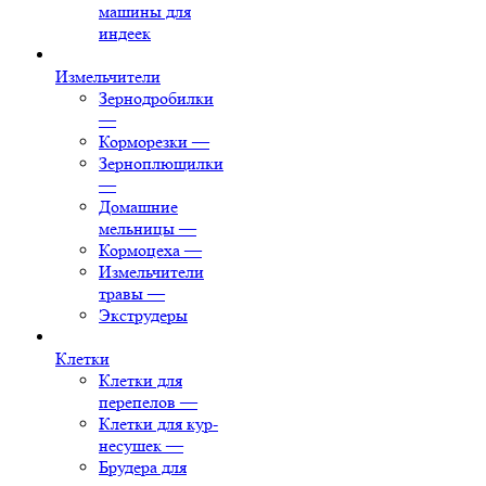
машины для
индеек
Измельчители
Зернодробилки
—
Корморезки
—
Зерноплющилки
—
Домашние
мельницы
—
Кормоцеха
—
Измельчители
травы
—
Экструдеры
Клетки
Клетки для
перепелов
—
Клетки для кур-
несушек
—
Брудера для