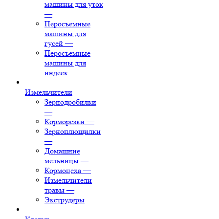
машины для уток
—
Перосъемные
машины для
гусей
—
Перосъемные
машины для
индеек
Измельчители
Зернодробилки
—
Корморезки
—
Зерноплющилки
—
Домашние
мельницы
—
Кормоцеха
—
Измельчители
травы
—
Экструдеры