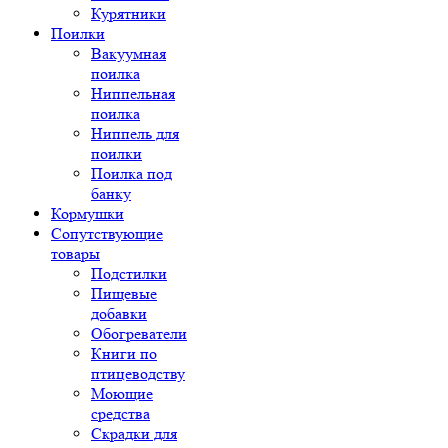
Курятники
Поилки
Вакуумная
поилка
Ниппельная
поилка
Ниппель для
поилки
Поилка под
банку
Кормушки
Сопутствующие
товары
Подстилки
Пищевые
добавки
Обогреватели
Книги по
птицеводству
Моющие
средства
Скрадки для