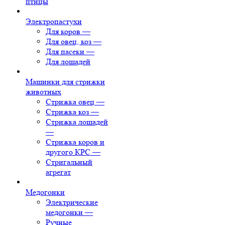
птицы
Электропастухи
Для коров
—
Для овец, коз
—
Для пасеки
—
Для лошадей
Машинки для стрижки
животных
Стрижка овец
—
Стрижка коз
—
Стрижка лошадей
—
Стрижка коров и
другого КРС
—
Стригальный
агрегат
Медогонки
Электрические
медогонки
—
Ручные