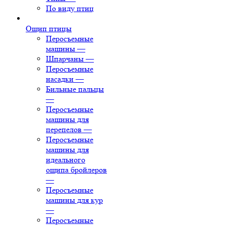
По виду птиц
Ощип птицы
Перосъемные
машины
—
Шпарчаны
—
Перосъемные
насадки
—
Бильные пальцы
—
Перосъемные
машины для
перепелов
—
Перосъемные
машины для
идеального
ощипа бройлеров
—
Перосъемные
машины для кур
—
Перосъемные