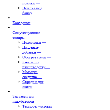
поилки
—
Поилка под
банку
Кормушки
Сопутствующие
товары
Подстилки
—
Пищевые
добавки
—
Обогреватели
—
Книги по
птицеводству
—
Моющие
средства
—
Скрадки для
охоты
Запчасти для
инкубаторов
Терморегуляторы