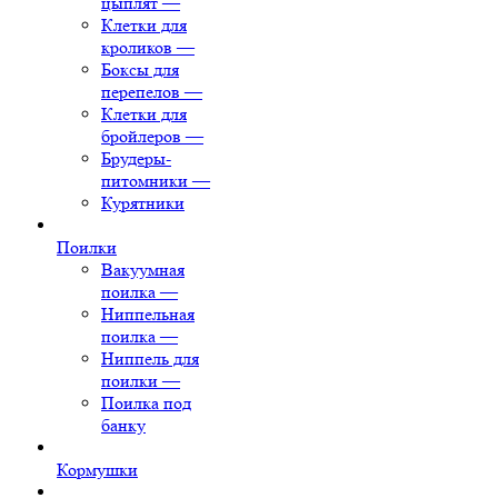
цыплят
—
Клетки для
кроликов
—
Боксы для
перепелов
—
Клетки для
бройлеров
—
Брудеры-
питомники
—
Курятники
Поилки
Вакуумная
поилка
—
Ниппельная
поилка
—
Ниппель для
поилки
—
Поилка под
банку
Кормушки