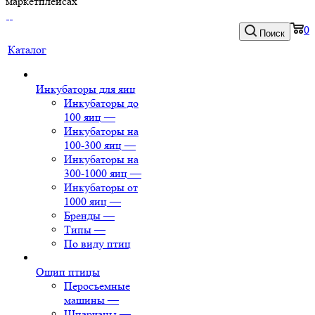
маркетплейсах
0
Поиск
Каталог
Инкубаторы для яиц
Инкубаторы до
100 яиц
—
Инкубаторы на
100-300 яиц
—
Инкубаторы на
300-1000 яиц
—
Инкубаторы от
1000 яиц
—
Бренды
—
Типы
—
По виду птиц
Ощип птицы
Перосъемные
машины
—
Шпарчаны
—