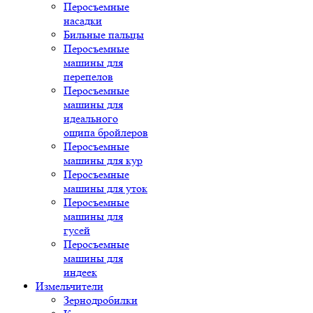
Перосъемные
насадки
Бильные пальцы
Перосъемные
машины для
перепелов
Перосъемные
машины для
идеального
ощипа бройлеров
Перосъемные
машины для кур
Перосъемные
машины для уток
Перосъемные
машины для
гусей
Перосъемные
машины для
индеек
Измельчители
Зернодробилки