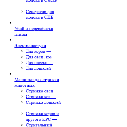
молока в Омске
—
Сепаратор для
молока в СПБ
Убой и переработка
птицы
Электропастухи
Для коров
—
Для овец, коз
—
Для пасеки
—
Для лошадей
Машинки для стрижки
животных
Стрижка овец
—
Стрижка коз
—
Стрижка лошадей
—
Стрижка коров и
другого КРС
—
Стригальный