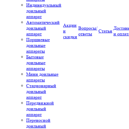
Индивидуальный
доильный
аппарат
Автоматический
Акции
доильный
Вопросы/
Достав
и
Статьи
аппарат
ответы
и оплат
скидки
Поршневые
доильные
аппараты
Бытовые
доильные
аппараты
Мини доильные
аппараты
Стационарный
доильный
аппарат
Передвижной
доильный
аппарат
Переносной
доильный