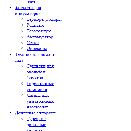
охоты
Запчасти для
инкубаторов
Терморегуляторы
Решетки
Термометры
Аккумулятор
Сетки
Овоскопы
Техника для дома и
сада
Сушилки для
овощей и
фруктов
Гидропонные
установки
Лампы для
уничтожения
насекомых
Доильные аппараты
Турецкие
доильные
аппараты