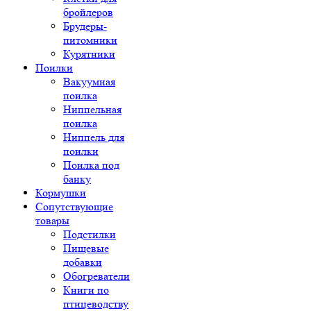
бройлеров
Брудеры-
питомники
Курятники
Поилки
Вакуумная
поилка
Ниппельная
поилка
Ниппель для
поилки
Поилка под
банку
Кормушки
Сопутствующие
товары
Подстилки
Пищевые
добавки
Обогреватели
Книги по
птицеводству