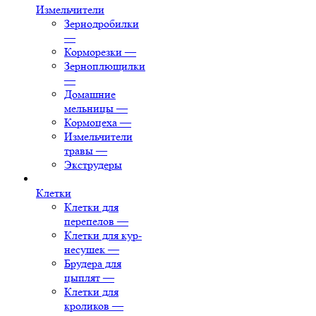
Измельчители
Зернодробилки
—
Корморезки
—
Зерноплющилки
—
Домашние
мельницы
—
Кормоцеха
—
Измельчители
травы
—
Экструдеры
Клетки
Клетки для
перепелов
—
Клетки для кур-
несушек
—
Брудера для
цыплят
—
Клетки для
кроликов
—