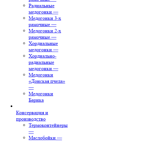
Радиальные
медогонки
—
Медогонки 3-х
рамочные
—
Медогонки 2-х
рамочные
—
Хордиальные
медогонки
—
Хордиально-
радиальные
медогонки
—
Медогонки
«Донская пчела»
—
Медогонки
Барика
Консервация и
производство
Термоконтейнеры
—
Маслобойки
—