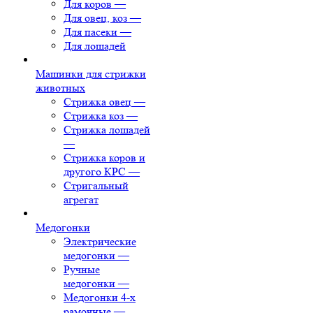
Для коров
—
Для овец, коз
—
Для пасеки
—
Для лошадей
Машинки для стрижки
животных
Стрижка овец
—
Стрижка коз
—
Стрижка лошадей
—
Стрижка коров и
другого КРС
—
Стригальный
агрегат
Медогонки
Электрические
медогонки
—
Ручные
медогонки
—
Медогонки 4-х
рамочные
—