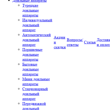
Доильные аппараты
Турецкие
доильные
аппараты
Индивидуальный
доильный
аппарат
Автоматический
Акции
доильный
Вопросы/
Достав
и
Статьи
аппарат
ответы
и оплат
скидки
Поршневые
доильные
аппараты
Бытовые
доильные
аппараты
Мини доильные
аппараты
Стационарный
доильный
аппарат
Передвижной
доильный