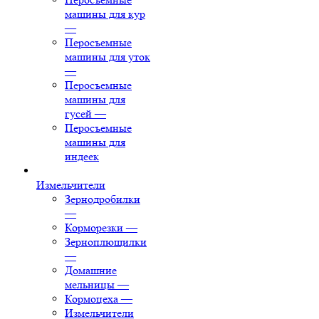
машины для кур
—
Перосъемные
машины для уток
—
Перосъемные
машины для
гусей
—
Перосъемные
машины для
индеек
Измельчители
Зернодробилки
—
Корморезки
—
Зерноплющилки
—
Домашние
мельницы
—
Кормоцеха
—
Измельчители