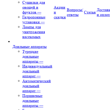
Сушилки для
овощей и
Акции
Вопросы/
Достав
фруктов
—
и
Статьи
ответы
и оплат
Гидропонные
скидки
установки
—
Лампы для
уничтожения
насекомых
Доильные аппараты
Турецкие
доильные
аппараты
—
Индивидуальный
доильный
аппарат
—
Автоматический
доильный
аппарат
—
Поршневые
доильные
аппараты
—