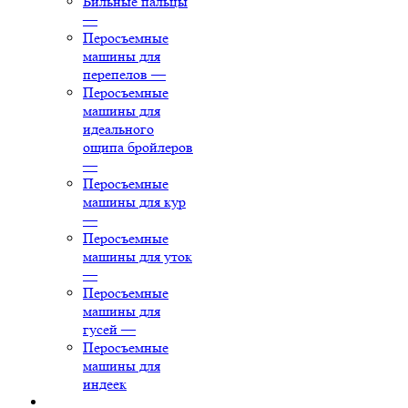
Бильные пальцы
—
Перосъемные
машины для
перепелов
—
Перосъемные
машины для
идеального
ощипа бройлеров
—
Перосъемные
машины для кур
—
Перосъемные
машины для уток
—
Перосъемные
машины для
гусей
—
Перосъемные
машины для
индеек