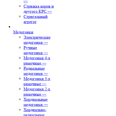
—
Стрижка коров и
другого КРС
—
Стригальный
агрегат
Медогонки
Электрические
медогонки
—
Ручные
медогонки
—
Медогонки 4-х
рамочные
—
Радиальные
медогонки
—
Медогонки 3-х
рамочные
—
Медогонки 2-х
рамочные
—
Хордиальные
медогонки
—
Хордиально-
радиальные