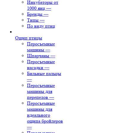
Инкубаторы от
1000 яиц
—
Бренды
—
Типы
—
По виду птиц
Ощип птицы
Перосъемные
машины
—
Шпарчаны
—
Перосъемные
насадки
—
Бильные пальцы
—
Перосъемные
машины для
перепелов
—
Перосъемные
машины для
идеального
ощипа бройлеров
—
Перосъемные