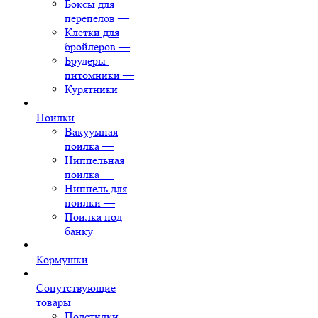
Боксы для
перепелов
—
Клетки для
бройлеров
—
Брудеры-
питомники
—
Курятники
Поилки
Вакуумная
поилка
—
Ниппельная
поилка
—
Ниппель для
поилки
—
Поилка под
банку
Кормушки
Сопутствующие
товары
Подстилки
—