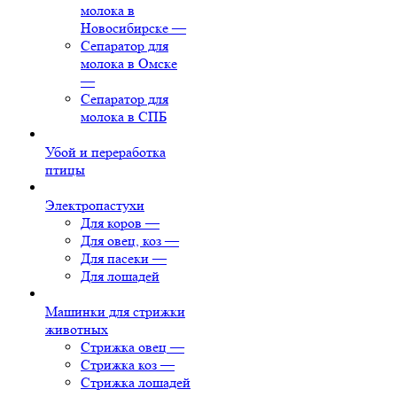
молока в
Новосибирске
—
Сепаратор для
молока в Омске
—
Сепаратор для
молока в СПБ
Убой и переработка
птицы
Электропастухи
Для коров
—
Для овец, коз
—
Для пасеки
—
Для лошадей
Машинки для стрижки
животных
Стрижка овец
—
Стрижка коз
—
Стрижка лошадей