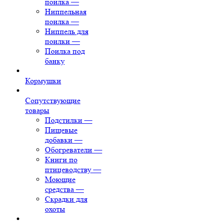
поилка
—
Ниппельная
поилка
—
Ниппель для
поилки
—
Поилка под
банку
Кормушки
Сопутствующие
товары
Подстилки
—
Пищевые
добавки
—
Обогреватели
—
Книги по
птицеводству
—
Моющие
средства
—
Скрадки для
охоты