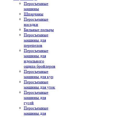
Перосъемные
машины
Шпарчаны
Перосъемные
насадки
Бильные пальцы
Перосъемные
машины для
перепелов
Перосъемные
машины для
идеального
ощипа бройлеров
Перосъемные
машины для кур
Перосъемные
машины для уток
Перосъемные
машины для
гусей
Перосъемные
машины для