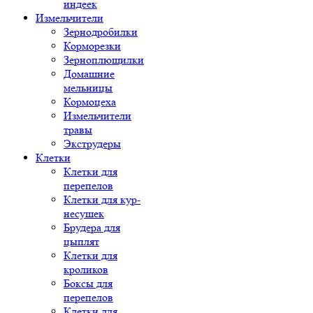
индеек
Измельчители
Зернодробилки
Корморезки
Зерноплющилки
Домашние
мельницы
Кормоцеха
Измельчители
травы
Экструдеры
Клетки
Клетки для
перепелов
Клетки для кур-
несушек
Брудера для
цыплят
Клетки для
кроликов
Боксы для
перепелов
Клетки для