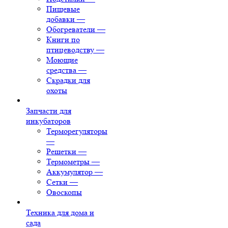
Пищевые
добавки
—
Обогреватели
—
Книги по
птицеводству
—
Моющие
средства
—
Скрадки для
охоты
Запчасти для
инкубаторов
Терморегуляторы
—
Решетки
—
Термометры
—
Аккумулятор
—
Сетки
—
Овоскопы
Техника для дома и
сада