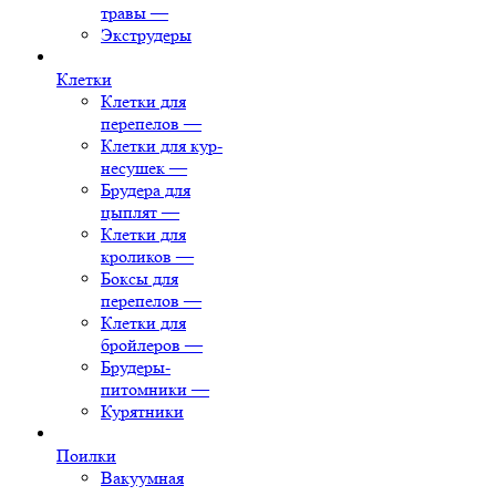
травы
—
Экструдеры
Клетки
Клетки для
перепелов
—
Клетки для кур-
несушек
—
Брудера для
цыплят
—
Клетки для
кроликов
—
Боксы для
перепелов
—
Клетки для
бройлеров
—
Брудеры-
питомники
—
Курятники
Поилки
Вакуумная