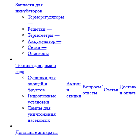
Запчасти для
инкубаторов
Терморегуляторы
—
Решетки
—
Термометры
—
Аккумулятор
—
Сетки
—
Овоскопы
Техника для дома и
сада
Сушилки для
овощей и
Акции
Вопросы/
Достав
фруктов
—
и
Статьи
ответы
и оплат
Гидропонные
скидки
установки
—
Лампы для
уничтожения
насекомых
Доильные аппараты